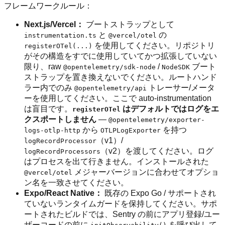
フレームワークルール：
Next.js/Vercel：
ブートストラップとして
と
の
instrumentation.ts
@vercel/otel
を使用してください。リポジトリ
registerOTel(...)
がその構造をすでに使用していてかつ拡張していない
限り、raw
/
ブート
@opentelemetry/sdk-node
NodeSDK
ストラップを置き換えないでください。ルートハンド
ラー内でのみ
トレーサー/メータ
@opentelemetry/api
ーを使用してください。ここで auto-instrumentation
は盲目です。
はデフォルトではログをエ
registerOTel
クスポートしません
—
@opentelemetry/exporter-
から
を持つ
logs-otlp-http
OTLPLogExporter
（v1）/
logRecordProcessor
（v2）を渡してください。ログ
logRecordProcessors
はプロセスを出て行きません。インストールされた
メジャーバージョンに合わせてオプショ
@vercel/otel
ン名を一致させてください。
Expo/React Native：
既存の Expo Go / サポートされ
ていないランタイムガードを保持してください。サポ
ートされたビルドでは、Sentry の前にアプリ登録/ユー
ザーコードの前に
を呼び出して