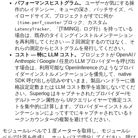
パフォーマンスヒストグラム。
ユーザーが気にする操
作のレイテンシー、キューの深さ、バッチサイズ、ペ
イロードサイズ。プロジェクトがすでに何か
（
ブロック、カスタム
time.perf_counter
、「[TIMING]」ログ行）を持っている
LatencyTracker
場合は、既存のタイミングインストルメンテーション
を再利用してください — 2 回測定するのではなく、そ
れらの測定からヒストグラムを発行してください。
コスト — 特に LLM コスト。
プロジェクトが OpenAI /
Anthropic / Google / 任意の LLM プロバイダーを呼び出
す場合は、利用可能な OpenInference のようなプロバ
イダーインストルメンテーションを優先して、native
SDK 呼び出しが読みやすいまま。製品ハンドラーに価
格設定定数または LLM コスト数学を追加しないでくだ
さい。Superlog はキャプチャされたプロバイダー/モ
デル/トークン属性から UI/クエリレイヤーで推定コス
トを集中的に計算します。プロバイダーインストルメ
ンテーションによってすでにキャプチャされているト
ークンカウンターの複製を避けてください。
モジュールレベルで 1 度メーターを取得し、モジュールレ
ベルで計器を作成し、ホットパスで増分してください。呼び