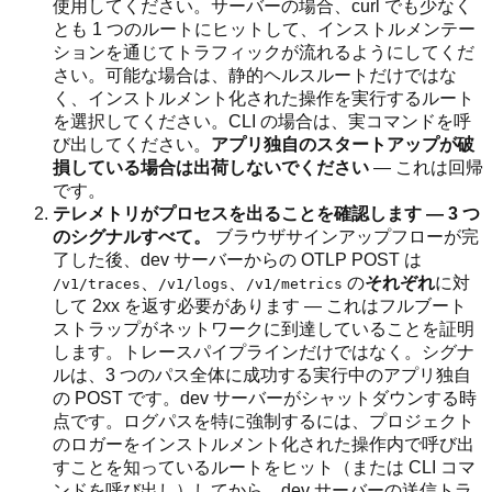
使用してください。サーバーの場合、curl でも少なく
とも 1 つのルートにヒットして、インストルメンテー
ションを通じてトラフィックが流れるようにしてくだ
さい。可能な場合は、静的ヘルスルートだけではな
く、インストルメント化された操作を実行するルート
を選択してください。CLI の場合は、実コマンドを呼
び出してください。
アプリ独自のスタートアップが破
損している場合は出荷しないでください
— これは回帰
です。
テレメトリがプロセスを出ることを確認します — 3 つ
のシグナルすべて。
ブラウザサインアップフローが完
了した後、dev サーバーからの OTLP POST は
、
、
の
それぞれ
に対
/v1/traces
/v1/logs
/v1/metrics
して 2xx を返す必要があります — これはフルブート
ストラップがネットワークに到達していることを証明
します。トレースパイプラインだけではなく。シグナ
ルは、3 つのパス全体に成功する実行中のアプリ独自
の POST です。dev サーバーがシャットダウンする時
点です。ログパスを特に強制するには、プロジェクト
のロガーをインストルメント化された操作内で呼び出
すことを知っているルートをヒット（または CLI コマ
ンドを呼び出し）してから、dev サーバーの送信トラ