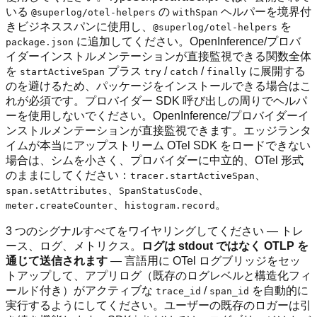
いる
の
ヘルパーを境界付
@superlog/otel-helpers
withSpan
きビジネススパンに使用し、
を
@superlog/otel-helpers
に追加してください。OpenInference/プロバ
package.json
イダーインストルメンテーションが直接監視できる関数全体
を
プラス
/
/
に展開する
startActiveSpan
try
catch
finally
のを避けるため、パッケージをインストールできる場合はこ
れが必須です。プロバイダー SDK 呼び出しの周りでヘルパ
ーを使用しないでください。OpenInference/プロバイダーイ
ンストルメンテーションが直接監視できます。エッジランタ
イムが本当にアップストリーム OTel SDK をロードできない
場合は、シムを小さく、プロバイダーに中立的、OTel 形式
のままにしてください：
、
tracer.startActiveSpan
、
、
span.setAttributes
SpanStatusCode
、
。
meter.createCounter
histogram.record
3 つのシグナルすべてをワイヤリングしてください — トレ
ース、ログ、メトリクス。
ログは stdout ではなく OTLP を
通じて送信されます
— 言語用に OTel ログブリッジをセッ
トアップして、アプリログ（既存のログレベルと構造化フィ
ールド付き）がアクティブな
/
を自動的に
trace_id
span_id
実行するようにしてください。ユーザーの既存のロガーは引