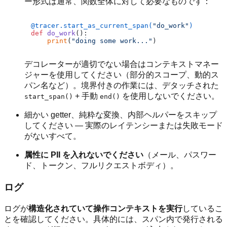
ー形式は通常、関数全体に対して必要なものです：
@tracer.start_as_current_span(
"do_work"
)
def
do_work
():

print
(
"doing some work..."
デコレーターが適切でない場合はコンテキストマネー
ジャーを使用してください（部分的スコープ、動的ス
パン名など）。境界付きの作業には、デタッチされた
+ 手動
を使用しないでください。
start_span()
end()
細かい getter、純粋な変換、内部ヘルパーをスキップ
してください — 実際のレイテンシーまたは失敗モード
がないすべて。
属性に PII を入れないでください
（メール、パスワー
ド、トークン、フルリクエストボディ）。
ログ
ログが
構造化されていて操作コンテキストを実行
しているこ
とを確認してください。具体的には、スパン内で発行される