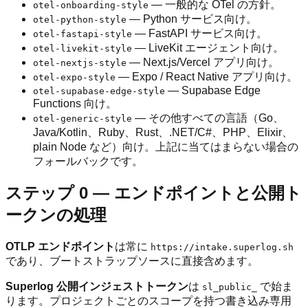
— 一般的な OTel の方針。
otel-onboarding-style
— Python サービス向け。
otel-python-style
— FastAPI サービス向け。
otel-fastapi-style
— LiveKit エージェント向け。
otel-livekit-style
— Next.js/Vercel アプリ向け。
otel-nextjs-style
— Expo / React Native アプリ向け。
otel-expo-style
— Supabase Edge
otel-supabase-edge-style
Functions 向け。
— その他すべての言語（Go、
otel-generic-style
Java/Kotlin、Ruby、Rust、.NET/C#、PHP、Elixir、
plain Node など）向け。上記に当てはまらない場合の
フォールバックです。
ステップ 0 — エンドポイントと公開ト
ークンの処理
OTLP エンドポイント
は常に
https://intake.superlog.sh
であり、ブートストラップソースに直接含めます。
Superlog 公開インジェストトークン
は
で始ま
sl_public_
ります。プロジェクトごとのスコープを持つ書き込み専用