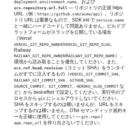
、および
deployment.environment.name
— リポジトリの正規 https
vcs.repository.url.full
URL（例：
）。リポジ
https://github.com/acme/api
トリ URL は重要なもので、SDK init で
service.name
と一緒にハードコードして問題ありません。ビルドプ
ラットフォームがスラッグを公開している場合
（Vercel
/
、
VERCEL_GIT_REPO_OWNER
VERCEL_GIT_REPO_SLUG
Railway
/
）、
RAILWAY_GIT_REPO_OWNER
RAILWAY_GIT_REPO_NAME
環境から読み取ることを優先してください。また、
（コミット SHA）をランタイ
vcs.ref.head.revision
ムがすでに注入するもの（
、
VERCEL_GIT_COMMIT_SHA
、
、
RAILWAY_GIT_COMMIT_SHA
GITHUB_SHA
、
、
な
SOURCE_COMMIT
GIT_COMMIT
HEROKU_SLUG_COMMIT
ど）から best-effort で設定してください。実行中のプ
ロセスから
にシェルアウトしないでください。
git
SHA をスキップするのは構いませんが、URL をスキ
ップするのは構いません。OTel セマンティック規約キ
ーを正確に使用してください —
/
git.repo
を作り出さないでください。
app.repo_url