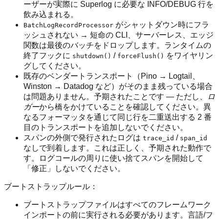
ーザーが実際に Superlog に必要な INFO/DEBUG 行を
飲み込まれる。
がシャットダウン時にフラ
BatchLogRecordProcessor
ッシュされない → 短命の CLI、サーバーレス、エッジ
関数は最後のバッチをドロップします。ランタイムの
終了フックに
/
をワイヤリン
shutdown()
forceFlush()
グしてください。
既存のベンダートランスポート（Pino → Logtail、
Winston → Datadog など）がそのまま残っている場合
は問題ありません。予期されたことです — ただし、
ロ
ガー
から橋をかけていることを確認してください。異
なるフォーマッタを通じて同じ行を二重送出する 2 番
目のトランスポートを追加しないでください。
スパンの外側で発行されたログは
/
trace_id
span_id
なしで到着します。これは正しく、予期された動作で
す。ログコールの周りに使い捨てスパンを開始して
「修正」しないでください。
ブートストラップルール：
ブートストラップファイルはすべてのフレームワーク
インポートの前に実行される必要があります。言語/フ