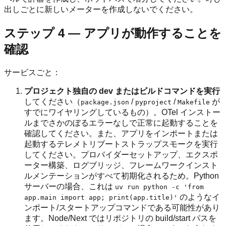
出しごとに新しいメーターを作成しないでください。
ステップ 4 — アプリが動作することを
確認
サービスごと：
プロジェクト独自の dev またはビルドコマンドを実行
してください（
/
/
が
package.json
pyproject
Makefile
すでにワイヤリングしているもの）。OTel インストー
ルまでさかのぼるエラーなしで正常に起動することを
確認してください。また、アプリをインポートまたは
起動するテレメトリブートストラップスモークを実行
してください。プロバイダーセットアップ、エクスポ
ーター構築、ログブリッジ、フレームワークインスト
ルメンテーションがすべて初期化されるため。Python
サーバーの場合、これは
uv run python -c 'from
のようなイ
app.main import app; print(app.title)'
ンポート/スタートアップコマンドである可能性があり
ます。Node/Next ではリポジトリの build/start パスを