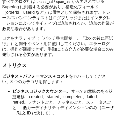
すべてのログ行は
/
が入力されている
trace_id
span_id
Superlog に到着する必要があり、構造化フィールド
（orderId、userId など）は属性として保持されます。トレ
ース/スパンコンテキストはログブリッジまたはインテグレ
ーションによってネイティブに追加されるか、追加の作業が
必要な場合があります。
ログをナラティブ（「バッチ整合開始」、「3xx の後に再試
行」）と例外イベント用に使用してください。エラーログ
は、操作が回復できず、手動による介入が必要な場合にのみ
発行される必要があります。
メトリクス
ビジネス + パフォーマンス + コスト
をカバーしてくださ
い。3 つのカテゴリを探します：
ビジネスロジックカウンター。
すべての意味のある状
態遷移：created、started、completed、failed、
retried。テナントごと、チャネルごと、ステータスご
と — 低カーディナリティディメンションのみ（ユーザ
ー/注文 ID は決して）。