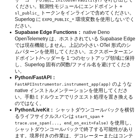
initObservability()
ください。観測性モジュールにエンドポイント +
トークンをインラインで含めてください。
sl_public_
Superlog に
環境変数を使用しないでく
EXPO_PUBLIC_*
ださい。
Supabase Edge Functions：
native Deno
OpenTelemetry は、ホストされている Supabase Edge
では現在機能しません。上記の小さい OTel 形式のシ
ムパターンを使用してください。エクスポーターエン
ドポイント/ヘッダーを 1 つのセットアップ領域に保持
し、Superlog 固有の関数/ファイル名を避けてくださ
い。
Python/FastAPI：
のような
FastAPIInstrumentor.instrument_app(app)
native インストルメンテーションを使用してくださ
い。手動ミドルウェアでリクエスト処理を置き換える
のではなく。
Python/LiveKit：
シャットダウンコールバックを横切
るライフサイクルスパンは
+
start_span
を使用し、
trace.use_span(..., end_on_exit=False)
シャットダウンコールバックで終了する可能性があり
ます。境界付きの作業は、デコレーターまたはコンテ