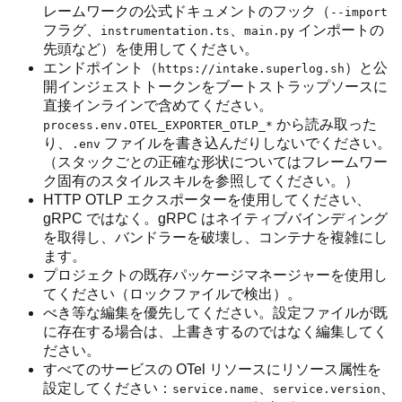
レームワークの公式ドキュメントのフック（
--import
フラグ、
、
インポートの
instrumentation.ts
main.py
先頭など）を使用してください。
エンドポイント（
）と公
https://intake.superlog.sh
開インジェストトークンをブートストラップソースに
直接インラインで含めてください。
から読み取った
process.env.OTEL_EXPORTER_OTLP_*
り、
ファイルを書き込んだりしないでください。
.env
（スタックごとの正確な形状についてはフレームワー
ク固有のスタイルスキルを参照してください。）
HTTP OTLP エクスポーターを使用してください、
gRPC ではなく。gRPC はネイティブバインディング
を取得し、バンドラーを破壊し、コンテナを複雑にし
ます。
プロジェクトの既存パッケージマネージャーを使用し
てください（ロックファイルで検出）。
べき等な編集を優先してください。設定ファイルが既
に存在する場合は、上書きするのではなく編集してく
ださい。
すべてのサービスの OTel リソースにリソース属性を
設定してください：
、
、
service.name
service.version