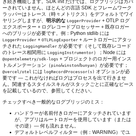
き続き機能します。SDK init だけでは、ログブリッジはカバ
ーされていません。ほとんどの言語 SDK とフレームワーク
ラッパーはトレース（時々メトリクス）をデフォルトでワイ
ヤリングしますが、
明示的な
+ OTLP ログ
LoggerProvider
エクスポーター + ログレコードプロセッサー + 既存ロガー
へのブリッジが必要です。例：Python stdlib には
+
+ ルートロガーにアタッ
LoggerProvider
OTLPLogExporter
チされた
が必要です（そして既存レコード
LoggingHandler
のトレース相関用に
）；Node には
LoggingInstrumentor
+ プロジェクトのロガー用インス
@opentelemetry/sdk-logs
トルメンテーション（
/
/
）が必要です；
pino
winston
bunyan
には
オプションが必
@vercel/otel
logRecordProcessor(s)
要です — これがなければログはプロセスを出て行きませ
ん。関連するスタイルスキルがスタックごとに正確なピース
を記載しているので、参照してください。
チェックすべき一般的なログブリッジのミス：
ハンドラーが名前付きロガーにアタッチされています
が、アプリはルートロガーを使用しています（または
その逆）— 何も流れません。
デフォルトレベルフィルター（例：WARNING）でユ