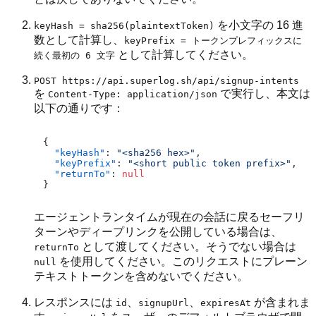
を小文字の 16 進
keyHash = sha256(plaintextToken)
数として計算し、
keyPrefix = トークンプレフィックスに
として計算してください。
続く最初の 6 文字
POST https://api.superlog.sh/api/signup-intents
を
で実行し、本文は
Content-Type: application/json
以下の通りです：
{
"keyHash"
:
"<sha256 hex>"
,
"keyPrefix"
:
"<short public token prefix>"
,
"returnTo"
:
null
}
エージェントランタイムが現在の会話に戻るセーフリ
ターンやディープリンクを公開している場合は、
として渡してください。そうでない場合は
returnTo
を使用してください。このリクエストにプレーン
null
テキストトークンを含めないでください。
レスポンスには
、
、
が含まれま
id
signupUrl
expiresAt