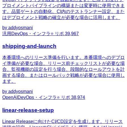
プロイメントパイプラインの構築または変更時に使用できま
す。品質ゲートの自動化、CI内のテストランナー設定、また
はデプロイメント戦略の確立が必要な場合に活用します。
by
addyosmani
汎用
DevOps・インフラ
⭐ リポ
39,967
shipping-and-launch
本番環境へのリリース準備を行います。本番環境へのデプロ
イ準備が必要な場合、リリース前チェックリストが必要な場
合、監視機能の設定を行う場合、段階的なロールアウトを計
画する場合、またはロールバック戦略が必要な場合に使用し
ます。
by
addyosmani
OpenAI
DevOps・インフラ
⭐ リポ
38,974
linear-release-setup
Linear Releaseに向けたCI/CD設定を生成します。リリース