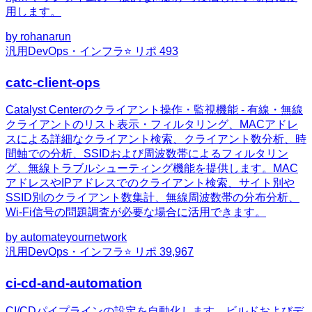
用します。
by
rohanarun
汎用
DevOps・インフラ
⭐ リポ
493
catc-client-ops
Catalyst Centerのクライアント操作・監視機能 - 有線・無線
クライアントのリスト表示・フィルタリング、MACアドレ
スによる詳細なクライアント検索、クライアント数分析、時
間軸での分析、SSIDおよび周波数帯によるフィルタリン
グ、無線トラブルシューティング機能を提供します。MAC
アドレスやIPアドレスでのクライアント検索、サイト別や
SSID別のクライアント数集計、無線周波数帯の分布分析、
Wi-Fi信号の問題調査が必要な場合に活用できます。
by
automateyournetwork
汎用
DevOps・インフラ
⭐ リポ
39,967
ci-cd-and-automation
CI/CDパイプラインの設定を自動化します。ビルドおよびデ