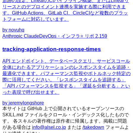
追跡の設定、LinearのCIパイプライン構築、またはLinearリ
リースとのデプロイメント連携を実施する際に利用できま
す。GitHub Actions、GitLab CI、CircleCIなど複数のプラッ
トフォームに対応しています。
by
novuhq
Anthropic Claude
DevOps・インフラ
⭐ リポ
2,159
tracking-application-response-times
API エンドポイント、データベースクエリ、サービスコール
全体にわたるアプリケーションのレスポンスタイムを追跡・
最適化できます。パフォーマンス監視やボトルネック特定の
際に活用してください。「レスポンスタイムを追跡する」
「API パフォーマンスを監視する」「遅延を分析する」とい
った表現で呼び出せます。
by
jeremylongshore
本サイトは GitHub 上で公開されているオープンソースの
SKILL.md ファイルをクロール・インデックス化したもので
す。 各スキルの著作権は原作者に帰属します。掲載に問題
がある場合は
info@alsel.co.jp
または
/takedown
フォームよ