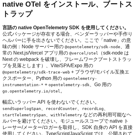
native OTel をインストール、ブートス
トラップ
言語の native OpenTelemetry SDK を使用してください。
公式パッケージが存在する場合、ベンダーラッパーや手作り
ヘルパーに手を出さないでください。ここで「native」の意
味の例：Node サーバー用の
、通
@opentelemetry/sdk-node
常の Next.js/Vercel アプリ用の
（sdk-node は
@vercel/otel
Next の webpack を破壊し、フレームワークブートストラッ
プを見落とします）、Vite/SPA/Expo 用の
+ ブラウザ/モバイル互換エ
@opentelemetry/sdk-trace-web
クスポーター、Python 用の
opentelemetry-
+
、Go 用の
instrumentation-*
opentelemetry-sdk
。
go.opentelemetry.io/otel
幅広いラッパー API を使わないでください。
、
、
、
sendSuperlogSpan
recordCounter
recordLog
、
などの再利用可能なヘ
startTelemetrySpan
withTelemetry
ルパーを避けてください。モジュールスコープで native ト
レーサー/メーター/ロガーを取得し、SDK 自身の API を直接
使用してください。TypeScript/JavaScript では、公開されて