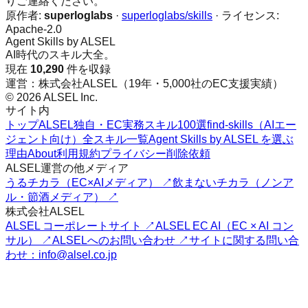
りご連絡ください。
原作者:
superloglabs
·
superloglabs/skills
· ライセンス:
Apache-2.0
Agent Skills by ALSEL
AI時代のスキル大全。
現在
10,290
件を収録
運営：株式会社ALSEL（19年・5,000社のEC支援実績）
© 2026 ALSEL Inc.
サイト内
トップ
ALSEL独自・EC実務スキル100選
find-skills（AIエー
ジェント向け）
全スキル一覧
Agent Skills by ALSEL を選ぶ
理由
About
利用規約
プライバシー
削除依頼
ALSEL運営の他メディア
うるチカラ（EC×AIメディア） ↗
飲まないチカラ（ノンア
ル・節酒メディア） ↗
株式会社ALSEL
ALSEL コーポレートサイト ↗
ALSEL EC AI（EC × AI コン
サル） ↗
ALSELへのお問い合わせ ↗
サイトに関する問い合
わせ：info@alsel.co.jp