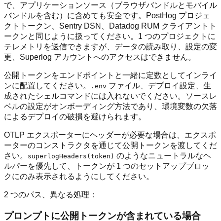
で、アプリケーションソース（ブラウザバンドルとモバイル
バンドルを含む）に含めても安全です。PostHog プロジェ
クトトークン、Sentry DSN、Datadog RUM クライアントト
ークンと同じように扱ってください。1 つのプロジェクトに
テレメトリを送信できますが、データの読み取り、設定の変
更、Superlog アカウントへのアクセスはできません。
公開トークンをエンドポイントと一緒に定数としてインライ
ンに配置してください。
ファイル、デプロイ設定、生
.env
成されたシェルコマンドには入れないでください。ソースレ
ベルの設定がオンボーディング方法であり、環境変数の欠落
によるデプロイの破損を避けられます。
OTLP エクスポーターにヘッダーが必要な場合は、エクスポ
ーターのコンストラクタを通じて公開トークンを渡してくだ
さい。
のようなニュートラルなヘ
superlogHeaders(token)
ルパーを優先して、トークンが 1 つのセットアップブロッ
クにのみ表示されるようにしてください。
2 つのパス、異なる処理：
プロンプトに公開トークンが含まれている場合