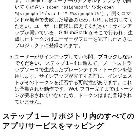
す。
をユーザーのデフォルトブラウザで開
signupUrl
いてください（
/
open "$signupUrl"
xdg-open
/
）。開くコマ
"$signupUrl"
start "" "%signupUrl%"
ンドが無声で失敗した場合のため、URL も出力してく
ださい。ユーザーに簡潔に伝えてください：サインア
ップが開いている、GitHub/Slack がそこで行われ、生
成したトークンはユーザーがフローを完了したときに
プロジェクトに登録されます。
ユーザーがサインアップしている間、
ブロックしない
でください。
ステップ 1～4 に進んで、ブートストラ
ップソースで生成したプレーンテキストトークンを使
用します。サインアップが完了する前に、インジェス
トがそのトークンを拒否する可能性があります。これ
は予期された動作です。Web フロー完了まではトーク
ンが要求されていないため、トークンはまだ登録され
ていません。
ステップ 1 — リポジトリ内のすべての
アプリ/サービスをマッピング