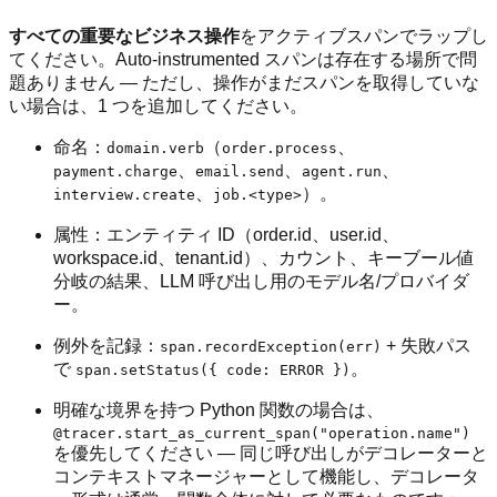
すべての重要なビジネス操作
をアクティブスパンでラップし
てください。Auto-instrumented スパンは存在する場所で問
題ありません — ただし、操作がまだスパンを取得していな
い場合は、1 つを追加してください。
命名：
（
、
domain.verb
order.process
、
、
、
payment.charge
email.send
agent.run
、
）。
interview.create
job.<type>
属性：エンティティ ID（order.id、user.id、
workspace.id、tenant.id）、カウント、キーブール値
分岐の結果、LLM 呼び出し用のモデル名/プロバイダ
ー。
例外を記録：
+ 失敗パス
span.recordException(err)
で
。
span.setStatus({ code: ERROR })
明確な境界を持つ Python 関数の場合は、
@tracer.start_as_current_span("operation.name")
を優先してください — 同じ呼び出しがデコレーターと
コンテキストマネージャーとして機能し、デコレータ