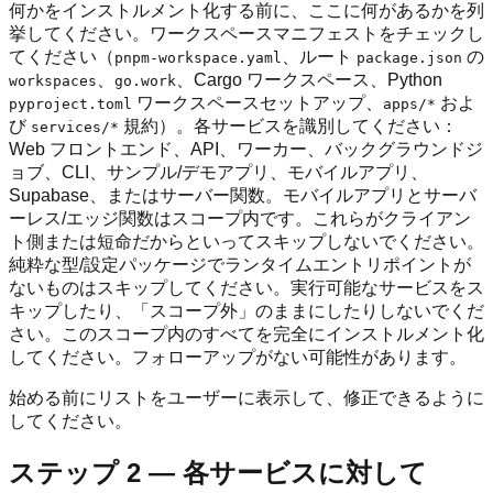
何かをインストルメント化する前に、ここに何があるかを列
挙してください。ワークスペースマニフェストをチェックし
てください（
、ルート
の
pnpm-workspace.yaml
package.json
、
、Cargo ワークスペース、Python
workspaces
go.work
ワークスペースセットアップ、
およ
pyproject.toml
apps/*
び
規約）。各サービスを識別してください：
services/*
Web フロントエンド、API、ワーカー、バックグラウンドジ
ョブ、CLI、サンプル/デモアプリ、モバイルアプリ、
Supabase、またはサーバー関数。モバイルアプリとサーバ
ーレス/エッジ関数はスコープ内です。これらがクライアン
ト側または短命だからといってスキップしないでください。
純粋な型/設定パッケージでランタイムエントリポイントが
ないものはスキップしてください。実行可能なサービスをス
キップしたり、「スコープ外」のままにしたりしないでくだ
さい。このスコープ内のすべてを完全にインストルメント化
してください。フォローアップがない可能性があります。
始める前にリストをユーザーに表示して、修正できるように
してください。
ステップ 2 — 各サービスに対して