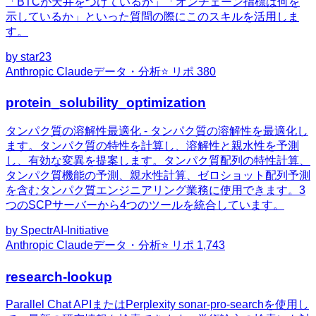
「BTCが天井をつけているか」「オンチェーン指標は何を
示しているか」といった質問の際にこのスキルを活用しま
す。
by
star23
Anthropic Claude
データ・分析
⭐ リポ
380
protein_solubility_optimization
タンパク質の溶解性最適化 - タンパク質の溶解性を最適化し
ます。タンパク質の特性を計算し、溶解性と親水性を予測
し、有効な変異を提案します。タンパク質配列の特性計算、
タンパク質機能の予測、親水性計算、ゼロショット配列予測
を含むタンパク質エンジニアリング業務に使用できます。3
つのSCPサーバーから4つのツールを統合しています。
by
SpectrAI-Initiative
Anthropic Claude
データ・分析
⭐ リポ
1,743
research-lookup
Parallel Chat APIまたはPerplexity sonar-pro-searchを使用し