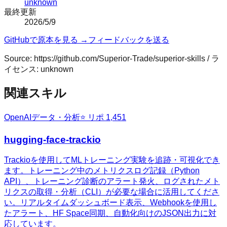
unknown
最終更新
2026/5/9
GitHubで原本を見る →
フィードバックを送る
Source:
https://github.com/Superior-Trade/superior-skills
/ ラ
イセンス:
unknown
関連スキル
OpenAI
データ・分析
⭐ リポ
1,451
hugging-face-trackio
Trackioを使用してMLトレーニング実験を追跡・可視化でき
ます。トレーニング中のメトリクスログ記録（Python
API）、トレーニング診断のアラート発火、ログされたメト
リクスの取得・分析（CLI）が必要な場合に活用してくださ
い。リアルタイムダッシュボード表示、Webhookを使用し
たアラート、HF Space同期、自動化向けのJSON出力に対
応しています。