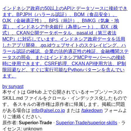
インドネシア政府の50以上のAPIとデータソースに接続でき
ます。BPJPH（ハラール認証）、BOM（食品安全）、
OJK（金融適正性）、BPS（統計）、BMKG（気象・地
震）、インドネシア中央銀行（為替レート）、IDX（株
式）、CKAN公開データポータル、pasal.id（第三者法
MCP）に対応しています。インドネシア政府データを活用
したアプリ開発、.go.idウェブサイトのスクレイピング、ハ
ラール認証の確認、企業の法的適正性の検証、金融機関ステ
ータスの照会、またはインドネシアMCPサーバーへの接続
時に使用できます。CSRF処理、CKAN API使用方法、IP制
限回避など、すぐに実行可能なPythonパターンを含んでい
ます。
by
suryast
本サイトは GitHub 上で公開されているオープンソースの
SKILL.md ファイルをクロール・インデックス化したもので
す。 各スキルの著作権は原作者に帰属します。掲載に問題
がある場合は
info@alsel.co.jp
または
/takedown
フォームよ
りご連絡ください。
原作者:
Superior-Trade
·
Superior-Trade/superior-skills
· ラ
イセンス:
unknown