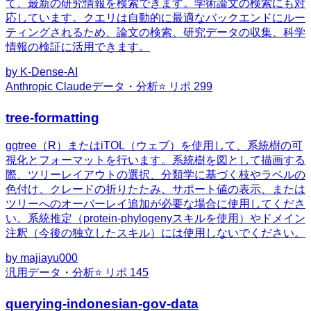
て、最新の研究情報を検索できます。学術論文の検索にも対
応しています。クエリは自動的に最適なバックエンドにルー
ティングされるため、論文の検索、研究データの収集、科学
情報の検証に活用できます。
by
K-Dense-AI
Anthropic Claude
データ・分析
⭐ リポ
299
tree-formatting
ggtree（R）またはiTOL（ウェブ）を使用して、系統樹の可
視化とフォーマットを行います。系統樹を図として描画する
際、ツリーレイアウトの選択、分類学に基づく枝やラベルの
色付け、クレードの折りたたみ、サポート値の表示、または
ツリーへのオーバーレイ追加が必要な場合に使用してくださ
い。系統推定（protein-phylogenyスキルを使用）やドメイン
注釈（今後の独立したスキル）には使用しないでください。
by
majiayu000
汎用
データ・分析
⭐ リポ
145
querying-indonesian-gov-data