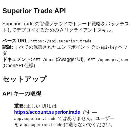
Superior Trade API
Superior Trade の管理クラウドでトレード戦略をバックテス
トしてデプロイするための API クライアントスキル。
ベース URL:
https://api.superior.trade
認証:
すべての保護されたエンドポイントで
ヘッ
x-api-key
ダー
ドキュメント:
(Swagger UI)、
GET /docs
GET /openapi.json
(OpenAPI 仕様)
セットアップ
API キーの取得
重要:
正しい URL は
https://account.superior.trade
です —
ではありません。ユーザー
app.superior.trade
を
に送らないでください。
app.superior.trade