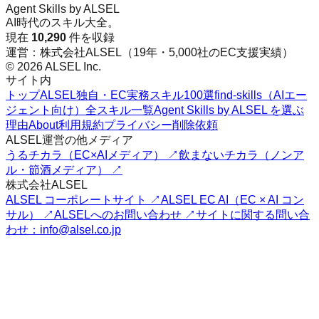
Agent Skills by ALSEL
AI時代のスキル大全。
現在
10,290
件を収録
運営：株式会社ALSEL（19年・5,000社のEC支援実績）
© 2026 ALSEL Inc.
サイト内
トップ
ALSEL独自・EC実務スキル100選
find-skills（AIエー
ジェント向け）
全スキル一覧
Agent Skills by ALSEL を選ぶ
理由
About
利用規約
プライバシー
削除依頼
ALSEL運営の他メディア
うるチカラ（EC×AIメディア） ↗
飲まないチカラ（ノンア
ル・節酒メディア） ↗
株式会社ALSEL
ALSEL コーポレートサイト ↗
ALSEL EC AI（EC × AI コン
サル） ↗
ALSELへのお問い合わせ ↗
サイトに関する問い合
わせ：info@alsel.co.jp