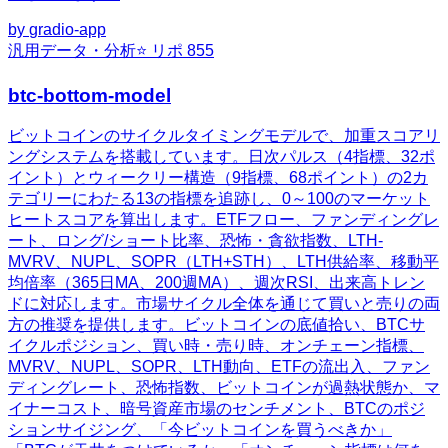
by
gradio-app
汎用
データ・分析
⭐ リポ
855
btc-bottom-model
ビットコインのサイクルタイミングモデルで、加重スコアリ
ングシステムを搭載しています。日次パルス（4指標、32ポ
イント）とウィークリー構造（9指標、68ポイント）の2カ
テゴリーにわたる13の指標を追跡し、0～100のマーケット
ヒートスコアを算出します。ETFフロー、ファンディングレ
ート、ロング/ショート比率、恐怖・貪欲指数、LTH-
MVRV、NUPL、SOPR（LTH+STH）、LTH供給率、移動平
均倍率（365日MA、200週MA）、週次RSI、出来高トレン
ドに対応します。市場サイクル全体を通じて買いと売りの両
方の推奨を提供します。ビットコインの底値拾い、BTCサ
イクルポジション、買い時・売り時、オンチェーン指標、
MVRV、NUPL、SOPR、LTH動向、ETFの流出入、ファン
ディングレート、恐怖指数、ビットコインが過熱状態か、マ
イナーコスト、暗号資産市場のセンチメント、BTCのポジ
ションサイジング、「今ビットコインを買うべきか」