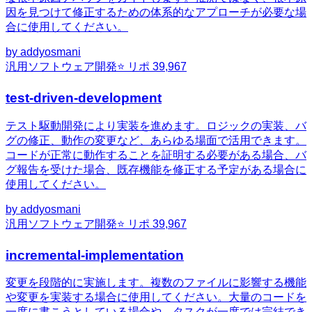
因を見つけて修正するための体系的なアプローチが必要な場
合に使用してください。
by
addyosmani
汎用
ソフトウェア開発
⭐ リポ
39,967
test-driven-development
テスト駆動開発により実装を進めます。ロジックの実装、バ
グの修正、動作の変更など、あらゆる場面で活用できます。
コードが正常に動作することを証明する必要がある場合、バ
グ報告を受けた場合、既存機能を修正する予定がある場合に
使用してください。
by
addyosmani
汎用
ソフトウェア開発
⭐ リポ
39,967
incremental-implementation
変更を段階的に実施します。複数のファイルに影響する機能
や変更を実装する場合に使用してください。大量のコードを
一度に書こうとしている場合や、タスクが一度では完結でき