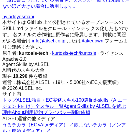
ないほど大きい場合に活用します。
by
addyosmani
本サイトは GitHub 上で公開されているオープンソースの
SKILL.md ファイルをクロール・インデックス化したもので
す。 各スキルの著作権は原作者に帰属します。掲載に問題
がある場合は
info@alsel.co.jp
または
/takedown
フォームよ
りご連絡ください。
原作者:
kurtosis-tech
·
kurtosis-tech/kurtosis
· ライセンス:
Apache-2.0
Agent Skills by ALSEL
AI時代のスキル大全。
現在
10,290
件を収録
運営：株式会社ALSEL（19年・5,000社のEC支援実績）
© 2026 ALSEL Inc.
サイト内
トップ
ALSEL独自・EC実務スキル100選
find-skills（AIエー
ジェント向け）
全スキル一覧
Agent Skills by ALSEL を選ぶ
理由
About
利用規約
プライバシー
削除依頼
ALSEL運営の他メディア
うるチカラ（EC×AIメディア） ↗
飲まないチカラ（ノンア
ル・節酒メディア） ↗