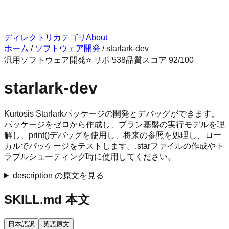
ディレクトリ
カテゴリ
About
ホーム
/
ソフトウェア開発
/
starlark-dev
汎用
ソフトウェア開発
⭐ リポ
538
品質スコア
92
/100
starlark-dev
Kurtosis Starlarkパッケージの開発とデバッグができます。
パッケージをゼロから作成し、プラン基盤の実行モデルを理
解し、print()デバッグを使用し、将来の参照を処理し、ロー
カルでパッケージをテストします。.starファイルの作成やト
ラブルシューティング時に使用してください。
description の原文を見る
SKILL.md 本文
日本語訳
英語原文