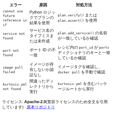
エラー
原因
対処方法
cannot use
Python ロジッ
または
plan.verify()
future
クでプランの
を使用
reference in
plan.assert()
結果を使用
if
サービス名の
の名前
plan.add_service()
service not
タイプミスま
が一致しているか確認
found
たは未作成
レシピ内の
が
port_id
ports
ポート ID の不
port not
ディクショナリのキーと一致
一致
found
しているか確認
イメージが存
イメージタグを確認し、
image pull
在しないか認
を手動で確認
failed
docker pull
証なし
間違ったディ
を含むパッケ
kurtosis.yml
kurtosis.yml
レクトリから
ージルートから実行
not found
実行
ライセンス:
Apache-2.0
(寛容ライセンスのため全文を引用
しています) ·
原本リポジトリ