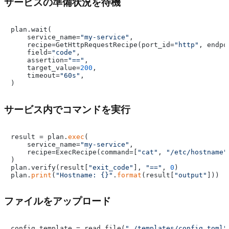
サービスの準備状況を待機
plan.wait(

    service_name=
"my-service"
,

    recipe=GetHttpRequestRecipe(port_id=
"http"
, endpo
    field=
"code"
,

    assertion=
"=="
,

    target_value=
200
,

    timeout=
"60s"
,

サービス内でコマンドを実行
result = plan.
exec
(

    service_name=
"my-service"
,

    recipe=ExecRecipe(command=[
"cat"
, 
"/etc/hostname"
)

plan.verify(result[
"exit_code"
], 
"=="
, 
0
)

plan.
print
(
"Hostname: {}"
.
format
(result[
"output"
ファイルをアップロード
config_template = read_file(
"./templates/config.toml"