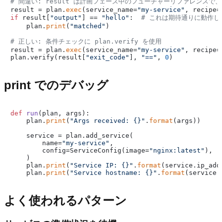
# 間違い: result は計画フェーズ中のフューチャーリファレンスで
result = plan.
exec
(service_name=
"my-service"
, recipe=
if
 result[
"output"
] == 
"hello"
:  
# これは期待通りに動作し
    plan.
print
(
"matched"
)

# 正しい: 条件チェックに plan.verify を使用
result = plan.
exec
(service_name=
"my-service"
, recipe=
plan.verify(result[
"exit_code"
], 
"=="
, 
0
print でのデバッグ
def
run
(
plan, args
):

    plan.
print
(
"Args received: {}"
.
format
(args))

    service = plan.add_service(

        name=
"my-service"
,

        config=ServiceConfig(image=
"nginx:latest"
),

    )

    plan.
print
(
"Service IP: {}"
.
format
(service.ip_addr
    plan.
print
(
"Service hostname: {}"
.
format
よく使われるパターン