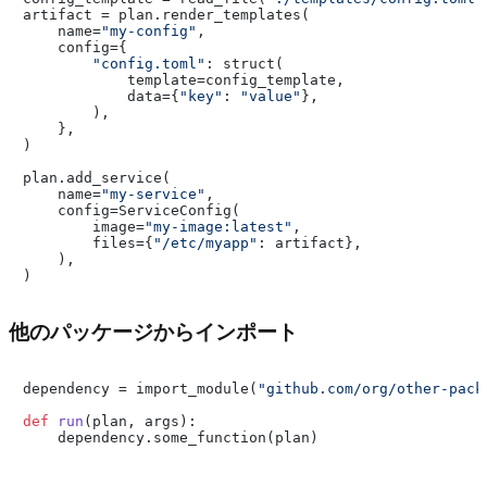
artifact = plan.render_templates(

    name=
"my-config"
,

    config={

"config.toml"
: struct(

            template=config_template,

            data={
"key"
: 
"value"
},

        ),

    },

)

plan.add_service(

    name=
"my-service"
,

    config=ServiceConfig(

        image=
"my-image:latest"
,

        files={
"/etc/myapp"
: artifact},

    ),

他のパッケージからインポート
dependency = import_module(
"github.com/org/other-pack
def
run
(
plan, args
):
