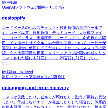
by
yysun
OpenAI
ソフトウェア開発
⭐ リポ
797
desloppify
コードベースのヘルスチェックと技術負債の追跡ツールで
す。コード品質、技術負債、デッドコード、大規模ファイ
ル、ゴッドクラス、重複関数、コードスメル、命名規則の問
題、インポートサイクル、結合度の問題についてユーザーが
質問した場合に使用してください。また、ヘルススコアの確
認、次の改善項目の提案、クリーンアップ計画の作成をリク
エストされた際にも対応します。29言語に対応していま
す。
by
Git-on-my-level
汎用
ソフトウェア開発
⭐ リポ
39,967
debugging-and-error-recovery
テストが失敗したり、ビルドが壊れたり、動作が期待と異な
ったり、予期しないエラーが発生したりした場合に、体系的
な根本原因デバッグをガイドします。推測ではなく、根本原