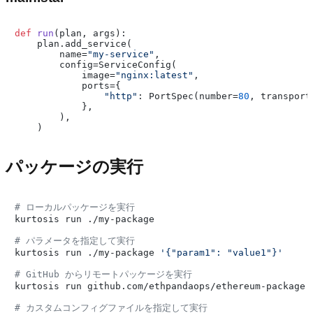
def
run
(
plan, args
):

    plan.add_service(

        name=
"my-service"
,

        config=ServiceConfig(

            image=
"nginx:latest"
,

            ports={

"http"
: PortSpec(number=
80
, transport
            },

        ),

パッケージの実行
# ローカルパッケージを実行
kurtosis run ./my-package

# パラメータを指定して実行
kurtosis run ./my-package 
'{"param1": "value1"}'
# GitHub からリモートパッケージを実行
kurtosis run github.com/ethpandaops/ethereum-package

# カスタムコンフィグファイルを指定して実行