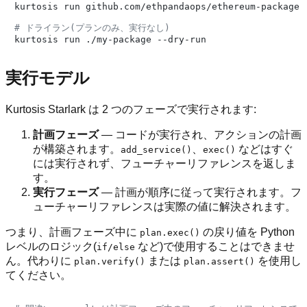
kurtosis run github.com/ethpandaops/ethereum-package -
# ドライラン(プランのみ、実行なし)
実行モデル
Kurtosis Starlark は 2 つのフェーズで実行されます:
計画フェーズ
— コードが実行され、アクションの計画
が構築されます。
、
などはすぐ
add_service()
exec()
には実行されず、フューチャーリファレンスを返しま
す。
実行フェーズ
— 計画が順序に従って実行されます。フ
ューチャーリファレンスは実際の値に解決されます。
つまり、計画フェーズ中に
の戻り値を Python
plan.exec()
レベルのロジック(
など)で使用することはできませ
if/else
ん。代わりに
または
を使用し
plan.verify()
plan.assert()
てください。