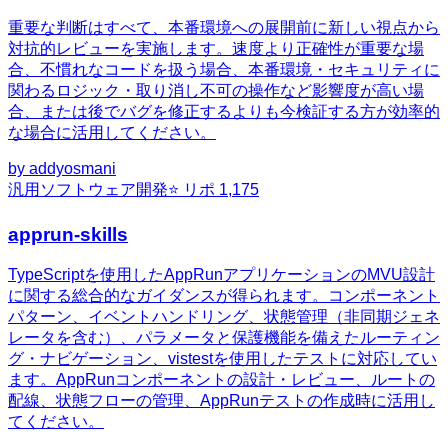
重要な判断はすべて、本番環境への展開前に新しい視点から
対抗的レビューを実施します。速度より正確性が重要な場
合、不慣れなコードを扱う場合、本番環境・セキュリティに
関わるロジック・取り消し不可の操作など影響度が高い場
合、または後でバグを修正するよりも今検証する方が効率的
な場合に活用してください。
by
addyosmani
汎用
ソフトウェア開発
⭐ リポ
1,175
apprun-skills
TypeScriptを使用したAppRunアプリケーションのMVU設計
に関する総合的なガイダンスが得られます。コンポーネント
パターン、イベントハンドリング、状態管理（非同期ジェネ
レータを含む）、パラメータと保護機能を備えたルーティン
グ・ナビゲーション、vistestを使用したテストに対応してい
ます。AppRunコンポーネントの設計・レビュー、ルートの
配線、状態フローの管理、AppRunテストの作成時に活用し
てください。