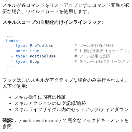
スキルが各コマンドをリストアップせずにコマンド変異が必
要な場合、ワイルドカードを使用します。
スキルスコープの自動化向けインラインフック:
---
hooks:
-
type:
PreToolUse
# ツール実行前に検証
once:
true
# 1 回だけ実行 (セットアップ
-
type:
PostToolUse
# ツール結果に反応
-
type:
Stop
# スキル完了時にクリーンアッ
フックはこのスキルがアクティブな場合のみ実行されます。
以下で使用:
スキル操作に固有の検証
スキルアクションのログ記録/追跡
スキルライフサイクル内のセットアップ/ティアダウン
確認:
で完全なフックドキュメントを
../hook-development/
参照