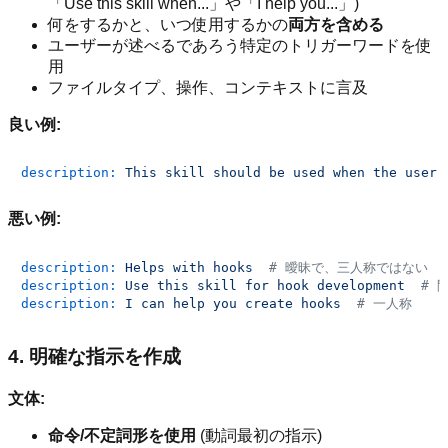
「Use this skill when...」や「I help you...」)
何をするかと、いつ使用するかの
両方を含める
ユーザーが述べるであろう特定のトリガーワードを使
用
ファイルタイプ、操作、コンテキストに言及
良い例:
description:
This
skill
should
be
used
when
the
user
悪い例:
description:
Helps
with
hooks
# 曖昧で、三人称ではない
description:
Use
this
skill
for
hook
development
# 
description:
I
can
help
you
create
hooks
# 一人称
4. 明確な指示を作成
文体:
命令/不定詞形を使用
(動詞最初の指示)