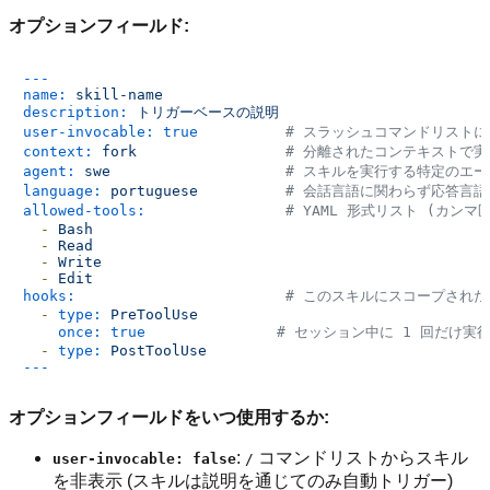
オプションフィールド:
---
name:
skill-name
description:
トリガーベースの説明
user-invocable:
true
# スラッシュコマンドリストに表示
context:
fork
# 分離されたコンテキストで実
agent:
swe
# スキルを実行する特定のエージ
language:
portuguese
# 会話言語に関わらず応答言語
allowed-tools:
# YAML 形式リスト (カン
-
Bash
-
Read
-
Write
-
Edit
hooks:
# このスキルにスコープされ
-
type:
PreToolUse
once:
true
# セッション中に 1 回だけ実
-
type:
PostToolUse
オプションフィールドをいつ使用するか:
:
コマンドリストからスキル
user-invocable: false
/
を非表示 (スキルは説明を通じてのみ自動トリガー)