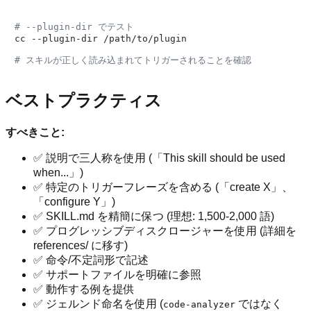
# --plugin-dir でテスト
cc --plugin-dir /path/to/plugin

# スキルが正しく読み込まれてトリガーされることを確認
ベストプラクティス
すべきこと:
✅ 説明で三人称を使用 (「This skill should be used
when...」)
✅ 特定のトリガーフレーズを含める (「create X」、
「configure Y」)
✅ SKILL.md を精簡に保つ (理想: 1,500-2,000 語)
✅ プログレッシブディスクロージャーを使用 (詳細を
references/ に移す)
✅ 命令/不定詞形で記述
✅ サポートファイルを明確に参照
✅ 動作する例を提供
✅ ジェルンド命名を使用 (
ではなく
code-analyzer