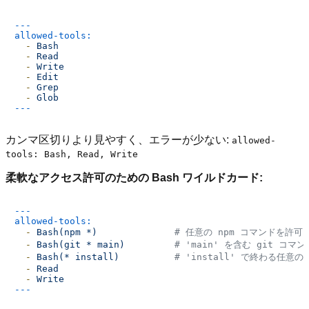
---
allowed-tools:
-
Bash
-
Read
-
Write
-
Edit
-
Grep
-
Glob
カンマ区切りより見やすく、エラーが少ない:
allowed-
tools: Bash, Read, Write
柔軟なアクセス許可のための Bash ワイルドカード:
---
allowed-tools:
-
Bash(npm
*)
# 任意の npm コマンドを許可
-
Bash(git
*
main)
# 'main' を含む git コマ
-
Bash(*
install)
# 'install' で終わる任意
-
Read
-
Write