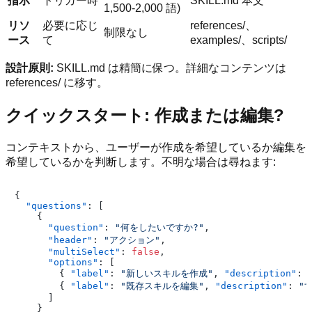
指示
トリガー時
SKILL.md 本文
1,500-2,000 語)
リソ
必要に応じ
references/、
制限なし
ース
て
examples/、scripts/
設計原則:
SKILL.md は精簡に保つ。詳細なコンテンツは
references/ に移す。
クイックスタート: 作成または編集?
コンテキストから、ユーザーが作成を希望しているか編集を
希望しているかを判断します。不明な場合は尋ねます:
{
"questions"
:
[
{
"question"
:
"何をしたいですか?"
,
"header"
:
"アクション"
,
"multiSelect"
:
false
,
"options"
:
[
{
"label"
:
"新しいスキルを作成"
,
"description"
:
{
"label"
:
"既存スキルを編集"
,
"description"
:
"
]
}