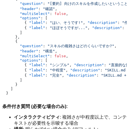
"question"
:
"[要約] 向けのスキルを作成したいということ
"header"
:
"確認"
,
"multiSelect"
:
false
,
"options"
:
[
{
"label"
:
"はい、そうです!"
,
"description"
:
"作
{
"label"
:
"ほぼそうですが..."
,
"description"
:
]
}
,
{
"question"
:
"スキルの複雑さはどのくらいですか?"
,
"header"
:
"構造"
,
"multiSelect"
:
false
,
"options"
:
[
{
"label"
:
"シンプル"
,
"description"
:
"直接的な指
{
"label"
:
"中程度"
,
"description"
:
"SKILL.md
{
"label"
:
"完全"
,
"description"
:
"SKILL.md + 
]
}
]
}
条件付き質問 (必要な場合のみ):
インタラクティビティ
: 複雑さが中程度以上で、コンテ
キストが必要性を示唆する場合