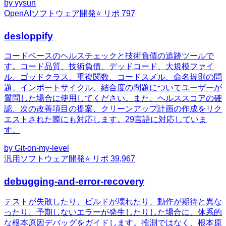
by
yysun
OpenAI
ソフトウェア開発
⭐ リポ
797
desloppify
コードベースのヘルスチェックと技術負債の追跡ツールで
す。コード品質、技術負債、デッドコード、大規模ファイ
ル、ゴッドクラス、重複関数、コードスメル、命名規則の問
題、インポートサイクル、結合度の問題についてユーザーが
質問した場合に使用してください。また、ヘルススコアの確
認、次の改善項目の提案、クリーンアップ計画の作成をリク
エストされた際にも対応します。29言語に対応していま
す。
by
Git-on-my-level
汎用
ソフトウェア開発
⭐ リポ
39,967
debugging-and-error-recovery
テストが失敗したり、ビルドが壊れたり、動作が期待と異な
ったり、予期しないエラーが発生したりした場合に、体系的
な根本原因デバッグをガイドします。推測ではなく、根本原