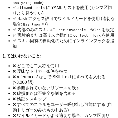
)
analyzing-code
✅
に YAML リストを使用 (カンマ区切
allowed-tools
りより見やすい)
✅ Bash アクセス許可でワイルドカードを使用 (適切な
場合:
)
Bash(npm *)
✅ 内部のみのスキルに
を設定
user-invocable: false
✅ 実験的または高リスク操作に
を使用
context: fork
✅ スキル固有の自動化のためにインラインフックを追
加
してはいけないこと:
❌ どこでも二人称を使用
❌ 曖昧なトリガー条件を持つ
❌ references/ なしで SKILL.md にすべてを入れる
(>3,000 語)
❌ 参照されていないリソースを残す
❌ 破損または不完全な例を含める
❌ 検証をスキップ
❌ すべてのスキルをユーザー呼び出し可能にする (自
動トリガーのみのものもある)
❌ ワイルドカードがより適切な場合、カンマ区切り