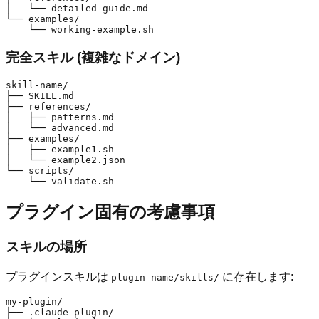
│   └── detailed-guide.md

└── examples/

完全スキル (複雑なドメイン)
skill-name/

├── SKILL.md

├── references/

│   ├── patterns.md

│   └── advanced.md

├── examples/

│   ├── example1.sh

│   └── example2.json

└── scripts/

プラグイン固有の考慮事項
スキルの場所
プラグインスキルは
に存在します:
plugin-name/skills/
my-plugin/

├── .claude-plugin/
