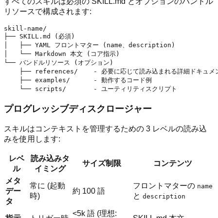
すべてのスキルは必須の SKILL.md とオプションのバンドル
リソースで構成されます:
skill-name/

├── SKILL.md (必須)

│   ├── YAML フロントマター (name、description)

│   └── Markdown 本文 (コア指示)

└── バンドルリソース (オプション)

    ├── references/    - 必要に応じて読み込まれる詳細ドキュメン
    ├── examples/      - 動作するコード例

プログレッシブディスクロージャー
スキルはコンテキストを管理するための 3 レベルの読み込
みを使用します:
レベ
読み込みタ
サイズ制限
コンテンツ
ル
イミング
メタ
常に (起動
フロントマターの
name
デー
約 100 語
時)
と
description
タ
<5k 語 (理想: