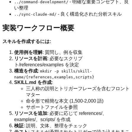
- 明確な重要コンセプト、良
../command-development/
い整理
- 良く構造化された分析スキル
../sync-claude-md/
実装ワークフロー概要
スキルを作成するには:
使用例を理解
: 質問し、例を収集
リソースを計画
: 必要なスクリプ
ト/references/examples を決定
構造を作成
:
mkdir -p skills/skill-
name/{references,examples,scripts}
SKILL.md を作成
:
三人称の説明とトリガーフレーズを含むフロント
マター
命令形で精簡な本文 (1,500-2,000 語)
サポートファイルを参照
リソースを追加
: 必要に応じて references/、
examples/、scripts/ を作成
検証
: 説明、文体、整理をチェック
テスト
: スキルが予期されたトリガーで読み込まれるこ