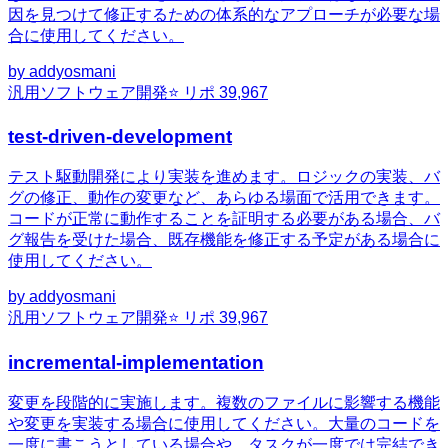
因を見つけて修正するための体系的なアプローチが必要な場
合に使用してください。
by
addyosmani
汎用
ソフトウェア開発
⭐ リポ
39,967
test-driven-development
テスト駆動開発により実装を進めます。ロジックの実装、バ
グの修正、動作の変更など、あらゆる場面で活用できます。
コードが正常に動作することを証明する必要がある場合、バ
グ報告を受けた場合、既存機能を修正する予定がある場合に
使用してください。
by
addyosmani
汎用
ソフトウェア開発
⭐ リポ
39,967
incremental-implementation
変更を段階的に実施します。複数のファイルに影響する機能
や変更を実装する場合に使用してください。大量のコードを
一度に書こうとしている場合や、タスクが一度では完結でき