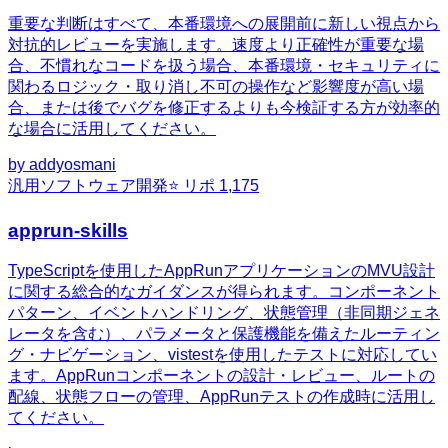
重要な判断はすべて、本番環境への展開前に新しい視点から
対抗的レビューを実施します。速度より正確性が重要な場
合、不慣れなコードを扱う場合、本番環境・セキュリティに
関わるロジック・取り消し不可の操作など影響度が高い場
合、または後でバグを修正するよりも今検証する方が効率的
な場合に活用してください。
by
addyosmani
汎用
ソフトウェア開発
⭐ リポ
1,175
apprun-skills
TypeScriptを使用したAppRunアプリケーションのMVU設計
に関する総合的なガイダンスが得られます。コンポーネント
パターン、イベントハンドリング、状態管理（非同期ジェネ
レータを含む）、パラメータと保護機能を備えたルーティン
グ・ナビゲーション、vistestを使用したテストに対応してい
ます。AppRunコンポーネントの設計・レビュー、ルートの
配線、状態フローの管理、AppRunテストの作成時に活用し
てください。