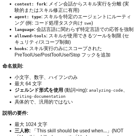
: メイン会話からスキル実行を分離 (実
context: fork
験的またはスキル修正に有用)
: スキルを特定のエージェントにルーティ
agent: type
ング (例: コード処理タスク向け
)
swe
: 会話言語に関わらず特定言語での応答を強制
language
: スキルが使用できるツールを制限 (セ
allowed-tools
キュリティ/スコープ制御)
: スキル実行のみにスコープされた
hooks
PreToolUse/PostToolUse/Stop フックを追加
命名規則:
小文字、数字、ハイフンのみ
最大 64 文字
ジェルンド形式を使用
(動詞+ing):
、
analyzing-code
writing-documentation
具体的で、汎用的ではない
説明の要件:
最大 1024 文字
三人称:
「This skill should be used when...」(NOT