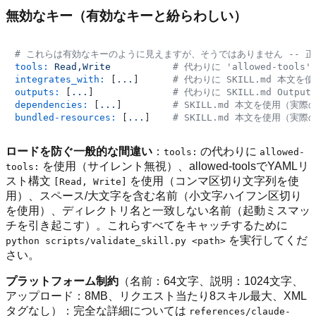
無効なキー（有効なキーと紛らわしい）
# これらは有効なキーのように見えますが、そうではありません -- 
tools:
Read,Write
# 代わりに 'allowed-tools
integrates_with:
 [
...
]      
# 代わりに SKILL.md 本文を使
outputs:
 [
...
]              
# 代わりに SKILL.md Outpu
dependencies:
 [
...
]         
# SKILL.md 本文を使用（実際
bundled-resources:
 [
...
]    
# SKILL.md 本文を使用（実際
ロードを防ぐ一般的な間違い
：
の代わりに
tools:
allowed-
を使用（サイレント無視）、allowed-toolsでYAMLリ
tools:
スト構文
を使用（コンマ区切り文字列を使
[Read, Write]
用）、スペース/大文字を含む名前（小文字ハイフン区切り
を使用）、ディレクトリ名と一致しない名前（起動ミスマッ
チを引き起こす）。これらすべてをキャッチするために
を実行してくだ
python scripts/validate_skill.py <path>
さい。
プラットフォーム制約
（名前：64文字、説明：1024文字、
アップロード：8MB、リクエスト当たり8スキル最大、XML
タグなし）：完全な詳細については
references/claude-