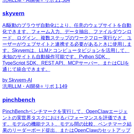
汎用
LLM・AI開発
⭐ リポ
21,584
skyvern
AI駆動のブラウザ自動化により、任意のウェブサイトを自動
化できます。フォーム入力、データ抽出、ファイルダウンロ
ード、ログイン、複数ステップのワークフロー実行など、ユ
ーザーがウェブサイトと連携する必要があるときに使用しま
す。Skyvernは、LLMとコンピュータビジョンを活用して、
未知のサイトも自動操作可能です。Python SDK、
TypeScript SDK、REST API、MCPサーバー、またはCLIを
通じて統合できます。
by
Skyvern-AI
汎用
LLM・AI開発
⭐ リポ
1,149
pinchbench
PinchBenchベンチマークを実行して、OpenClawエージェ
ントの実世界タスクにおけるパフォーマンスを評価できま
す。モデルの機能テスト、モデル間の比較、ベンチマーク結
果のリーダーボード提出、またはOpenClawのセットアップ