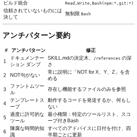
ビルド統合
Read,Write,Bash(npm:*,git:*)
信頼されていないものには
無制限
Bash
決して
アンチパターン要約
#
アンチパターン
修正
ドキュメンテー
SKILL.mdの決定木、
の深
/references
1
ション ダンプ
さ
常に説明に「NOT for X、Y、Z」を含
NOT句がない
2
める
ファントムツー
存在し機能するファイルのみを参照
3
ル
テンプレートス
動作するコードを発送するか、何もし
4
ープ
ない
過度に許可的な
最小権限：特定のツールリスト、スコ
5
ツール
ープ付きBash
陳腐な時間的知
すべてのアドバイスに日付を付け、四
6
識
半期ごとに更新