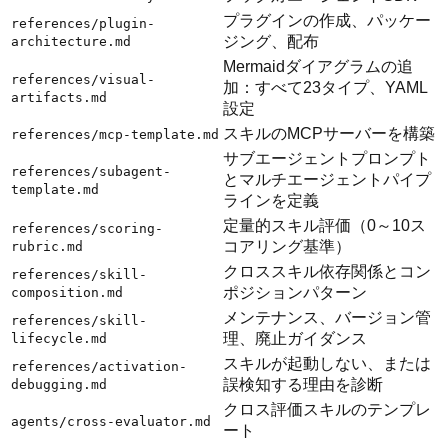
プラグインの作成、パッケー
references/plugin-
ジング、配布
architecture.md
Mermaidダイアグラムの追
references/visual-
加：すべて23タイプ、YAML
artifacts.md
設定
スキルのMCPサーバーを構築
references/mcp-template.md
サブエージェントプロンプト
references/subagent-
とマルチエージェントパイプ
template.md
ラインを定義
定量的スキル評価（0～10ス
references/scoring-
コアリング基準）
rubric.md
クロススキル依存関係とコン
references/skill-
ポジションパターン
composition.md
メンテナンス、バージョン管
references/skill-
理、廃止ガイダンス
lifecycle.md
スキルが起動しない、または
references/activation-
誤検知する理由を診断
debugging.md
クロス評価スキルのテンプレ
agents/cross-evaluator.md
ート