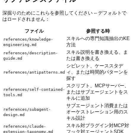
深掘りのためにこれらを参照してください -- デフォルトで
はロードされません：
ファイル
参照する時
スキルへの専門知識抽出のKE
references/knowledge-
方法
engineering.md
スキル説明を書き換える、ま
references/description-
たは書き換える
guide.md
シビレット、ケーススタデ
ィ、または時間的パターンを
references/antipatterns.md
探す
スクリプト、MCPサーバー、
references/self-contained-
またはサブエージェントをス
tools.md
キルに追加
サブエージェント消費または
references/subagent-
オーケストレーション用のス
design.md
キル設計
スキル対プラグイン対MCP対
references/claude-
フック対エージェントSDK
extension-taxonomy.md