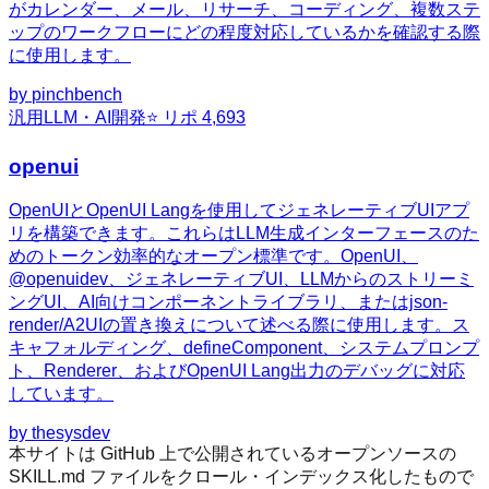
がカレンダー、メール、リサーチ、コーディング、複数ステ
ップのワークフローにどの程度対応しているかを確認する際
に使用します。
by
pinchbench
汎用
LLM・AI開発
⭐ リポ
4,693
openui
OpenUIとOpenUI Langを使用してジェネレーティブUIアプ
リを構築できます。これらはLLM生成インターフェースのた
めのトークン効率的なオープン標準です。OpenUI、
@openuidev、ジェネレーティブUI、LLMからのストリーミ
ングUI、AI向けコンポーネントライブラリ、またはjson-
render/A2UIの置き換えについて述べる際に使用します。ス
キャフォルディング、defineComponent、システムプロンプ
ト、Renderer、およびOpenUI Lang出力のデバッグに対応
しています。
by
thesysdev
本サイトは GitHub 上で公開されているオープンソースの
SKILL.md ファイルをクロール・インデックス化したもので