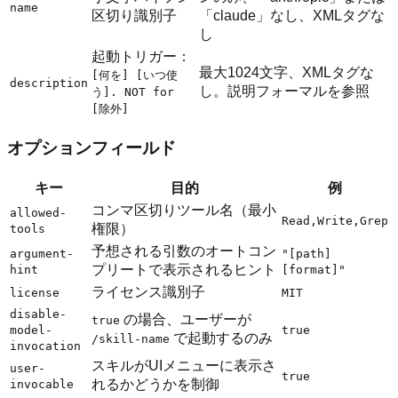
name
区切り識別子
「claude」なし、XMLタグな
し
起動トリガー：
最大1024文字、XMLタグな
[何を] [いつ使
description
し。説明フォーマルを参照
う]. NOT for
[除外]
オプションフィールド
キー
目的
例
コンマ区切りツール名（最小
allowed-
Read,Write,Grep
権限）
tools
予想される引数のオートコン
argument-
"[path]
プリートで表示されるヒント
hint
[format]"
ライセンス識別子
license
MIT
disable-
の場合、ユーザーが
true
model-
true
で起動するのみ
/skill-name
invocation
スキルがUIメニューに表示さ
user-
true
れるかどうかを制御
invocable