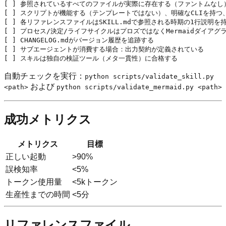
[ ] 参照されているすべてのファイルが実際に存在する（ファントムなし）
[ ] スクリプトが機能する（テンプレートではない）、明確なCLIを持つ
[ ] 各リファレンスファイルはSKILL.mdで参照される時期の1行説明を持
[ ] プロセス/決定/ライフサイクルはプロズではなくMermaidダイアグラ
[ ] CHANGELOG.mdがバージョン履歴を追跡する

[ ] サブエージェントが消費する場合：出力契約が定義されている

自動チェックを実行：
python scripts/validate_skill.py
および
<path>
python scripts/validate_mermaid.py <path>
成功メトリクス
メトリクス
目標
正しい起動
>90%
誤検知率
<5%
トークン使用量
<5kトークン
生産性までの時間
<5分
リファレンスファイル