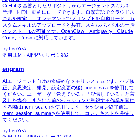
GitHubを基盤としたリポジトリからエージェントスキルを
管理、同期、動的にロードできます。自然言語でクラウドス
キルを検索し、オンデマンドでプロンプトを自動ロード、カ
スタムスキルのアップロードと共有、スキルバンドルの一括
インストールが可能です。OpenClaw、Antigravity、Claude
Code、Cursorに対応しています。
by
LeoYeAI
汎用
LLM・AI開発
⭐ リポ
1,982
engram
AIエージェント向けの永続的なメモリシステムです。バグ修
正、意思決定、発見、設定変更の後はmem_saveを使用して
ください。ユーザーが「覚えている」「記憶している」と言
及した場合、または以前のセッションと重複する作業を開始
する際はmem_searchを使用します。セッション終了前に
mem_session_summaryを使用して、コンテキストを保持し
てください。
by
LeoYeAI