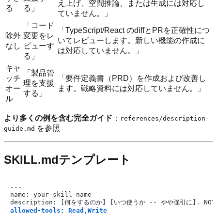
え上げ、空間推論、または生成には対応し
る
る」
ていません。」
「コード
「TypeScript/React のdiffとPRを正確性につ
除外
変更をレ
いてレビューします。新しい機能の作成に
なし
ビューす
は対応していません。」
る」
キャ
「製品管
ッチ
「要件定義書（PRD）を作成および改善し
理を支援
オー
ます。戦略資料には対応していません。」
する」
ル
より多くの例を含む完全ガイド
：
references/description-
を参照
guide.md
SKILL.mdテンプレート
---

name: your-skill-name

allowed-tools: Read,Write
