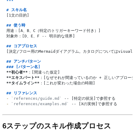
---
# スキル名
[1文の目的]

## 使う時
用途：[A、B、C（特定のトリガーキーワード付き）]

対象外：[D、E、F -- 明示的な境界]

## コアプロセス
[決定/フロー用のMermaidダイアグラム。カタログについてはvisual-ar
## アンチパターン
### [パターン名]
**初心者**
**エキスパート**
**タイムライン**
：[これが変わった場合の時期]

## リファレンス
-
`references/guide.md`
-
`references/examples.md`
6ステップのスキル作成プロセス