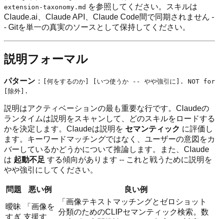
を参照してください。スキルは
extension-taxonomy.md
Claude.ai、Claude API、Claude Code間で同期されません -
- Gitを単一の真実のソースとして保持してください。
説明フォーマル
パターン
：
[何をするのか] [いつ使うか -- やや強引に]. NOT for
[除外].
説明はアクティベーションの最も重要な行です。Claudeの
ランタイムは説明をスキャンして、どのスキルをロードする
かを決定します。Claudeは説明を
セマンティック
に評価し
ます。キーワードマッチングではなく、ユーザーの意図をカ
バーしているかどうかについて推論します。また、Claude
は
起動不足
する傾向があります -- これと戦うために説明を
やや強引にしてください。
問題
悪い例
良い例
「画像テキストマッチングとゼロショット
曖昧
「画像を
分類のためのCLIPセマンティック検索。数
すぎ
支援す