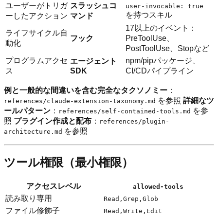
ユーザーがトリガ
スラッシュコ
user-invocable: true
を持つスキル
ーしたアクション
マンド
17以上のイベント：
ライフサイクル自
フック
PreToolUse、
動化
PostToolUse、Stopなど
プログラムアクセ
npm/pipパッケージ、
エージェント
ス
SDK
CI/CDパイプライン
例と一般的な間違いを含む完全なタクソノミー
：
を参照
詳細なツ
references/claude-extension-taxonomy.md
ールパターン
：
を参
references/self-contained-tools.md
照
プラグイン作成と配布
：
references/plugin-
を参照
architecture.md
ツール権限（最小権限）
アクセスレベル
allowed-tools
読み取り専用
Read,Grep,Glob
ファイル修飾子
Read,Write,Edit