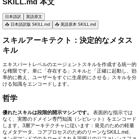
SKILL.md 本文
日本語訳
英語原文
📥 日本語訳版 SKILL.md
📥 英語原本 SKILL.md
スキルアーキテクト：決定的なメタス
キル
エキスパートレベルのエージェントスキルを作成する統一的
な権限です。単に「存在する」スキルと「正確に起動し、効
率的に教え、ユーザーをすぐに生産的にさせる」スキルを分
ける知識をエンコードします。
哲学
優れたスキルは段階的開示マシンです。
表面的な指示では
なく、実際のドメイン専門知識（シビレット）をエンコード
します。3層アーキテクチャに従います：発見のための軽量
なメタデータ、コアプロセスのためのリーンなSKILL.md、
オンデマンドでのみロードされる深掘りのリファレンスファ