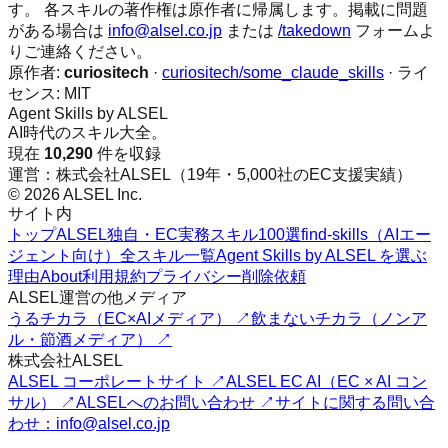
す。 各スキルの著作権は原作者に帰属します。掲載に問題
がある場合は
info@alsel.co.jp
または
/takedown
フォームよ
りご連絡ください。
原作者:
curiositech
·
curiositech/some_claude_skills
· ライ
センス:
MIT
Agent Skills by ALSEL
AI時代のスキル大全。
現在
10,290
件を収録
運営：株式会社ALSEL（19年・5,000社のEC支援実績）
© 2026 ALSEL Inc.
サイト内
トップ
ALSEL独自・EC実務スキル100選
find-skills（AIエー
ジェント向け）
全スキル一覧
Agent Skills by ALSEL を選ぶ
理由
About
利用規約
プライバシー
削除依頼
ALSEL運営の他メディア
うるチカラ（EC×AIメディア） ↗
飲まないチカラ（ノンア
ル・節酒メディア） ↗
株式会社ALSEL
ALSEL コーポレートサイト ↗
ALSEL EC AI（EC × AI コン
サル） ↗
ALSELへのお問い合わせ ↗
サイトに関する問い合
わせ：info@alsel.co.jp