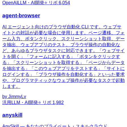
OpenAI
LLM・AI開発
⭐ リポ
6,054
agent-browser
AI エージェント向けのブラウザ自動化 CLI です。ウェブサ
イトとの対話が必要な場合に使用します。ページ遷移、フォ
ーム入力、ボタンクリック、スクリーンショット取得、デー
タ抽出、ウェブアプリのテスト、ブラウザ操作の自動化な
ど、あらゆるブラウザタスクに対応できます。「ウェブサイ
トを開く」「フォームに記入する」「ボタンをクリックす
る」「スクリーンショットを取得する」「ページからデータ
を抽出する」「このウェブアプリをテストする」「サイトに
ログインする」「ブラウザ操作を自動化する」といった要求
や、プログラマティックなウェブ操作が必要なタスクで起動
します。
by
JimmyLv
汎用
LLM・AI開発
⭐ リポ
1,982
anyskill
AnySkill — あなたのプライベート・スキルクラウド。