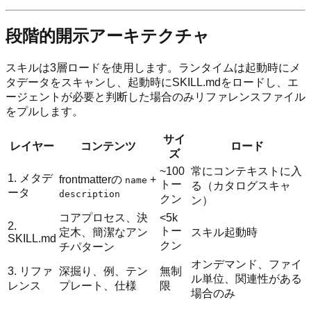
段階的開示アーキテクチャ
スキルは3層ロードを使用します。ランタイムは起動時にメ
タデータをスキャンし、起動時にSKILL.mdをロードし、エ
ージェントが必要と判断した場合のみリファレンスファイル
をプルします。
サイ
レイヤー
コンテンツ
ロード
ズ
~100
常にコンテキストに入
1. メタデ
frontmatterの
+
name
トー
る（カタログスキャ
ータ
description
クン
ン）
コアプロセス、決
<5k
2.
トー
定木、簡潔なアン
スキル起動時
SKILL.md
クン
チパターン
オンデマンド、ファイ
3. リファ
深掘り、例、テン
無制
ル単位、関連性がある
レンス
プレート、仕様
限
場合のみ