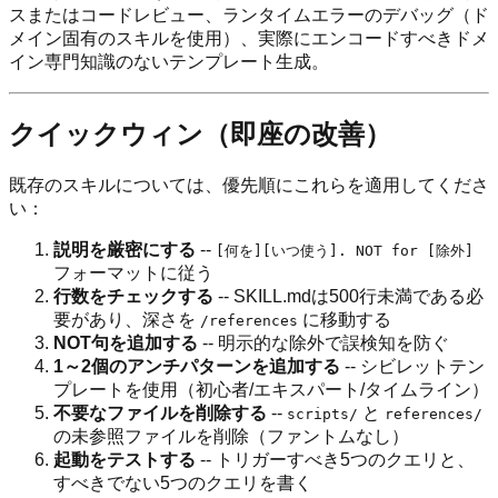
スまたはコードレビュー、ランタイムエラーのデバッグ（ド
メイン固有のスキルを使用）、実際にエンコードすべきドメ
イン専門知識のないテンプレート生成。
クイックウィン（即座の改善）
既存のスキルについては、優先順にこれらを適用してくださ
い：
説明を厳密にする
--
[何を][いつ使う]. NOT for [除外]
フォーマットに従う
行数をチェックする
-- SKILL.mdは500行未満である必
要があり、深さを
に移動する
/references
NOT句を追加する
-- 明示的な除外で誤検知を防ぐ
1～2個のアンチパターンを追加する
-- シビレットテン
プレートを使用（初心者/エキスパート/タイムライン）
不要なファイルを削除する
--
と
scripts/
references/
の未参照ファイルを削除（ファントムなし）
起動をテストする
-- トリガーすべき5つのクエリと、
すべきでない5つのクエリを書く