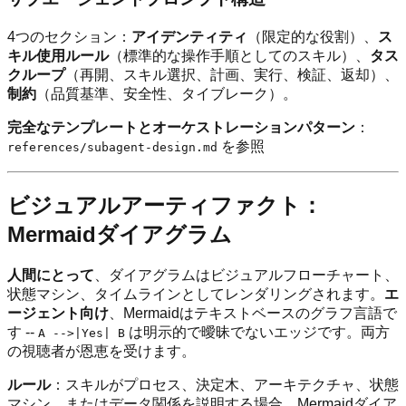
4つのセクション：
アイデンティティ
（限定的な役割）、
ス
キル使用ルール
（標準的な操作手順としてのスキル）、
タス
クループ
（再開、スキル選択、計画、実行、検証、返却）、
制約
（品質基準、安全性、タイブレーク）。
完全なテンプレートとオーケストレーションパターン
：
を参照
references/subagent-design.md
ビジュアルアーティファクト：
Mermaidダイアグラム
人間にとって
、ダイアグラムはビジュアルフローチャート、
状態マシン、タイムラインとしてレンダリングされます。
エ
ージェント向け
、Mermaidはテキストベースのグラフ言語で
す --
は明示的で曖昧でないエッジです。両方
A -->|Yes| B
の視聴者が恩恵を受けます。
ルール
：スキルがプロセス、決定木、アーキテクチャ、状態
マシン、またはデータ関係を説明する場合、Mermaidダイア