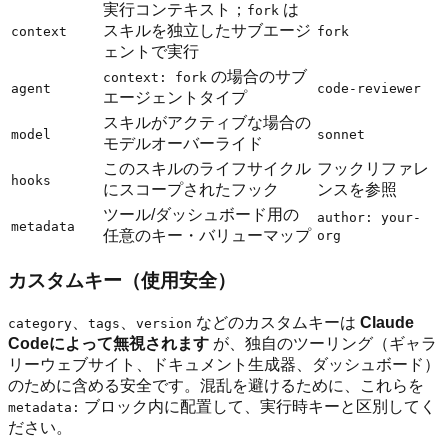
実行コンテキスト；
は
fork
スキルを独立したサブエージ
context
fork
ェントで実行
の場合のサブ
context: fork
agent
code-reviewer
エージェントタイプ
スキルがアクティブな場合の
model
sonnet
モデルオーバーライド
このスキルのライフサイクル
フックリファレ
hooks
にスコープされたフック
ンスを参照
ツール/ダッシュボード用の
author: your-
metadata
任意のキー・バリューマップ
org
カスタムキー（使用安全）
、
、
などのカスタムキーは
Claude
category
tags
version
Codeによって無視されます
が、独自のツーリング（ギャラ
リーウェブサイト、ドキュメント生成器、ダッシュボード）
のために含める安全です。混乱を避けるために、これらを
ブロック内に配置して、実行時キーと区別してく
metadata:
ださい。