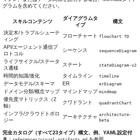
グラムを含めてください。
ダイアグラムタ
スキルコンテンツ
構文
イプ
決定木/トラブルシューテ
フローチャート
flowchart TD
ィング
API/エージェント通信プ
シーケンス
sequenceDiagram
ロトコル
ライフサイクル/ステータ
ステート
stateDiagram-v2
ス遷移
時間的知識/進化
タイムライン
timeline
データモデル/スキーマ
ER
erDiagram
ドメイン分類/概念マップ
マインドマップ
mindmap
優先度マトリックス（2
クワドラント
quadrantChart
軸）
インフラ/クラウドトポロ
architecture-
アーキテクチャ
ジー
beta
完全カタログ（すべて23タイプ）構文、例、YAML設定付
き
：
を参照
references/visual-artifacts.md