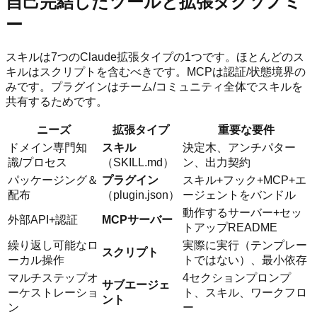
自己完結したツールと拡張タクソノミ
ー
スキルは7つのClaude拡張タイプの1つです。ほとんどのス
キルはスクリプトを含むべきです。MCPは認証/状態境界の
みです。プラグインはチーム/コミュニティ全体でスキルを
共有するためです。
ニーズ
拡張タイプ
重要な要件
ドメイン専門知
スキル
決定木、アンチパター
識/プロセス
（SKILL.md）
ン、出力契約
パッケージング＆
プラグイン
スキル+フック+MCP+エ
配布
（plugin.json）
ージェントをバンドル
動作するサーバー+セッ
外部API+認証
MCPサーバー
トアップREADME
繰り返し可能なロ
実際に実行（テンプレー
スクリプト
ーカル操作
トではない）、最小依存
マルチステップオ
4セクションプロンプ
サブエージェ
ーケストレーショ
ト、スキル、ワークフロ
ント
ン
ー