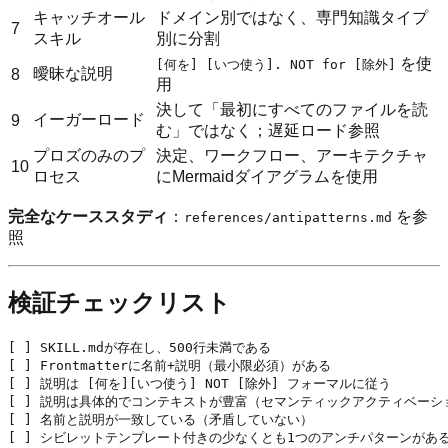
キャッチオール
ドメイン別ではなく、専門知識タイプ
7
スキル
別に分割
を使
[何を] [いつ使う]. NOT for [除外]
曖昧な説明
8
用
決して「最初にすべてのファイルを読
イーガーロード
9
む」ではなく；遅延ロード参照
プロズのみのプ
決定、ワークフロー、アーキテクチャ
10
ロセス
にMermaidダイアグラムを使用
完全なケーススタディ
：
を参
references/antipatterns.md
照
検証チェックリスト
[ ] SKILL.mdが存在し、500行未満である

[ ] Frontmatterに名前+説明（最小限必須）がある

[ ] 説明は [何を][いつ使う] NOT [除外] フォーマルに従う

[ ] 説明は具体的でコンテキストが豊富（セマンティックアクティベーシ
[ ] 名前と説明が一致している（矛盾していない）

[ ] シビレットテンプレート付きの少なくとも1つのアンチパターンがある