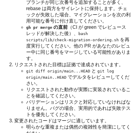
ブランチが同じ次番号を追加することが多く、
rebase は両方をサイレントに保持します。チェ
ックが失敗した場合、マイグレーションを次の利
用可能な番号に付け直してください。
の直前
（CI が green でレビュース
gh pr merge
レッドが解決した後）、
bash
を再
scripts/lib/check-migration-ordering.sh
度実行してください。他の PR があなたのレビュ
ー中に同じ番号をマージしている可能性がありま
す。
リクエストされた目標は証拠で達成されています。
と
git diff origin/main...HEAD
git log
でデルタをレビューしてくだ
origin/main..HEAD
さい。
リクエストされた動作が実際に実装されているこ
とを確認してください。
バリデーションはリスクと対応していなければな
りません。バグの場合、実用的であれば失敗テス
トを優先してください。
変更されたコードはマージに適しています。
明らかな重複または偶然の複雑性を簡潔にしてく