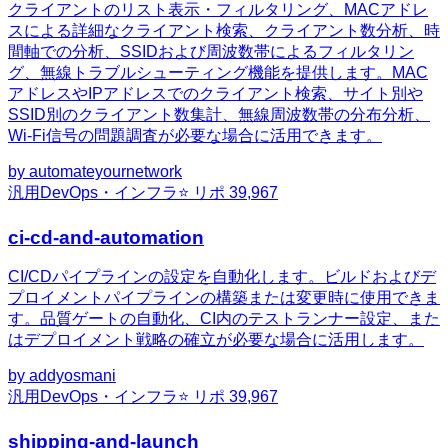
クライアントのリスト表示・フィルタリング、MACアドレ
スによる詳細なクライアント検索、クライアント数分析、時
間軸での分析、SSIDおよび周波数帯によるフィルタリン
グ、無線トラブルシューティング機能を提供します。MAC
アドレスやIPアドレスでのクライアント検索、サイト別や
SSID別のクライアント数集計、無線周波数帯の分布分析、
Wi-Fi信号の問題調査が必要な場合に活用できます。
by
automateyournetwork
汎用
DevOps・インフラ
⭐ リポ
39,967
ci-cd-and-automation
CI/CDパイプラインの設定を自動化します。ビルドおよびデ
プロイメントパイプラインの構築または変更時に使用できま
す。品質ゲートの自動化、CI内のテストランナー設定、また
はデプロイメント戦略の確立が必要な場合に活用します。
by
addyosmani
汎用
DevOps・インフラ
⭐ リポ
39,967
shipping-and-launch