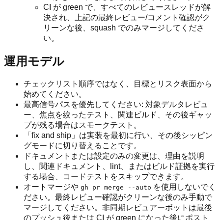
CI が green で、すべてのレビュースレッドが解
決され、上記の最終レビュー/コメント確認がク
リーンな後、squash でのみマージしてくださ
い。
運用モデル
チェックリスト順序ではなく、目標とリスク表面から
始めてください。
最高信号パスを優先してください: 対象デルタレビュ
ー、焦点を絞ったテスト、関連ビルド、その後ギャッ
プが残る場合はスモークテスト。
「fix and ship」は実装を最初に行い、その後シッピン
グモードに切り替えることです。
ドキュメントまたは設定のみの変更は、理由を説明
し、関連ドキュメント、lint、またはビルド証拠を実行
する場合、コードテストをスキップできます。
オートマージや
を使用しないでく
gh pr merge --auto
ださい。最終レビュー確認がクリーンな後のみ手動で
マージしてください。非同期レビュアーボットは最後
のプッシュ後または CI が green になった後にポスト