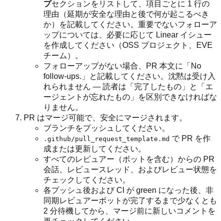
プ
セクションをリストして、項目ごとに 1 行の
理由（延期が安全な理由と後で何が起こるべき
か）を記載してください。重要でないフォローア
ップについては、必要に応じて Linear イシュー
を作成してください（OSS プロジェクト、EVE
チーム）。
フォローアップがない場合、PR 本文に「No
follow-ups.」と記載してください。沈黙は受け入
れられません — 読者は「完了したもの」と「エ
ージェントが忘れたもの」を区別できなければな
りません。
PR はマージ可能で、安全にマージされます。
ブランチをプッシュしてください。
で PR を作
.github/pull_request_template.md
成または更新してください。
すべてのレビュアー（ボットを含む）からの PR
会話、レビュースレッド、およびレビュー状態を
チェックしてください。
各プッシュ後および CI が green になった後、非
同期レビュアーボットが完了するまで少なくとも
2 分待機してから、マージ前に新しいコメントを