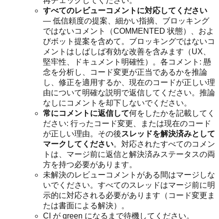
再チェックしてください。
すべてのレビューコメントに対応してください
— 低信頼度の提案、細かい指摘、ブロッキング
ではないコメント（COMMENTED 状態）、およ
びボット提案を含めて。ブロッキングではないコ
メントはしばしば有効な改善を含みます（UX、
堅牢性、ドキュメント明確性）。各コメント: 懸
念を分析し、コード変更が正当であるかを推論
し、修正を適用するか、現在のコードが正しい理
由について明確な説明で返信してください。推論
なしにコメントを却下しないでください。
常にコメントに返信して
何をしたかを記載してく
ださい: 行ったコード変更、または現在のコード
が正しい理由。その後
スレッドを解決済みとして
マークしてください
。対応されたすべてのコメン
トは、マージ前に返信と解決済みステータスの両
方を持つ必要があります。
未解決のレビューコメントがある間はマージしな
いでください。すべてのスレッドはマージ前に明
示的に対応される必要があります（コード変更ま
たは書面による解決）。
CI が green になるまで待機してください。