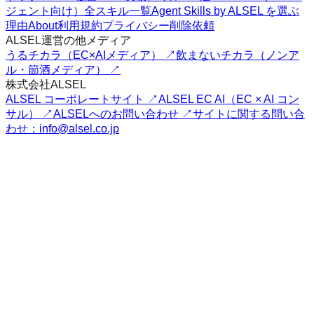
ジェント向け）
全スキル一覧
Agent Skills by ALSEL を選ぶ
理由
About
利用規約
プライバシー
削除依頼
ALSEL運営の他メディア
うるチカラ（EC×AIメディア） ↗
飲まないチカラ（ノンア
ル・節酒メディア） ↗
株式会社ALSEL
ALSEL コーポレートサイト ↗
ALSEL EC AI（EC × AI コン
サル） ↗
ALSELへのお問い合わせ ↗
サイトに関する問い合
わせ：info@alsel.co.jp