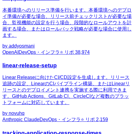
本番環境へのリリース準備を行います。本番環境へのデプロ
イ準備が必要な場合、リリース前チェックリストが必要な場
合、監視機能の設定を行う場合、段階的なロールアウトを計
画する場合、またはロールバック戦略が必要な場合に使用し
ます。
by
addyosmani
OpenAI
DevOps・インフラ
⭐ リポ
38,974
linear-release-setup
Linear Releaseに向けたCI/CD設定を生成します。リリース
追跡の設定、LinearのCIパイプライン構築、またはLinearリ
リースとのデプロイメント連携を実施する際に利用できま
す。GitHub Actions、GitLab CI、CircleCIなど複数のプラッ
トフォームに対応しています。
by
novuhq
Anthropic Claude
DevOps・インフラ
⭐ リポ
2,159
tracking-application-response-times