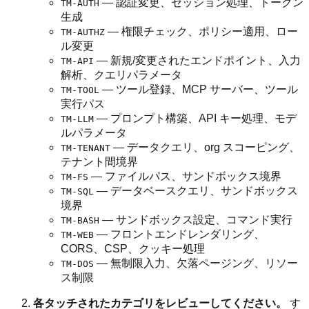
— 認証変更、セッション処理、トークン
TM-AUTH
生成
— 権限チェック、ポリシー適用、ロー
TM-AUTHZ
ル変更
— 新規/変更されたエンドポイント、入力
TM-API
解析、クエリパラメータ
— ツール登録、MCP サーバー、ツール
TM-TOOL
実行パス
— プロンプト構築、API キー処理、モデ
TM-LLM
ルパラメータ
— データクエリ、org スコーピング、
TM-TENANT
テナント間境界
— ファイルパス、サンドボックス境界
TM-FS
— データベースクエリ、サンドボックス
TM-SQL
境界
— サンドボックス設定、コマンド実行
TM-BASH
— フロントエンドレンダリング、
TM-WEB
CORS、CSP、クッキー処理
— 無制限入力、欠落ページング、リソー
TM-DOS
ス制限
各タッチされたカテゴリをレビューしてください。
す