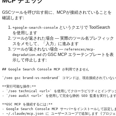
MCP チェック
GSCツールを呼び出す前に、MCPが接続されていることを
確認します:
というクエリで ToolSearch
+google-search-console
を使用します
ツールが返された場合 — 実際のツール名プレフィック
スをメモして、「入力」に進みます
ツールが返されない場合 —
references/mcp-
の GSC MCP エラーテンプレートを表
degradation.md
示して停止します:
## Google Search Console MCP が利用できません

`/seo gsc brand-vs-nonbrand` コマンドは、現在接続されていない
**実行可能な操作:**

- `/seo technical <url>` を使用してクローラビリティとイン
- `/seo audit <url>` を使用して完全な静的 SEO 監査を実行します
**GSC MCP を接続するには:**

- Google Search Console MCP サーバーをインストールして設定し
- ~/.claude/mcp.json に ユーザースコープで追加します (プロ