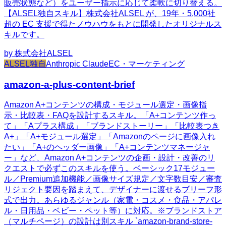
販売状態など）をユーザー指示に応じて柔軟に切り替える。
【ALSEL独自スキル】株式会社ALSEL が、19年・5,000社
超の EC 支援で得たノウハウをもとに開発したオリジナルス
キルです。
by
株式会社ALSEL
ALSEL独自
Anthropic Claude
EC・マーケティング
amazon-a-plus-content-brief
Amazon A+コンテンツの構成・モジュール選定・画像指
示・比較表・FAQを設計するスキル。「A+コンテンツ作っ
て」「Aプラス構成」「ブランドストーリー」「比較表つき
A+」「A+モジュール選定」「Amazonのページに画像入れ
たい」「A+のヘッダー画像」「A+コンテンツマネージャ
ー」など、Amazon A+コンテンツの企画・設計・改善のリ
クエストで必ずこのスキルを使う。ベーシック17モジュー
ル／Premium追加機能／画像サイズ規定／文字数目安／審査
リジェクト要因を踏まえて、デザイナーに渡せるブリーフ形
式で出力。あらゆるジャンル（家電・コスメ・食品・アパレ
ル・日用品・ベビー・ペット等）に対応。※ブランドストア
（マルチページ）の設計は別スキル `amazon-brand-store-