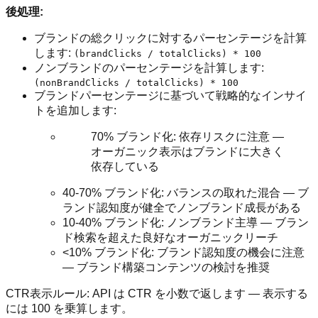
後処理:
ブランドの総クリックに対するパーセンテージを計算
します:
(brandClicks / totalClicks) * 100
ノンブランドのパーセンテージを計算します:
(nonBrandClicks / totalClicks) * 100
ブランドパーセンテージに基づいて戦略的なインサイ
トを追加します:
70% ブランド化: 依存リスクに注意 —
オーガニック表示はブランドに大きく
依存している
40-70% ブランド化: バランスの取れた混合 — ブ
ランド認知度が健全でノンブランド成長がある
10-40% ブランド化: ノンブランド主導 — ブラン
ド検索を超えた良好なオーガニックリーチ
<10% ブランド化: ブランド認知度の機会に注意
— ブランド構築コンテンツの検討を推奨
CTR表示ルール: API は CTR を小数で返します — 表示する
には 100 を乗算します。