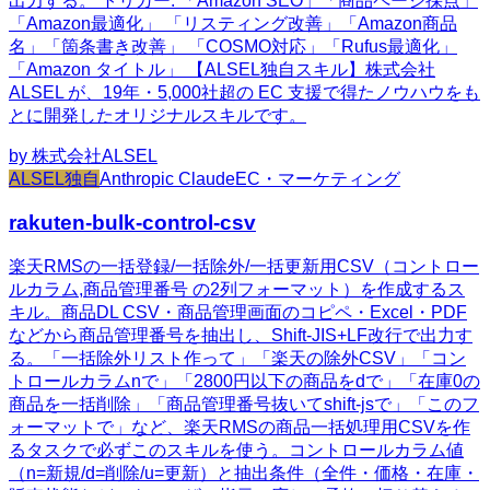
出力する。 トリガー: 「Amazon SEO」「商品ページ採点」
「Amazon最適化」 「リスティング改善」「Amazon商品
名」「箇条書き改善」 「COSMO対応」「Rufus最適化」
「Amazon タイトル」 【ALSEL独自スキル】株式会社
ALSEL が、19年・5,000社超の EC 支援で得たノウハウをも
とに開発したオリジナルスキルです。
by
株式会社ALSEL
ALSEL独自
Anthropic Claude
EC・マーケティング
rakuten-bulk-control-csv
楽天RMSの一括登録/一括除外/一括更新用CSV（コントロー
ルカラム,商品管理番号 の2列フォーマット）を作成するス
キル。商品DL CSV・商品管理画面のコピペ・Excel・PDF
などから商品管理番号を抽出し、Shift-JIS+LF改行で出力す
る。「一括除外リスト作って」「楽天の除外CSV」「コン
トロールカラムnで」「2800円以下の商品をdで」「在庫0の
商品を一括削除」「商品管理番号抜いてshift-jsで」「このフ
ォーマットで」など、楽天RMSの商品一括処理用CSVを作
るタスクで必ずこのスキルを使う。コントロールカラム値
（n=新規/d=削除/u=更新）と抽出条件（全件・価格・在庫・