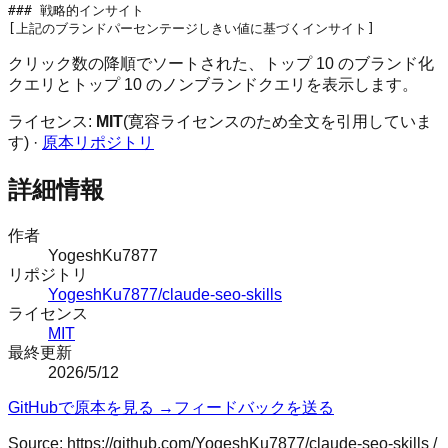
### 戦略的インサイト

クリック数の降順でソートされた、トップ 10 のブランド化
クエリとトップ 10 のノンブランドクエリを表示します。
ライセンス:
MIT
(寛容ライセンスのため全文を引用していま
す) ·
原本リポジトリ
詳細情報
作者
YogeshKu7877
リポジトリ
YogeshKu7877/claude-seo-skills
ライセンス
MIT
最終更新
2026/5/12
GitHubで原本を見る →
フィードバックを送る
Source:
https://github.com/YogeshKu7877/claude-seo-skills
/