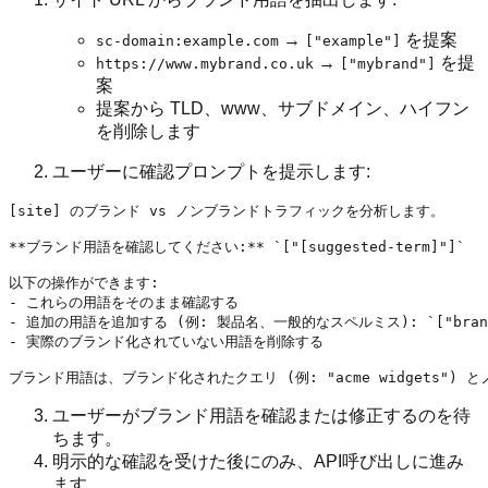
→
を提案
sc-domain:example.com
["example"]
→
を提
https://www.mybrand.co.uk
["mybrand"]
案
提案から TLD、www、サブドメイン、ハイフン
を削除します
ユーザーに確認プロンプトを提示します:
[site] のブランド vs ノンブランドトラフィックを分析します。

**ブランド用語を確認してください:** `["[suggested-term]"]`

以下の操作ができます:

- これらの用語をそのまま確認する

- 追加の用語を追加する (例: 製品名、一般的なスペルミス): `["brand", "b
- 実際のブランド化されていない用語を削除する

ユーザーがブランド用語を確認または修正するのを待
ちます。
明示的な確認を受けた後にのみ、API呼び出しに進み
ます。