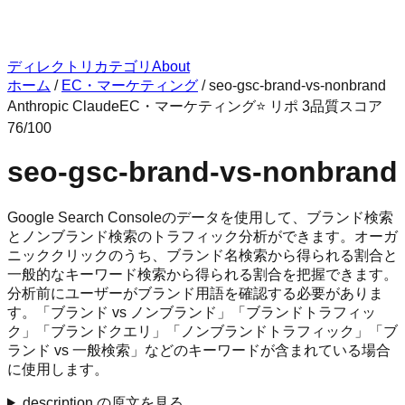
ディレクトリ
カテゴリ
About
ホーム
/
EC・マーケティング
/
seo-gsc-brand-vs-nonbrand
Anthropic Claude
EC・マーケティング
⭐ リポ
3
品質スコア
76
/100
seo-gsc-brand-vs-nonbrand
Google Search Consoleのデータを使用して、ブランド検索
とノンブランド検索のトラフィック分析ができます。オーガ
ニッククリックのうち、ブランド名検索から得られる割合と
一般的なキーワード検索から得られる割合を把握できます。
分析前にユーザーがブランド用語を確認する必要がありま
す。「ブランド vs ノンブランド」「ブランドトラフィッ
ク」「ブランドクエリ」「ノンブランドトラフィック」「ブ
ランド vs 一般検索」などのキーワードが含まれている場合
に使用します。
description の原文を見る