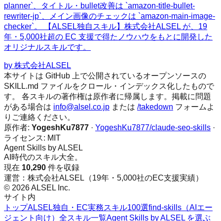
planner`、タイトル・bullet改善は `amazon-title-bullet-
rewriter-jp`、メイン画像のチェックは `amazon-main-image-
checker`。 【ALSEL独自スキル】株式会社ALSEL が、19
年・5,000社超の EC 支援で得たノウハウをもとに開発した
オリジナルスキルです。
by
株式会社ALSEL
本サイトは GitHub 上で公開されているオープンソースの
SKILL.md ファイルをクロール・インデックス化したもので
す。 各スキルの著作権は原作者に帰属します。掲載に問題
がある場合は
info@alsel.co.jp
または
/takedown
フォームよ
りご連絡ください。
原作者:
YogeshKu7877
·
YogeshKu7877/claude-seo-skills
·
ライセンス:
MIT
Agent Skills by ALSEL
AI時代のスキル大全。
現在
10,290
件を収録
運営：株式会社ALSEL（19年・5,000社のEC支援実績）
© 2026 ALSEL Inc.
サイト内
トップ
ALSEL独自・EC実務スキル100選
find-skills（AIエー
ジェント向け）
全スキル一覧
Agent Skills by ALSEL を選ぶ