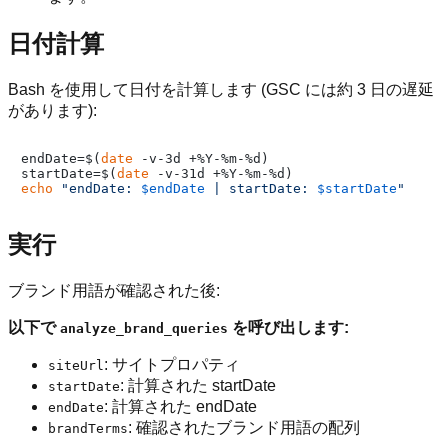
日付計算
Bash を使用して日付を計算します (GSC には約 3 日の遅延
があります):
endDate=$(
date
 -v-3d +%Y-%m-%d)

startDate=$(
date
echo
"endDate: 
$endDate
 | startDate: 
$startDate
"
実行
ブランド用語が確認された後:
以下で
を呼び出します:
analyze_brand_queries
: サイトプロパティ
siteUrl
: 計算された startDate
startDate
: 計算された endDate
endDate
: 確認されたブランド用語の配列
brandTerms