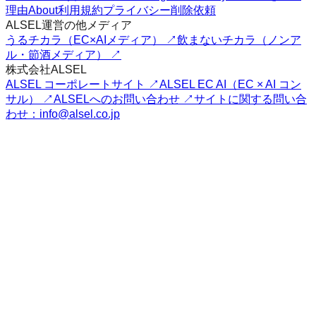
理由
About
利用規約
プライバシー
削除依頼
ALSEL運営の他メディア
うるチカラ（EC×AIメディア） ↗
飲まないチカラ（ノンア
ル・節酒メディア） ↗
株式会社ALSEL
ALSEL コーポレートサイト ↗
ALSEL EC AI（EC × AI コン
サル） ↗
ALSELへのお問い合わせ ↗
サイトに関する問い合
わせ：info@alsel.co.jp