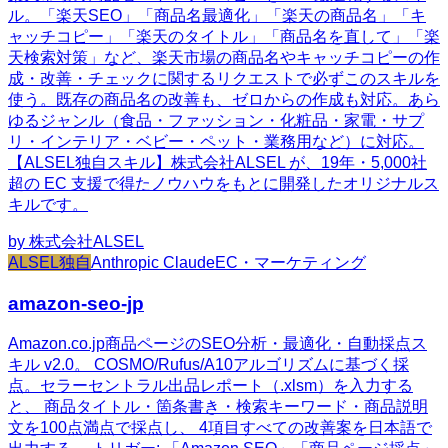
ル。「楽天SEO」「商品名最適化」「楽天の商品名」「キ
ャッチコピー」「楽天のタイトル」「商品名を直して」「楽
天検索対策」など、楽天市場の商品名やキャッチコピーの作
成・改善・チェックに関するリクエストで必ずこのスキルを
使う。既存の商品名の改善も、ゼロからの作成も対応。あら
ゆるジャンル（食品・ファッション・化粧品・家電・サプ
リ・インテリア・ベビー・ペット・業務用など）に対応。
【ALSEL独自スキル】株式会社ALSEL が、19年・5,000社
超の EC 支援で得たノウハウをもとに開発したオリジナルス
キルです。
by
株式会社ALSEL
ALSEL独自
Anthropic Claude
EC・マーケティング
amazon-seo-jp
Amazon.co.jp商品ページのSEO分析・最適化・自動採点ス
キル v2.0。 COSMO/Rufus/A10アルゴリズムに基づく採
点。セラーセントラル出品レポート（.xlsm）を入力する
と、 商品タイトル・箇条書き・検索キーワード・商品説明
文を100点満点で採点し、 4項目すべての改善案を日本語で