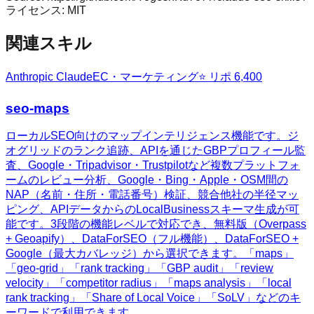
ライセンス:
MIT
関連スキル
Anthropic Claude
EC・マーケティング
⭐ リポ
6,400
seo-maps
ローカルSEO向けのマップインテリジェンス機能です。ジ
オグリッドのランク追跡、APIを通じたGBPプロフィール監
査、Google・Tripadvisor・Trustpilotなど複数プラットフォ
ームのレビュー分析、Google・Bing・Apple・OSM間の
NAP（名前・住所・電話番号）検証、競合他社の半径マッ
ピング、APIデータからのLocalBusinessスキーマ生成が可
能です。3段階の機能レベルで対応でき、無料版（Overpass
+ Geoapify）、DataForSEO（フル機能）、DataForSEO +
Google（最大カバレッジ）から選択できます。「maps」
「geo-grid」「rank tracking」「GBP audit」「review
velocity」「competitor radius」「maps analysis」「local
rank tracking」「Share of Local Voice」「SoLV」などのキ
ーワードで利用できます。