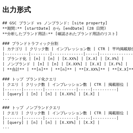
出力形式
## GSC ブランド vs ノンブランド: [site property]

**期間:** [startDate] から [endDate] (28 日間)

**分析したブランド用語:** [確認されたブランド用語のリスト]

### ブランドトラフィック分割

| カテゴリ | クリック数 | インプレッション数 | CTR | 平均掲載順
|----------|--------|-------------|-----|--------------
| ブランド化 | [n] | [n] | [X.XX%] | [X.X] | [X.X%] |

| ノンブランド | [n] | [n] | [X.XX%] | [X.X] | [X.F%] |

| **合計** | **[n]** | **[n]** | **[X.XX%]** | **[X.X]**
### トップ ブランド化クエリ

| クエリ | クリック数 | インプレッション数 | CTR | 掲載順位 |

|-------|--------|-------------|-----|----------|

| [query] | [n] | [n] | [X.XX%] | [X.X] |

...

### トップ ノンブランドクエリ

| クエリ | クリック数 | インプレッション数 | CTR | 掲載順位 |

|-------|--------|-------------|-----|----------|

| [query] | [n] | [n] | [X.XX%] | [X.X] |

...
