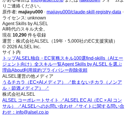
りご連絡ください。
原作者:
majiayu000
·
majiayu000/claude-skill-registry-data
·
ライセンス:
unknown
Agent Skills by ALSEL
AI時代のスキル大全。
現在
10,290
件を収録
運営：株式会社ALSEL（19年・5,000社のEC支援実績）
© 2026 ALSEL Inc.
サイト内
トップ
ALSEL独自・EC実務スキル100選
find-skills（AIエー
ジェント向け）
全スキル一覧
Agent Skills by ALSEL を選ぶ
理由
About
利用規約
プライバシー
削除依頼
ALSEL運営の他メディア
うるチカラ（EC×AIメディア） ↗
飲まないチカラ（ノンア
ル・節酒メディア） ↗
株式会社ALSEL
ALSEL コーポレートサイト ↗
ALSEL EC AI（EC × AI コン
サル） ↗
ALSELへのお問い合わせ ↗
サイトに関する問い合
わせ：info@alsel.co.jp