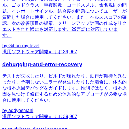
ル、ゴッドクラス、重複関数、コードスメル、命名規則の問
題、インポートサイクル、結合度の問題についてユーザーが
質問した場合に使用してください。また、ヘルススコアの確
認、次の改善項目の提案、クリーンアップ計画の作成をリク
エストされた際にも対応します。29言語に対応していま
す。
by
Git-on-my-level
汎用
ソフトウェア開発
⭐ リポ
39,967
debugging-and-error-recovery
テストが失敗したり、ビルドが壊れたり、動作が期待と異な
ったり、予期しないエラーが発生したりした場合に、体系的
な根本原因デバッグをガイドします。推測ではなく、根本原
因を見つけて修正するための体系的なアプローチが必要な場
合に使用してください。
by
addyosmani
汎用
ソフトウェア開発
⭐ リポ
39,967