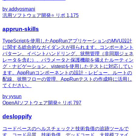
by
addyosmani
汎用
ソフトウェア開発
⭐ リポ
1,175
apprun-skills
TypeScriptを使用したAppRunアプリケーションのMVU設計
に関する総合的なガイダンスが得られます。コンポーネント
パターン、イベントハンドリング、状態管理（非同期ジェネ
レータを含む）、パラメータと保護機能を備えたルーティン
グ・ナビゲーション、vistestを使用したテストに対応してい
ます。AppRunコンポーネントの設計・レビュー、ルートの
配線、状態フローの管理、AppRunテストの作成時に活用し
てください。
by
yysun
OpenAI
ソフトウェア開発
⭐ リポ
797
desloppify
コードベースのヘルスチェックと技術負債の追跡ツールで
す。コード品質、技術負債、デッドコード、大規模ファイ