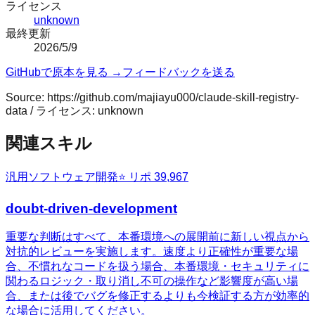
ライセンス
unknown
最終更新
2026/5/9
GitHubで原本を見る →
フィードバックを送る
Source:
https://github.com/majiayu000/claude-skill-registry-
data
/ ライセンス:
unknown
関連スキル
汎用
ソフトウェア開発
⭐ リポ
39,967
doubt-driven-development
重要な判断はすべて、本番環境への展開前に新しい視点から
対抗的レビューを実施します。速度より正確性が重要な場
合、不慣れなコードを扱う場合、本番環境・セキュリティに
関わるロジック・取り消し不可の操作など影響度が高い場
合、または後でバグを修正するよりも今検証する方が効率的
な場合に活用してください。