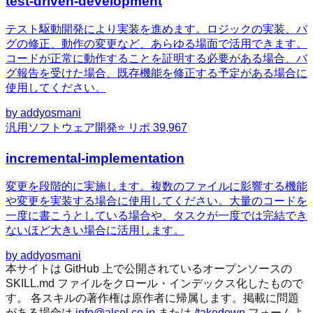
test-driven-development
テスト駆動開発により実装を進めます。ロジックの実装、バ
グの修正、動作の変更など、あらゆる場面で活用できます。
コードが正常に動作することを証明する必要がある場合、バ
グ報告を受けた場合、既存機能を修正する予定がある場合に
使用してください。
by
addyosmani
汎用
ソフトウェア開発
⭐ リポ
39,967
incremental-implementation
変更を段階的に実施します。複数のファイルに影響する機能
や変更を実装する場合に使用してください。大量のコードを
一度に書こうとしている場合や、タスクが一度では完結でき
ないほど大きい場合に活用します。
by
addyosmani
本サイトは GitHub 上で公開されているオープンソースの
SKILL.md ファイルをクロール・インデックス化したもので
す。 各スキルの著作権は原作者に帰属します。掲載に問題
がある場合は
info@alsel.co.jp
または
/takedown
フォームよ