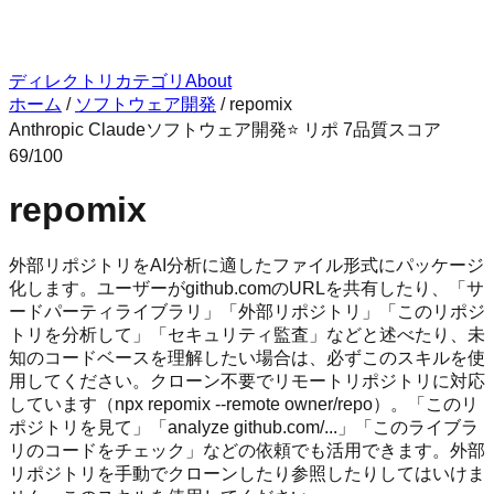
ディレクトリ
カテゴリ
About
ホーム
/
ソフトウェア開発
/
repomix
Anthropic Claude
ソフトウェア開発
⭐ リポ
7
品質スコア
69
/100
repomix
外部リポジトリをAI分析に適したファイル形式にパッケージ
化します。ユーザーがgithub.comのURLを共有したり、「サ
ードパーティライブラリ」「外部リポジトリ」「このリポジ
トリを分析して」「セキュリティ監査」などと述べたり、未
知のコードベースを理解したい場合は、必ずこのスキルを使
用してください。クローン不要でリモートリポジトリに対応
しています（npx repomix --remote owner/repo）。「このリ
ポジトリを見て」「analyze github.com/...」「このライブラ
リのコードをチェック」などの依頼でも活用できます。外部
リポジトリを手動でクローンしたり参照したりしてはいけま