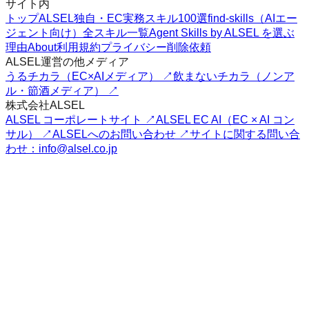
サイト内
トップ
ALSEL独自・EC実務スキル100選
find-skills（AIエー
ジェント向け）
全スキル一覧
Agent Skills by ALSEL を選ぶ
理由
About
利用規約
プライバシー
削除依頼
ALSEL運営の他メディア
うるチカラ（EC×AIメディア） ↗
飲まないチカラ（ノンア
ル・節酒メディア） ↗
株式会社ALSEL
ALSEL コーポレートサイト ↗
ALSEL EC AI（EC × AI コン
サル） ↗
ALSELへのお問い合わせ ↗
サイトに関する問い合
わせ：info@alsel.co.jp