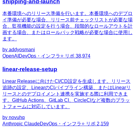
shipping-and-launch
本番環境へのリリース準備を行います。本番環境へのデプロ
イ準備が必要な場合、リリース前チェックリストが必要な場
合、監視機能の設定を行う場合、段階的なロールアウトを計
画する場合、またはロールバック戦略が必要な場合に使用し
ます。
by
addyosmani
OpenAI
DevOps・インフラ
⭐ リポ
38,974
linear-release-setup
Linear Releaseに向けたCI/CD設定を生成します。リリース
追跡の設定、LinearのCIパイプライン構築、またはLinearリ
リースとのデプロイメント連携を実施する際に利用できま
す。GitHub Actions、GitLab CI、CircleCIなど複数のプラッ
トフォームに対応しています。
by
novuhq
Anthropic Claude
DevOps・インフラ
⭐ リポ
2,159