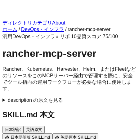
ディレクトリ
カテゴリ
About
ホーム
/
DevOps・インフラ
/
rancher-mcp-server
汎用
DevOps・インフラ
⭐ リポ
10
品質スコア
75
/100
rancher-mcp-server
Rancher、Kubernetes、Harvester、Helm、またはFleetなど
のリソースをこのMCPサーバー経由で管理する際に、安全
でツール指向の運用ワークフローが必要な場合に使用しま
す。
description の原文を見る
SKILL.md 本文
日本語訳
英語原文
📥 日本語訳版 SKILL.md
📥 英語原本 SKILL.md