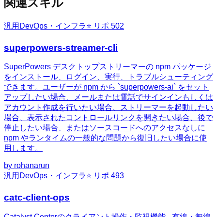
関連スキル
汎用
DevOps・インフラ
⭐ リポ
502
superpowers-streamer-cli
SuperPowers デスクトップストリーマーの npm パッケージ
をインストール、ログイン、実行、トラブルシューティング
できます。ユーザーが npm から `superpowers-ai` をセット
アップしたい場合、メールまたは電話でサインインもしくは
アカウント作成を行いたい場合、ストリーマーを起動したい
場合、表示されたコントロールリンクを開きたい場合、後で
停止したい場合、またはソースコードへのアクセスなしに
npm やランタイムの一般的な問題から復旧したい場合に使
用します。
by
rohanarun
汎用
DevOps・インフラ
⭐ リポ
493
catc-client-ops
Catalyst Centerのクライアント操作・監視機能 - 有線・無線