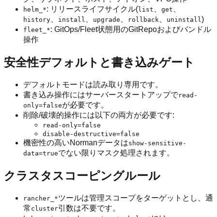
: リリースライフサイクル(
、
、
helm_*
list
get
、
、
、
、
)
history
install
upgrade
rollback
uninstall
: GitOps/Fleet状態用のGitRepoおよびバンドル
fleet_*
操作
安全性デフォルトと書き込みゲート
デフォルトモードは読み取り専用です。
書き込み操作にはサーバースタートアップで
read-
が必要です。
only=false
削除/破壊的操作には以下の両方が必要です:
read-only=false
disable-destructive=false
機密性の高いNormanデータは
show-sensitive-
でない限りマスク処理されます。
data=true
クラスタスコーピングルール
ツールは管理スコープをターゲットとし、通
rancher_*
常
引数は不要です。
cluster