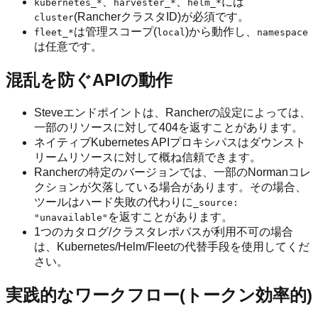
、
、
には
kubernetes_*
harvester_*
helm_*
(RancherクラスタID)が必須です。
cluster
は管理スコープ(
)から動作し、
fleet_*
local
namespace
は任意です。
混乱を防ぐAPIの動作
Steveエンドポイントは、Rancherの設定によっては、
一部のリソースに対して404を返すことがあります。
ネイティブKubernetes APIプロキシパスはダウンスト
リームリソースに対して概ね信頼できます。
Rancherの特定のバージョンでは、一部のNormanコレ
クションが欠落している場合があります。その場合、
ツールはハード失敗の代わりに
_source:
を返すことがあります。
"unavailable"
1つのカタログ/クラスタレポパスが利用不可の場合
は、Kubernetes/Helm/Fleetの代替手段を使用してくだ
さい。
実践的なワークフロー(トークン効率的)