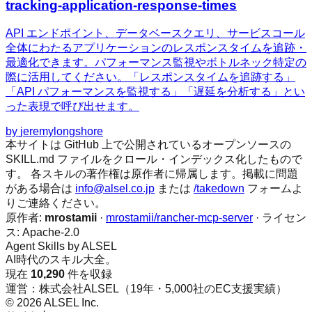
tracking-application-response-times
API エンドポイント、データベースクエリ、サービスコール
全体にわたるアプリケーションのレスポンスタイムを追跡・
最適化できます。パフォーマンス監視やボトルネック特定の
際に活用してください。「レスポンスタイムを追跡する」
「API パフォーマンスを監視する」「遅延を分析する」とい
った表現で呼び出せます。
by
jeremylongshore
本サイトは GitHub 上で公開されているオープンソースの
SKILL.md ファイルをクロール・インデックス化したもので
す。 各スキルの著作権は原作者に帰属します。掲載に問題
がある場合は
info@alsel.co.jp
または
/takedown
フォームよ
りご連絡ください。
原作者:
mrostamii
·
mrostamii/rancher-mcp-server
· ライセン
ス:
Apache-2.0
Agent Skills by ALSEL
AI時代のスキル大全。
現在
10,290
件を収録
運営：株式会社ALSEL（19年・5,000社のEC支援実績）
© 2026 ALSEL Inc.