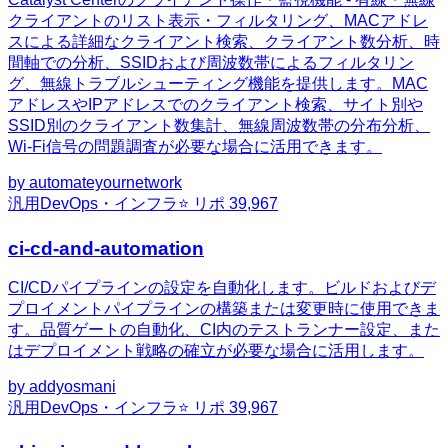
クライアントのリスト表示・フィルタリング、MACアドレ
スによる詳細なクライアント検索、クライアント数分析、時
間軸での分析、SSIDおよび周波数帯によるフィルタリン
グ、無線トラブルシューティング機能を提供します。MAC
アドレスやIPアドレスでのクライアント検索、サイト別や
SSID別のクライアント数集計、無線周波数帯の分布分析、
Wi-Fi信号の問題調査が必要な場合に活用できます。
by
automateyournetwork
汎用
DevOps・インフラ
⭐ リポ
39,967
ci-cd-and-automation
CI/CDパイプラインの設定を自動化します。ビルドおよびデ
プロイメントパイプラインの構築または変更時に使用できま
す。品質ゲートの自動化、CI内のテストランナー設定、また
はデプロイメント戦略の確立が必要な場合に活用します。
by
addyosmani
汎用
DevOps・インフラ
⭐ リポ
39,967