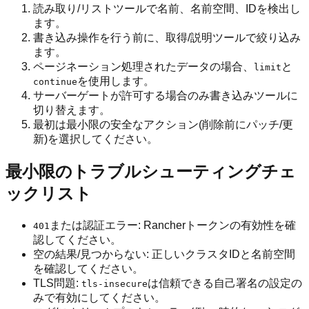
読み取り/リストツールで名前、名前空間、IDを検出し
ます。
書き込み操作を行う前に、取得/説明ツールで絞り込み
ます。
ページネーション処理されたデータの場合、
と
limit
を使用します。
continue
サーバーゲートが許可する場合のみ書き込みツールに
切り替えます。
最初は最小限の安全なアクション(削除前にパッチ/更
新)を選択してください。
最小限のトラブルシューティングチェ
ックリスト
または認証エラー: Rancherトークンの有効性を確
401
認してください。
空の結果/見つからない: 正しいクラスタIDと名前空間
を確認してください。
TLS問題:
は信頼できる自己署名の設定の
tls-insecure
みで有効にしてください。