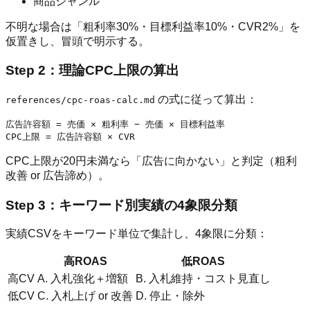
商品ジャンル
不明な場合は「粗利率30%・目標利益率10%・CVR2%」を
仮置きし、冒頭で明示する。
Step 2：理論CPC上限の算出
の式に従って算出：
references/cpc-roas-calc.md
広告許容額 = 売価 × 粗利率 − 売価 × 目標利益率

CPC上限が20円未満なら「広告に向かない」と判定（粗利
改善 or 広告諦め）。
Step 3：キーワード別実績の4象限分類
実績CSVをキーワード単位で集計し、4象限に分類：
高ROAS
低ROAS
高CV
A. 入札強化＋増額
B. 入札維持・コスト見直し
低CV
C. 入札上げ or 改善
D. 停止・除外