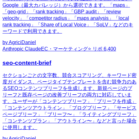
Google（最大カバレッジ）から選択できます。「maps」
「geo-grid」「rank tracking」「GBP audit」「review
velocity」「competitor radius」「maps analysis」「local
rank tracking」「Share of Local Voice」「SoLV」などのキ
ーワードで利用できます。
by
AgriciDaniel
Anthropic Claude
EC・マーケティング
⭐ リポ
6,400
seo-content-brief
セクションごとの文字数、競合スコアリング、キーワード密
度ガイダンス、ページタイプテンプレートを含む競争力のあ
るSEOコンテンツブリーフを生成します。新規ページのブ
リーフと既存ページの改善ブリーフの両方に対応していま
す。ユーザーが「コンテンツブリーフ」「ブリーフを作成」
「コンテンツアウトライン」「ブログブリーフ」「サービス
ページブリーフ」「ブリーフ〜」「ライティングブリーフ」
「コンテンツプラン」「アウトライン〜」などと言った場合
に使用します。
by
AgriciDaniel