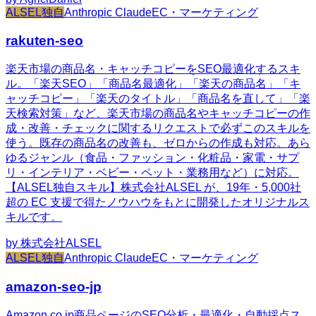
ALSEL独自
Anthropic Claude
EC・マーケティング
rakuten-seo
楽天市場の商品名・キャッチコピーをSEO最適化するスキ
ル。「楽天SEO」「商品名最適化」「楽天の商品名」「キ
ャッチコピー」「楽天のタイトル」「商品名を直して」「楽
天検索対策」など、楽天市場の商品名やキャッチコピーの作
成・改善・チェックに関するリクエストで必ずこのスキルを
使う。既存の商品名の改善も、ゼロからの作成も対応。あら
ゆるジャンル（食品・ファッション・化粧品・家電・サプ
リ・インテリア・ベビー・ペット・業務用など）に対応。
【ALSEL独自スキル】株式会社ALSEL が、19年・5,000社
超の EC 支援で得たノウハウをもとに開発したオリジナルス
キルです。
by
株式会社ALSEL
ALSEL独自
Anthropic Claude
EC・マーケティング
amazon-seo-jp
Amazon.co.jp商品ページのSEO分析・最適化・自動採点ス