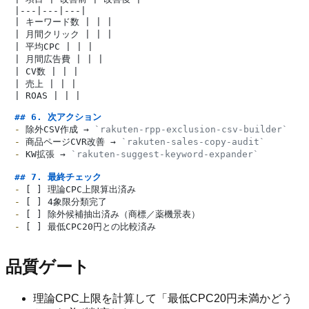
|---|---|---|

| キーワード数 | | |

| 月間クリック | | |

| 平均CPC | | |

| 月間広告費 | | |

| CV数 | | |

| 売上 | | |

| ROAS | | |

## 6. 次アクション
-
 除外CSV作成 → 
`rakuten-rpp-exclusion-csv-builder`
-
 商品ページCVR改善 → 
`rakuten-sales-copy-audit`
-
 KW拡張 → 
`rakuten-suggest-keyword-expander`
## 7. 最終チェック
-
-
-
-
品質ゲート
理論CPC上限を計算して「最低CPC20円未満かどう