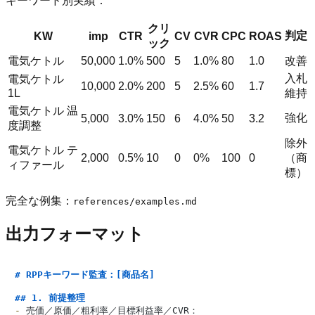
キーワード別実績：
クリ
判定
KW
imp
CTR
CV
CVR
CPC
ROAS
ック
電気ケトル
50,000
1.0%
500
5
1.0%
80
1.0
改善
入札
電気ケトル
10,000
2.0%
200
5
2.5%
60
1.7
1L
維持
電気ケトル 温
強化
5,000
3.0%
150
6
4.0%
50
3.2
度調整
除外
電気ケトル テ
2,000
0.5%
10
0
0%
100
0
（商
ィファール
標）
完全な例集：
references/examples.md
出力フォーマット
# RPPキーワード監査：[商品名]
## 1. 前提整理
-
 売価／原価／粗利率／目標利益率／CVR：
