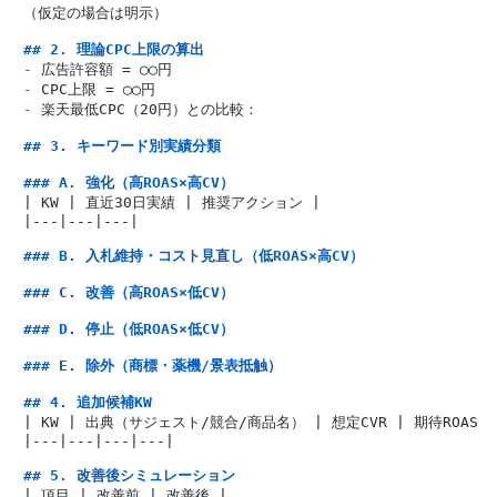
（仮定の場合は明示）

## 2. 理論CPC上限の算出
-
-
-
 楽天最低CPC（20円）との比較：

## 3. キーワード別実績分類
### A. 強化（高ROAS×高CV）
| KW | 直近30日実績 | 推奨アクション |

|---|---|---|

### B. 入札維持・コスト見直し（低ROAS×高CV）
### C. 改善（高ROAS×低CV）
### D. 停止（低ROAS×低CV）
### E. 除外（商標・薬機/景表抵触）
## 4. 追加候補KW
| KW | 出典（サジェスト/競合/商品名） | 想定CVR | 期待ROAS |

|---|---|---|---|

## 5. 改善後シミュレーション
| 項目 | 改善前 | 改善後 |
