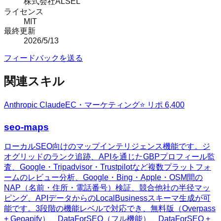
株式会社ALSEL
ライセンス
MIT
最終更新
2026/5/13
フィードバックを送る
関連スキル
Anthropic Claude
EC・マーケティング
⭐ リポ
6,400
seo-maps
ローカルSEO向けのマップインテリジェンス機能です。ジ
オグリッドのランク追跡、APIを通じたGBPプロフィール監
査、Google・Tripadvisor・Trustpilotなど複数プラットフォ
ームのレビュー分析、Google・Bing・Apple・OSM間の
NAP（名前・住所・電話番号）検証、競合他社の半径マッ
ピング、APIデータからのLocalBusinessスキーマ生成が可
能です。3段階の機能レベルで対応でき、無料版（Overpass
+ Geoapify）、DataForSEO（フル機能）、DataForSEO +