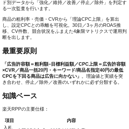
ド別データから「強化／維持／改善／停止／除外」を判定す
る一次監査を行います。
商品の粗利率・売価・CVRから「理論CPC上限」を算出
し、設定CPCとの乖離を可視化。30日／3ヶ月のROAS推
移、CV件数、競合状況をふまえた4象限マトリクスで運用判
断を出します。
最重要原則
「広告許容額＝粗利額−目標利益額／CPC上限＝広告許容額
×CVR／商品一括20円・キーワード/商品名指定40円の最低
CPCを下回る商品は広告に向かない」
。理論値と実績を突
き合わせ、停止／除外／改善のいずれかに必ず分類する。
知識ベース
楽天RPPの主要仕様：
項目
内容
入札