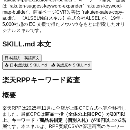
は `rakuten-suggest-keyword-expander` `rakuten-keyword-
map-builder`、商品ページCVR改善は `rakuten-sales-copy-
audit`。 【ALSEL独自スキル】株式会社ALSEL が、19年・
5,000社超の EC 支援で得たノウハウをもとに開発したオリ
ジナルスキルです。
SKILL.md 本文
日本語訳
英語原文
📥 日本語訳版 SKILL.md
📥 英語原本 SKILL.md
楽天RPPキーワード監査
概要
楽天RPPは2025年11月に全店が上限CPC方式へ完全移行し
ました。最低CPCは
商品一括（全体の上限CPC）が20円以
上、キーワード・商品名指定（個別入札）が40円以上
の2階
層です。本スキルは、RPP実績CSVや管理画面のキーワー