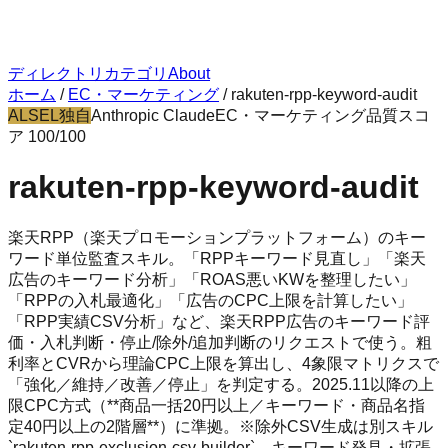
ディレクトリ
カテゴリ
About
ホーム
/
EC・マーケティング
/
rakuten-rpp-keyword-audit
ALSEL独自
Anthropic Claude
EC・マーケティング
品質スコ
ア
100
/100
rakuten-rpp-keyword-audit
楽天RPP（楽天プロモーションプラットフォーム）のキー
ワード単位監査スキル。「RPPキーワード見直し」「楽天
広告のキーワード分析」「ROAS悪いKWを整理したい」
「RPPの入札最適化」「広告のCPC上限を計算したい」
「RPP実績CSV分析」など、楽天RPP広告のキーワード評
価・入札判断・停止/除外/追加判断のリクエストで使う。粗
利率とCVRから理論CPC上限を算出し、4象限マトリクスで
「強化／維持／改善／停止」を判定する。2025.11以降の上
限CPC方式（**商品一括20円以上／キーワード・商品名指
定40円以上の2階層**）に準拠。※除外CSV生成は別スキル
`rakuten-rpp-exclusion-csv-builder`、キーワード発見・拡張