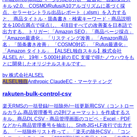
キル v2.0。 COSMO/Rufus/A10アルゴリズムに基づく採
点。セラーセントラル出品レポート（.xlsm）を入力する
と、 商品タイトル・箇条書き・検索キーワード・商品説明
文を100点満点で採点し、 4項目すべての改善案を日本語で
出力する。 トリガー: 「Amazon SEO」「商品ページ採点」
「Amazon最適化」 「リスティング改善」「Amazon商品
名」「箇条書き改善」 「COSMO対応」「Rufus最適化」
「Amazon タイトル」 【ALSEL独自スキル】株式会社
ALSEL が、19年・5,000社超の EC 支援で得たノウハウをも
とに開発したオリジナルスキルです。
by
株式会社ALSEL
ALSEL独自
Anthropic Claude
EC・マーケティング
rakuten-bulk-control-csv
楽天RMSの一括登録/一括除外/一括更新用CSV（コントロー
ルカラム,商品管理番号 の2列フォーマット）を作成するス
キル。商品DL CSV・商品管理画面のコピペ・Excel・PDF
などから商品管理番号を抽出し、Shift-JIS+LF改行で出力す
る。「一括除外リスト作って」「楽天の除外CSV」「コン