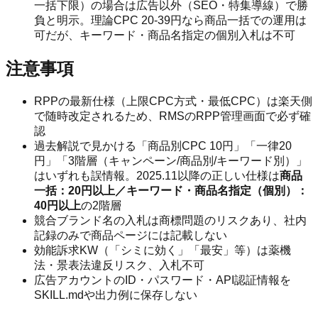
一括下限）の場合は広告以外（SEO・特集導線）で勝
負と明示。理論CPC 20-39円なら商品一括での運用は
可だが、キーワード・商品名指定の個別入札は不可
注意事項
RPPの最新仕様（上限CPC方式・最低CPC）は楽天側
で随時改定されるため、RMSのRPP管理画面で必ず確
認
過去解説で見かける「商品別CPC 10円」「一律20
円」「3階層（キャンペーン/商品別/キーワード別）」
はいずれも誤情報。2025.11以降の正しい仕様は
商品
一括：20円以上／キーワード・商品名指定（個別）：
40円以上
の2階層
競合ブランド名の入札は商標問題のリスクあり、社内
記録のみで商品ページには記載しない
効能訴求KW（「シミに効く」「最安」等）は薬機
法・景表法違反リスク、入札不可
広告アカウントのID・パスワード・API認証情報を
SKILL.mdや出力例に保存しない