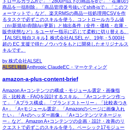
トロールカラムnで」「2800円以下の商品をdで」「在庫0の
商品を一括削除」「商品管理番号抜いてshift-jsで」「このフ
ォーマットで」など、楽天RMSの商品一括処理用CSVを作
るタスクで必ずこのスキルを使う。コントロールカラム値
（n=新規/d=削除/u=更新）と抽出条件（全件・価格・在庫・
販売状態など）をユーザー指示に応じて柔軟に切り替える。
【ALSEL独自スキル】株式会社ALSEL が、19年・5,000社
超の EC 支援で得たノウハウをもとに開発したオリジナルス
キルです。
by
株式会社ALSEL
ALSEL独自
Anthropic Claude
EC・マーケティング
amazon-a-plus-content-brief
Amazon A+コンテンツの構成・モジュール選定・画像指
示・比較表・FAQを設計するスキル。「A+コンテンツ作っ
て」「Aプラス構成」「ブランドストーリー」「比較表つき
A+」「A+モジュール選定」「Amazonのページに画像入れ
たい」「A+のヘッダー画像」「A+コンテンツマネージャ
ー」など、Amazon A+コンテンツの企画・設計・改善のリ
クエストで必ずこのスキルを使う。ベーシック17モジュー