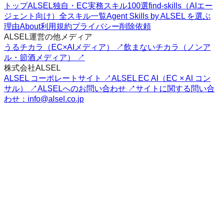
トップ
ALSEL独自・EC実務スキル100選
find-skills（AIエー
ジェント向け）
全スキル一覧
Agent Skills by ALSEL を選ぶ
理由
About
利用規約
プライバシー
削除依頼
ALSEL運営の他メディア
うるチカラ（EC×AIメディア） ↗
飲まないチカラ（ノンア
ル・節酒メディア） ↗
株式会社ALSEL
ALSEL コーポレートサイト ↗
ALSEL EC AI（EC × AI コン
サル） ↗
ALSELへのお問い合わせ ↗
サイトに関する問い合
わせ：info@alsel.co.jp