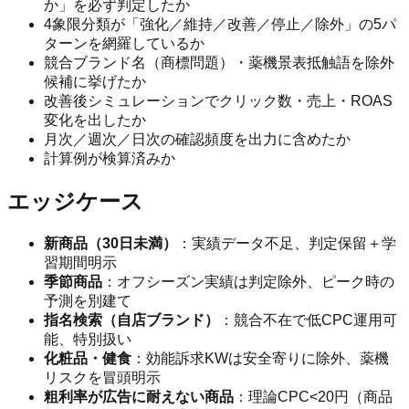
か」を必ず判定したか
4象限分類が「強化／維持／改善／停止／除外」の5パ
ターンを網羅しているか
競合ブランド名（商標問題）・薬機景表抵触語を除外
候補に挙げたか
改善後シミュレーションでクリック数・売上・ROAS
変化を出したか
月次／週次／日次の確認頻度を出力に含めたか
計算例が検算済みか
エッジケース
新商品（30日未満）
：実績データ不足、判定保留＋学
習期間明示
季節商品
：オフシーズン実績は判定除外、ピーク時の
予測を別建て
指名検索（自店ブランド）
：競合不在で低CPC運用可
能、特別扱い
化粧品・健食
：効能訴求KWは安全寄りに除外、薬機
リスクを冒頭明示
粗利率が広告に耐えない商品
：理論CPC<20円（商品