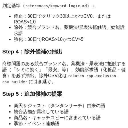
判定基準（
）：
references/keyword-logic.md
停止：30日でクリック30以上かつCV0、または
ROAS<1.0
除外：競合ブランド名、薬機法/景表法抵触語、効能訴
求語
強化：30日でROAS>10かつCV>5
Step 4：除外候補の抽出
商標問題のある競合ブランド名、薬機法・景表法に抵触する
語（「シミに効く」「最安」等）、効能訴求語（化粧品・健
食）を必ず抽出。除外CSV化は
rakuten-rpp-exclusion-
に引き継ぐ。
csv-builder
Step 5：追加候補の提案
楽天サジェスト（タンタンサーチ）由来の語
競合店舗が露出している語
商品名・キャッチコピーに含まれている語
季節・イベント連動語