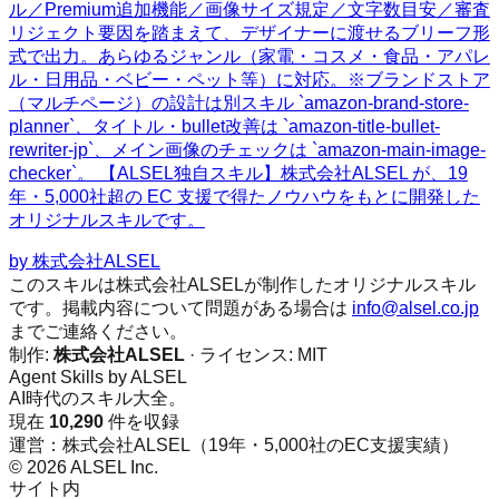
ル／Premium追加機能／画像サイズ規定／文字数目安／審査
リジェクト要因を踏まえて、デザイナーに渡せるブリーフ形
式で出力。あらゆるジャンル（家電・コスメ・食品・アパレ
ル・日用品・ベビー・ペット等）に対応。※ブランドストア
（マルチページ）の設計は別スキル `amazon-brand-store-
planner`、タイトル・bullet改善は `amazon-title-bullet-
rewriter-jp`、メイン画像のチェックは `amazon-main-image-
checker`。 【ALSEL独自スキル】株式会社ALSEL が、19
年・5,000社超の EC 支援で得たノウハウをもとに開発した
オリジナルスキルです。
by
株式会社ALSEL
このスキルは株式会社ALSELが制作したオリジナルスキル
です。掲載内容について問題がある場合は
info@alsel.co.jp
までご連絡ください。
制作:
株式会社ALSEL
· ライセンス:
MIT
Agent Skills by ALSEL
AI時代のスキル大全。
現在
10,290
件を収録
運営：株式会社ALSEL（19年・5,000社のEC支援実績）
© 2026 ALSEL Inc.
サイト内