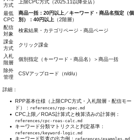
上限CPC方式（2025.11以降全店）
方式
商品一括：20円以上
／
キーワード・商品名指定（個
最低
CPC
別）：40円以上
（2階層）
配信
検索結果・カテゴリページ・商品ページ
対象
課金
クリック課金
方式
入札
個別指定（キーワード・商品名）＞商品一括
階層
除外
CSVアップロード（n/d/u）
管理
詳細：
RPP基本仕様（上限CPC方式・入札階層・配信モー
ド）：
references/rpp-spec.md
CPC上限／ROAS計算式と検算済みの計算例：
references/cpc-roas-calc.md
キーワード分類マトリクスと判定基準：
references/keyword-logic.md
キーワード監査の出力例：
references/examples.md