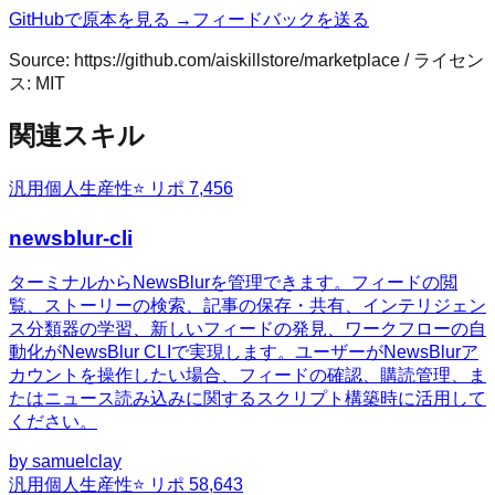
GitHubで原本を見る →
フィードバックを送る
Source:
https://github.com/aiskillstore/marketplace
/ ライセン
ス:
MIT
関連スキル
汎用
個人生産性
⭐ リポ
7,456
newsblur-cli
ターミナルからNewsBlurを管理できます。フィードの閲
覧、ストーリーの検索、記事の保存・共有、インテリジェン
ス分類器の学習、新しいフィードの発見、ワークフローの自
動化がNewsBlur CLIで実現します。ユーザーがNewsBlurア
カウントを操作したい場合、フィードの確認、購読管理、ま
たはニュース読み込みに関するスクリプト構築時に活用して
ください。
by
samuelclay
汎用
個人生産性
⭐ リポ
58,643