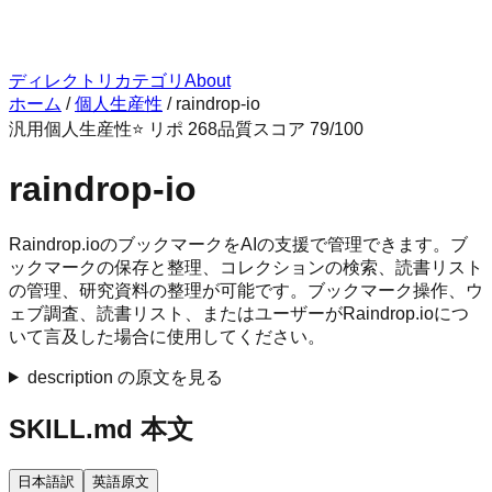
ディレクトリ
カテゴリ
About
ホーム
/
個人生産性
/
raindrop-io
汎用
個人生産性
⭐ リポ
268
品質スコア
79
/100
raindrop-io
Raindrop.ioのブックマークをAIの支援で管理できます。ブ
ックマークの保存と整理、コレクションの検索、読書リスト
の管理、研究資料の整理が可能です。ブックマーク操作、ウ
ェブ調査、読書リスト、またはユーザーがRaindrop.ioにつ
いて言及した場合に使用してください。
description の原文を見る
SKILL.md 本文
日本語訳
英語原文