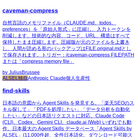
caveman-compress
自然言語のメモリファイル（CLAUDE.md、todos、
preferences）を「原始人形式」に圧縮し、入力トークンを
削減します。技術的な内容、コード、URL、構造はすべて
保持したまま圧縮します。圧縮版が元のファイルを上書き
し、人間が読める形のバックアップはFILE.original.mdとし
て保存されます。トリガー：/caveman-compress FILEPATH
または「compress memory file」
by
JuliusBrussee
ALSEL独自
Anthropic Claude
個人生産性
find-skills
日本語の意図から Agent Skills を発見する。「楽天SEOのス
キル探して」「PDFを処理したい」「データ分析を自動化
したい」などの日本語リクエストに対応。Claude Code
(CLI)、Codex、Gemini CLI、claude.ai (Web) いずれでも動
作。日本最大の Agent Skills データベース「Agent Skills by
ALSEL」(11,000件超、全件日本語化、ダウンロード可能ス