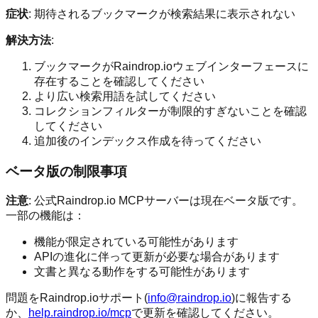
症状
: 期待されるブックマークが検索結果に表示されない
解決方法
:
ブックマークがRaindrop.ioウェブインターフェースに
存在することを確認してください
より広い検索用語を試してください
コレクションフィルターが制限的すぎないことを確認
してください
追加後のインデックス作成を待ってください
ベータ版の制限事項
注意
: 公式Raindrop.io MCPサーバーは現在ベータ版です。
一部の機能は：
機能が限定されている可能性があります
APIの進化に伴って更新が必要な場合があります
文書と異なる動作をする可能性があります
問題をRaindrop.ioサポート(
info@raindrop.io
)に報告する
か、
help.raindrop.io/mcp
で更新を確認してください。