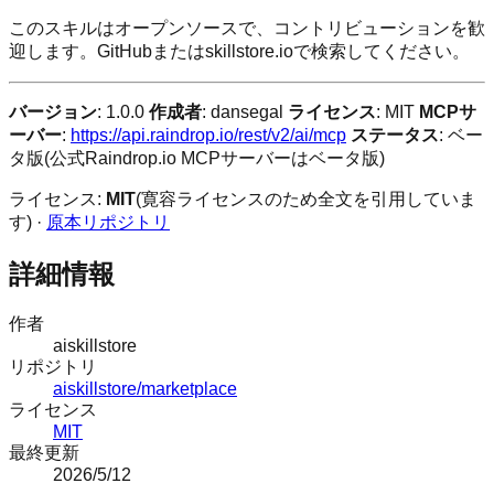
このスキルはオープンソースで、コントリビューションを歓
迎します。GitHubまたはskillstore.ioで検索してください。
バージョン
: 1.0.0
作成者
: dansegal
ライセンス
: MIT
MCPサ
ーバー
:
https://api.raindrop.io/rest/v2/ai/mcp
ステータス
: ベー
タ版(公式Raindrop.io MCPサーバーはベータ版)
ライセンス:
MIT
(寛容ライセンスのため全文を引用していま
す) ·
原本リポジトリ
詳細情報
作者
aiskillstore
リポジトリ
aiskillstore/marketplace
ライセンス
MIT
最終更新
2026/5/12