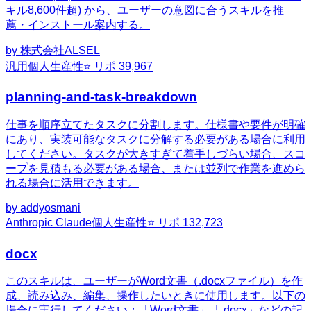
キル8,600件超) から、ユーザーの意図に合うスキルを推
薦・インストール案内する。
by
株式会社ALSEL
汎用
個人生産性
⭐ リポ
39,967
planning-and-task-breakdown
仕事を順序立てたタスクに分割します。仕様書や要件が明確
にあり、実装可能なタスクに分解する必要がある場合に利用
してください。タスクが大きすぎて着手しづらい場合、スコ
ープを見積もる必要がある場合、または並列で作業を進めら
れる場合に活用できます。
by
addyosmani
Anthropic Claude
個人生産性
⭐ リポ
132,723
docx
このスキルは、ユーザーがWord文書（.docxファイル）を作
成、読み込み、編集、操作したいときに使用します。以下の
場合に実行してください：「Word文書」「.docx」などの記