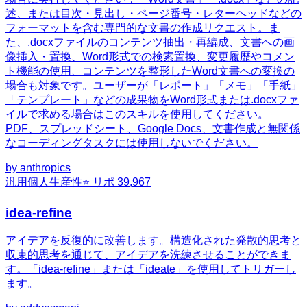
述、または目次・見出し・ページ番号・レターヘッドなどの
フォーマットを含む専門的な文書の作成リクエスト。ま
た、.docxファイルのコンテンツ抽出・再編成、文書への画
像挿入・置換、Word形式での検索置換、変更履歴やコメン
ト機能の使用、コンテンツを整形したWord文書への変換の
場合も対象です。ユーザーが「レポート」「メモ」「手紙」
「テンプレート」などの成果物をWord形式または.docxファ
イルで求める場合はこのスキルを使用してください。
PDF、スプレッドシート、Google Docs、文書作成と無関係
なコーディングタスクには使用しないでください。
by
anthropics
汎用
個人生産性
⭐ リポ
39,967
idea-refine
アイデアを反復的に改善します。構造化された発散的思考と
収束的思考を通じて、アイデアを洗練させることができま
す。「idea-refine」または「ideate」を使用してトリガーし
ます。