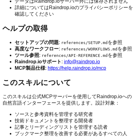
データはRaindrop.ioサーバー外には保存されません
詳細についてはRaindrop.ioのプライバシーポリシーを
確認してください
ヘルプの取得
セットアップの問題
:
を参照
references/SETUP.md
高度なワークフロー
:
を参照
references/WORKFLOWS.md
ツール参照
:
を参照
references/API-REFERENCE.md
Raindrop.ioサポート
:
info@raindrop.io
MCP製品仕様
:
https://help.raindrop.io/mcp
このスキルについて
このスキルは公式MCPサーバーを使用してRaindrop.ioへの
自然言語インターフェースを提供します。設計対象：
ソースと参考資料を管理する研究者
技術ドキュメントを整理する開発者
記事とリーディングリストを管理する読者
ブックマーク整理を改善する必要があるすべての人