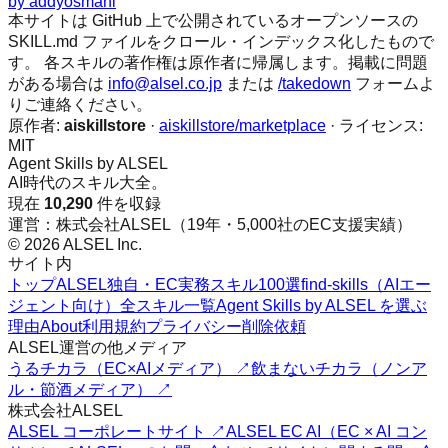
by
addyosmani
本サイトは GitHub 上で公開されているオープンソースの
SKILL.md ファイルをクロール・インデックス化したもので
す。 各スキルの著作権は原作者に帰属します。掲載に問題
がある場合は
info@alsel.co.jp
または
/takedown
フォームよ
りご連絡ください。
原作者:
aiskillstore
·
aiskillstore/marketplace
· ライセンス:
MIT
Agent Skills by ALSEL
AI時代のスキル大全。
現在
10,290
件を収録
運営：株式会社ALSEL（19年・5,000社のEC支援実績）
© 2026 ALSEL Inc.
サイト内
トップ
ALSEL独自・EC実務スキル100選
find-skills（AIエー
ジェント向け）
全スキル一覧
Agent Skills by ALSEL を選ぶ
理由
About
利用規約
プライバシー
削除依頼
ALSEL運営の他メディア
うるチカラ（EC×AIメディア） ↗
飲まないチカラ（ノンア
ル・節酒メディア） ↗
株式会社ALSEL
ALSEL コーポレートサイト ↗
ALSEL EC AI（EC × AI コン