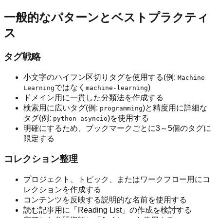
一般的なパターンとベストプラクティ
ス
タグ戦略
小文字のハイフン区切りタグを使用する(例:
Machine
ではなく
)
Learning
machine-learning
ドメイン用に一貫した分類法を作成する
検索用に広いタグ(例:
)と精度用に詳細な
programming
タグ(例:
)を使用する
python-asyncio
明確にするため、ブックマークごとに3～5個のタグに
限定する
コレクション整理
プロジェクト、トピック、またはワークフロー用にコ
レクションを作成する
コンテンツを反映する説明的な名前を使用する
読む記事用に「Reading List」の作成を検討する