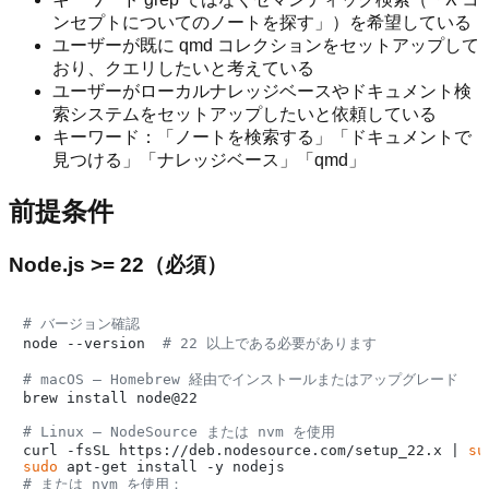
ンセプトについてのノートを探す」）を希望している
ユーザーが既に qmd コレクションをセットアップして
おり、クエリしたいと考えている
ユーザーがローカルナレッジベースやドキュメント検
索システムをセットアップしたいと依頼している
キーワード：「ノートを検索する」「ドキュメントで
見つける」「ナレッジベース」「qmd」
前提条件
Node.js >= 22（必須）
# バージョン確認
node --version  
# 22 以上である必要があります
# macOS — Homebrew 経由でインストールまたはアップグレード
brew install node@22

# Linux — NodeSource または nvm を使用
curl -fsSL https://deb.nodesource.com/setup_22.x | 
su
sudo
# または nvm を使用：