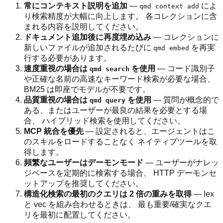
常にコンテキスト説明を追加
—
によ
qmd context add
り検索精度が大幅に向上します。 各コレクションに含
まれる内容を説明してください。
ドキュメント追加後に再度埋め込み
— コレクションに
新しいファイルが追加されるたびに
を再実
qmd embed
行する必要があります。
速度重視の場合は
を使用
— コード識別子
qmd search
や正確な名前の高速なキーワード検索が必要な場合、
BM25 は即座でモデルが不要です。
品質重視の場合は
を使用
— 質問が概念的で
qmd query
ある、またはユーザーが最良の結果を必要とする場
合、 ハイブリッド検索を使用してください。
MCP 統合を優先
— 設定されると、エージェントはこ
のスキルをロードすることなく ネイティブツールを取
得します。
頻繁なユーザーはデーモンモード
— ユーザーがナレッ
ジベースを定期的に検索する場合、 HTTP デーモンセ
ットアップを推奨してください。
構造化検索の最初のクエリは 2 倍の重みを取得
— lex
と vec を組み合わせるときは、 最も重要/確実なクエ
リを最初に配置してください。