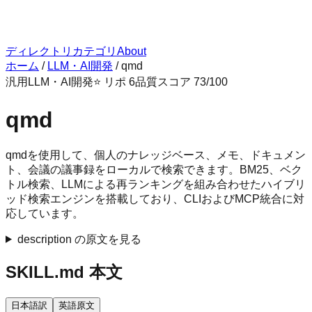
ディレクトリ
カテゴリ
About
ホーム
/
LLM・AI開発
/
qmd
汎用
LLM・AI開発
⭐ リポ
6
品質スコア
73
/100
qmd
qmdを使用して、個人のナレッジベース、メモ、ドキュメン
ト、会議の議事録をローカルで検索できます。BM25、ベク
トル検索、LLMによる再ランキングを組み合わせたハイブリ
ッド検索エンジンを搭載しており、CLIおよびMCP統合に対
応しています。
description の原文を見る
SKILL.md 本文
日本語訳
英語原文