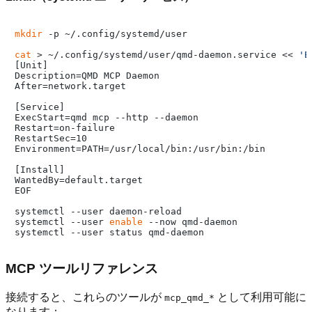
mkdir
 -p ~/.config/systemd/user

cat
 > ~/.config/systemd/user/qmd-daemon.service << 
'E
[Unit]

Description=QMD MCP Daemon

After=network.target

[Service]

ExecStart=qmd mcp --http --daemon

Restart=on-failure

RestartSec=10

Environment=PATH=/usr/local/bin:/usr/bin:/bin

[Install]

WantedBy=default.target

EOF

systemctl --user daemon-reload

systemctl --user 
enable
 --now qmd-daemon

MCP ツールリファレンス
接続すると、これらのツールが
として利用可能に
mcp_qmd_*
なります：