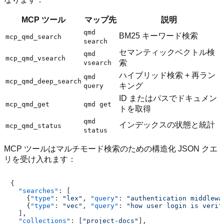
MCP ツール
マップ先
説明
qmd
BM25 キーワード検索
mcp_qmd_search
search
セマンティックベクトル検
qmd
mcp_qmd_vsearch
索
vsearch
ハイブリッド検索 + 再ラン
qmd
mcp_qmd_deep_search
キング
query
ID またはパスでドキュメン
mcp_qmd_get
qmd get
トを取得
qmd
インデックスの状態と統計
mcp_qmd_status
status
MCP ツールはマルチモード検索のための構造化 JSON クエ
リを受け入れます：
{
"searches"
:
[
{
"type"
:
"lex"
,
"query"
:
"authentication middlewa
{
"type"
:
"vec"
,
"query"
:
"how user login is verif
]
,
"collections"
:
[
"project-docs"
]
,