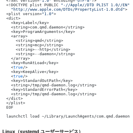
<?xml version=
"1.0"
 encoding=
"UTF-8"
?>

<!DOCTYPE plist PUBLIC 
"-//Apple//DTD PLIST 1.0//EN"
"http://www.apple.com/DTDs/PropertyList-1.0.dtd"
>

<plist version=
"1.0"
>

<dict>

  <key>Label</key>

  <string>com.qmd.daemon</string>

  <key>ProgramArguments</key>

  <array>

    <string>qmd</string>

    <string>mcp</string>

    <string>--http</string>

    <string>--daemon</string>

  </array>

  <key>RunAtLoad</key>

  <
true
/>

  <key>KeepAlive</key>

  <
true
/>

  <key>StandardOutPath</key>

  <string>/tmp/qmd-daemon.log</string>

  <key>StandardErrorPath</key>

  <string>/tmp/qmd-daemon.log</string>

</dict>

</plist>

EOF

Linux（systemd ユーザーサービス）