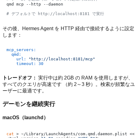
qmd mcp --http --daemon

# デフォルトで http://localhost:8181 で実行
その後、Hermes Agent を HTTP 経由で接続するように設定
します：
mcp_servers:
qmd:
url:
"http://localhost:8181/mcp"
timeout:
30
トレードオフ：
実行中は約 2GB の RAM を使用しますが、
すべてのクエリが高速です （約 2～3 秒）。検索が頻繁なユ
ーザーに最適です。
デーモンを継続実行
macOS（launchd）
cat
 > ~/Library/LaunchAgents/com.qmd.daemon.plist << 