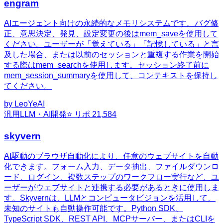
engram
AIエージェント向けの永続的なメモリシステムです。バグ修
正、意思決定、発見、設定変更の後はmem_saveを使用して
ください。ユーザーが「覚えている」「記憶している」と言
及した場合、または以前のセッションと重複する作業を開始
する際はmem_searchを使用します。セッション終了前に
mem_session_summaryを使用して、コンテキストを保持し
てください。
by
LeoYeAI
汎用
LLM・AI開発
⭐ リポ
21,584
skyvern
AI駆動のブラウザ自動化により、任意のウェブサイトを自動
化できます。フォーム入力、データ抽出、ファイルダウンロ
ード、ログイン、複数ステップのワークフロー実行など、ユ
ーザーがウェブサイトと連携する必要があるときに使用しま
す。Skyvernは、LLMとコンピュータビジョンを活用して、
未知のサイトも自動操作可能です。Python SDK、
TypeScript SDK、REST API、MCPサーバー、またはCLIを