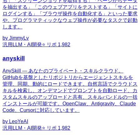
る」「スクリーンショットを取得する」「ページからデータ
を抽出する」「このウェブアプリをテストする」「サイトに
ログインする」「ブラウザ操作を自動化する」といった要求
や、プログラマティックなウェブ操作が必要なタスクで起動
します。
by
JimmyLv
汎用
LLM・AI開発
⭐ リポ
1,982
anyskill
AnySkill — あなたのプライベート・スキルクラウド。
GitHubを基盤としたリポジトリからエージェントスキルを
管理、同期、動的にロードできます。自然言語でクラウドス
キルを検索し、オンデマンドでプロンプトを自動ロード、カ
スタムスキルのアップロードと共有、スキルバンドルの一括
インストールが可能です。OpenClaw、Antigravity、Claude
Code、Cursorに対応しています。
by
LeoYeAI
汎用
LLM・AI開発
⭐ リポ
1,982