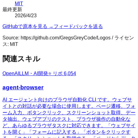
MIT
最終更新
2026/4/23
GitHubで原本を見る →
フィードバックを送る
Source:
https://github.com/GregsGreyCode/Logos
/ ライセン
ス:
MIT
関連スキル
OpenAI
LLM・AI開発
⭐ リポ
6,054
agent-browser
AI エージェント向けのブラウザ自動化 CLI です。ウェブサ
イトとの対話が必要な場合に使用します。ページ遷移、フォ
ーム入力、ボタンクリック、スクリーンショット取得、デー
タ抽出、ウェブアプリのテスト、ブラウザ操作の自動化な
ど、あらゆるブラウザタスクに対応できます。「ウェブサイ
トを開く」「フォームに記入する」「ボタンをクリックす