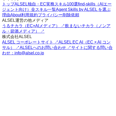
トップ
ALSEL独自・EC実務スキル100選
find-skills（AIエー
ジェント向け）
全スキル一覧
Agent Skills by ALSEL を選ぶ
理由
About
利用規約
プライバシー
削除依頼
ALSEL運営の他メディア
うるチカラ（EC×AIメディア） ↗
飲まないチカラ（ノンア
ル・節酒メディア） ↗
株式会社ALSEL
ALSEL コーポレートサイト ↗
ALSEL EC AI（EC × AI コン
サル） ↗
ALSELへのお問い合わせ ↗
サイトに関する問い合
わせ：info@alsel.co.jp