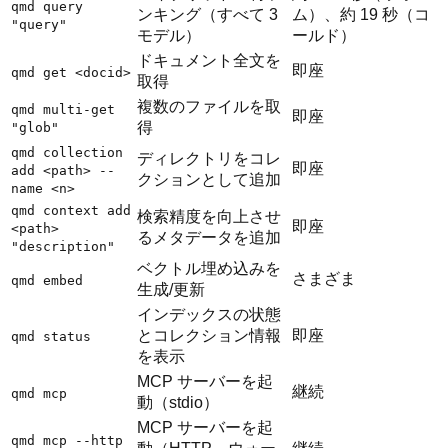
qmd query
ンキング（すべて 3
ム）、約 19 秒（コ
"query"
モデル）
ールド）
ドキュメント全文を
即座
qmd get <docid>
取得
複数のファイルを取
qmd multi-get
即座
得
"glob"
qmd collection
ディレクトリをコレ
即座
add <path> --
クションとして追加
name <n>
qmd context add
検索精度を向上させ
即座
<path>
るメタデータを追加
"description"
ベクトル埋め込みを
さまざま
qmd embed
生成/更新
インデックスの状態
とコレクション情報
即座
qmd status
を表示
MCP サーバーを起
継続
qmd mcp
動（stdio）
MCP サーバーを起
qmd mcp --http