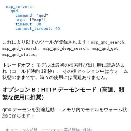
mcp_servers:
qmd:
command:
"qmd"
args:
 [
"mcp"
]

timeout:
30
connect_timeout:
45
これにより以下のツールが登録されます：
、
mcp_qmd_search
、
、
、
mcp_qmd_vsearch
mcp_qmd_deep_search
mcp_qmd_get
。
mcp_qmd_status
トレードオフ：
モデルは最初の検索呼び出し時に読み込ま
れ（コールド時約 19 秒）、 その後セッション中はウォーム
状態のままです。時々の使用には問題ありません。
オプション B：HTTP デーモンモード（高速、頻
繁な使用に推奨）
qmd デーモンを別途起動 — メモリ内でモデルをウォーム状
態に保ちます：
# デーモンを起動（エージェント再起動時に保持）