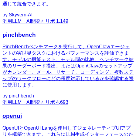
通じて統合できます。
by
Skyvern-AI
汎用
LLM・AI開発
⭐ リポ
1,149
pinchbench
PinchBenchベンチマークを実行して、OpenClawエージェ
ントの実世界タスクにおけるパフォーマンスを評価できま
す。モデルの機能テスト、モデル間の比較、ベンチマーク結
果のリーダーボード提出、またはOpenClawのセットアップ
がカレンダー、メール、リサーチ、コーディング、複数ステ
ップのワークフローにどの程度対応しているかを確認する際
に使用します。
by
pinchbench
汎用
LLM・AI開発
⭐ リポ
4,693
openui
OpenUIとOpenUI Langを使用してジェネレーティブUIアプ
リを構築できます。これらはLLM生成インターフェースのた