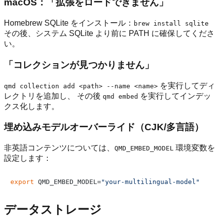
macOS：「拡張をロードできません」
Homebrew SQLite をインストール：
brew install sqlite
その後、システム SQLite より前に PATH に確保してくださ
い。
「コレクションが見つかりません」
を実行してディ
qmd collection add <path> --name <name>
レクトリを追加し、 その後
を実行してインデッ
qmd embed
クス化します。
埋め込みモデルオーバーライド（CJK/多言語）
非英語コンテンツについては、
環境変数を
QMD_EMBED_MODEL
設定します：
export
 QMD_EMBED_MODEL=
"your-multilingual-model"
データストレージ