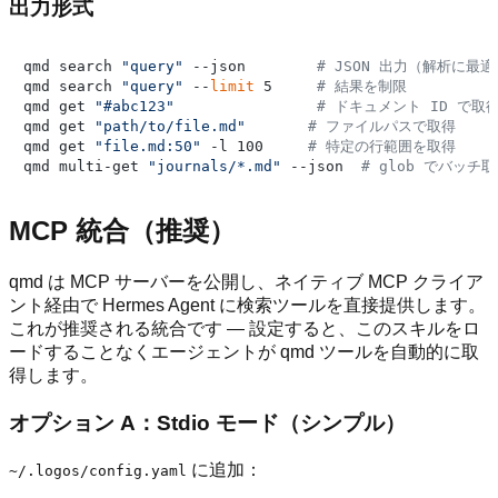
出力形式
qmd search 
"query"
 --json        
# JSON 出力（解析に最適
qmd search 
"query"
 --
limit
 5     
# 結果を制限
qmd get 
"#abc123"
# ドキュメント ID で取
qmd get 
"path/to/file.md"
# ファイルパスで取得
qmd get 
"file.md:50"
 -l 100     
# 特定の行範囲を取得
qmd multi-get 
"journals/*.md"
 --json  
# glob でバッチ
MCP 統合（推奨）
qmd は MCP サーバーを公開し、ネイティブ MCP クライア
ント経由で Hermes Agent に検索ツールを直接提供します。
これが推奨される統合です — 設定すると、このスキルをロ
ードすることなくエージェントが qmd ツールを自動的に取
得します。
オプション A：Stdio モード（シンプル）
に追加：
~/.logos/config.yaml