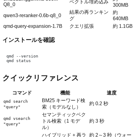
ベクトル埋め込み
Q8_0
300MB
結果の再ランキン
約
qwen3-reranker-0.6b-q8_0
グ
640MB
qmd-query-expansion-1.7B
クエリ拡張
約 1.1GB
インストールを確認
qmd --version

クイックリファレンス
コマンド
機能
速度
BM25 キーワード検
qmd search
約 0.2 秒
索（モデルなし）
"query"
セマンティックベク
qmd vsearch
トル検索（1 モデ
約 3 秒
"query"
ル）
ハイブリッド + 再ラ
約 2～3 秒（ウォー