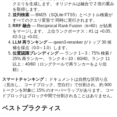
クエリを生成します。 オリジナルは融合で 2 倍の重み
を取得します。
並列検索
— BM25（SQLite FTS5）とベクトル検索が
すべてのクエリ変形で 同時に実行されます。
RRF 融合
— Reciprocal Rank Fusion（k=60）が結果
をマージします。 上位ランクボーナス：#1 は +0.05、
#2-3 は +0.02。
LLM 再ランキング
— qwen3-reranker がトップ 30 候
補を採点（0.0～1.0）します。
位置認識ブレンディング
— ランク 1～3：75% 検索 /
25% 再ランカー。 ランク 4～10：60/40。ランク 11
以上：40/60（ロングテールで再ランカーをより信
頼）。
スマートチャンキング：
ドキュメントは自然な区切り点
（見出し、 コードブロック、空白行）で分割され、約 900
トークンを対象に 15% のオーバーラップがあります。 コー
ドブロックはブロック中間で分割されることはありません。
ベストプラクティス