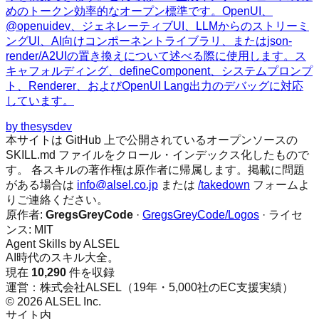
めのトークン効率的なオープン標準です。OpenUI、
@openuidev、ジェネレーティブUI、LLMからのストリーミ
ングUI、AI向けコンポーネントライブラリ、またはjson-
render/A2UIの置き換えについて述べる際に使用します。ス
キャフォルディング、defineComponent、システムプロンプ
ト、Renderer、およびOpenUI Lang出力のデバッグに対応
しています。
by
thesysdev
本サイトは GitHub 上で公開されているオープンソースの
SKILL.md ファイルをクロール・インデックス化したもので
す。 各スキルの著作権は原作者に帰属します。掲載に問題
がある場合は
info@alsel.co.jp
または
/takedown
フォームよ
りご連絡ください。
原作者:
GregsGreyCode
·
GregsGreyCode/Logos
· ライセ
ンス:
MIT
Agent Skills by ALSEL
AI時代のスキル大全。
現在
10,290
件を収録
運営：株式会社ALSEL（19年・5,000社のEC支援実績）
© 2026 ALSEL Inc.
サイト内