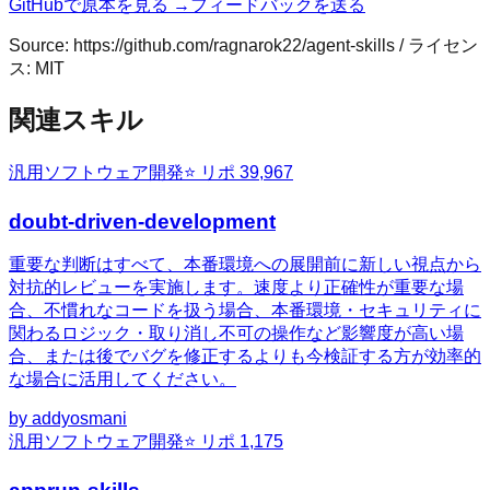
GitHubで原本を見る →
フィードバックを送る
Source:
https://github.com/ragnarok22/agent-skills
/ ライセン
ス:
MIT
関連スキル
汎用
ソフトウェア開発
⭐ リポ
39,967
doubt-driven-development
重要な判断はすべて、本番環境への展開前に新しい視点から
対抗的レビューを実施します。速度より正確性が重要な場
合、不慣れなコードを扱う場合、本番環境・セキュリティに
関わるロジック・取り消し不可の操作など影響度が高い場
合、または後でバグを修正するよりも今検証する方が効率的
な場合に活用してください。
by
addyosmani
汎用
ソフトウェア開発
⭐ リポ
1,175