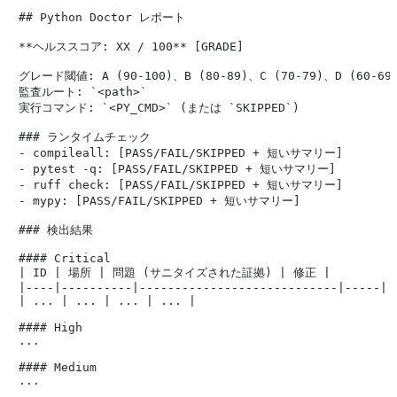
## Python Doctor レポート

**ヘルススコア: XX / 100** [GRADE]

グレード閾値: A (90-100)、B (80-89)、C (70-79)、D (60-69)
監査ルート: `<path>`

実行コマンド: `<PY_CMD>` (または `SKIPPED`)

### ランタイムチェック

- compileall: [PASS/FAIL/SKIPPED + 短いサマリー]

- pytest -q: [PASS/FAIL/SKIPPED + 短いサマリー]

- ruff check: [PASS/FAIL/SKIPPED + 短いサマリー]

- mypy: [PASS/FAIL/SKIPPED + 短いサマリー]

### 検出結果

#### Critical

| ID | 場所 | 問題 (サニタイズされた証拠) | 修正 |

|----|----------|----------------------------|-----|

| ... | ... | ... | ... |

#### High

...

#### Medium

...
