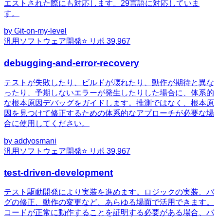
エストされた際にも対応します。29言語に対応していま
す。
by
Git-on-my-level
汎用
ソフトウェア開発
⭐ リポ
39,967
debugging-and-error-recovery
テストが失敗したり、ビルドが壊れたり、動作が期待と異な
ったり、予期しないエラーが発生したりした場合に、体系的
な根本原因デバッグをガイドします。推測ではなく、根本原
因を見つけて修正するための体系的なアプローチが必要な場
合に使用してください。
by
addyosmani
汎用
ソフトウェア開発
⭐ リポ
39,967
test-driven-development
テスト駆動開発により実装を進めます。ロジックの実装、バ
グの修正、動作の変更など、あらゆる場面で活用できます。
コードが正常に動作することを証明する必要がある場合、バ