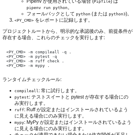
Pipenv が使用されている場合 (
) は
Pipfile
。
pipenv run python
フォールバックとして
(または
)。
python
python3
をレポートに記録します。
<PY_CMD>
プロジェクトルートから、明示的な承認後のみ、前提条件が
存在する場合、これらのチェックを実行します:
<PY_CMD> -m compileall -q .

<PY_CMD> -m pytest -q

<PY_CMD> -m ruff check .

ランタイムチェックルール:
: 常に試行します。
compileall
: テストスイートと pytest が存在する場合にの
pytest
み実行します。
: Ruff が設定またはインストールされているよう
ruff
に見える場合にのみ実行します。
: MyPy が設定またはインストールされているよう
mypy
に見える場合にのみ実行します。
チェックが適用できない場合または依存関係が不足し