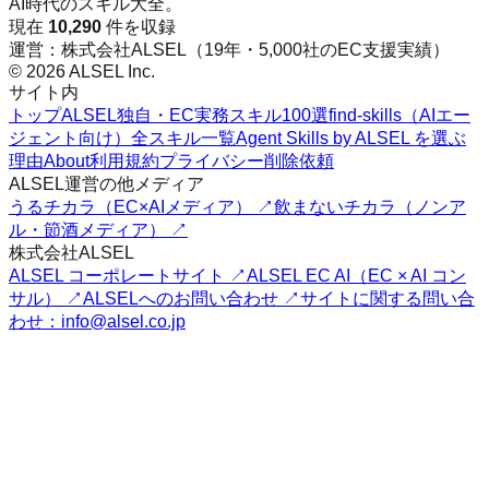
AI時代のスキル大全。
現在
10,290
件を収録
運営：株式会社ALSEL（19年・5,000社のEC支援実績）
© 2026 ALSEL Inc.
サイト内
トップ
ALSEL独自・EC実務スキル100選
find-skills（AIエー
ジェント向け）
全スキル一覧
Agent Skills by ALSEL を選ぶ
理由
About
利用規約
プライバシー
削除依頼
ALSEL運営の他メディア
うるチカラ（EC×AIメディア） ↗
飲まないチカラ（ノンア
ル・節酒メディア） ↗
株式会社ALSEL
ALSEL コーポレートサイト ↗
ALSEL EC AI（EC × AI コン
サル） ↗
ALSELへのお問い合わせ ↗
サイトに関する問い合
わせ：info@alsel.co.jp