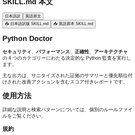
SKILL.md 本文
日本語訳
英語原文
📥 日本語訳版 SKILL.md
📥 英語原本 SKILL.md
Python Doctor
セキュリティ
、
パフォーマンス
、
正確性
、
アーキテクチャ
の 4 つのカテゴリーにわたる決定的な Python 監査を実行し
ます。
主な出力は、サニタイズされた証拠のサマリーと優先順位付
けされた改善アクションを含むスコア付きレポートです。
使用方法
詳細な説明と検索パターンについては、個別のルールファイ
ルをご覧ください。
規約