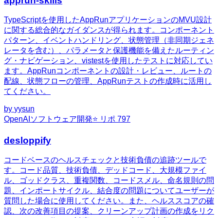
apprun-skills
TypeScriptを使用したAppRunアプリケーションのMVU設計
に関する総合的なガイダンスが得られます。コンポーネント
パターン、イベントハンドリング、状態管理（非同期ジェネ
レータを含む）、パラメータと保護機能を備えたルーティン
グ・ナビゲーション、vistestを使用したテストに対応してい
ます。AppRunコンポーネントの設計・レビュー、ルートの
配線、状態フローの管理、AppRunテストの作成時に活用し
てください。
by
yysun
OpenAI
ソフトウェア開発
⭐ リポ
797
desloppify
コードベースのヘルスチェックと技術負債の追跡ツールで
す。コード品質、技術負債、デッドコード、大規模ファイ
ル、ゴッドクラス、重複関数、コードスメル、命名規則の問
題、インポートサイクル、結合度の問題についてユーザーが
質問した場合に使用してください。また、ヘルススコアの確
認、次の改善項目の提案、クリーンアップ計画の作成をリク