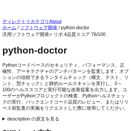
ディレクトリ
カテゴリ
About
ホーム
/
ソフトウェア開発
/
python-doctor
汎用
ソフトウェア開発
⭐ リポ
4
品質スコア
76
/100
python-doctor
Pythonコードベースのセキュリティ、パフォーマンス、正
確性、アーキテクチャのアンチパターンを監査します。オプ
ションの信頼できるランタイムチェック（構文、テスト、リ
ント、型チェック）と静的ルールスキャンを実行し、0～
100のヘルススコアと実行可能な改善提案を出力します。ユ
ーザーがPythonプロジェクトの検査、Pythonヘルスチェッ
クの実行、バックエンドコード品質のレビュー、またはリリ
ース前監査の実施をリクエストした際に使用してください。
description の原文を見る