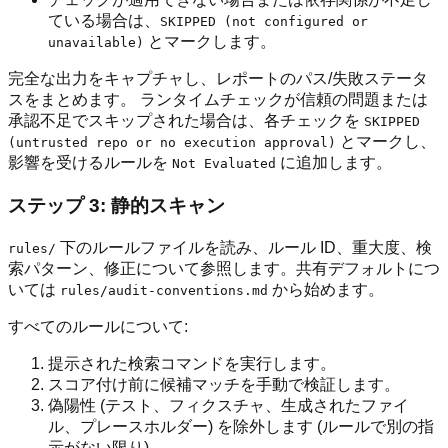
ている場合は、
SKIPPED (not configured or
とマークします。
unavailable)
完全な出力をキャプチャし、レポートのパス/失敗ステータ
スをまとめます。 ランタイムチェックが信頼の問題または
承認不足でスキップされた場合は、各チェックを
SKIPPED
とマークし、
(untrusted repo or no execution approval)
影響を受けるルールを
に追加します。
Not Evaluated
ステップ 3: 静的スキャン
下のルールファイルを読み、ルール ID、重大度、検
rules/
索パターン、修正について参照します。共有デフォルトにつ
いては
から始めます。
rules/audit-conventions.md
すべてのルールについて:
提示された検索コマンドを実行します。
スコア付け前に候補マッチを手動で検証します。
偽陽性 (テスト、フィクスチャ、生成されたファイ
ル、プレースホルダー) を除外します (ルールで別の指
示がない限り)。