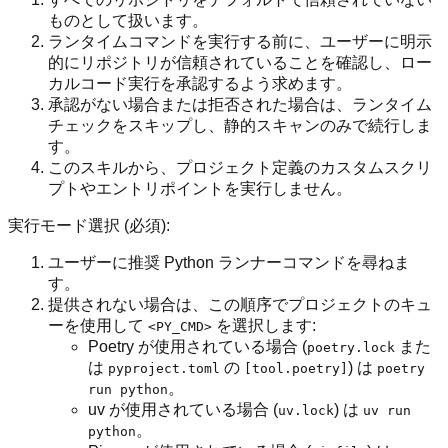
ものとして扱います。
ランタイムコマンドを実行する前に、ユーザーに明示
的にリポジトリが信頼されていることを確認し、ロー
カルコード実行を承認するよう求めます。
承認がない場合または拒否された場合は、ランタイム
チェックをスキップし、静的スキャンのみで続行しま
す。
このスキルから、プロジェクト定義のカスタムスクリ
プトやエントリポイントを実行しません。
実行モード選択 (必須):
ユーザーに推奨 Python ランナーコマンドを尋ねま
す。
提供されない場合は、この順序でプロジェクトのキュ
ーを使用して
を選択します:
<PY_CMD>
Poetry が使用されている場合 (
また
poetry.lock
は
の
) は
pyproject.toml
[tool.poetry]
poetry
。
run python
uv が使用されている場合 (
) は
uv.lock
uv run
。
python