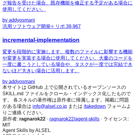
グ報告を受けた場合、既存機能を修正する予定がある場合に
使用してください。
by
addyosmani
汎用
ソフトウェア開発
⭐ リポ
39,967
incremental-implementation
変更を段階的に実施します。複数のファイルに影響する機能
や変更を実装する場合に使用してください。大量のコードを
一度に書こうとしている場合や、タスクが一度では完結でき
ないほど大きい場合に活用します。
by
addyosmani
本サイトは GitHub 上で公開されているオープンソースの
SKILL.md ファイルをクロール・インデックス化したもので
す。 各スキルの著作権は原作者に帰属します。掲載に問題
がある場合は
info@alsel.co.jp
または
/takedown
フォームよ
りご連絡ください。
原作者:
ragnarok22
·
ragnarok22/agent-skills
· ライセンス:
MIT
Agent Skills by ALSEL