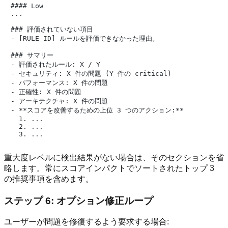
#### Low

...

### 評価されていない項目

- [RULE_ID] ルールを評価できなかった理由。

### サマリー

- 評価されたルール: X / Y

- セキュリティ: X 件の問題 (Y 件の critical)

- パフォーマンス: X 件の問題

- 正確性: X 件の問題

- アーキテクチャ: X 件の問題

- **スコアを改善するための上位 3 つのアクション:**

  1. ...

  2. ...

重大度レベルに検出結果がない場合は、そのセクションを省
略します。常にスコアインパクトでソートされたトップ 3
の推奨事項を含めます。
ステップ 6: オプション修正ループ
ユーザーが問題を修復するよう要求する場合: