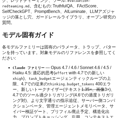
グ、レッドティーミング、ツール:
evaluation-
。含むもの: TruthfulQA、FActScore、
redteaming.md
SelfCheckGPT、PromptBench、AILuminate、LLMアズジャ
ッジの落とし穴、ガードレールライブラリ、オープン研究の
質問。
モデル固有ガイド
各モデルファミリーは固有のパラメータ、トラップ、パター
ンを持っています。対象モデルのリファレンスを参照してく
ださい:
— Opus 4.7 / 4.6 / Sonnet 4.6 / 4.5 /
Claude ファミリー
Haiku 4.5: 適応的思考(
with 4.7での新しい
effort
)、
エージェンティックループの上
xhigh
task_budget
限、4.7での従来の
400エラ
thinking.budget_tokens
ー、新しいトークナイザー(テキスト
1.35×、画像
3×)、
4.7でのツール過少トリガリング(4.6での過度トリガリ
ング対)、より文字通りの指示追従、サーバー側コンパ
クションベータ、管理エージェントメモリベータ、サ
イバー検証ゲート、プリフィル廃止予定、構造化出
力、プロンプトキャッシング、引用、コンテキストエ