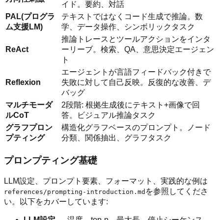
イド。要約、対話
PAL(プログラ
テキストではなくコード生成で推論。数
ム支援LM)
学、データ操作、シンボリックタスク
推論トレースとツールアクションをインタ
ReAct
ーリーブ。検索、QA、意思決定エージェン
ト
エージェントが言語フィードバック付きで
Reflexion
失敗に対して自己反映。反復的な改善、デ
バッグ
マルチモーダ
2段階: 根拠生成後にテキスト+画像で回
ルCoT
答。ビジュアル推論タスク
グラフプロン
構造化グラフベースのプロンプト。ノード
プティング
分類、関係抽出、グラフタスク
プロンプティング基礎
LLM設定、プロンプト要素、フォーマット、実践的な例は
を参照してくださ
references/prompting-introduction.md
い。以下をカバーしています:
LLM設定
— 温度、top-p、最大長、停止シーケンス、