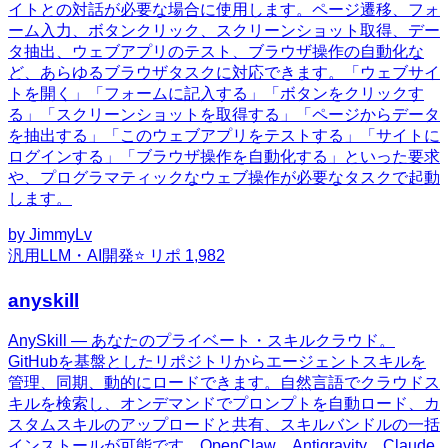
イトとの対話が必要な場合に使用します。ページ遷移、フォ
ーム入力、ボタンクリック、スクリーンショット取得、デー
タ抽出、ウェブアプリのテスト、ブラウザ操作の自動化な
ど、あらゆるブラウザタスクに対応できます。「ウェブサイ
トを開く」「フォームに記入する」「ボタンをクリックす
る」「スクリーンショットを取得する」「ページからデータ
を抽出する」「このウェブアプリをテストする」「サイトに
ログインする」「ブラウザ操作を自動化する」といった要求
や、プログラマティックなウェブ操作が必要なタスクで起動
します。
by
JimmyLv
汎用
LLM・AI開発
⭐ リポ
1,982
anyskill
AnySkill — あなたのプライベート・スキルクラウド。
GitHubを基盤としたリポジトリからエージェントスキルを
管理、同期、動的にロードできます。自然言語でクラウドス
キルを検索し、オンデマンドでプロンプトを自動ロード、カ
スタムスキルのアップロードと共有、スキルバンドルの一括
インストールが可能です。OpenClaw、Antigravity、Claude