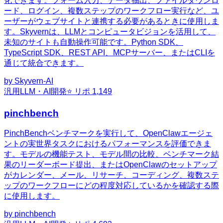
化できます。フォーム入力、データ抽出、ファイルダウンロ
ード、ログイン、複数ステップのワークフロー実行など、ユ
ーザーがウェブサイトと連携する必要があるときに使用しま
す。Skyvernは、LLMとコンピュータビジョンを活用して、
未知のサイトも自動操作可能です。Python SDK、
TypeScript SDK、REST API、MCPサーバー、またはCLIを
通じて統合できます。
by
Skyvern-AI
汎用
LLM・AI開発
⭐ リポ
1,149
pinchbench
PinchBenchベンチマークを実行して、OpenClawエージェ
ントの実世界タスクにおけるパフォーマンスを評価できま
す。モデルの機能テスト、モデル間の比較、ベンチマーク結
果のリーダーボード提出、またはOpenClawのセットアップ
がカレンダー、メール、リサーチ、コーディング、複数ステ
ップのワークフローにどの程度対応しているかを確認する際
に使用します。
by
pinchbench