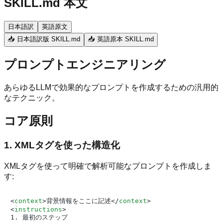
SKILL.md 本文
日本語訳
英語原文
📥 日本語訳版 SKILL.md
📥 英語原本 SKILL.md
プロンプトエンジニアリング
あらゆるLLMで効果的なプロンプトを作成するための汎用的
なテクニック。
コア原則
1. XMLタグを使った構造化
XMLタグを使って明確で解析可能なプロンプトを作成しま
す:
<
context
>
背景情報をここに記述
</
context
>
<
instructions
>
1. 最初のステップ
