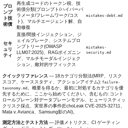
再生成コードのトークン税、技
プロ
術債分類(プロンプト/ハイパーパ
ンプ
ラメータ/フレームワーク/コス
mistakes-debt.md
ト技
ト)、マルチエージェント解、自
術債
動修復
直接/間接インジェクション、ジ
ェイルブレーク、システムプロ
セキ
ンプトリーク(OWASP
mistakes-
ュリ
LLM07:2025)、RAGポイズニン
security.md
ティ
グ、マルチモーダルインジェク
ション、敵対的サフィックス
クイックリファレンス
— 18カテゴリ分類法(MRP、リスク
スコア、ケーススタディ、アクションアイテム):
failure-
。概要を得るか、最初に対処するカテゴリを優
taxonomy.md
先するために、ここから始めてください。含むもの: コント
ロールプレーン対データプレーンモデル、ヒューリスティッ
クリスク採点、実世界の事件(EchoLeak CVE-2025-32711、
Mata v. Avianca、Samsung影のAI)。
測定方法とテスト方法
— 評価メトリクス、CI ゲーティン