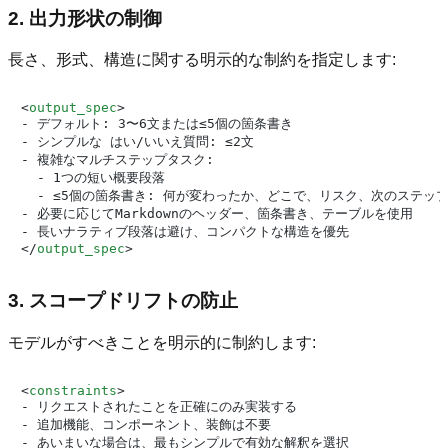
2. 出力形状の制御
長さ、形式、構造に関する明示的な制約を指定します:
<
output_spec
>
- デフォルト: 3〜6文または≤5個の箇条書き

- シンプルな はい/いいえ質問: ≤2文

- 複雑なマルチステップタスク:

  - 1つの短い概要段落

  - ≤5個の箇条書き: 何が変わったか、どこで、リスク、次のステップ
- 必要に応じてMarkdownのヘッダー、箇条書き、テーブルを使用

</
output_spec
>
3. スコープドリフトの防止
モデルがすべきことを明示的に制約します:
<
constraints
>
- リクエストされたことを正確にのみ実装する

- 追加機能、コンポーネント、装飾は不要

- あいまいな場合は、最もシンプルで有効な解釈を選択
