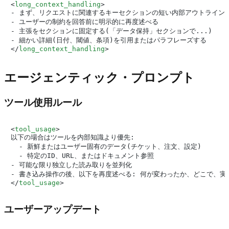
<
long_context_handling
>
- まず、リクエストに関連するキーセクションの短い内部アウトラインを
- ユーザーの制約を回答前に明示的に再度述べる

- 主張をセクションに固定する(「データ保持」セクションで...)

</
long_context_handling
>
エージェンティック・プロンプト
ツール使用ルール
<
tool_usage
>
以下の場合はツールを内部知識より優先:

  - 新鮮またはユーザー固有のデータ(チケット、注文、設定)

  - 特定のID、URL、またはドキュメント参照

- 可能な限り独立した読み取りを並列化

</
tool_usage
>
ユーザーアップデート