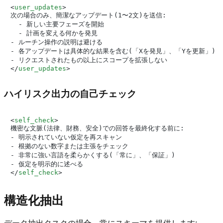
<
user_updates
>
次の場合のみ、簡潔なアップデート(1〜2文)を送信:

  - 新しい主要フェーズを開始

  - 計画を変える何かを発見

- ルーチン操作の説明は避ける

- 各アップデートは具体的な結果を含む(「Xを発見」、「Yを更新」)

</
user_updates
>
ハイリスク出力の自己チェック
<
self_check
>
機密な文脈(法律、財務、安全)での回答を最終化する前に:

- 明示されていない仮定を再スキャン

- 根拠のない数字または主張をチェック

- 非常に強い言語を柔らかくする(「常に」、「保証」)

</
self_check
>
構造化抽出