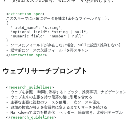
データ抽出タスクの場合、常にスキーマを提供します:
<
extraction_spec
>
このスキーマに正確にデータを抽出(余分なフィールドなし):

{

  "field_name": "string",

  "optional_field": "string | null",

  "numeric_field": "number | null"

}

- ソースにフィールドが存在しない場合、nullに設定(推測しない)

</
extraction_spec
>
ウェブリサーチプロンプト
<
research_guidelines
>
- ウェブを参照: 時間に依存するトピック、推奨事項、ナビゲーション
- ウェブ由来の主張を持つ段落の後に引用を含める

- 主要な主張に複数のソースを使用、一次ソースを優先

- 追加の検索が答えを実質的に変えるまでリサーチを続ける

</
research_guidelines
>