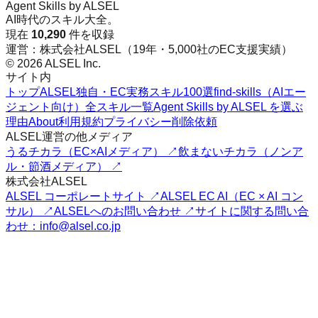
Agent Skills by ALSEL
AI時代のスキル大全。
現在
10,290
件を収録
運営：株式会社ALSEL（19年・5,000社のEC支援実績）
© 2026 ALSEL Inc.
サイト内
トップ
ALSEL独自・EC実務スキル100選
find-skills（AIエー
ジェント向け）
全スキル一覧
Agent Skills by ALSEL を選ぶ
理由
About
利用規約
プライバシー
削除依頼
ALSEL運営の他メディア
うるチカラ（EC×AIメディア） ↗
飲まないチカラ（ノンア
ル・節酒メディア） ↗
株式会社ALSEL
ALSEL コーポレートサイト ↗
ALSEL EC AI（EC × AI コン
サル） ↗
ALSELへのお問い合わせ ↗
サイトに関する問い合
わせ：info@alsel.co.jp