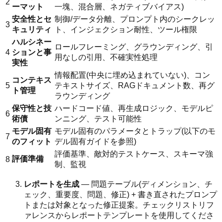
2
ーマット
一塊、混合層、ネガティブバイアス)
安全性とセ
制御/データ分離、プロンプト内のシークレッ
3
キュリティ
ト、インジェクション耐性、ツール権限
ハルシネー
ロールフレーミング、グラウンディング、引
4
ションと事
用なしの引用、不確実性処理
実性
情報配置(中央に埋め込まれていない)、コン
コンテキス
5
テキストサイズ、RAGドキュメント数、再グ
ト管理
ラウンディング
保守性と技
ハードコード値、再生成ロジック、モデルピ
6
術債
ンニング、テスト可能性
モデル固有
モデル固有のパラメータとトラップ(以下のモ
7
のフィット
デル固有ガイドを参照)
評価基準、敵対的テストケース、スキーマ強
評価準備
8
制、監視
レポートを生成
— 問題テーブル(ディメンション、チ
ェック、重要度、問題、修正) + 書き直されたプロンプ
トまたは対象となった修正提案。チェックリストリフ
ァレンスからレポートテンプレートを使用してくださ