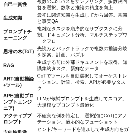
複数のCoTパスをサンプリング、多数決回
自己一貫性
答を選択。数学と推論の精度を向上
最初に関連知識を生成してから回答。常識
生成知識
と事実QA
複雑なタスクを順序的なサブタスクに分
プロンプトチ
割。ドキュメント分析、マルチステップワ
ェーニング
ークフロー
先読みとバックトラックで複数の推論分岐
思考の木(ToT)
を探索。計画、パズル
生成する前に外部ドキュメントを取得。知
RAG
識集約タスク、新鮮なデータ
CoTでツールを自動選択してオーケストレ
ART(自動推論
ーション。計算、検索、APIが必要なタス
+ツール)
ク
APE(自動プロ
LLMが候補プロンプトを生成してスコア。
ンプトエンジ
大規模なプロンプト最適化
ニア)
アクティブプ
不確実な例を特定し、選択的にCoTにアノ
ロンプト
テーション。適応的なフューショット
ヒント/キーワードを追加して生成方向をガ
方向性刺激