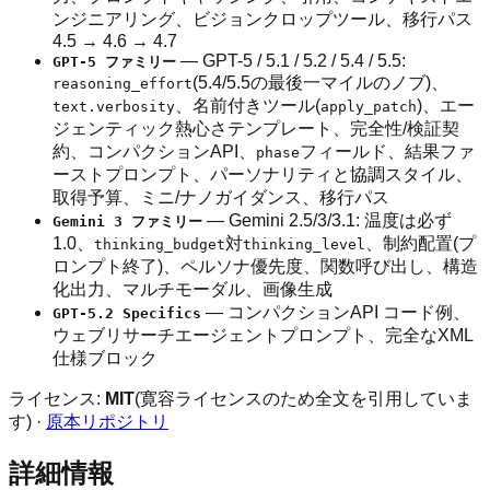
ンジニアリング、ビジョンクロップツール、移行パス
4.5 → 4.6 → 4.7
— GPT-5 / 5.1 / 5.2 / 5.4 / 5.5:
GPT-5 ファミリー
(5.4/5.5の最後一マイルのノブ)、
reasoning_effort
、名前付きツール(
)、エー
text.verbosity
apply_patch
ジェンティック熱心さテンプレート、完全性/検証契
約、コンパクションAPI、
フィールド、結果ファ
phase
ーストプロンプト、パーソナリティと協調スタイル、
取得予算、ミニ/ナノガイダンス、移行パス
— Gemini 2.5/3/3.1: 温度は必ず
Gemini 3 ファミリー
1.0、
対
、制約配置(プ
thinking_budget
thinking_level
ロンプト終了)、ペルソナ優先度、関数呼び出し、構造
化出力、マルチモーダル、画像生成
— コンパクションAPI コード例、
GPT-5.2 Specifics
ウェブリサーチエージェントプロンプト、完全なXML
仕様ブロック
ライセンス:
MIT
(寛容ライセンスのため全文を引用していま
す) ·
原本リポジトリ
詳細情報