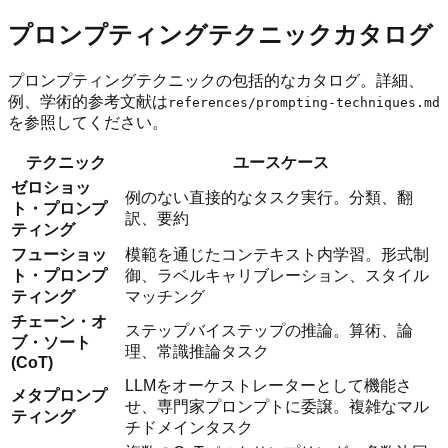
プロンプティングテクニックカタログ
プロンプティングテクニックの包括的なカタログ。詳細、
例、学術的参考文献は
references/prompting-techniques.md
を参照してください。
テクニック
ユースケース
ゼロショッ
例のない直接的なタスク実行。分類、翻
ト・プロンプ
訳、要約
ティング
フューショッ
模範を通じたコンテキスト内学習。形式制
ト・プロンプ
御、ラベルキャリブレーション、スタイル
ティング
マッチング
チェーン・オ
ステップバイステップの推論。算術、論
ブ・ソート
理、常識推論タスク
(CoT)
LLMをオーケストレーターとして機能さ
メタプロンプ
せ、専門家プロンプトに委譲。複雑なマル
ティング
チドメインタスク