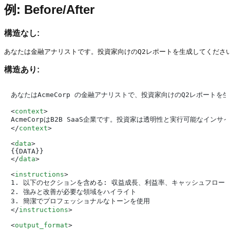
例: Before/After
構造なし:
構造あり:
あなたはAcmeCorp の金融アナリストで、投資家向けのQ2レポートを生
<
context
>
</
context
>
<
data
>
</
data
>
<
instructions
>
1. 以下のセクションを含める: 収益成長、利益率、キャッシュフロー

2. 強みと改善が必要な領域をハイライト

</
instructions
>
<
output_format
>