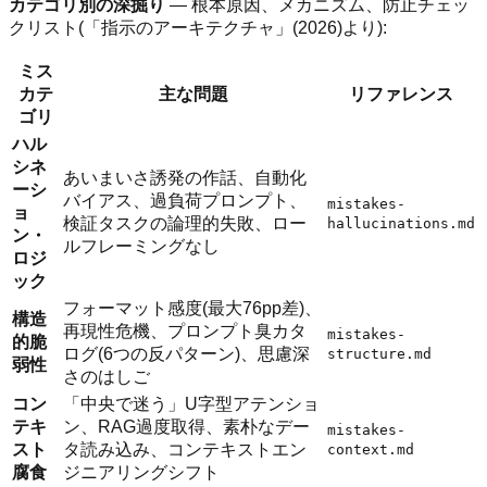
カテゴリ別の深掘り
— 根本原因、メカニズム、防止チェッ
クリスト(「指示のアーキテクチャ」(2026)より):
ミス
カテ
主な問題
リファレンス
ゴリ
ハル
シネ
あいまいさ誘発の作話、自動化
ーシ
バイアス、過負荷プロンプト、
mistakes-
ョ
検証タスクの論理的失敗、ロー
hallucinations.md
ン・
ルフレーミングなし
ロジ
ック
フォーマット感度(最大76pp差)、
構造
再現性危機、プロンプト臭カタ
mistakes-
的脆
ログ(6つの反パターン)、思慮深
structure.md
弱性
さのはしご
コン
「中央で迷う」U字型アテンショ
テキ
ン、RAG過度取得、素朴なデー
mistakes-
スト
タ読み込み、コンテキストエン
context.md
腐食
ジニアリングシフト