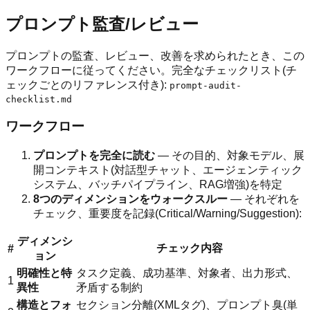
プロンプト監査/レビュー
プロンプトの監査、レビュー、改善を求められたとき、この
ワークフローに従ってください。完全なチェックリスト(チ
ェックごとのリファレンス付き):
prompt-audit-
checklist.md
ワークフロー
プロンプトを完全に読む
— その目的、対象モデル、展
開コンテキスト(対話型チャット、エージェンティック
システム、バッチパイプライン、RAG増強)を特定
8つのディメンションをウォークスルー
— それぞれを
チェック、重要度を記録(Critical/Warning/Suggestion):
ディメンシ
チェック内容
#
ョン
明確性と特
タスク定義、成功基準、対象者、出力形式、
1
異性
矛盾する制約
構造とフォ
セクション分離(XMLタグ)、プロンプト臭(単