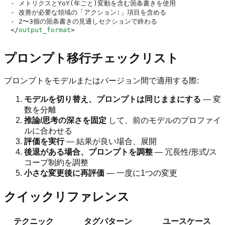
- メトリクスとYoY(年ごと)変動を含む箇条書きを使用

- 改善が必要な領域の「アクション:」項目を含める

</
output_format
>
プロンプト移行チェックリスト
プロンプトをモデルまたはバージョン間で適用する際:
モデルを切り替え、プロンプトは同じままにする
— 変
数を分離
推論/思考の深さを固定
して、前のモデルのプロファイ
ルに合わせる
評価を実行
— 結果が良い場合、展開
後退がある場合、プロンプトを調整
— 冗長性/形式/ス
コープ制約を調整
小さな変更後に再評価
— 一度に1つの変更
クイックリファレンス
テクニック
タグパターン
ユースケース