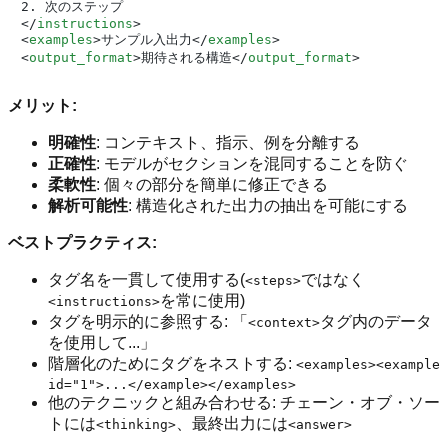
</
instructions
>
<
examples
>
サンプル入出力
</
examples
>
<
output_format
>
期待される構造
</
output_format
>
メリット:
明確性
: コンテキスト、指示、例を分離する
正確性
: モデルがセクションを混同することを防ぐ
柔軟性
: 個々の部分を簡単に修正できる
解析可能性
: 構造化された出力の抽出を可能にする
ベストプラクティス:
タグ名を一貫して使用する(
ではなく
<steps>
を常に使用)
<instructions>
タグを明示的に参照する: 「
タグ内のデータ
<context>
を使用して...」
階層化のためにタグをネストする:
<examples><example
id="1">...</example></examples>
他のテクニックと組み合わせる: チェーン・オブ・ソー
トには
、最終出力には
<thinking>
<answer>