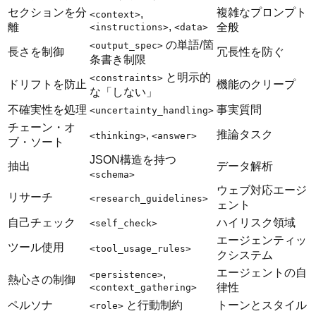
セクションを分
複雑なプロンプト
,
<context>
,
離
全般
<instructions>
<data>
の単語/箇
<output_spec>
長さを制御
冗長性を防ぐ
条書き制限
と明示的
<constraints>
ドリフトを防止
機能のクリープ
な「しない」
不確実性を処理
事実質問
<uncertainty_handling>
チェーン・オ
推論タスク
,
<thinking>
<answer>
ブ・ソート
JSON構造を持つ
抽出
データ解析
<schema>
ウェブ対応エージ
リサーチ
<research_guidelines>
ェント
自己チェック
ハイリスク領域
<self_check>
エージェンティッ
ツール使用
<tool_usage_rules>
クシステム
エージェントの自
,
<persistence>
熱心さの制御
律性
<context_gathering>
ペルソナ
と行動制約
トーンとスタイル
<role>