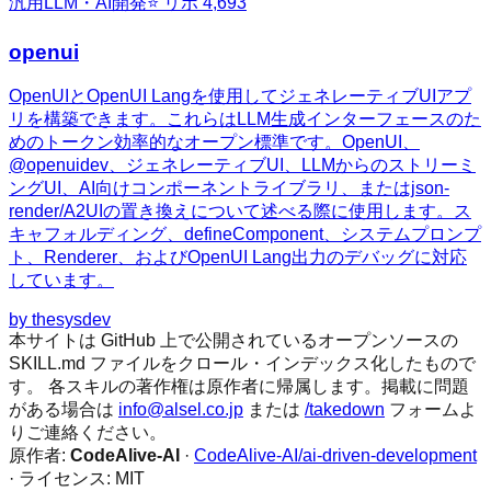
汎用
LLM・AI開発
⭐ リポ
4,693
openui
OpenUIとOpenUI Langを使用してジェネレーティブUIアプ
リを構築できます。これらはLLM生成インターフェースのた
めのトークン効率的なオープン標準です。OpenUI、
@openuidev、ジェネレーティブUI、LLMからのストリーミ
ングUI、AI向けコンポーネントライブラリ、またはjson-
render/A2UIの置き換えについて述べる際に使用します。ス
キャフォルディング、defineComponent、システムプロンプ
ト、Renderer、およびOpenUI Lang出力のデバッグに対応
しています。
by
thesysdev
本サイトは GitHub 上で公開されているオープンソースの
SKILL.md ファイルをクロール・インデックス化したもので
す。 各スキルの著作権は原作者に帰属します。掲載に問題
がある場合は
info@alsel.co.jp
または
/takedown
フォームよ
りご連絡ください。
原作者:
CodeAlive-AI
·
CodeAlive-AI/ai-driven-development
· ライセンス:
MIT