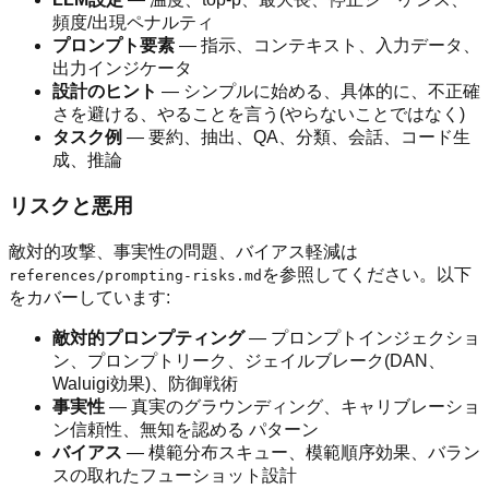
頻度/出現ペナルティ
プロンプト要素
— 指示、コンテキスト、入力データ、
出力インジケータ
設計のヒント
— シンプルに始める、具体的に、不正確
さを避ける、やることを言う(やらないことではなく)
タスク例
— 要約、抽出、QA、分類、会話、コード生
成、推論
リスクと悪用
敵対的攻撃、事実性の問題、バイアス軽減は
を参照してください。以下
references/prompting-risks.md
をカバーしています:
敵対的プロンプティング
— プロンプトインジェクショ
ン、プロンプトリーク、ジェイルブレーク(DAN、
Waluigi効果)、防御戦術
事実性
— 真実のグラウンディング、キャリブレーショ
ン信頼性、無知を認める パターン
バイアス
— 模範分布スキュー、模範順序効果、バラン
スの取れたフューショット設計