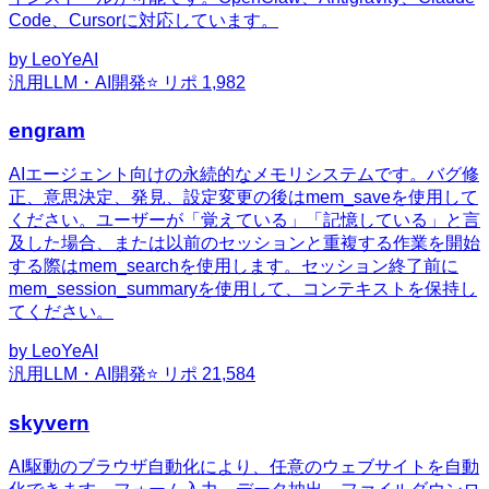
Code、Cursorに対応しています。
by
LeoYeAI
汎用
LLM・AI開発
⭐ リポ
1,982
engram
AIエージェント向けの永続的なメモリシステムです。バグ修
正、意思決定、発見、設定変更の後はmem_saveを使用して
ください。ユーザーが「覚えている」「記憶している」と言
及した場合、または以前のセッションと重複する作業を開始
する際はmem_searchを使用します。セッション終了前に
mem_session_summaryを使用して、コンテキストを保持し
てください。
by
LeoYeAI
汎用
LLM・AI開発
⭐ リポ
21,584
skyvern
AI駆動のブラウザ自動化により、任意のウェブサイトを自動