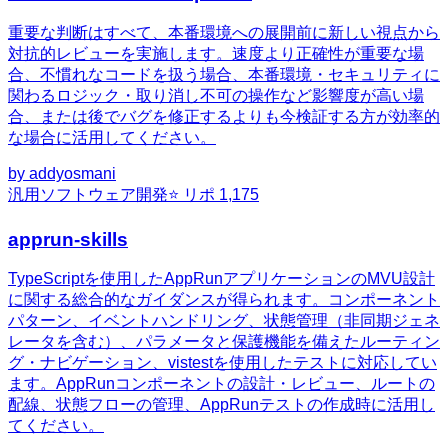
重要な判断はすべて、本番環境への展開前に新しい視点から
対抗的レビューを実施します。速度より正確性が重要な場
合、不慣れなコードを扱う場合、本番環境・セキュリティに
関わるロジック・取り消し不可の操作など影響度が高い場
合、または後でバグを修正するよりも今検証する方が効率的
な場合に活用してください。
by
addyosmani
汎用
ソフトウェア開発
⭐ リポ
1,175
apprun-skills
TypeScriptを使用したAppRunアプリケーションのMVU設計
に関する総合的なガイダンスが得られます。コンポーネント
パターン、イベントハンドリング、状態管理（非同期ジェネ
レータを含む）、パラメータと保護機能を備えたルーティン
グ・ナビゲーション、vistestを使用したテストに対応してい
ます。AppRunコンポーネントの設計・レビュー、ルートの
配線、状態フローの管理、AppRunテストの作成時に活用し
てください。