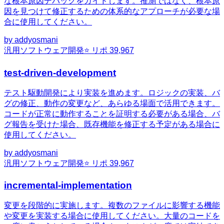
な根本原因デバッグをガイドします。推測ではなく、根本原
因を見つけて修正するための体系的なアプローチが必要な場
合に使用してください。
by
addyosmani
汎用
ソフトウェア開発
⭐ リポ
39,967
test-driven-development
テスト駆動開発により実装を進めます。ロジックの実装、バ
グの修正、動作の変更など、あらゆる場面で活用できます。
コードが正常に動作することを証明する必要がある場合、バ
グ報告を受けた場合、既存機能を修正する予定がある場合に
使用してください。
by
addyosmani
汎用
ソフトウェア開発
⭐ リポ
39,967
incremental-implementation
変更を段階的に実施します。複数のファイルに影響する機能
や変更を実装する場合に使用してください。大量のコードを