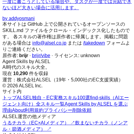
一度に書こうとしている場合や、タスクが一度では完結でき
ないほど大きい場合に活用します。
by
addyosmani
本サイトは GitHub 上で公開されているオープンソースの
SKILL.md ファイルをクロール・インデックス化したもので
す。 各スキルの著作権は原作者に帰属します。掲載に問題
がある場合は
info@alsel.co.jp
または
/takedown
フォームよ
りご連絡ください。
原作者:
brijr
·
brijr/vibe
· ライセンス:
unknown
Agent Skills by ALSEL
AI時代のスキル大全。
現在
10,290
件を収録
運営：株式会社ALSEL（19年・5,000社のEC支援実績）
© 2026 ALSEL Inc.
サイト内
トップ
ALSEL独自・EC実務スキル100選
find-skills（AIエー
ジェント向け）
全スキル一覧
Agent Skills by ALSEL を選ぶ
理由
About
利用規約
プライバシー
削除依頼
ALSEL運営の他メディア
うるチカラ（EC×AIメディア） ↗
飲まないチカラ（ノンア
ル・節酒メディア） ↗