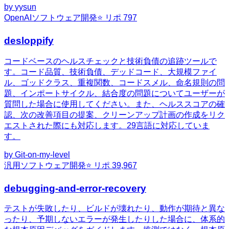
by
yysun
OpenAI
ソフトウェア開発
⭐ リポ
797
desloppify
コードベースのヘルスチェックと技術負債の追跡ツールで
す。コード品質、技術負債、デッドコード、大規模ファイ
ル、ゴッドクラス、重複関数、コードスメル、命名規則の問
題、インポートサイクル、結合度の問題についてユーザーが
質問した場合に使用してください。また、ヘルススコアの確
認、次の改善項目の提案、クリーンアップ計画の作成をリク
エストされた際にも対応します。29言語に対応していま
す。
by
Git-on-my-level
汎用
ソフトウェア開発
⭐ リポ
39,967
debugging-and-error-recovery
テストが失敗したり、ビルドが壊れたり、動作が期待と異な
ったり、予期しないエラーが発生したりした場合に、体系的