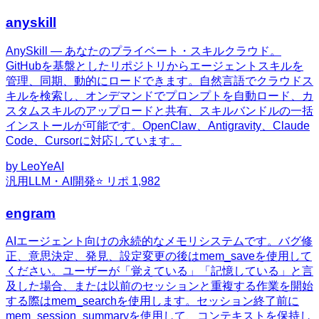
anyskill
AnySkill — あなたのプライベート・スキルクラウド。
GitHubを基盤としたリポジトリからエージェントスキルを
管理、同期、動的にロードできます。自然言語でクラウドス
キルを検索し、オンデマンドでプロンプトを自動ロード、カ
スタムスキルのアップロードと共有、スキルバンドルの一括
インストールが可能です。OpenClaw、Antigravity、Claude
Code、Cursorに対応しています。
by
LeoYeAI
汎用
LLM・AI開発
⭐ リポ
1,982
engram
AIエージェント向けの永続的なメモリシステムです。バグ修
正、意思決定、発見、設定変更の後はmem_saveを使用して
ください。ユーザーが「覚えている」「記憶している」と言
及した場合、または以前のセッションと重複する作業を開始
する際はmem_searchを使用します。セッション終了前に
mem_session_summaryを使用して、コンテキストを保持し