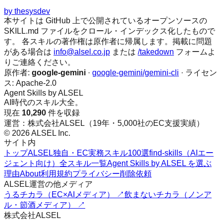
by
thesysdev
本サイトは GitHub 上で公開されているオープンソースの
SKILL.md ファイルをクロール・インデックス化したもので
す。 各スキルの著作権は原作者に帰属します。掲載に問題
がある場合は
info@alsel.co.jp
または
/takedown
フォームよ
りご連絡ください。
原作者:
google-gemini
·
google-gemini/gemini-cli
· ライセン
ス:
Apache-2.0
Agent Skills by ALSEL
AI時代のスキル大全。
現在
10,290
件を収録
運営：株式会社ALSEL（19年・5,000社のEC支援実績）
© 2026 ALSEL Inc.
サイト内
トップ
ALSEL独自・EC実務スキル100選
find-skills（AIエー
ジェント向け）
全スキル一覧
Agent Skills by ALSEL を選ぶ
理由
About
利用規約
プライバシー
削除依頼
ALSEL運営の他メディア
うるチカラ（EC×AIメディア） ↗
飲まないチカラ（ノンア
ル・節酒メディア） ↗
株式会社ALSEL