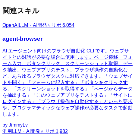
関連スキル
OpenAI
LLM・AI開発
⭐ リポ
6,054
agent-browser
AI エージェント向けのブラウザ自動化 CLI です。ウェブサ
イトとの対話が必要な場合に使用します。ページ遷移、フォ
ーム入力、ボタンクリック、スクリーンショット取得、デー
タ抽出、ウェブアプリのテスト、ブラウザ操作の自動化な
ど、あらゆるブラウザタスクに対応できます。「ウェブサイ
トを開く」「フォームに記入する」「ボタンをクリックす
る」「スクリーンショットを取得する」「ページからデータ
を抽出する」「このウェブアプリをテストする」「サイトに
ログインする」「ブラウザ操作を自動化する」といった要求
や、プログラマティックなウェブ操作が必要なタスクで起動
します。
by
JimmyLv
汎用
LLM・AI開発
⭐ リポ
1,982