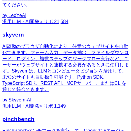
てください。
by
LeoYeAI
汎用
LLM・AI開発
⭐ リポ
21,584
skyvern
AI駆動のブラウザ自動化により、任意のウェブサイトを自動
化できます。フォーム入力、データ抽出、ファイルダウンロ
ード、ログイン、複数ステップのワークフロー実行など、ユ
ーザーがウェブサイトと連携する必要があるときに使用しま
す。Skyvernは、LLMとコンピュータビジョンを活用して、
未知のサイトも自動操作可能です。Python SDK、
TypeScript SDK、REST API、MCPサーバー、またはCLIを
通じて統合できます。
by
Skyvern-AI
汎用
LLM・AI開発
⭐ リポ
1,149
pinchbench
PinchBenchベンチマークを実行して、OpenClawエージェ