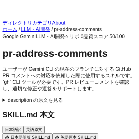
ディレクトリ
カテゴリ
About
ホーム
/
LLM・AI開発
/
pr-address-comments
Google Gemini
LLM・AI開発
⭐ リポ
0
品質スコア
50
/100
pr-address-comments
ユーザーが Gemini CLI の現在のブランチに対する GitHub
PR コメントへの対応を依頼した際に使用するスキルです。
`gh` CLI ツールが必要です。PR レビューコメントを確認
し、適切な修正や返答をサポートします。
description の原文を見る
SKILL.md 本文
日本語訳
英語原文
📥 日本語訳版 SKILL.md
📥 英語原本 SKILL.md