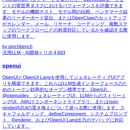
ントの実世界タスクにおけるパフォーマンスを評価できま
す。モデルの機能テスト、モデル間の比較、ベンチマーク結
果のリーダーボード提出、またはOpenClawのセットアップ
がカレンダー、メール、リサーチ、コーディング、複数ステ
ップのワークフローにどの程度対応しているかを確認する際
に使用します。
by
pinchbench
汎用
LLM・AI開発
⭐ リポ
4,693
openui
OpenUIとOpenUI Langを使用してジェネレーティブUIアプ
リを構築できます。これらはLLM生成インターフェースのた
めのトークン効率的なオープン標準です。OpenUI、
@openuidev、ジェネレーティブUI、LLMからのストリーミ
ングUI、AI向けコンポーネントライブラリ、またはjson-
render/A2UIの置き換えについて述べる際に使用します。ス
キャフォルディング、defineComponent、システムプロンプ
ト、Renderer、およびOpenUI Lang出力のデバッグに対応
しています。