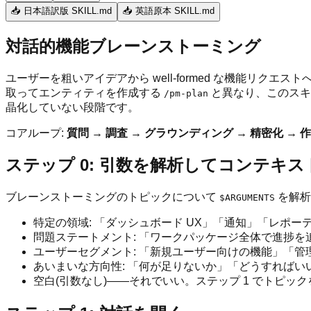
📥 日本語訳版 SKILL.md
📥 英語原本 SKILL.md
対話的機能ブレーンストーミング
ユーザーを粗いアイデアから well-formed な機能リ
取ってエンティティを作成する
と異なり、このスキ
/pm-plan
晶化していない段階です。
コアループ:
質問 → 調査 → グラウンディング → 精密化 → 
ステップ 0: 引数を解析してコンテキ
ブレーンストーミングのトピックについて
を解析
$ARGUMENTS
特定の領域: 「ダッシュボード UX」「通知」「レポー
問題ステートメント: 「ワークパッケージ全体で進捗を
ユーザーセグメント: 「新規ユーザー向けの機能」「管
あいまいな方向性: 「何が足りないか」「どうすればい
空白(引数なし)——それでいい。ステップ 1 でトピッ