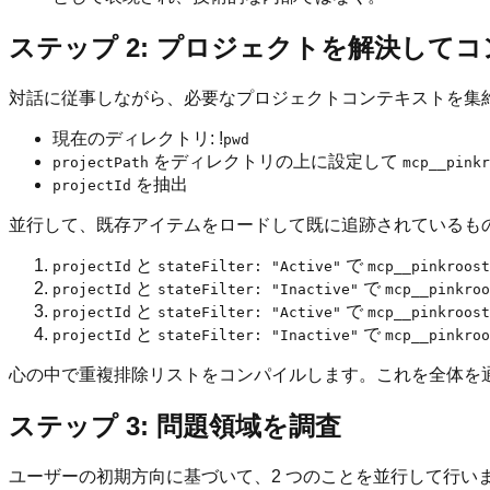
ステップ 2: プロジェクトを解決して
対話に従事しながら、必要なプロジェクトコンテキストを集約
現在のディレクトリ: !
pwd
をディレクトリの上に設定して
projectPath
mcp__pinkr
を抽出
projectId
並行して、既存アイテムをロードして既に追跡されているもの
と
で
projectId
stateFilter: "Active"
mcp__pinkroost
と
で
projectId
stateFilter: "Inactive"
mcp__pinkroo
と
で
projectId
stateFilter: "Active"
mcp__pinkroost
と
で
projectId
stateFilter: "Inactive"
mcp__pinkroo
心の中で重複排除リストをコンパイルします。これを全体を
ステップ 3: 問題領域を調査
ユーザーの初期方向に基づいて、2 つのことを並行して行いま