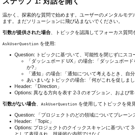
ステップ 1: 対話を開く
温かく、探索的な質問で始めます。ユーザーのメンタルモデ
ます。まだソリューションに飛び込まないでください。
引数が提供された場合
、トピックを認識してフォーカス質問を
を使用:
AskUserQuestion
Question: トピックに基づいて、可能性を閉じずに
「ダッシュボード UX」の場合: 「ダッシュボ
か?」
「通知」の場合: 「通知について考えるとき、自
あいまいなトピックの場合: 「何がこれを促しま
Header: 「Direction」
Options: 異なる方向を表す 2-3 のオプション、お
引数がない場合
、
を使用してトピックを発見
AskUserQuestion
Question: 「プロジェクトのどの領域についてブレ
Header: 「Topic」
Options: プロジェクトのクイックスキャンに基づい
として表現され、技術的な内部ではなく。