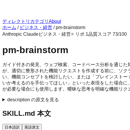
ディレクトリ
カテゴリ
About
ホーム
/
ビジネス・経営
/
pm-brainstorm
Anthropic Claude
ビジネス・経営
⭐ リポ
1
品質スコア
73
/100
pm-brainstorm
ガイド付きの発見、ウェブ検索、コードベース分析を通じた
が、適切に整形された機能リクエストを作成する前に、ソク
い、機能コンセプトを検討したい、または「ブレインストー
いか考えるのを手伝ってほしい」といった表現をした場合に
が必要な場合にも使用します。曖昧な思考を明確な機能リク
description の原文を見る
SKILL.md 本文
日本語訳
英語原文