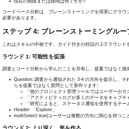
現在の制限または隙間は何ですか?
コードベース分析は、ブレーンストーミングを現実にグラウ
必要があります。
ステップ 4: ブレーンストーミングループ(
これはスキルの中核です。ガイド付きの対話の 2-3 ラウンド
ラウンド 1: 可能性を拡張
調査とコード分析から学んだことを共有し、提案ではなく挑
Question: 調査から通知された 3-4 の方向
らを提案ではなく質問として形作ります:
「他のプロジェクト管理ツールではユーザーがカ
「アクティビティログが多くのデータをキャプチ
「研究によると、ステータス通知を使用するチーム
Header: 「Explore」
multiSelect: true(ユーザーは複数の方向に関心を持つ
ラウンド 2: より深く、形を作る