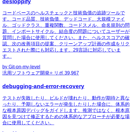
desloppify
コードベースのヘルスチェックと技術負債の追跡ツールで
す。コード品質、技術負債、デッドコード、大規模ファイ
ル、ゴッドクラス、重複関数、コードスメル、命名規則の問
題、インポートサイクル、結合度の問題についてユーザーが
質問した場合に使用してください。また、ヘルススコアの確
認、次の改善項目の提案、クリーンアップ計画の作成をリク
エストされた際にも対応します。29言語に対応していま
す。
by
Git-on-my-level
汎用
ソフトウェア開発
⭐ リポ
39,967
debugging-and-error-recovery
テストが失敗したり、ビルドが壊れたり、動作が期待と異な
ったり、予期しないエラーが発生したりした場合に、体系的
な根本原因デバッグをガイドします。推測ではなく、根本原
因を見つけて修正するための体系的なアプローチが必要な場
合に使用してください。