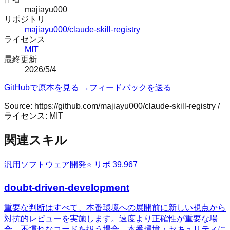
majiayu000
リポジトリ
majiayu000/claude-skill-registry
ライセンス
MIT
最終更新
2026/5/4
GitHubで原本を見る →
フィードバックを送る
Source:
https://github.com/majiayu000/claude-skill-registry
/
ライセンス:
MIT
関連スキル
汎用
ソフトウェア開発
⭐ リポ
39,967
doubt-driven-development
重要な判断はすべて、本番環境への展開前に新しい視点から
対抗的レビューを実施します。速度より正確性が重要な場
合、不慣れなコードを扱う場合、本番環境・セキュリティに