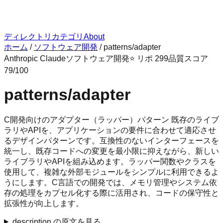
ディレクトリ
カテゴリ
About
ホーム
/
ソフトウェア開発
/
patterns/adapter
Anthropic Claude
ソフトウェア開発
⭐ リポ
299
品質スコア
79
/100
patterns/adapter
C開発向けのアダプター（ラッパー）パターン 既存のライブ
ラリやAPIを、アプリケーションの要件に合わせて適応させ
るデザインパターンです。互換性のないインターフェースを
統一し、既存コードへの変更を最小限に抑えながら、新しい
ライブラリやAPIを組み込めます。ラッパー関数やクラスを
使用して、複雑な外部モジュールをシンプルに利用できるよ
うにします。C言語での開発では、メモリ管理やシステム依
存の処理をカプセル化する際に活用され、コードの保守性と
拡張性が向上します。
description の原文を見る