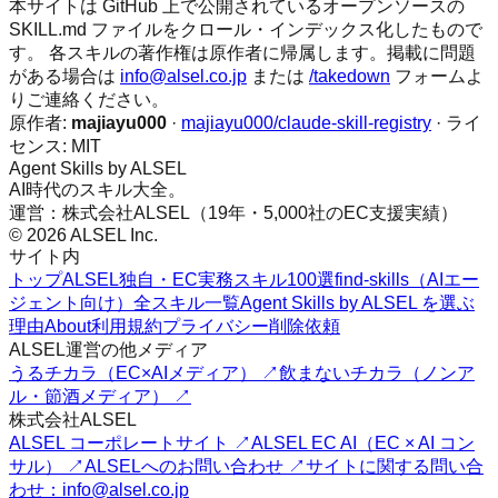
本サイトは GitHub 上で公開されているオープンソースの
SKILL.md ファイルをクロール・インデックス化したもので
す。 各スキルの著作権は原作者に帰属します。掲載に問題
がある場合は
info@alsel.co.jp
または
/takedown
フォームよ
りご連絡ください。
原作者:
majiayu000
·
majiayu000/claude-skill-registry
· ライ
センス:
MIT
Agent Skills by ALSEL
AI時代のスキル大全。
運営：株式会社ALSEL（19年・5,000社のEC支援実績）
© 2026 ALSEL Inc.
サイト内
トップ
ALSEL独自・EC実務スキル100選
find-skills（AIエー
ジェント向け）
全スキル一覧
Agent Skills by ALSEL を選ぶ
理由
About
利用規約
プライバシー
削除依頼
ALSEL運営の他メディア
うるチカラ（EC×AIメディア） ↗
飲まないチカラ（ノンア
ル・節酒メディア） ↗
株式会社ALSEL
ALSEL コーポレートサイト ↗
ALSEL EC AI（EC × AI コン
サル） ↗
ALSELへのお問い合わせ ↗
サイトに関する問い合
わせ：info@alsel.co.jp