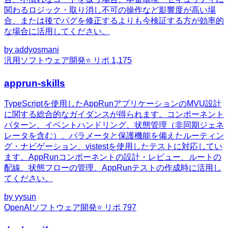
関わるロジック・取り消し不可の操作など影響度が高い場
合、または後でバグを修正するよりも今検証する方が効率的
な場合に活用してください。
by
addyosmani
汎用
ソフトウェア開発
⭐ リポ
1,175
apprun-skills
TypeScriptを使用したAppRunアプリケーションのMVU設計
に関する総合的なガイダンスが得られます。コンポーネント
パターン、イベントハンドリング、状態管理（非同期ジェネ
レータを含む）、パラメータと保護機能を備えたルーティン
グ・ナビゲーション、vistestを使用したテストに対応してい
ます。AppRunコンポーネントの設計・レビュー、ルートの
配線、状態フローの管理、AppRunテストの作成時に活用し
てください。
by
yysun
OpenAI
ソフトウェア開発
⭐ リポ
797