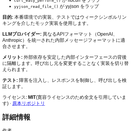
が libcurl をラップ
curl_easy_perform_()
が yyjson をラップ
yyjson_read_file_()
目的:
本番環境での実装、テストではウィークシンボルリン
キングを介したモック実装を使用します。
LLMプロバイダー:
異なるAPIフォーマット（OpenAI、
Anthropic）を統一された内部メッセージフォーマットに適
合させます。
メリット:
外部依存を安定した内部インターフェースの背後
に隔離します。呼び出し元を変更することなく実装を切り替
えられます。
テスト:
障害を注入し、レスポンスを制御し、呼び出しを検
証します。
ライセンス:
MIT
(寛容ライセンスのため全文を引用していま
す) ·
原本リポジトリ
詳細情報
作者