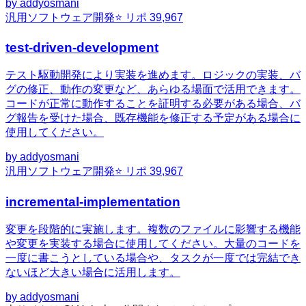
by
addyosmani
汎用
ソフトウェア開発
⭐ リポ
39,967
test-driven-development
テスト駆動開発により実装を進めます。ロジックの実装、バ
グの修正、動作の変更など、あらゆる場面で活用できます。
コードが正常に動作することを証明する必要がある場合、バ
グ報告を受けた場合、既存機能を修正する予定がある場合に
使用してください。
by
addyosmani
汎用
ソフトウェア開発
⭐ リポ
39,967
incremental-implementation
変更を段階的に実施します。複数のファイルに影響する機能
や変更を実装する場合に使用してください。大量のコードを
一度に書こうとしている場合や、タスクが一度では完結でき
ないほど大きい場合に活用します。
by
addyosmani