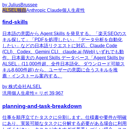
by
JuliusBrussee
ALSEL独自
Anthropic Claude
個人生産性
find-skills
日本語の意図から Agent Skills を発見する。「楽天SEOのス
キル探して」「PDFを処理したい」「データ分析を自動化
したい」などの日本語リクエストに対応。Claude Code
(CLI)、Codex、Gemini CLI、claude.ai (Web) いずれでも動
作。日本最大の Agent Skills データベース「Agent Skills by
ALSEL」(11,000件超、全件日本語化、ダウンロード可能ス
キル8,600件超) から、ユーザーの意図に合うスキルを推
薦・インストール案内する。
by
株式会社ALSEL
汎用
個人生産性
⭐ リポ
39,967
planning-and-task-breakdown
仕事を順序立てたタスクに分割します。仕様書や要件が明確
にあり、実装可能なタスクに分解する必要がある場合に利用