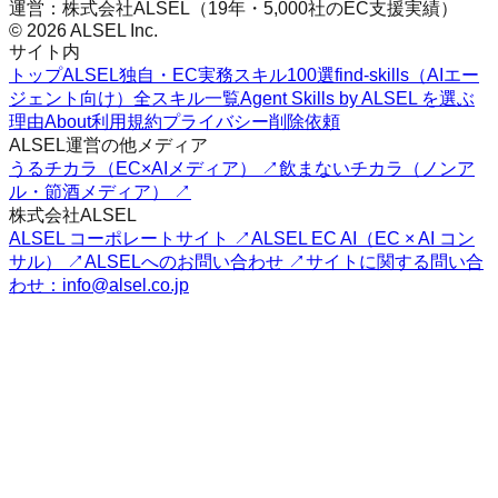
運営：株式会社ALSEL（19年・5,000社のEC支援実績）
© 2026 ALSEL Inc.
サイト内
トップ
ALSEL独自・EC実務スキル100選
find-skills（AIエー
ジェント向け）
全スキル一覧
Agent Skills by ALSEL を選ぶ
理由
About
利用規約
プライバシー
削除依頼
ALSEL運営の他メディア
うるチカラ（EC×AIメディア） ↗
飲まないチカラ（ノンア
ル・節酒メディア） ↗
株式会社ALSEL
ALSEL コーポレートサイト ↗
ALSEL EC AI（EC × AI コン
サル） ↗
ALSELへのお問い合わせ ↗
サイトに関する問い合
わせ：info@alsel.co.jp