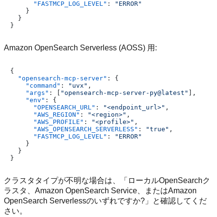
"FASTMCP_LOG_LEVEL"
:
"ERROR"
}
}
}
Amazon OpenSearch Serverless (AOSS) 用:
{
"opensearch-mcp-server"
:
{
"command"
:
"uvx"
,
"args"
:
[
"opensearch-mcp-server-py@latest"
]
,
"env"
:
{
"OPENSEARCH_URL"
:
"<endpoint_url>"
,
"AWS_REGION"
:
"<region>"
,
"AWS_PROFILE"
:
"<profile>"
,
"AWS_OPENSEARCH_SERVERLESS"
:
"true"
,
"FASTMCP_LOG_LEVEL"
:
"ERROR"
}
}
}
クラスタタイプが不明な場合は、「ローカルOpenSearchク
ラスタ、Amazon OpenSearch Service、またはAmazon
OpenSearch Serverlessのいずれですか?」と確認してくだ
さい。