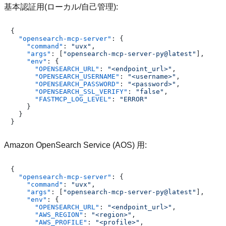
基本認証用(ローカル/自己管理):
{
"opensearch-mcp-server"
:
{
"command"
:
"uvx"
,
"args"
:
[
"opensearch-mcp-server-py@latest"
]
,
"env"
:
{
"OPENSEARCH_URL"
:
"<endpoint_url>"
,
"OPENSEARCH_USERNAME"
:
"<username>"
,
"OPENSEARCH_PASSWORD"
:
"<password>"
,
"OPENSEARCH_SSL_VERIFY"
:
"false"
,
"FASTMCP_LOG_LEVEL"
:
"ERROR"
}
}
}
Amazon OpenSearch Service (AOS) 用:
{
"opensearch-mcp-server"
:
{
"command"
:
"uvx"
,
"args"
:
[
"opensearch-mcp-server-py@latest"
]
,
"env"
:
{
"OPENSEARCH_URL"
:
"<endpoint_url>"
,
"AWS_REGION"
:
"<region>"
,
"AWS_PROFILE"
:
"<profile>"
,