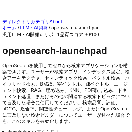
ディレクトリ
カテゴリ
About
ホーム
/
LLM・AI開発
/
opensearch-launchpad
汎用
LLM・AI開発
⭐ リポ
11
品質スコア
80
/100
opensearch-launchpad
OpenSearchを使用してゼロから検索アプリケーションを構
築できます。ユーザーが検索アプリ、インデックス設定、検
索アーキテクチャ、セマンティック検索、ベクトル検索、ハ
イブリッド検索、BM25、密ベクトル、疎ベクトル、エージ
ェント検索、RAG、埋め込み、KNN、PDF取り込み、ドキ
ュメント処理、またはその他の関連する検索トピックについ
て言及した場合に使用してください。検索品質、評価、
nDCG、適合率、関連性チューニング、またはOpenSearch
に言及しない検索ビルダーについてユーザーが述べた場合で
も、このスキルを有効化します。