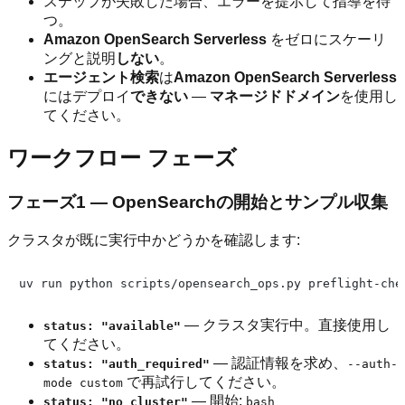
ステップが失敗した場合、エラーを提示して指導を待
つ。
Amazon OpenSearch Serverless
をゼロにスケーリ
ングと説明
しない
。
エージェント検索
は
Amazon OpenSearch Serverless
にはデプロイ
できない
—
マネージドドメイン
を使用し
てください。
ワークフロー フェーズ
フェーズ1 — OpenSearchの開始とサンプル収集
クラスタが既に実行中かどうかを確認します:
— クラスタ実行中。直接使用し
status: "available"
てください。
— 認証情報を求め、
status: "auth_required"
--auth-
で再試行してください。
mode custom
— 開始:
status: "no_cluster"
bash