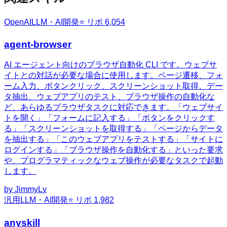
OpenAI
LLM・AI開発
⭐ リポ
6,054
agent-browser
AI エージェント向けのブラウザ自動化 CLI です。ウェブサ
イトとの対話が必要な場合に使用します。ページ遷移、フォ
ーム入力、ボタンクリック、スクリーンショット取得、デー
タ抽出、ウェブアプリのテスト、ブラウザ操作の自動化な
ど、あらゆるブラウザタスクに対応できます。「ウェブサイ
トを開く」「フォームに記入する」「ボタンをクリックす
る」「スクリーンショットを取得する」「ページからデータ
を抽出する」「このウェブアプリをテストする」「サイトに
ログインする」「ブラウザ操作を自動化する」といった要求
や、プログラマティックなウェブ操作が必要なタスクで起動
します。
by
JimmyLv
汎用
LLM・AI開発
⭐ リポ
1,982
anyskill