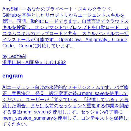
AnySkill — あなたのプライベート・スキルクラウド。
GitHubを基盤としたリポジトリからエージェントスキルを
管理、同期、動的にロードできます。自然言語でクラウドス
キルを検索し、オンデマンドでプロンプトを自動ロード、カ
スタムスキルのアップロードと共有、スキルバンドルの一括
インストールが可能です。OpenClaw、Antigravity、Claude
Code、Cursorに対応しています。
by
LeoYeAI
汎用
LLM・AI開発
⭐ リポ
1,982
engram
AIエージェント向けの永続的なメモリシステムです。バグ修
正、意思決定、発見、設定変更の後はmem_saveを使用して
ください。ユーザーが「覚えている」「記憶している」と言
及した場合、または以前のセッションと重複する作業を開始
する際はmem_searchを使用します。セッション終了前に
mem_session_summaryを使用して、コンテキストを保持し
てください。