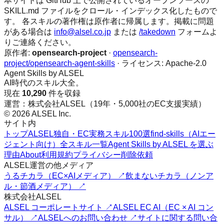
本サイトは GitHub 上で公開されているオープンソースの
SKILL.md ファイルをクロール・インデックス化したもので
す。 各スキルの著作権は原作者に帰属します。掲載に問題
がある場合は
info@alsel.co.jp
または
/takedown
フォームよ
りご連絡ください。
原作者:
opensearch-project
·
opensearch-
project/opensearch-agent-skills
· ライセンス:
Apache-2.0
Agent Skills by ALSEL
AI時代のスキル大全。
現在
10,290
件を収録
運営：株式会社ALSEL（19年・5,000社のEC支援実績）
© 2026 ALSEL Inc.
サイト内
トップ
ALSEL独自・EC実務スキル100選
find-skills（AIエー
ジェント向け）
全スキル一覧
Agent Skills by ALSEL を選ぶ
理由
About
利用規約
プライバシー
削除依頼
ALSEL運営の他メディア
うるチカラ（EC×AIメディア） ↗
飲まないチカラ（ノンア
ル・節酒メディア） ↗
株式会社ALSEL
ALSEL コーポレートサイト ↗
ALSEL EC AI（EC × AI コン
サル） ↗
ALSELへのお問い合わせ ↗
サイトに関する問い合