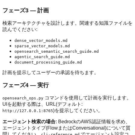
フェーズ3 — 計画
検索アーキテクチャを設計します。関連する知識ファイルを
読んでください:
dense_vector_models.md
sparse_vector_models.md
opensearch_semantic_search_guide.md
agentic_search_guide.md
document_processing_guide.md
計画を提示してユーザーの承認を待ちます。
フェーズ4 — 実行
コマンドを使用して計画を実行します。
opensearch_ops.py
UIを起動する際は、URL(デフォルト:
)を提示してください。
http://127.0.0.1:8765
エージェント検索の場合:
BedrockのAWS認証情報を求め、
エージェントタイプ(FlowまたはConversational)について質
問してください。
でエージェント設定コ
cli-reference.md