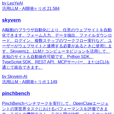
by
LeoYeAI
汎用
LLM・AI開発
⭐ リポ
21,584
skyvern
AI駆動のブラウザ自動化により、任意のウェブサイトを自動
化できます。フォーム入力、データ抽出、ファイルダウンロ
ード、ログイン、複数ステップのワークフロー実行など、ユ
ーザーがウェブサイトと連携する必要があるときに使用しま
す。Skyvernは、LLMとコンピュータビジョンを活用して、
未知のサイトも自動操作可能です。Python SDK、
TypeScript SDK、REST API、MCPサーバー、またはCLIを
通じて統合できます。
by
Skyvern-AI
汎用
LLM・AI開発
⭐ リポ
1,149
pinchbench
PinchBenchベンチマークを実行して、OpenClawエージェ
ントの実世界タスクにおけるパフォーマンスを評価できま