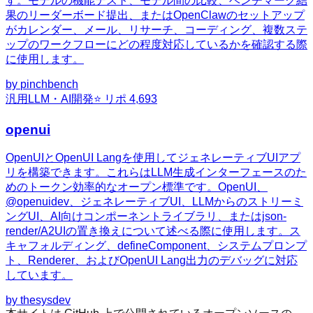
す。モデルの機能テスト、モデル間の比較、ベンチマーク結
果のリーダーボード提出、またはOpenClawのセットアップ
がカレンダー、メール、リサーチ、コーディング、複数ステ
ップのワークフローにどの程度対応しているかを確認する際
に使用します。
by
pinchbench
汎用
LLM・AI開発
⭐ リポ
4,693
openui
OpenUIとOpenUI Langを使用してジェネレーティブUIアプ
リを構築できます。これらはLLM生成インターフェースのた
めのトークン効率的なオープン標準です。OpenUI、
@openuidev、ジェネレーティブUI、LLMからのストリーミ
ングUI、AI向けコンポーネントライブラリ、またはjson-
render/A2UIの置き換えについて述べる際に使用します。ス
キャフォルディング、defineComponent、システムプロンプ
ト、Renderer、およびOpenUI Lang出力のデバッグに対応
しています。
by
thesysdev