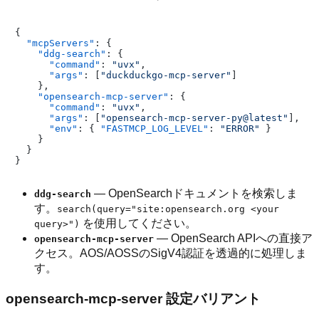
{
"mcpServers"
:
{
"ddg-search"
:
{
"command"
:
"uvx"
,
"args"
:
[
"duckduckgo-mcp-server"
]
}
,
"opensearch-mcp-server"
:
{
"command"
:
"uvx"
,
"args"
:
[
"opensearch-mcp-server-py@latest"
]
,
"env"
:
{
"FASTMCP_LOG_LEVEL"
:
"ERROR"
}
}
}
}
— OpenSearchドキュメントを検索しま
ddg-search
す。
search(query="site:opensearch.org <your
を使用してください。
query>")
— OpenSearch APIへの直接ア
opensearch-mcp-server
クセス。AOS/AOSSのSigV4認証を透過的に処理しま
す。
opensearch-mcp-server 設定バリアント