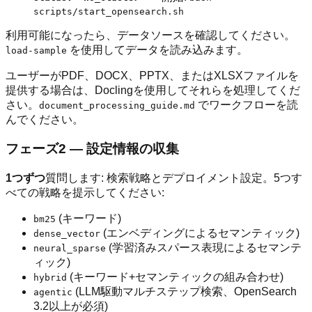
scripts/start_opensearch.sh
利用可能になったら、データソースを確認してください。
を使用してデータを読み込みます。
load-sample
ユーザーがPDF、DOCX、PPTX、またはXLSXファイルを
提供する場合は、Doclingを使用してそれらを処理してくだ
さい。
でワークフローを読
document_processing_guide.md
んでください。
フェーズ2 — 設定情報の収集
1つずつ
質問します: 検索戦略とデプロイメント設定。5つす
べての戦略を提示してください:
(キーワード)
bm25
(エンベディングによるセマンティック)
dense_vector
(学習済みスパース表現によるセマンテ
neural_sparse
ィック)
(キーワード+セマンティックの組み合わせ)
hybrid
(LLM駆動マルチステップ検索、OpenSearch
agentic
3.2以上が必須)