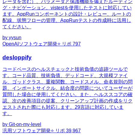
レータを含む）、パラメータと保護機能を備えたルーティン
グ・ナビゲーション、vistestを使用したテストに対応してい
ます。AppRunコンポーネントの設計・レビュー、ルートの
配線、状態フローの管理、AppRunテストの作成時に活用し
てください。
by
yysun
OpenAI
ソフトウェア開発
⭐ リポ
797
desloppify
コードベースのヘルスチェックと技術負債の追跡ツールで
す。コード品質、技術負債、デッドコード、大規模ファイ
ル、ゴッドクラス、重複関数、コードスメル、命名規則の問
題、インポートサイクル、結合度の問題についてユーザーが
質問した場合に使用してください。また、ヘルススコアの確
認、次の改善項目の提案、クリーンアップ計画の作成をリク
エストされた際にも対応します。29言語に対応していま
す。
by
Git-on-my-level
汎用
ソフトウェア開発
⭐ リポ
39,967