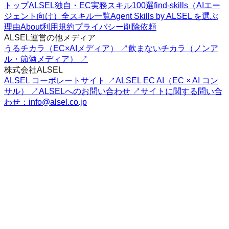
トップ
ALSEL独自・EC実務スキル100選
find-skills（AIエー
ジェント向け）
全スキル一覧
Agent Skills by ALSEL を選ぶ
理由
About
利用規約
プライバシー
削除依頼
ALSEL運営の他メディア
うるチカラ（EC×AIメディア） ↗
飲まないチカラ（ノンア
ル・節酒メディア） ↗
株式会社ALSEL
ALSEL コーポレートサイト ↗
ALSEL EC AI（EC × AI コン
サル） ↗
ALSELへのお問い合わせ ↗
サイトに関する問い合
わせ：info@alsel.co.jp