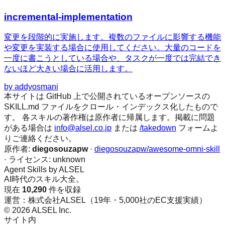
incremental-implementation
変更を段階的に実施します。複数のファイルに影響する機能
や変更を実装する場合に使用してください。大量のコードを
一度に書こうとしている場合や、タスクが一度では完結でき
ないほど大きい場合に活用します。
by
addyosmani
本サイトは GitHub 上で公開されているオープンソースの
SKILL.md ファイルをクロール・インデックス化したもので
す。 各スキルの著作権は原作者に帰属します。掲載に問題
がある場合は
info@alsel.co.jp
または
/takedown
フォームよ
りご連絡ください。
原作者:
diegosouzapw
·
diegosouzapw/awesome-omni-skill
· ライセンス:
unknown
Agent Skills by ALSEL
AI時代のスキル大全。
現在
10,290
件を収録
運営：株式会社ALSEL（19年・5,000社のEC支援実績）
© 2026 ALSEL Inc.
サイト内