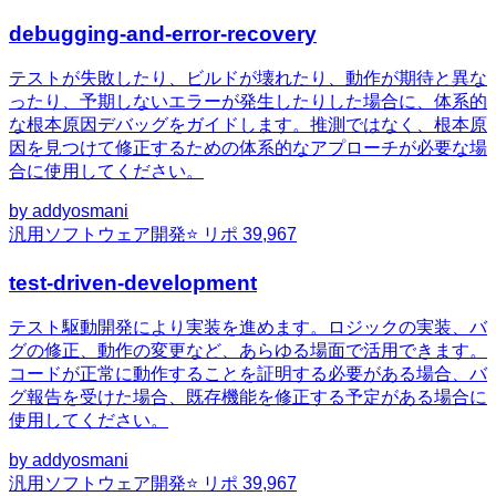
debugging-and-error-recovery
テストが失敗したり、ビルドが壊れたり、動作が期待と異な
ったり、予期しないエラーが発生したりした場合に、体系的
な根本原因デバッグをガイドします。推測ではなく、根本原
因を見つけて修正するための体系的なアプローチが必要な場
合に使用してください。
by
addyosmani
汎用
ソフトウェア開発
⭐ リポ
39,967
test-driven-development
テスト駆動開発により実装を進めます。ロジックの実装、バ
グの修正、動作の変更など、あらゆる場面で活用できます。
コードが正常に動作することを証明する必要がある場合、バ
グ報告を受けた場合、既存機能を修正する予定がある場合に
使用してください。
by
addyosmani
汎用
ソフトウェア開発
⭐ リポ
39,967