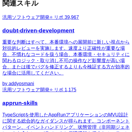
関連スキル
汎用
ソフトウェア開発
⭐ リポ
39,967
doubt-driven-development
重要な判断はすべて、本番環境への展開前に新しい視点から
対抗的レビューを実施します。速度より正確性が重要な場
合、不慣れなコードを扱う場合、本番環境・セキュリティに
関わるロジック・取り消し不可の操作など影響度が高い場
合、または後でバグを修正するよりも今検証する方が効率的
な場合に活用してください。
by
addyosmani
汎用
ソフトウェア開発
⭐ リポ
1,175
apprun-skills
TypeScriptを使用したAppRunアプリケーションのMVU設計
に関する総合的なガイダンスが得られます。コンポーネント
パターン、イベントハンドリング、状態管理（非同期ジェネ