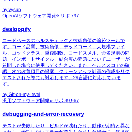
by
yysun
OpenAI
ソフトウェア開発
⭐ リポ
797
desloppify
コードベースのヘルスチェックと技術負債の追跡ツールで
す。コード品質、技術負債、デッドコード、大規模ファイ
ル、ゴッドクラス、重複関数、コードスメル、命名規則の問
題、インポートサイクル、結合度の問題についてユーザーが
質問した場合に使用してください。また、ヘルススコアの確
認、次の改善項目の提案、クリーンアップ計画の作成をリク
エストされた際にも対応します。29言語に対応していま
す。
by
Git-on-my-level
汎用
ソフトウェア開発
⭐ リポ
39,967
debugging-and-error-recovery
テストが失敗したり、ビルドが壊れたり、動作が期待と異な
ったり、予期しないエラーが発生したりした場合に、体系的