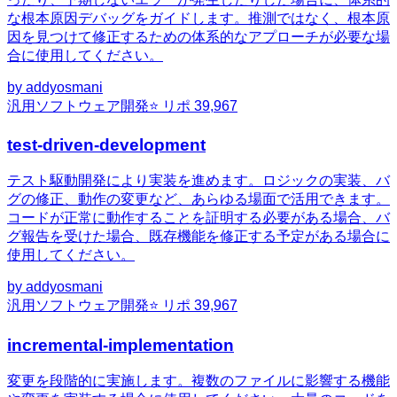
な根本原因デバッグをガイドします。推測ではなく、根本原
因を見つけて修正するための体系的なアプローチが必要な場
合に使用してください。
by
addyosmani
汎用
ソフトウェア開発
⭐ リポ
39,967
test-driven-development
テスト駆動開発により実装を進めます。ロジックの実装、バ
グの修正、動作の変更など、あらゆる場面で活用できます。
コードが正常に動作することを証明する必要がある場合、バ
グ報告を受けた場合、既存機能を修正する予定がある場合に
使用してください。
by
addyosmani
汎用
ソフトウェア開発
⭐ リポ
39,967
incremental-implementation
変更を段階的に実施します。複数のファイルに影響する機能