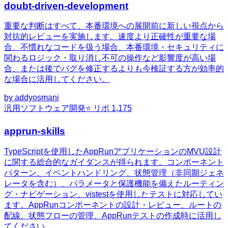
doubt-driven-development
重要な判断はすべて、本番環境への展開前に新しい視点から
対抗的レビューを実施します。速度より正確性が重要な場
合、不慣れなコードを扱う場合、本番環境・セキュリティに
関わるロジック・取り消し不可の操作など影響度が高い場
合、または後でバグを修正するよりも今検証する方が効率的
な場合に活用してください。
by
addyosmani
汎用
ソフトウェア開発
⭐ リポ
1,175
apprun-skills
TypeScriptを使用したAppRunアプリケーションのMVU設計
に関する総合的なガイダンスが得られます。コンポーネント
パターン、イベントハンドリング、状態管理（非同期ジェネ
レータを含む）、パラメータと保護機能を備えたルーティン
グ・ナビゲーション、vistestを使用したテストに対応してい
ます。AppRunコンポーネントの設計・レビュー、ルートの
配線、状態フローの管理、AppRunテストの作成時に活用し
てください。