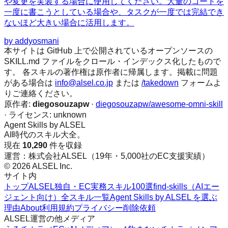
や変更を実装する場合に使用してください。大量のコードを
一度に書こうとしている場合や、タスクが一度では完結でき
ないほど大きい場合に活用します。
by
addyosmani
本サイトは GitHub 上で公開されているオープンソースの
SKILL.md ファイルをクロール・インデックス化したもので
す。 各スキルの著作権は原作者に帰属します。掲載に問題
がある場合は
info@alsel.co.jp
または
/takedown
フォームよ
りご連絡ください。
原作者:
diegosouzapw
·
diegosouzapw/awesome-omni-skill
· ライセンス:
unknown
Agent Skills by ALSEL
AI時代のスキル大全。
現在
10,290
件を収録
運営：株式会社ALSEL（19年・5,000社のEC支援実績）
© 2026 ALSEL Inc.
サイト内
トップ
ALSEL独自・EC実務スキル100選
find-skills（AIエー
ジェント向け）
全スキル一覧
Agent Skills by ALSEL を選ぶ
理由
About
利用規約
プライバシー
削除依頼
ALSEL運営の他メディア