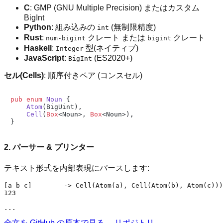
C
: GMP (GNU Multiple Precision) またはカスタム
BigInt
Python
: 組み込みの
(無制限精度)
int
Rust
:
クレート または
クレート
num-bigint
bigint
Haskell
:
型(ネイティブ)
Integer
JavaScript
:
(ES2020+)
BigInt
セル(Cells)
: 順序付きペア (コンスセル)
pub
enum
Noun
 {

Atom
(BigUint),

Cell
(
Box
<Noun>, 
Box
<Noun>),

2. パーサー & プリンター
テキスト形式を内部表現にパースします:
[a b c]        -> Cell(Atom(a), Cell(Atom(b), Atom(c)))

123            

全文を GitHub の原本で見る →
リポジトリ