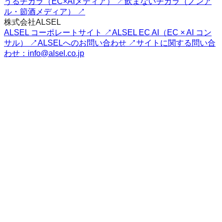
うるチカラ（EC×AIメディア） ↗
飲まないチカラ（ノンア
ル・節酒メディア） ↗
株式会社ALSEL
ALSEL コーポレートサイト ↗
ALSEL EC AI（EC × AI コン
サル） ↗
ALSELへのお問い合わせ ↗
サイトに関する問い合
わせ：info@alsel.co.jp