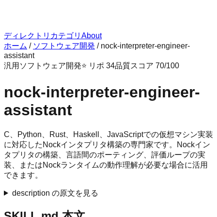
ディレクトリ
カテゴリ
About
ホーム
/
ソフトウェア開発
/
nock-interpreter-engineer-
assistant
汎用
ソフトウェア開発
⭐ リポ
34
品質スコア
70
/100
nock-interpreter-engineer-
assistant
C、Python、Rust、Haskell、JavaScriptでの仮想マシン実装
に対応したNockインタプリタ構築の専門家です。Nockイン
タプリタの構築、言語間のポーティング、評価ループの実
装、またはNockランタイムの動作理解が必要な場合に活用
できます。
description の原文を見る
SKILL.md 本文