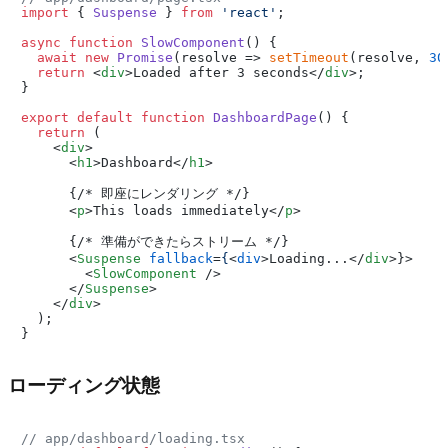
import
 { 
Suspense
 } 
from
'react'
;

async
function
SlowComponent
(
) {

await
new
Promise
(
resolve
 =>
setTimeout
(resolve, 
30
return
<
div
>
Loaded after 3 seconds
</
div
>
;

}

export
default
function
DashboardPage
(
) {

return
 (

<
div
>
<
h1
>
Dashboard
</
h1
>
      {/* 即座にレンダリング */}

<
p
>
This loads immediately
</
p
>
      {/* 準備ができたらストリーム */}

<
Suspense
fallback
=
{
<
div
>
Loading...
</
div
>
}>

<
SlowComponent
 />
</
Suspense
>
</
div
>
  );

ローディング状態
// app/dashboard/loading.tsx