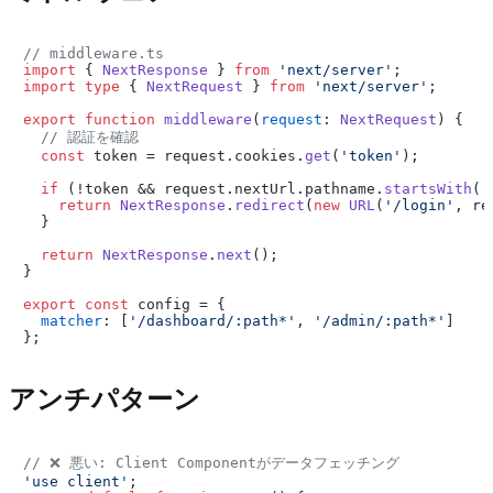
// middleware.ts
import
 { 
NextResponse
 } 
from
'next/server'
import
type
 { 
NextRequest
 } 
from
'next/server'
;

export
function
middleware
(
request
: 
NextRequest
) {

// 認証を確認
const
 token = request.
cookies
.
get
(
'token'
);

if
 (!token && request.
nextUrl
.
pathname
.
startsWith
(
'
return
NextResponse
.
redirect
(
new
URL
(
'/login'
, re
  }

return
NextResponse
.
next
();

}

export
const
 config = {

matcher
: [
'/dashboard/:path*'
, 
'/admin/:path*'
]

アンチパターン
// ❌ 悪い: Client Componentがデータフェッチング
'use client'