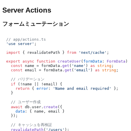
Server Actions
フォームミューテーション
// app/actions.ts
'use server'
;

import
 { revalidatePath } 
from
'next/cache'
;

export
async
function
createUser
(
formData
: 
FormData
) {
const
 name = formData.
get
(
'name'
) 
as
string
;

const
 email = formData.
get
(
'email'
) 
as
string
;

// バリデーション
if
 (!name || !email) {

return
 { 
error
: 
'Name and email required'
 };

  }

// ユーザー作成
await
 db.
user
.
create
({

data
: { name, email }

  });

// キャッシュを再検証
revalidatePath
(
'/users'
);
