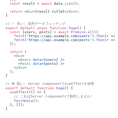
const
 result = 
await
 data.
json
();

return
<
div
>
{result.title}
</
div
>
;

}

// ✅ 良い: 並列データフェッチング
export
default
async
function
Page
(
) {

const
 [users, posts] = 
await
Promise
.
all
([

fetch
(
'https://api.example.com/users'
).
then
(
r
 =>
 
fetch
(
'https://api.example.com/posts'
).
then
(
r
 =>
 
  ]);

return
 (

<
div
>
<
Users
data
=
{users}
 />
<
Posts
data
=
{posts}
 />
</
div
>
  );

}

// ❌ 悪い: Server ComponentでuseEffectを使用
export
default
function
Page
(
) {

useEffect
(
() =>
 {

// これはServer Componentsで動作しません!
fetchData
();

  }, []);
