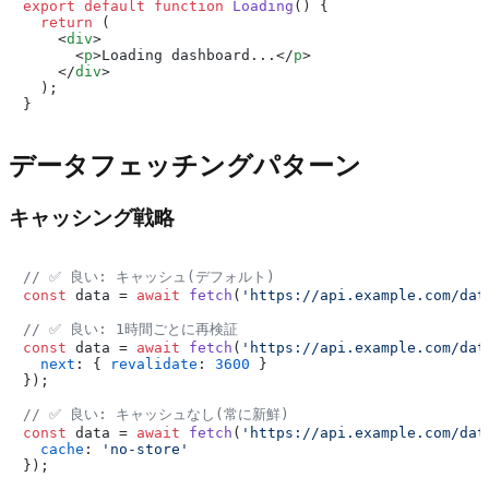
export
default
function
Loading
(
) {

return
 (

<
div
>
<
p
>
Loading dashboard...
</
p
>
</
div
>
  );

データフェッチングパターン
キャッシング戦略
// ✅ 良い: キャッシュ(デフォルト)
const
 data = 
await
fetch
(
'https://api.example.com/dat
// ✅ 良い: 1時間ごとに再検証
const
 data = 
await
fetch
(
'https://api.example.com/dat
next
: { 
revalidate
: 
3600
 }

});

// ✅ 良い: キャッシュなし(常に新鮮)
const
 data = 
await
fetch
(
'https://api.example.com/dat
cache
: 
'no-store'
});
