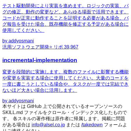
テスト駆動開発により実装を進めます。ロジックの実装、バ
グの修正、動作の変更など、あらゆる場面で活用できます。
コードが正常に動作することを証明する必要がある場合、バ
グ報告を受けた場合、既存機能を修正する予定がある場合に
使用してください。
by
addyosmani
汎用
ソフトウェア開発
⭐ リポ
39,967
incremental-implementation
変更を段階的に実施します。複数のファイルに影響する機能
や変更を実装する場合に使用してください。大量のコードを
一度に書こうとしている場合や、タスクが一度では完結でき
ないほど大きい場合に活用します。
by
addyosmani
本サイトは GitHub 上で公開されているオープンソースの
SKILL.md ファイルをクロール・インデックス化したもので
す。 各スキルの著作権は原作者に帰属します。掲載に問題
がある場合は
info@alsel.co.jp
または
/takedown
フォームよ
りご連絡ください。