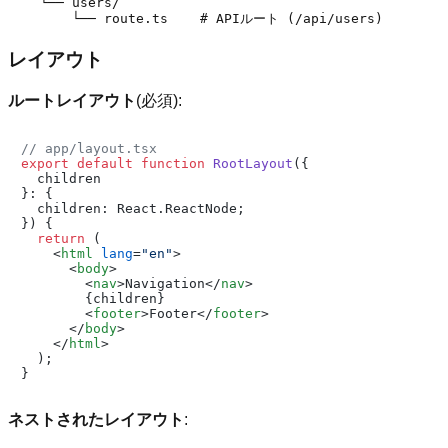
    └── users/

レイアウト
ルートレイアウト
(必須):
// app/layout.tsx
export
default
function
RootLayout
(
{

  children

}: {

  children: React.ReactNode;

}
) {

return
 (

<
html
lang
=
"en"
>
<
body
>
<
nav
>
Navigation
</
nav
>
        {children}

<
footer
>
Footer
</
footer
>
</
body
>
</
html
>
  );

ネストされたレイアウト
: