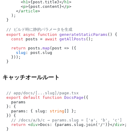
<
h1
>
{post.title}
</
h1
>
<
p
>
{post.content}
</
p
>
</
article
>
  );

}

// ビルド時に静的パラメータを生成
export
async
function
generateStaticParams
(
) {

const
 posts = 
await
getAllPosts
();

return
 posts.
map
(
post
 =>
 ({

slug
: post.
slug
  }));

キャッチオールルート
// app/docs/[...slug]/page.tsx
export
default
function
DocsPage
(
{

  params

}: {

  params: { slug: 
string
[] };

}
) {

// /docs/a/b/c → params.slug = ['a', 'b', 'c']
return
<
div
>
Docs: {params.slug.join('/')}
</
div
>
;
