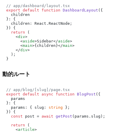
// app/dashboard/layout.tsx
export
default
function
DashboardLayout
(
{

  children

}: {

  children: React.ReactNode;

}
) {

return
 (

<
div
>
<
aside
>
Sidebar
</
aside
>
<
main
>
{children}
</
main
>
</
div
>
  );

動的ルート
// app/blog/[slug]/page.tsx
export
default
async
function
BlogPost
(
{

  params

}: {

  params: { slug: 
string
 };

}
) {

const
 post = 
await
getPost
(params.
slug
);

return
 (

<
article
>