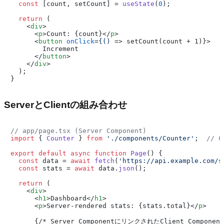
const
 [count, setCount] = 
useState
(
0
);

return
 (

<
div
>
<
p
>
Count: {count}
</
p
>
<
button
onClick
=
{()
 =>
 setCount(count + 1)}>

        Increment

</
button
>
</
div
>
  );

ServerとClientの組み合わせ
// app/page.tsx (Server Component)
import
 { 
Counter
 } 
from
'./components/Counter'
;  
// C
export
default
async
function
Page
(
) {

const
 data = 
await
fetch
(
'https://api.example.com/s
const
 stats = 
await
 data.
json
();

return
 (

<
div
>
<
h1
>
Dashboard
</
h1
>
<
p
>
Server-rendered stats: {stats.total}
</
p
>
      {/* Server ComponentにリンクされたClient Component 