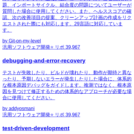
題、インポートサイクル、結合度の問題についてユーザーが
質問した場合に使用してください。また、ヘルススコアの確
認、次の改善項目の提案、クリーンアップ計画の作成をリク
エストされた際にも対応します。29言語に対応していま
す。
by
Git-on-my-level
汎用
ソフトウェア開発
⭐ リポ
39,967
debugging-and-error-recovery
テストが失敗したり、ビルドが壊れたり、動作が期待と異な
ったり、予期しないエラーが発生したりした場合に、体系的
な根本原因デバッグをガイドします。推測ではなく、根本原
因を見つけて修正するための体系的なアプローチが必要な場
合に使用してください。
by
addyosmani
汎用
ソフトウェア開発
⭐ リポ
39,967
test-driven-development