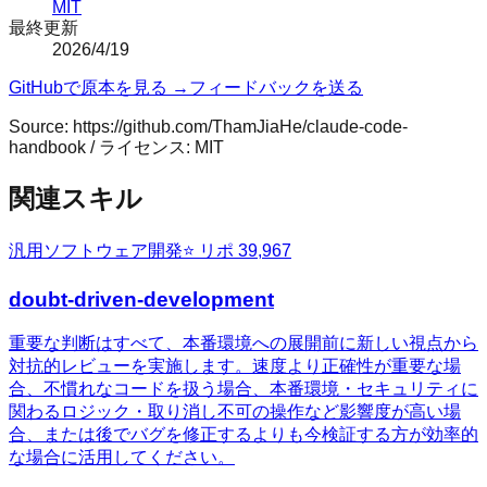
MIT
最終更新
2026/4/19
GitHubで原本を見る →
フィードバックを送る
Source:
https://github.com/ThamJiaHe/claude-code-
handbook
/ ライセンス:
MIT
関連スキル
汎用
ソフトウェア開発
⭐ リポ
39,967
doubt-driven-development
重要な判断はすべて、本番環境への展開前に新しい視点から
対抗的レビューを実施します。速度より正確性が重要な場
合、不慣れなコードを扱う場合、本番環境・セキュリティに
関わるロジック・取り消し不可の操作など影響度が高い場
合、または後でバグを修正するよりも今検証する方が効率的
な場合に活用してください。