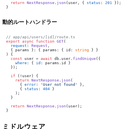
return
NextResponse
.
json
(user, { 
status
: 
201
 });

動的ルートハンドラー
// app/api/users/[id]/route.ts
export
async
function
GET
(
request
: 
Request
,

  { params }: { params: { id: 
string
) {

const
 user = 
await
 db.
user
.
findUnique
({

where
: { 
id
: params.
id
 }

  });

if
 (!user) {

return
NextResponse
.
json
(

      { 
error
: 
'User not found'
 },

      { 
status
: 
404
 }

    );

  }

return
NextResponse
.
json
(user);

ミドルウェア