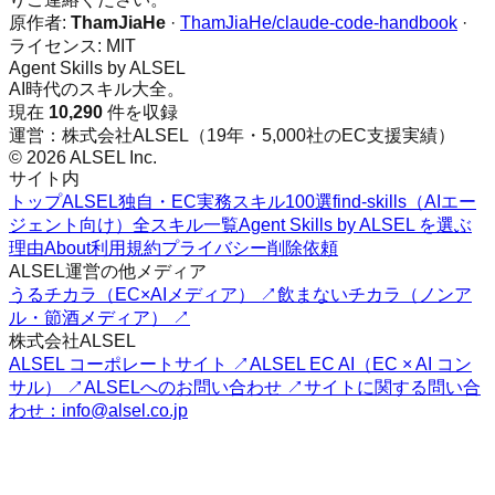
原作者:
ThamJiaHe
·
ThamJiaHe/claude-code-handbook
·
ライセンス:
MIT
Agent Skills by ALSEL
AI時代のスキル大全。
現在
10,290
件を収録
運営：株式会社ALSEL（19年・5,000社のEC支援実績）
© 2026 ALSEL Inc.
サイト内
トップ
ALSEL独自・EC実務スキル100選
find-skills（AIエー
ジェント向け）
全スキル一覧
Agent Skills by ALSEL を選ぶ
理由
About
利用規約
プライバシー
削除依頼
ALSEL運営の他メディア
うるチカラ（EC×AIメディア） ↗
飲まないチカラ（ノンア
ル・節酒メディア） ↗
株式会社ALSEL
ALSEL コーポレートサイト ↗
ALSEL EC AI（EC × AI コン
サル） ↗
ALSELへのお問い合わせ ↗
サイトに関する問い合
わせ：info@alsel.co.jp