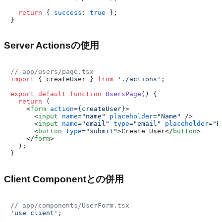
return
 { 
success
: 
true
 };

Server Actionsの使用
// app/users/page.tsx
import
 { createUser } 
from
'./actions'
;

export
default
function
UsersPage
(
) {

return
 (

<
form
action
=
{createUser}
>
<
input
name
=
"name"
placeholder
=
"Name"
 />
<
input
name
=
"email"
type
=
"email"
placeholder
=
"E
<
button
type
=
"submit"
>
Create User
</
button
>
</
form
>
  );

Client Componentとの併用
// app/components/UserForm.tsx
'use client'
;
