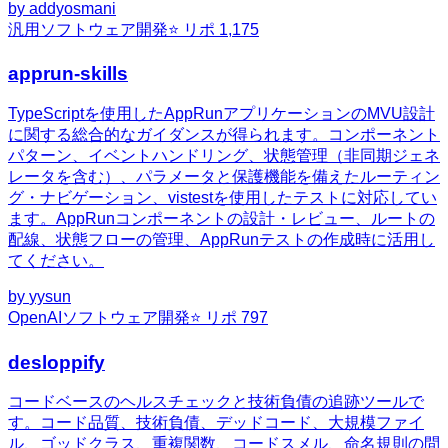
by
addyosmani
汎用
ソフトウェア開発
⭐ リポ
1,175
apprun-skills
TypeScriptを使用したAppRunアプリケーションのMVU設計
に関する総合的なガイダンスが得られます。コンポーネント
パターン、イベントハンドリング、状態管理（非同期ジェネ
レータを含む）、パラメータと保護機能を備えたルーティン
グ・ナビゲーション、vistestを使用したテストに対応してい
ます。AppRunコンポーネントの設計・レビュー、ルートの
配線、状態フローの管理、AppRunテストの作成時に活用し
てください。
by
yysun
OpenAI
ソフトウェア開発
⭐ リポ
797
desloppify
コードベースのヘルスチェックと技術負債の追跡ツールで
す。コード品質、技術負債、デッドコード、大規模ファイ
ル、ゴッドクラス、重複関数、コードスメル、命名規則の問