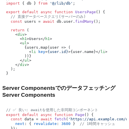
import
 { db } 
from
'@/lib/db'
;

export
default
async
function
UsersPage
(
) {

// 直接データベースクエリ(サーバーのみ)
const
 users = 
await
 db.
user
.
findMany
();

return
 (

<
div
>
<
h1
>
Users
</
h1
>
<
ul
>
        {users.map(user => (

<
li
key
=
{user.id}
>
{user.name}
</
li
>
        ))}

</
ul
>
</
div
>
  );

Server Componentsでのデータフェッチング
Server Components
// ✅ 良い: awaitを使用した非同期コンポーネント
export
default
async
function
Page
(
) {

const
 data = 
await
fetch
(
'https://api.example.com/d
next
: { 
revalidate
: 
3600
 }  
// 1時間キャッシュ
  });
