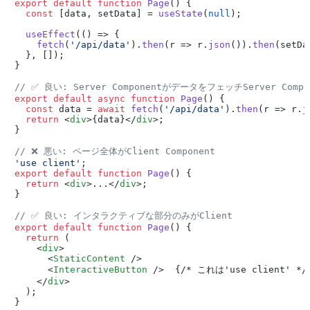
export
default
function
Page
(
) {

const
 [data, setData] = 
useState
(
null
);

useEffect
(
() =>
 {

fetch
(
'/api/data'
).
then
(
r
 =>
 r.
json
()).
then
(setDat
  }, []);

}

// ✅ 良い: Server ComponentがデータをフェッチServer Compon
export
default
async
function
Page
(
) {

const
 data = 
await
fetch
(
'/api/data'
).
then
(
r
 =>
 r.
j
return
<
div
>
{data}
</
div
>
;

}

// ❌ 悪い: ページ全体がClient Component
'use client'
export
default
function
Page
(
) {

return
<
div
>
...
</
div
>
;

}

// ✅ 良い: インタラクティブな部分のみがClient
export
default
function
Page
(
) {

return
 (

<
div
>
<
StaticContent
 />
<
InteractiveButton
 />
  {/* これは'use client' */}
</
div
>
  );

}
