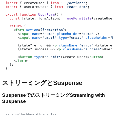
import
 { createUser } 
from
'../actions'
import
 { useFormState } 
from
'react-dom'
;

export
function
UserForm
(
) {

const
 [state, formAction] = 
useFormState
(createUser
return
 (

<
form
action
=
{formAction}
>
<
input
name
=
"name"
placeholder
=
"Name"
 />
<
input
name
=
"email"
type
=
"email"
placeholder
=
"E
      {state?.error && 
<
p
className
=
"error"
>
{state.er
      {state?.success && 
<
p
className
=
"success"
>
User 
<
button
type
=
"submit"
>
Create User
</
button
>
</
form
>
  );

ストリーミングとSuspense
SuspenseでのストリーミングStreaming with
Suspense
// app/dashboard/page.tsx