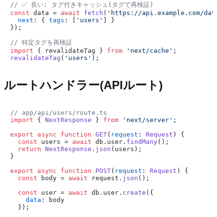
// ✅ 良い: タグ付きキャッシュ(タグで再検証)
const
 data = 
await
fetch
(
'https://api.example.com/dat
next
: { 
tags
: [
'users'
] }

});

// 特定タグを再検証
import
 { revalidateTag } 
from
'next/cache'
revalidateTag
(
'users'
ルートハンドラー(APIルート)
// app/api/users/route.ts
import
 { 
NextResponse
 } 
from
'next/server'
;

export
async
function
GET
(
request
: 
Request
) {

const
 users = 
await
 db.
user
.
findMany
();

return
NextResponse
.
json
(users);

}

export
async
function
POST
(
request
: 
Request
) {

const
 body = 
await
 request.
json
();

const
 user = 
await
 db.
user
.
create
({

data
: body

  });
