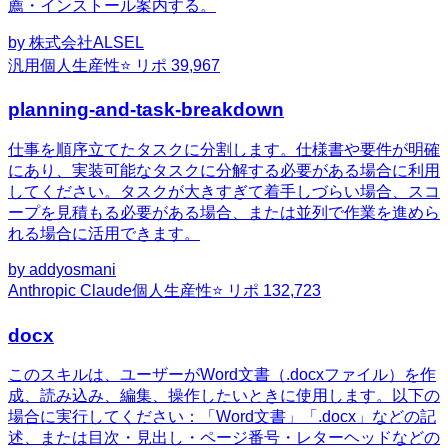
薦・インストール案内する。
by
株式会社ALSEL
汎用
個人生産性
⭐ リポ
39,967
planning-and-task-breakdown
仕事を順序立てたタスクに分割します。仕様書や要件が明確
にあり、実装可能なタスクに分解する必要がある場合に利用
してください。タスクが大きすぎて着手しづらい場合、スコ
ープを見積もる必要がある場合、または並列で作業を進めら
れる場合に活用できます。
by
addyosmani
Anthropic Claude
個人生産性
⭐ リポ
132,723
docx
このスキルは、ユーザーがWord文書（.docxファイル）を作
成、読み込み、編集、操作したいときに使用します。以下の
場合に実行してください：「Word文書」「.docx」などの記
述、または目次・見出し・ページ番号・レターヘッドなどの