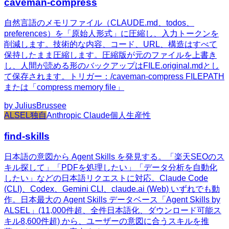
caveman-compress
自然言語のメモリファイル（CLAUDE.md、todos、
preferences）を「原始人形式」に圧縮し、入力トークンを
削減します。技術的な内容、コード、URL、構造はすべて
保持したまま圧縮します。圧縮版が元のファイルを上書き
し、人間が読める形のバックアップはFILE.original.mdとし
て保存されます。トリガー：/caveman-compress FILEPATH
または「compress memory file」
by
JuliusBrussee
ALSEL独自
Anthropic Claude
個人生産性
find-skills
日本語の意図から Agent Skills を発見する。「楽天SEOのス
キル探して」「PDFを処理したい」「データ分析を自動化
したい」などの日本語リクエストに対応。Claude Code
(CLI)、Codex、Gemini CLI、claude.ai (Web) いずれでも動
作。日本最大の Agent Skills データベース「Agent Skills by
ALSEL」(11,000件超、全件日本語化、ダウンロード可能ス
キル8,600件超) から、ユーザーの意図に合うスキルを推