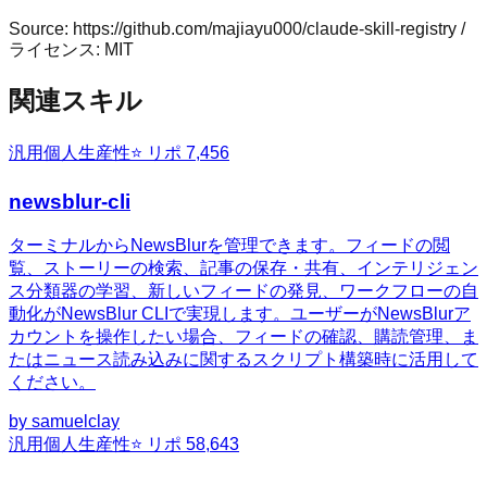
Source:
https://github.com/majiayu000/claude-skill-registry
/
ライセンス:
MIT
関連スキル
汎用
個人生産性
⭐ リポ
7,456
newsblur-cli
ターミナルからNewsBlurを管理できます。フィードの閲
覧、ストーリーの検索、記事の保存・共有、インテリジェン
ス分類器の学習、新しいフィードの発見、ワークフローの自
動化がNewsBlur CLIで実現します。ユーザーがNewsBlurア
カウントを操作したい場合、フィードの確認、購読管理、ま
たはニュース読み込みに関するスクリプト構築時に活用して
ください。
by
samuelclay
汎用
個人生産性
⭐ リポ
58,643