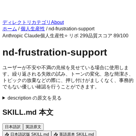
ディレクトリ
カテゴリ
About
ホーム
/
個人生産性
/
nd-frustration-support
Anthropic Claude
個人生産性
⭐ リポ
299
品質スコア
89
/100
nd-frustration-support
ユーザーが不安や不満の兆候を見せている場合に使用しま
す。繰り返される失敗の試み、トーンの変化、急な簡潔さ、
トピックの放棄などの際に、押し付けがましくなく、事務的
でもない優しい確認を行うことができます。
description の原文を見る
SKILL.md 本文
日本語訳
英語原文
📥 日本語訳版 SKILL.md
📥 英語原本 SKILL.md