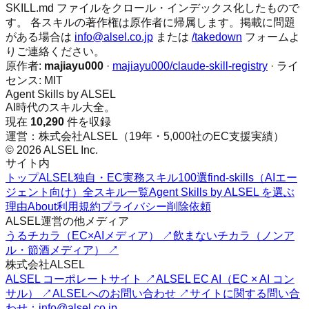
SKILL.md ファイルをクロール・インデックス化したもので
す。 各スキルの著作権は原作者に帰属します。掲載に問題
がある場合は
info@alsel.co.jp
または
/takedown
フォームよ
りご連絡ください。
原作者:
majiayu000
·
majiayu000/claude-skill-registry
· ライ
センス:
MIT
Agent Skills by ALSEL
AI時代のスキル大全。
現在
10,290
件を収録
運営：株式会社ALSEL（19年・5,000社のEC支援実績）
© 2026 ALSEL Inc.
サイト内
トップ
ALSEL独自・EC実務スキル100選
find-skills（AIエー
ジェント向け）
全スキル一覧
Agent Skills by ALSEL を選ぶ
理由
About
利用規約
プライバシー
削除依頼
ALSEL運営の他メディア
うるチカラ（EC×AIメディア） ↗
飲まないチカラ（ノンア
ル・節酒メディア） ↗
株式会社ALSEL
ALSEL コーポレートサイト ↗
ALSEL EC AI（EC × AI コン
サル） ↗
ALSELへのお問い合わせ ↗
サイトに関する問い合
わせ：info@alsel.co.jp