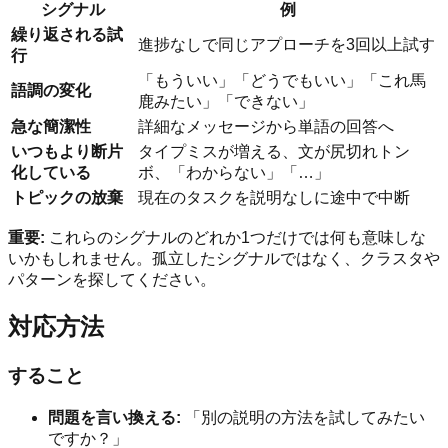
シグナル
例
繰り返される試
進捗なしで同じアプローチを3回以上試す
行
「もういい」「どうでもいい」「これ馬
語調の変化
鹿みたい」「できない」
急な簡潔性
詳細なメッセージから単語の回答へ
いつもより断片
タイプミスが増える、文が尻切れトン
化している
ボ、「わからない」「…」
トピックの放棄
現在のタスクを説明なしに途中で中断
重要:
これらのシグナルのどれか1つだけでは何も意味しな
いかもしれません。孤立したシグナルではなく、クラスタや
パターンを探してください。
対応方法
すること
問題を言い換える:
「別の説明の方法を試してみたい
ですか？」