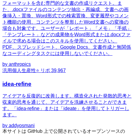
フォーマットを含む専門的な文書の作成リクエスト。ま
た、.docxファイルのコンテンツ抽出・再編成、文書への画
像挿入・置換、Word形式での検索置換、変更履歴やコメン
ト機能の使用、コンテンツを整形したWord文書への変換の
場合も対象です。ユーザーが「レポート」「メモ」「手紙」
「テンプレート」などの成果物をWord形式または.docxファ
イルで求める場合はこのスキルを使用してください。
PDF、スプレッドシート、Google Docs、文書作成と無関係
なコーディングタスクには使用しないでください。
by
anthropics
汎用
個人生産性
⭐ リポ
39,967
idea-refine
アイデアを反復的に改善します。構造化された発散的思考と
収束的思考を通じて、アイデアを洗練させることができま
す。「idea-refine」または「ideate」を使用してトリガーし
ます。
by
addyosmani
本サイトは GitHub 上で公開されているオープンソースの