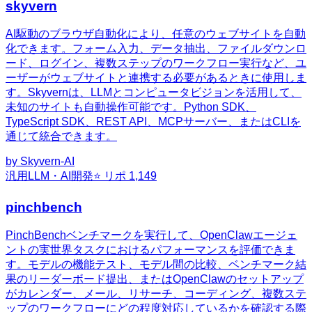
skyvern
AI駆動のブラウザ自動化により、任意のウェブサイトを自動
化できます。フォーム入力、データ抽出、ファイルダウンロ
ード、ログイン、複数ステップのワークフロー実行など、ユ
ーザーがウェブサイトと連携する必要があるときに使用しま
す。Skyvernは、LLMとコンピュータビジョンを活用して、
未知のサイトも自動操作可能です。Python SDK、
TypeScript SDK、REST API、MCPサーバー、またはCLIを
通じて統合できます。
by
Skyvern-AI
汎用
LLM・AI開発
⭐ リポ
1,149
pinchbench
PinchBenchベンチマークを実行して、OpenClawエージェ
ントの実世界タスクにおけるパフォーマンスを評価できま
す。モデルの機能テスト、モデル間の比較、ベンチマーク結
果のリーダーボード提出、またはOpenClawのセットアップ
がカレンダー、メール、リサーチ、コーディング、複数ステ
ップのワークフローにどの程度対応しているかを確認する際