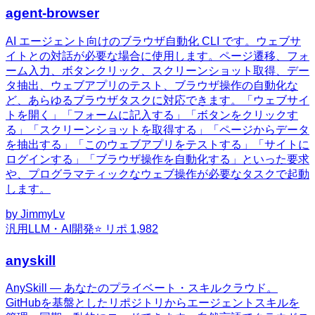
agent-browser
AI エージェント向けのブラウザ自動化 CLI です。ウェブサ
イトとの対話が必要な場合に使用します。ページ遷移、フォ
ーム入力、ボタンクリック、スクリーンショット取得、デー
タ抽出、ウェブアプリのテスト、ブラウザ操作の自動化な
ど、あらゆるブラウザタスクに対応できます。「ウェブサイ
トを開く」「フォームに記入する」「ボタンをクリックす
る」「スクリーンショットを取得する」「ページからデータ
を抽出する」「このウェブアプリをテストする」「サイトに
ログインする」「ブラウザ操作を自動化する」といった要求
や、プログラマティックなウェブ操作が必要なタスクで起動
します。
by
JimmyLv
汎用
LLM・AI開発
⭐ リポ
1,982
anyskill
AnySkill — あなたのプライベート・スキルクラウド。
GitHubを基盤としたリポジトリからエージェントスキルを