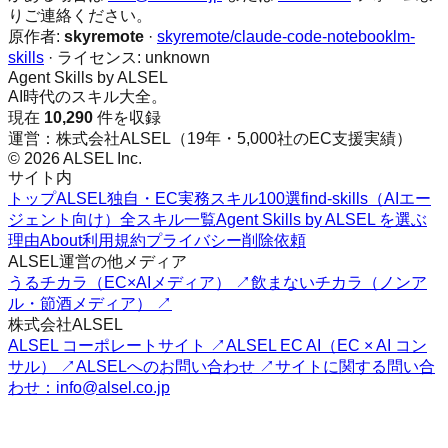
りご連絡ください。
原作者:
skyremote
·
skyremote/claude-code-notebooklm-
skills
· ライセンス:
unknown
Agent Skills by ALSEL
AI時代のスキル大全。
現在
10,290
件を収録
運営：株式会社ALSEL（19年・5,000社のEC支援実績）
© 2026 ALSEL Inc.
サイト内
トップ
ALSEL独自・EC実務スキル100選
find-skills（AIエー
ジェント向け）
全スキル一覧
Agent Skills by ALSEL を選ぶ
理由
About
利用規約
プライバシー
削除依頼
ALSEL運営の他メディア
うるチカラ（EC×AIメディア） ↗
飲まないチカラ（ノンア
ル・節酒メディア） ↗
株式会社ALSEL
ALSEL コーポレートサイト ↗
ALSEL EC AI（EC × AI コン
サル） ↗
ALSELへのお問い合わせ ↗
サイトに関する問い合
わせ：info@alsel.co.jp