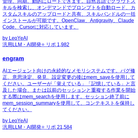
管理、同期、動的にロードできます。自然言語でクラウドス
キルを検索し、オンデマンドでプロンプトを自動ロード、カ
スタムスキルのアップロードと共有、スキルバンドルの一括
インストールが可能です。OpenClaw、Antigravity、Claude
Code、Cursorに対応しています。
by
LeoYeAI
汎用
LLM・AI開発
⭐ リポ
1,982
engram
AIエージェント向けの永続的なメモリシステムです。バグ修
正、意思決定、発見、設定変更の後はmem_saveを使用して
ください。ユーザーが「覚えている」「記憶している」と言
及した場合、または以前のセッションと重複する作業を開始
する際はmem_searchを使用します。セッション終了前に
mem_session_summaryを使用して、コンテキストを保持し
てください。
by
LeoYeAI
汎用
LLM・AI開発
⭐ リポ
21,584