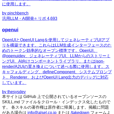
に使用します。
by
pinchbench
汎用
LLM・AI開発
⭐ リポ
4,693
openui
OpenUIとOpenUI Langを使用してジェネレーティブUIアプ
リを構築できます。これらはLLM生成インターフェースのた
めのトークン効率的なオープン標準です。OpenUI、
@openuidev、ジェネレーティブUI、LLMからのストリーミ
ングUI、AI向けコンポーネントライブラリ、またはjson-
render/A2UIの置き換えについて述べる際に使用します。ス
キャフォルディング、defineComponent、システムプロンプ
ト、Renderer、およびOpenUI Lang出力のデバッグに対応
しています。
by
thesysdev
本サイトは GitHub 上で公開されているオープンソースの
SKILL.md ファイルをクロール・インデックス化したもので
す。 各スキルの著作権は原作者に帰属します。掲載に問題
がある場合は
info@alsel.co.jp
または
/takedown
フォームよ