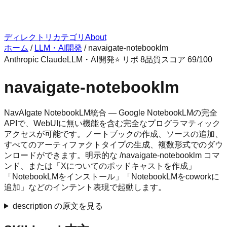
ディレクトリ
カテゴリ
About
ホーム
/
LLM・AI開発
/
navaigate-notebooklm
Anthropic Claude
LLM・AI開発
⭐ リポ
8
品質スコア
69
/100
navaigate-notebooklm
NavAIgate NotebookLM統合 — Google NotebookLMの完全
APIで、WebUIに無い機能を含む完全なプログラマティック
アクセスが可能です。ノートブックの作成、ソースの追加、
すべてのアーティファクトタイプの生成、複数形式でのダウ
ンロードができます。明示的な /navaigate-notebooklm コマ
ンド、または「Xについてのポッドキャストを作成」
「NotebookLMをインストール」「NotebookLMをcoworkに
追加」などのインテント表現で起動します。
description の原文を見る