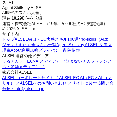
ス:
MIT
Agent Skills by ALSEL
AI時代のスキル大全。
現在
10,290
件を収録
運営：株式会社ALSEL（19年・5,000社のEC支援実績）
© 2026 ALSEL Inc.
サイト内
トップ
ALSEL独自・EC実務スキル100選
find-skills（AIエー
ジェント向け）
全スキル一覧
Agent Skills by ALSEL を選ぶ
理由
About
利用規約
プライバシー
削除依頼
ALSEL運営の他メディア
うるチカラ（EC×AIメディア） ↗
飲まないチカラ（ノンア
ル・節酒メディア） ↗
株式会社ALSEL
ALSEL コーポレートサイト ↗
ALSEL EC AI（EC × AI コン
サル） ↗
ALSELへのお問い合わせ ↗
サイトに関する問い合
わせ：info@alsel.co.jp