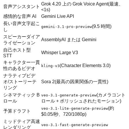
Grok 4.20 上の Grok Voice Agent(最速、
音声アシスタント
<1s)
感情的な音声 AI
Gemini Live API
長い音声文字起こ
(9.5 時間)
gemini-3.1-pro-preview
し
スピーカーダイア
AssemblyAI または Gemini
ライゼーション
自己ホスト型
Whisper Large V3
STT
キャラクター一貫
(Character Elements 3.0)
kling-v3
性のあるビデオ
ナラティブビデ
オ/ストーリーテ
Sora 2(最高の因果関係の一貫性)
リング
シネマティック B
(カメラコント
veo-3.1-generate-preview
ロール
ロール + ポリッシュされたモーション)
(約
veo-3.1-lite-generate-preview
予算ドラフト
$0.05/秒、720/1080p)
ミッドティア高速
veo-3.1-fast-generate-preview
レンダリング