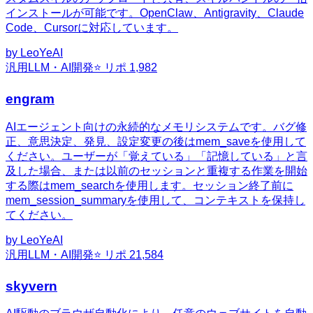
インストールが可能です。OpenClaw、Antigravity、Claude
Code、Cursorに対応しています。
by
LeoYeAI
汎用
LLM・AI開発
⭐ リポ
1,982
engram
AIエージェント向けの永続的なメモリシステムです。バグ修
正、意思決定、発見、設定変更の後はmem_saveを使用して
ください。ユーザーが「覚えている」「記憶している」と言
及した場合、または以前のセッションと重複する作業を開始
する際はmem_searchを使用します。セッション終了前に
mem_session_summaryを使用して、コンテキストを保持し
てください。
by
LeoYeAI
汎用
LLM・AI開発
⭐ リポ
21,584
skyvern