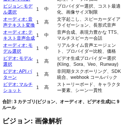
ビジョン: モデ
プロバイダー選択、コスト最適
中
1
ル選択
化、画像サイズ制限
オーディオ: 音
文字起こし、スピーカーダイア
高
1
声テキスト変換
ライゼーション、長形式音声
オーディオ: テ
音声合成、表現力豊かな TTS、
中
1
キスト音声合成
マルチスピーカー会話
オーディオ: モ
リアルタイム音声エージェン
中
1
デル選択
ト、プロバイダー比較、価格
ビデオ: モデル
ビデオ生成プロバイダー選択
高
1
選択
(Kling、Sora、Veo、Runway)
ビデオ: API パ
非同期タスクポーリング、SDK
高
1
ターン
統合、webhook コールバック
ビデオ: マルチ
ストーリーボード、キャラクタ
高
1
ショット
ー要素、シーン一貫性
合計: 3 カテゴリ(ビジョン、オーディオ、ビデオ生成)に 9
ルール
ビジョン: 画像解析