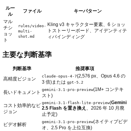
ルー
ファイル
キーパターン
ル
マル
Kling v3 キャラクター要素、6 ショッ
rules/video-
チシ
トストーリーボード、アイデンティテ
multi-
ョッ
shot.md
ィバインディング
ト
主要な判断基準
判断基準
推奨事項
(2,576 px、Opus 4.6 の
claude-opus-4-7
高精度ビジョン
3 倍)または
gpt-5.2
(1M+ コンテキ
gemini-3.1-pro-preview
長いドキュメント
スト)
(
Gemini
gemini-3.1-flash-lite-preview
コスト効率的なビ
2.5 Flash を置き換え
、2026 年 10 月廃
ジョン
止予定)
(ネイティブビデ
gemini-3.1-pro-preview
ビデオ解析
オ、2.5 Pro を上位互換)