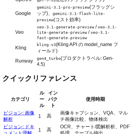
(フラッグシ
gemini-3.1-pro-preview
Google
ップ)、
gemini-3.1-flash-lite-
(コスト効率)
preview
/
veo-3.1-generate-preview
veo-3.1-
Veo
/
lite-generate-preview
veo-3.1-
fast-generate-preview
(Kling API の model_name フ
kling-v3
Kling
ィールド)
(プロダクトラベル: Gen-
gen4_turbo
Runway
4.5)
クイックリファレンス
ル
イン
カテゴリ
ー
パク
使用時期
ル
ト
ビジョン: 画像
画像キャプション、VQA、マル
高
1
解析
チ画像比較、物体検出
ビジョン: ドキ
OCR、チャート/図解析析、PDF
高
1
ュメント理解
処理、テーブル抽出