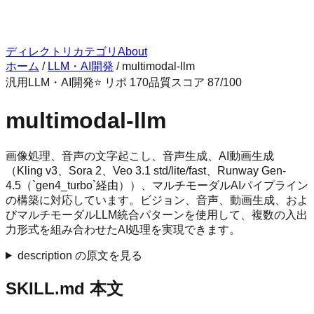
ディレクトリ
カテゴリ
About
ホーム
/
LLM・AI開発
/
multimodal-llm
汎用
LLM・AI開発
⭐ リポ
170
品質スコア
87
/100
multimodal-llm
画像処理、音声の文字起こし、音声生成、AI動画生成
（Kling v3、Sora 2、Veo 3.1 std/lite/fast、Runway Gen-
4.5（`gen4_turbo`経由））、マルチモーダルAIパイプライン
の構築に対応しています。ビジョン、音声、動画生成、およ
びマルチモーダルLLM統合パターンを使用して、複数の入出
力形式を組み合わせたAI処理を実現できます。
description の原文を見る
SKILL.md 本文