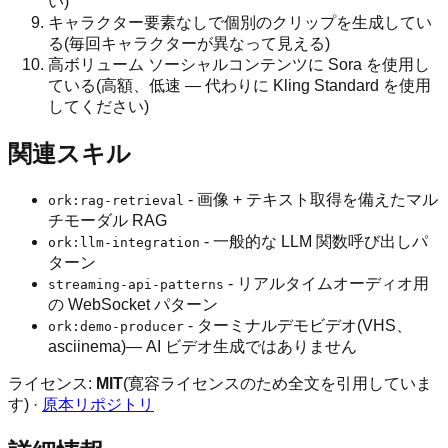
い)
キャラクター要素なしで個別のクリップを生成してい
る(毎回キャラクターが異なって見える)
高ボリューム ソーシャルコンテンツに Sora を使用し
ている(高額、低速 — 代わりに Kling Standard を使用
してください)
関連スキル
- 画像 + テキスト取得を備えたマル
ork:rag-retrieval
チモーダル RAG
- 一般的な LLM 関数呼び出しパ
ork:llm-integration
ターン
- リアルタイムオーディオ用
streaming-api-patterns
の WebSocket パターン
- ターミナルデモビデオ(VHS、
ork:demo-producer
asciinema)— AI ビデオ生成ではありません
ライセンス:
MIT
(寛容ライセンスのため全文を引用していま
す) ·
原本リポジトリ