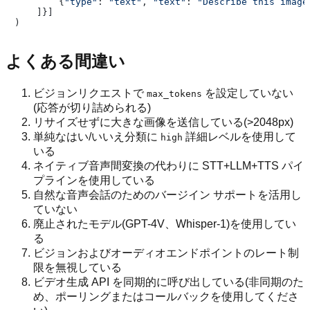
        {
"type"
: 
"text"
, 
"text"
: 
"Describe this image
    ]}]

よくある間違い
ビジョンリクエストで
を設定していない
max_tokens
(応答が切り詰められる)
リサイズせずに大きな画像を送信している(>2048px)
単純なはい/いいえ分類に
詳細レベルを使用して
high
いる
ネイティブ音声間変換の代わりに STT+LLM+TTS パイ
プラインを使用している
自然な音声会話のためのバージイン サポートを活用し
ていない
廃止されたモデル(GPT-4V、Whisper-1)を使用してい
る
ビジョンおよびオーディオエンドポイントのレート制
限を無視している
ビデオ生成 API を同期的に呼び出している(非同期のた
め、ポーリングまたはコールバックを使用してくださ