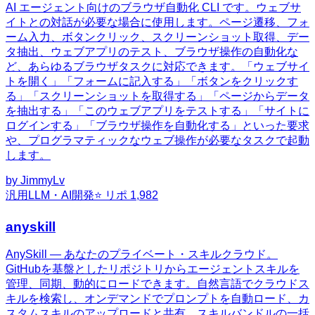
AI エージェント向けのブラウザ自動化 CLI です。ウェブサ
イトとの対話が必要な場合に使用します。ページ遷移、フォ
ーム入力、ボタンクリック、スクリーンショット取得、デー
タ抽出、ウェブアプリのテスト、ブラウザ操作の自動化な
ど、あらゆるブラウザタスクに対応できます。「ウェブサイ
トを開く」「フォームに記入する」「ボタンをクリックす
る」「スクリーンショットを取得する」「ページからデータ
を抽出する」「このウェブアプリをテストする」「サイトに
ログインする」「ブラウザ操作を自動化する」といった要求
や、プログラマティックなウェブ操作が必要なタスクで起動
します。
by
JimmyLv
汎用
LLM・AI開発
⭐ リポ
1,982
anyskill
AnySkill — あなたのプライベート・スキルクラウド。
GitHubを基盤としたリポジトリからエージェントスキルを
管理、同期、動的にロードできます。自然言語でクラウドス
キルを検索し、オンデマンドでプロンプトを自動ロード、カ
スタムスキルのアップロードと共有、スキルバンドルの一括