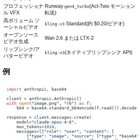
プロフェッショナ
Runway
(Act-Two モーション
gen4_turbo
ル VFX
転送)
高ボリューム ソ
Standard(約 $0.20/ビデオ)
kling-v3
ーシャルビデオ
オープンソース
Wan 2.6 または LTX-2
ビデオ生成
リップシンク/ア
(ネイティブリップシンク API)
kling-v3
バタービデオ
例
import
 anthropic, base64

with
open
(
"image.png"
, 
"rb"
) 
as
 f:

    b64 = base64.standard_b64encode(f.read()).decode(
response = client.messages.create(

    model=
"claude-opus-4-6"
,

    max_tokens=
1024
,

    messages=[{
"role"
: 
"user"
, 
"content"
: [

        {
"type"
: 
"image"
, 
"source"
: {
"type"
: 
"base64"