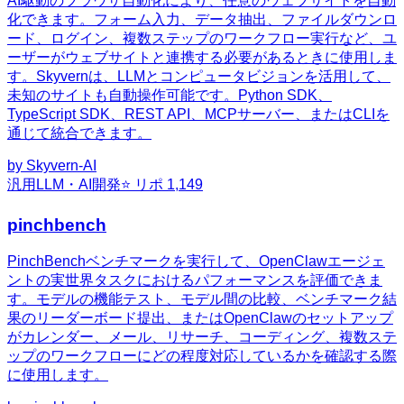
AI駆動のブラウザ自動化により、任意のウェブサイトを自動
化できます。フォーム入力、データ抽出、ファイルダウンロ
ード、ログイン、複数ステップのワークフロー実行など、ユ
ーザーがウェブサイトと連携する必要があるときに使用しま
す。Skyvernは、LLMとコンピュータビジョンを活用して、
未知のサイトも自動操作可能です。Python SDK、
TypeScript SDK、REST API、MCPサーバー、またはCLIを
通じて統合できます。
by
Skyvern-AI
汎用
LLM・AI開発
⭐ リポ
1,149
pinchbench
PinchBenchベンチマークを実行して、OpenClawエージェ
ントの実世界タスクにおけるパフォーマンスを評価できま
す。モデルの機能テスト、モデル間の比較、ベンチマーク結
果のリーダーボード提出、またはOpenClawのセットアップ
がカレンダー、メール、リサーチ、コーディング、複数ステ
ップのワークフローにどの程度対応しているかを確認する際
に使用します。