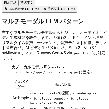
日本語訳
英語原文
📥 日本語訳版 SKILL.md
📥 英語原本 SKILL.md
マルチモーダル LLM パターン
主要なマルチモーダルモデルからビジョン、オーディオ、ビ
デオ生成機能を統合します。画像解析、ドキュメント理解、
リアルタイム音声エージェント、音声テキスト変換、テキス
ト音声合成、AI ビデオ生成(Kling v3、Sora 2、Veo 3.1
std/lite/fast ティア、Runway Gen-4.5 via
)に対応
gen4_turbo
します。
カノニカルモデル ID
(
yonatan-
に固定):
hq/platform/apps/api/app/config.py
プロバイ
モデル ID
ダー
(最新)、
claude-opus-4-7
claude-opus-
Anthropic
、
、
4-6
claude-sonnet-4-6
claude-
haiku-4-5-20251001
OpenAI
(現在のフラッグシップ)
gpt-5.2