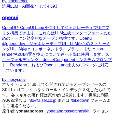
by
pinchbench
汎用
LLM・AI開発
⭐ リポ
4,693
openui
OpenUIとOpenUI Langを使用してジェネレーティブUIアプ
リを構築できます。これらはLLM生成インターフェースのた
めのトークン効率的なオープン標準です。OpenUI、
@openuidev、ジェネレーティブUI、LLMからのストリーミ
ングUI、AI向けコンポーネントライブラリ、またはjson-
render/A2UIの置き換えについて述べる際に使用します。ス
キャフォルディング、defineComponent、システムプロンプ
ト、Renderer、およびOpenUI Lang出力のデバッグに対応
しています。
by
thesysdev
本サイトは GitHub 上で公開されているオープンソースの
SKILL.md ファイルをクロール・インデックス化したもので
す。 各スキルの著作権は原作者に帰属します。掲載に問題
がある場合は
info@alsel.co.jp
または
/takedown
フォームよ
りご連絡ください。
原作者:
yonatangross
·
yonatangross/orchestkit
· ライセン