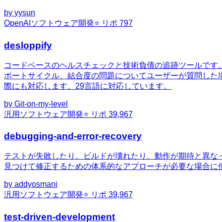
by
yysun
OpenAI
ソフトウェア開発
⭐ リポ
797
desloppify
コードベースのヘルスチェックと技術負債の追跡ツールです
ポートサイクル、結合度の問題についてユーザーが質問した
際にも対応します。29言語に対応しています。
by
Git-on-my-level
汎用
ソフトウェア開発
⭐ リポ
39,967
debugging-and-error-recovery
テストが失敗したり、ビルドが壊れたり、動作が期待と異な
見つけて修正するための体系的なアプローチが必要な場合に
by
addyosmani
汎用
ソフトウェア開発
⭐ リポ
39,967
test-driven-development