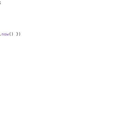
;

.
now
() })
