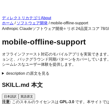
ディレクトリ
カテゴリ
About
ホーム
/
ソフトウェア開発
/
mobile-offline-support
Anthropic Claude
ソフトウェア開発
⭐ リポ
24
品質スコア
78
/1
mobile-offline-support
オフラインファースト対応のモバイルアプリを実装できます。ローカ
ョンと、バックグラウンド同期パターンをカバーしています
シームレスなユーザー体験を提供します。
description の原文を見る
SKILL.md 本文
日本語訳
英語原文
注意:
このスキルのライセンスは
GPL-3.0
です。本サイトでは