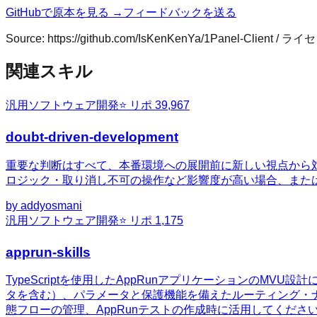
GitHubで原本を見る →
フィードバックを送る
Source:
https://github.com/IsKenKenYa/1Panel-Client
/ ライ
関連スキル
汎用
ソフトウェア開発
⭐ リポ
39,967
doubt-driven-development
重要な判断はすべて、本番環境への展開前に新しい視点から
ロジック・取り消し不可の操作など影響度が高い場合、また
by
addyosmani
汎用
ソフトウェア開発
⭐ リポ
1,175
apprun-skills
TypeScriptを使用したAppRunアプリケーションの
タを含む）、パラメータと保護機能を備えたルーティング・ナビ
態フローの管理、AppRunテストの作成時に活用してくださ