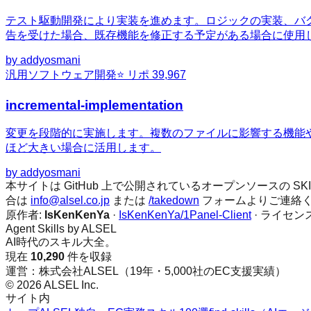
テスト駆動開発により実装を進めます。ロジックの実装、バ
告を受けた場合、既存機能を修正する予定がある場合に使用
by
addyosmani
汎用
ソフトウェア開発
⭐ リポ
39,967
incremental-implementation
変更を段階的に実施します。複数のファイルに影響する機能
ほど大きい場合に活用します。
by
addyosmani
本サイトは GitHub 上で公開されているオープンソースの
合は
info@alsel.co.jp
または
/takedown
フォームよりご連絡
原作者:
IsKenKenYa
·
IsKenKenYa/1Panel-Client
· ライセン
Agent Skills by ALSEL
AI時代のスキル大全。
現在
10,290
件を収録
運営：株式会社ALSEL（19年・5,000社のEC支援実績）
© 2026 ALSEL Inc.
サイト内