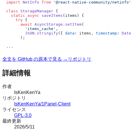
import
NetInfo
from
'@react-native-community/netinfo'
class
StorageManager
 {

static
async
saveItems
(
items
) {

try
 {

await
AsyncStorage
.
setItem
(

'items_cache'
,

JSON
.
stringify
({ 
data
: items, 
timestamp
: 
Date
      );

全文を GitHub の原本で見る →
リポジトリ
詳細情報
作者
IsKenKenYa
リポジトリ
IsKenKenYa/1Panel-Client
ライセンス
GPL-3.0
最終更新
2026/5/11