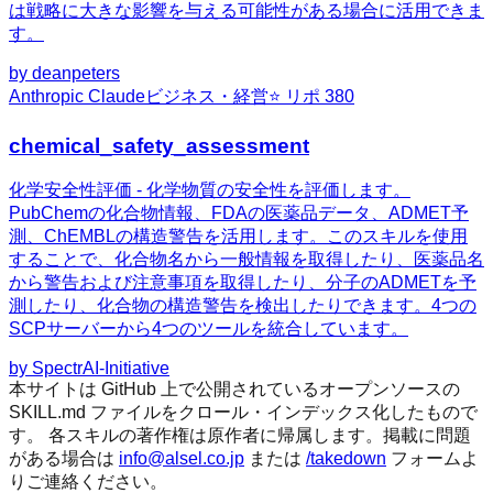
は戦略に大きな影響を与える可能性がある場合に活用できま
す。
by
deanpeters
Anthropic Claude
ビジネス・経営
⭐ リポ
380
chemical_safety_assessment
化学安全性評価 - 化学物質の安全性を評価します。
PubChemの化合物情報、FDAの医薬品データ、ADMET予
測、ChEMBLの構造警告を活用します。このスキルを使用
することで、化合物名から一般情報を取得したり、医薬品名
から警告および注意事項を取得したり、分子のADMETを予
測したり、化合物の構造警告を検出したりできます。4つの
SCPサーバーから4つのツールを統合しています。
by
SpectrAI-Initiative
本サイトは GitHub 上で公開されているオープンソースの
SKILL.md ファイルをクロール・インデックス化したもので
す。 各スキルの著作権は原作者に帰属します。掲載に問題
がある場合は
info@alsel.co.jp
または
/takedown
フォームよ
りご連絡ください。