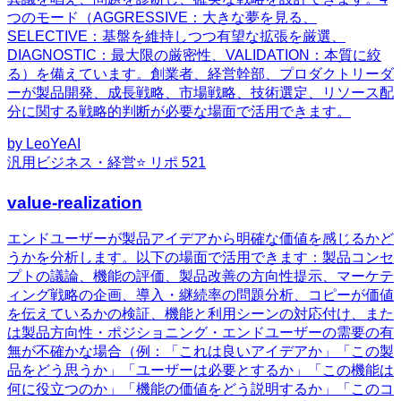
つのモード（AGGRESSIVE：大きな夢を見る、
SELECTIVE：基盤を維持しつつ有望な拡張を厳選、
DIAGNOSTIC：最大限の厳密性、VALIDATION：本質に絞
る）を備えています。創業者、経営幹部、プロダクトリーダ
ーが製品開発、成長戦略、市場戦略、技術選定、リソース配
分に関する戦略的判断が必要な場面で活用できます。
by
LeoYeAI
汎用
ビジネス・経営
⭐ リポ
521
value-realization
エンドユーザーが製品アイデアから明確な価値を感じるかど
うかを分析します。以下の場面で活用できます：製品コンセ
プトの議論、機能の評価、製品改善の方向性提示、マーケテ
ィング戦略の企画、導入・継続率の問題分析、コピーが価値
を伝えているかの検証、機能と利用シーンの対応付け、また
は製品方向性・ポジショニング・エンドユーザーの需要の有
無が不確かな場合（例：「これは良いアイデアか」「この製
品をどう思うか」「ユーザーは必要とするか」「この機能は
何に役立つのか」「機能の価値をどう説明するか」「このコ