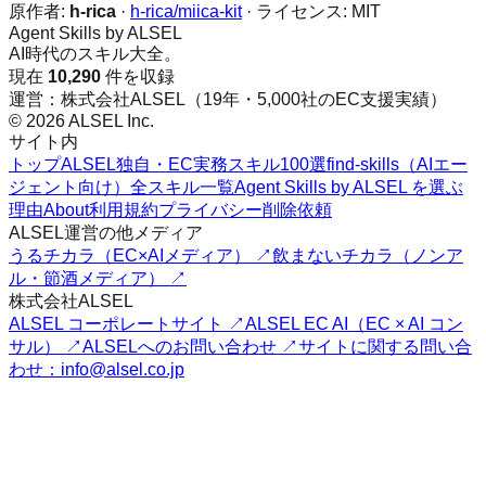
原作者:
h-rica
·
h-rica/miica-kit
· ライセンス:
MIT
Agent Skills by ALSEL
AI時代のスキル大全。
現在
10,290
件を収録
運営：株式会社ALSEL（19年・5,000社のEC支援実績）
© 2026 ALSEL Inc.
サイト内
トップ
ALSEL独自・EC実務スキル100選
find-skills（AIエー
ジェント向け）
全スキル一覧
Agent Skills by ALSEL を選ぶ
理由
About
利用規約
プライバシー
削除依頼
ALSEL運営の他メディア
うるチカラ（EC×AIメディア） ↗
飲まないチカラ（ノンア
ル・節酒メディア） ↗
株式会社ALSEL
ALSEL コーポレートサイト ↗
ALSEL EC AI（EC × AI コン
サル） ↗
ALSELへのお問い合わせ ↗
サイトに関する問い合
わせ：info@alsel.co.jp