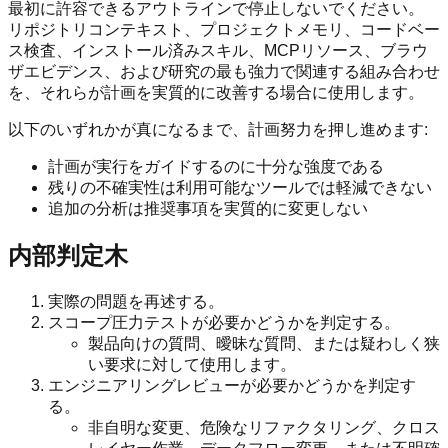
最初に許容できるアウトラインで停止しないでください。
リポジトリコンテキスト、プロジェクトメモリ、コードベー
ス検査、インストール済みスキル、MCPリソース、ブラウ
ザエビデンス、および研究の最も強力で関連する組み合わせ
を、それらが計画を実質的に改善する場合に使用します。
以下のいずれかが真になるまで、計画努力を押し進めます:
計画が実行をガイドするのに十分な強度である
残りの不確実性は利用可能なツールでは軽減できない
追加の分析は推奨事項を実質的に変更しない
内部判定木
実際の問題を再述する。
スコープ圧力テストが必要かどうかを判定する。
製品向けの質問、曖昧な質問、または疑わしく狭
い要求に対して使用します。
エンジニアリングレビューが必要かどうかを判定す
る。
非自明な変更、危険なリファクタリング、クロス