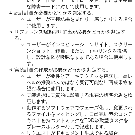
レイヤー作業、データフロー変更、または不明確
な障害モードに対して使用します。
設計計画が必要かどうかを判定する。
ユーザーが直接結果を見たり、感じたりする場合
に使用します。
リファレンス駆動型UI抽出が必要かどうかを判定す
る。
ユーザーがインスピレーションサイト、スクリー
ンショット、録画、またはFigmaリンクを提供
し、設計意図が曖昧なままである場合に使用しま
す。
実装計画の作成が必要かどうかを判定する。
ユーザーが要件とアーキテクチャを確立し、高レ
ベルの推奨のみではなく実行可能な計画成果物を
望む場合に使用します。
実装選択に実質的に影響する現在の標準のみを検
証します。
動作するソフトウェアでフェーズ化し、変更され
るファイルをマッピングし、自己完結型のコンテ
キストを持つアトミックなTDD駆動型タスクを
プレースホルダーなしで記述します。
リクエストがドキュメント生成である場合、