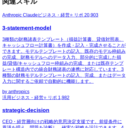
関連スキル
Anthropic Claude
ビジネス・経営
⭐ リポ
20,903
3-statement-model
3種類の財務諸表テンプレート（損益計算書、貸借対照表、
キャッシュフロー計算書）を作成・記入・完成させることが
できます。モデルテンプレートの記入、既存のモデル枠組み
の完成、財務モデルへのデータ入力、部分的に完成した損
益/貸借/キャッシュフロー枠組みの完成、または既存テンプ
レート構造内での統合財務諸表の連携に対応しています。3
種類の財務モデルテンプレートの記入、完成、またはデータ
入力に関するご依頼で自動的に機能します。
by
anthropics
汎用
ビジネス・経営
⭐ リポ
1,982
strategic-decision
CEO・経営層向けの戦略的意思決定支援です。前提条件に
異議を唱え、問題を診断し、確実な戦略を設計できます。4