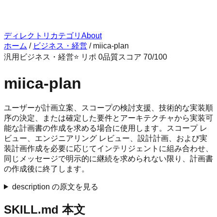
ディレクトリ
カテゴリ
About
ホーム
/
ビジネス・経営
/
miica-plan
汎用
ビジネス・経営
⭐ リポ
0
品質スコア
70
/100
miica-plan
ユーザーが計画立案、スコープの検討支援、技術的な実装順
序の決定、または確定した要件とアーキテクチャから実装可
能な計画書の作成を求める場合に使用します。スコープ レ
ビュー、エンジニアリング レビュー、設計計画、および実
装計画作成を必要に応じてインテリジェントに組み合わせ、
同じメッセージで明示的に継続を求められない限り、計画書
の作成後に終了します。
description の原文を見る
SKILL.md 本文