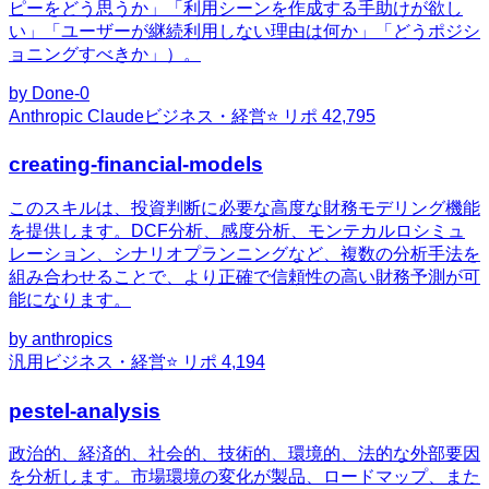
ピーをどう思うか」「利用シーンを作成する手助けが欲し
い」「ユーザーが継続利用しない理由は何か」「どうポジシ
ョニングすべきか」）。
by
Done-0
Anthropic Claude
ビジネス・経営
⭐ リポ
42,795
creating-financial-models
このスキルは、投資判断に必要な高度な財務モデリング機能
を提供します。DCF分析、感度分析、モンテカルロシミュ
レーション、シナリオプランニングなど、複数の分析手法を
組み合わせることで、より正確で信頼性の高い財務予測が可
能になります。
by
anthropics
汎用
ビジネス・経営
⭐ リポ
4,194
pestel-analysis
政治的、経済的、社会的、技術的、環境的、法的な外部要因
を分析します。市場環境の変化が製品、ロードマップ、また