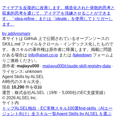
アイデアを反復的に改善します。構造化された発散的思考と
収束的思考を通じて、アイデアを洗練させることができま
す。「idea-refine」または「ideate」を使用してトリガーし
ます。
by
addyosmani
本サイトは GitHub 上で公開されているオープンソースの
SKILL.md ファイルをクロール・インデックス化したもので
す。 各スキルの著作権は原作者に帰属します。掲載に問題
がある場合は
info@alsel.co.jp
または
/takedown
フォームよ
りご連絡ください。
原作者:
majiayu000
·
majiayu000/claude-skill-registry-data
·
ライセンス:
unknown
Agent Skills by ALSEL
AI時代のスキル大全。
現在
10,290
件を収録
運営：株式会社ALSEL（19年・5,000社のEC支援実績）
© 2026 ALSEL Inc.
サイト内
トップ
ALSEL独自・EC実務スキル100選
find-skills（AIエー
ジェント向け）
全スキル一覧
Agent Skills by ALSEL を選ぶ