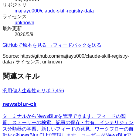
リポジトリ
majiayu000/claude-skill-registry-data
ライセンス
unknown
最終更新
2026/5/9
GitHubで原本を見る →
フィードバックを送る
Source:
https://github.com/majiayu000/claude-skill-registry-
data
/ ライセンス:
unknown
関連スキル
汎用
個人生産性
⭐ リポ
7,456
newsblur-cli
ターミナルからNewsBlurを管理できます。フィードの閲
覧、ストーリーの検索、記事の保存・共有、インテリジェン
ス分類器の学習、新しいフィードの発見、ワークフローの自
動化がNewsBlur CLIで実現します。ユーザーがNewsBlurア