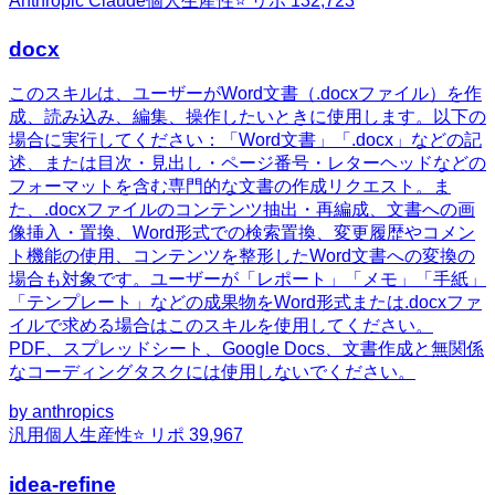
Anthropic Claude
個人生産性
⭐ リポ
132,723
docx
このスキルは、ユーザーがWord文書（.docxファイル）を作
成、読み込み、編集、操作したいときに使用します。以下の
場合に実行してください：「Word文書」「.docx」などの記
述、または目次・見出し・ページ番号・レターヘッドなどの
フォーマットを含む専門的な文書の作成リクエスト。ま
た、.docxファイルのコンテンツ抽出・再編成、文書への画
像挿入・置換、Word形式での検索置換、変更履歴やコメン
ト機能の使用、コンテンツを整形したWord文書への変換の
場合も対象です。ユーザーが「レポート」「メモ」「手紙」
「テンプレート」などの成果物をWord形式または.docxファ
イルで求める場合はこのスキルを使用してください。
PDF、スプレッドシート、Google Docs、文書作成と無関係
なコーディングタスクには使用しないでください。
by
anthropics
汎用
個人生産性
⭐ リポ
39,967
idea-refine