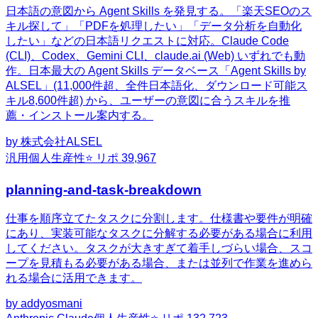
日本語の意図から Agent Skills を発見する。「楽天SEOのス
キル探して」「PDFを処理したい」「データ分析を自動化
したい」などの日本語リクエストに対応。Claude Code
(CLI)、Codex、Gemini CLI、claude.ai (Web) いずれでも動
作。日本最大の Agent Skills データベース「Agent Skills by
ALSEL」(11,000件超、全件日本語化、ダウンロード可能ス
キル8,600件超) から、ユーザーの意図に合うスキルを推
薦・インストール案内する。
by
株式会社ALSEL
汎用
個人生産性
⭐ リポ
39,967
planning-and-task-breakdown
仕事を順序立てたタスクに分割します。仕様書や要件が明確
にあり、実装可能なタスクに分解する必要がある場合に利用
してください。タスクが大きすぎて着手しづらい場合、スコ
ープを見積もる必要がある場合、または並列で作業を進めら
れる場合に活用できます。
by
addyosmani