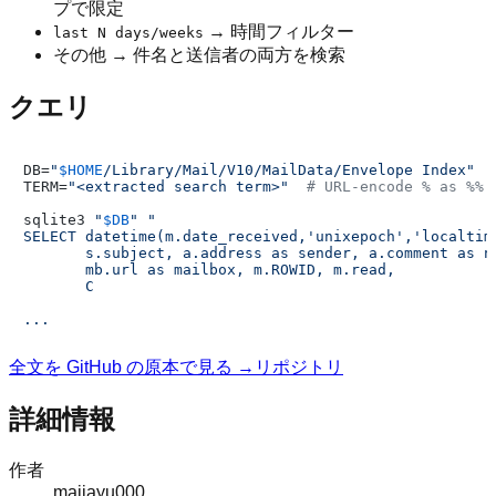
プで限定
→ 時間フィルター
last N days/weeks
その他 → 件名と送信者の両方を検索
クエリ
DB=
"
$HOME
/Library/Mail/V10/MailData/Envelope Index"
TERM=
"<extracted search term>"
# URL-encode % as %% 
sqlite3 
"
$DB
"
"

SELECT datetime(m.date_received,'unixepoch','localtime
       s.subject, a.address as sender, a.comment as na
       mb.url as mailbox, m.ROWID, m.read,

       C

全文を GitHub の原本で見る →
リポジトリ
詳細情報
作者
majiayu000