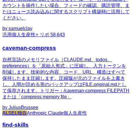
カウントを操作したい場合、フィードの確認、購読管理、ま
たはニュース読み込みに関するスクリプト構築時に活用して
ください。
by
samuelclay
汎用
個人生産性
⭐ リポ
58,643
caveman-compress
自然言語のメモリファイル（CLAUDE.md、todos、
preferences）を「原始人形式」に圧縮し、入力トークンを
削減します。技術的な内容、コード、URL、構造はすべて
保持したまま圧縮します。圧縮版が元のファイルを上書き
し、人間が読める形のバックアップはFILE.original.mdとし
て保存されます。トリガー：/caveman-compress FILEPATH
または「compress memory file」
by
JuliusBrussee
ALSEL独自
Anthropic Claude
個人生産性
find-skills