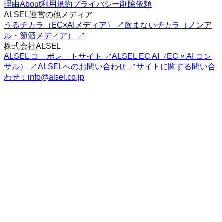
理由
About
利用規約
プライバシー
削除依頼
ALSEL運営の他メディア
うるチカラ（EC×AIメディア） ↗
飲まないチカラ（ノンア
ル・節酒メディア） ↗
株式会社ALSEL
ALSEL コーポレートサイト ↗
ALSEL EC AI（EC × AI コン
サル） ↗
ALSELへのお問い合わせ ↗
サイトに関する問い合
わせ：info@alsel.co.jp