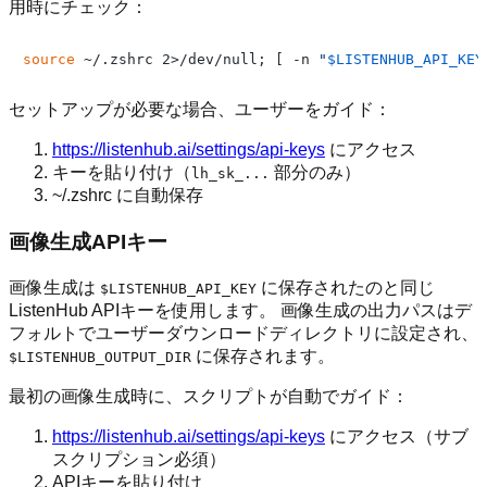
用時にチェック：
source
 ~/.zshrc 2>/dev/null; [ -n 
"
$LISTENHUB_API_KEY
セットアップが必要な場合、ユーザーをガイド：
https://listenhub.ai/settings/api-keys
にアクセス
キーを貼り付け（
部分のみ）
lh_sk_...
~/.zshrc に自動保存
画像生成APIキー
画像生成は
に保存されたのと同じ
$LISTENHUB_API_KEY
ListenHub APIキーを使用します。 画像生成の出力パスはデ
フォルトでユーザーダウンロードディレクトリに設定され、
に保存されます。
$LISTENHUB_OUTPUT_DIR
最初の画像生成時に、スクリプトが自動でガイド：
https://listenhub.ai/settings/api-keys
にアクセス（サブ
スクリプション必須）
APIキーを貼り付け