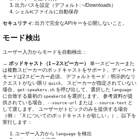
出力パスを設定（デフォルト: ~/Downloads）
シェルrcファイルに自動保存
セキュリティ
: 出力で完全なAPIキーを公開しないこと。
モード検出
ユーザー入力からモードを自動検出：
→ ポッドキャスト（1～2スピーカー）
単一スピーカーまた
は複数スピーカーのポッドキャストをサポート。ディベート
モードは2スピーカー必須。 デフォルトモード：明示的なリ
クエストがない限り
。 スピーカーが指定されていない
quick
場合、
を呼び出して、選択した
get-speakers.sh
language
に合致する最初の
を選択します。 参考資料が提
speakerId
供されている場合、
または
と
--source-url
--source-text
して渡します。 ユーザーがトピックのみを提供する場合
（例：「X についてのポッドキャストが欲しい」）、以下を
実行します：
ユーザー入力から
を検出
language