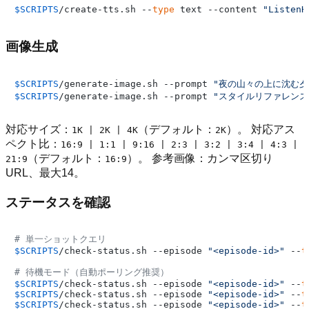
$SCRIPTS
/create-tts.sh --
type
 text --content 
"Listen
画像生成
$SCRIPTS
/generate-image.sh --prompt 
"夜の山々の上に沈む夕
$SCRIPTS
/generate-image.sh --prompt 
"スタイルリファレンス
対応サイズ：
（デフォルト：
）。 対応アス
1K | 2K | 4K
2K
ペクト比：
16:9 | 1:1 | 9:16 | 2:3 | 3:2 | 3:4 | 4:3 |
（デフォルト：
）。 参考画像：カンマ区切り
21:9
16:9
URL、最大14。
ステータスを確認
# 単一ショットクエリ
$SCRIPTS
/check-status.sh --episode 
"<episode-id>"
 --
t
# 待機モード（自動ポーリング推奨）
$SCRIPTS
/check-status.sh --episode 
"<episode-id>"
 --
t
$SCRIPTS
/check-status.sh --episode 
"<episode-id>"
 --
t
$SCRIPTS
/check-status.sh --episode 
"<episode-id>"
 --
t