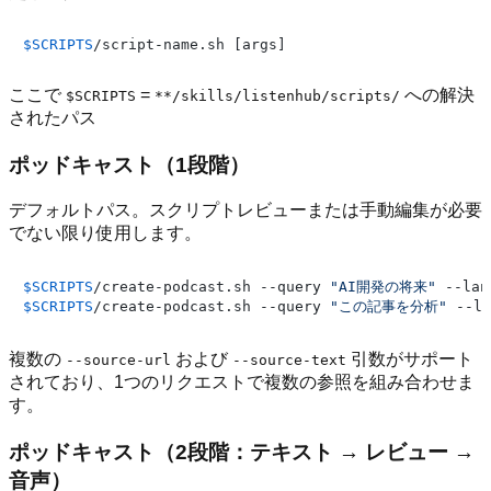
$SCRIPTS
ここで
=
への解決
$SCRIPTS
**/skills/listenhub/scripts/
されたパス
ポッドキャスト（1段階）
デフォルトパス。スクリプトレビューまたは手動編集が必要
でない限り使用します。
$SCRIPTS
/create-podcast.sh --query 
"AI開発の将来"
$SCRIPTS
/create-podcast.sh --query 
"この記事を分析"
 --la
複数の
および
引数がサポート
--source-url
--source-text
されており、1つのリクエストで複数の参照を組み合わせま
す。
ポッドキャスト（2段階：テキスト → レビュー →
音声）