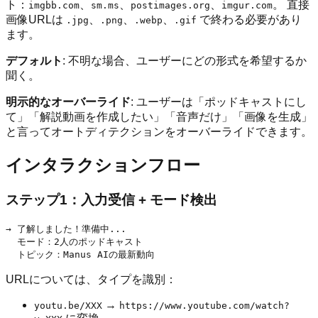
ト：
、
、
、
。 直接
imgbb.com
sm.ms
postimages.org
imgur.com
画像URLは
、
、
、
で終わる必要があり
.jpg
.png
.webp
.gif
ます。
デフォルト
: 不明な場合、ユーザーにどの形式を希望するか
聞く。
明示的なオーバーライド
: ユーザーは「ポッドキャストにし
て」「解説動画を作成したい」「音声だけ」「画像を生成」
と言ってオートディテクションをオーバーライドできます。
インタラクションフロー
ステップ1：入力受信 + モード検出
→ 了解しました！準備中...

  モード：2人のポッドキャスト

URLについては、タイプを識別：
→
youtu.be/XXX
https://www.youtube.com/watch?