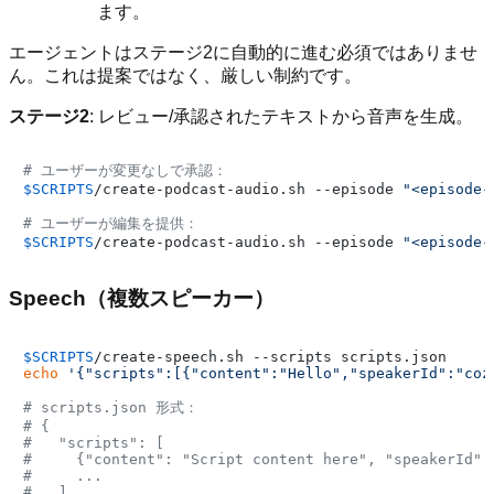
ます。
エージェントはステージ2に自動的に進む必須ではありませ
ん。これは提案ではなく、厳しい制約です。
ステージ2
: レビュー/承認されたテキストから音声を生成。
# ユーザーが変更なしで承認：
$SCRIPTS
/create-podcast-audio.sh --episode 
"<episode-
# ユーザーが編集を提供：
$SCRIPTS
/create-podcast-audio.sh --episode 
"<episode-
Speech（複数スピーカー）
$SCRIPTS
echo
'{"scripts":[{"content":"Hello","speakerId":"coz
# scripts.json 形式：
# {
#   "scripts": [
#     {"content": "Script content here", "speakerId":
#     ...
#   ]