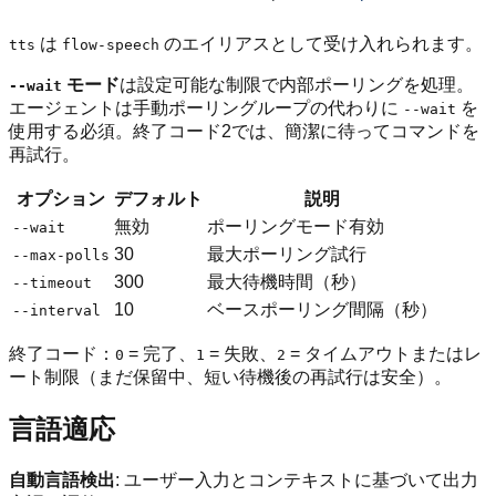
は
のエイリアスとして受け入れられます。
tts
flow-speech
モード
は設定可能な制限で内部ポーリングを処理。
--wait
エージェントは手動ポーリングループの代わりに
を
--wait
使用する必須。終了コード2では、簡潔に待ってコマンドを
再試行。
オプション
デフォルト
説明
無効
ポーリングモード有効
--wait
30
最大ポーリング試行
--max-polls
300
最大待機時間（秒）
--timeout
10
ベースポーリング間隔（秒）
--interval
終了コード：
= 完了、
= 失敗、
= タイムアウトまたはレ
0
1
2
ート制限（まだ保留中、短い待機後の再試行は安全）。
言語適応
自動言語検出
: ユーザー入力とコンテキストに基づいて出力