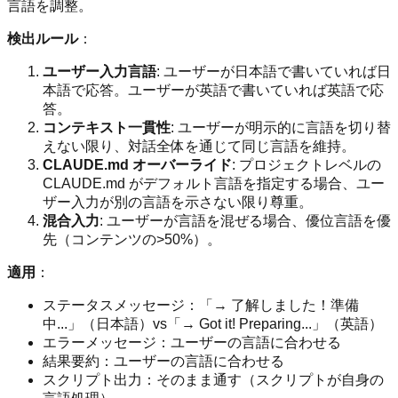
言語を調整。
検出ルール
：
ユーザー入力言語
: ユーザーが日本語で書いていれば日
本語で応答。ユーザーが英語で書いていれば英語で応
答。
コンテキスト一貫性
: ユーザーが明示的に言語を切り替
えない限り、対話全体を通じて同じ言語を維持。
CLAUDE.md オーバーライド
: プロジェクトレベルの
CLAUDE.md がデフォルト言語を指定する場合、ユー
ザー入力が別の言語を示さない限り尊重。
混合入力
: ユーザーが言語を混ぜる場合、優位言語を優
先（コンテンツの>50%）。
適用
：
ステータスメッセージ：「→ 了解しました！準備
中...」（日本語）vs「→ Got it! Preparing...」（英語）
エラーメッセージ：ユーザーの言語に合わせる
結果要約：ユーザーの言語に合わせる
スクリプト出力：そのまま通す（スクリプトが自身の