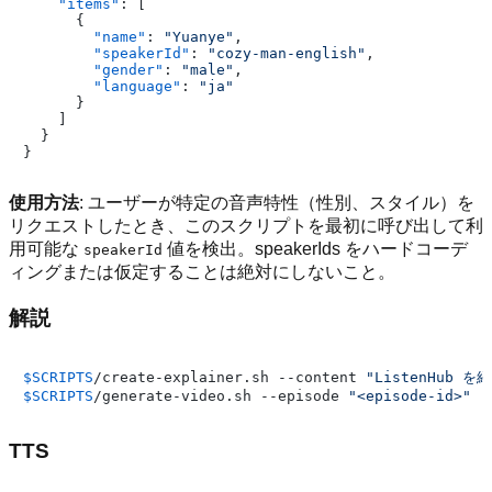
"items"
:
[
{
"name"
:
"Yuanye"
,
"speakerId"
:
"cozy-man-english"
,
"gender"
:
"male"
,
"language"
:
"ja"
}
]
}
}
使用方法
: ユーザーが特定の音声特性（性別、スタイル）を
リクエストしたとき、このスクリプトを最初に呼び出して利
用可能な
値を検出。speakerIds をハードコーデ
speakerId
ィングまたは仮定することは絶対にしないこと。
解説
$SCRIPTS
/create-explainer.sh --content 
"ListenHub を
$SCRIPTS
/generate-video.sh --episode 
"<episode-id>"
TTS