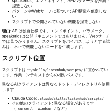
speakerIds、エンドポイント、APIパラメータを推測・
捏造しない
パターンやWebサーチに基づいてAPI構造を仮定しな
い
スクリプトで公開されていない機能を捏造しない
理由
: APIは独自仕様です。エンドポイント、パラメータ、
speakerIdsは公開ドキュメントではありません。Webサーチ
では見つかりません。スクリプトをバイパスしようとする試
みは、不正で機能しないコードを生成します。
スクリプト位置
スクリプトは
に置かれてい
**/skills/listenhub/scripts/
ます。作業コンテキストからの相対パスです。
異なるAIクライアントは異なるドット・ディレクトリを使用
します：
Claude Code:
.claude/skills/listenhub/scripts/
その他のクライアント: 異なる場合があります
（
、
など）
.cursor/
.windsurf/