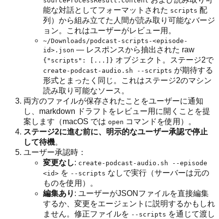
sourceProcessResult.content
能な対話としてフォーマットされた
配
scripts
列）から組み立てた人間が読み取り可能なバージ
ョン。これはユーザーがレビュー用。
~/Downloads/podcast-scripts-<episode-
— レスポンスから抽出された raw
id>.json
オブジェクト。ステージ2で
{"scripts": [...]}
が期待する
create-podcast-audio.sh --scripts
形式とまったく同じ。これはステージ2のマシン
読み取り可能なソース。
両方のファイルが保存されたことをユーザーに通知
し、markdown ドラフトをレビュー用に開くことを提
案します（macOS では
コマンドを使用）。
open
ステージ2に進む前に、明示的なユーザー承認で停止
して待機
。
ユーザー承認時：
変更なし
:
create-podcast-audio.sh --episode
を
なしで実行（サーバーは元の
<id>
--scripts
ものを使用）。
編集あり
: ユーザーがJSONファイルを直接編集
するか、変更をエージェントに説明するかもしれ
ません。修正ファイルを
を通じて渡し
--scripts