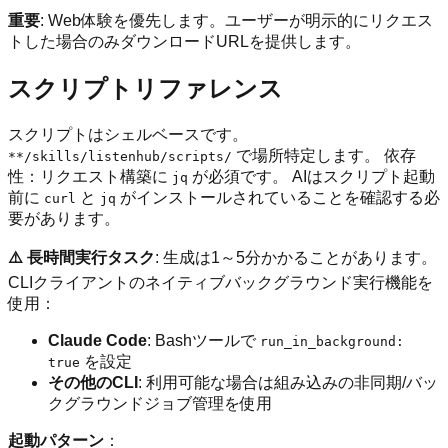
重要
: Web体験を優先します。ユーザーが明示的にリクエス
トした場合のみダウンロードURLを提供します。
スクリプトリファレンス
スクリプトはシェルベースです。
で場所特定します。 依存
**/skills/listenhub/scripts/
性：リクエスト構築に
が必須です。 AIはスクリプト起動
jq
前に
と
がインストールされていることを確認する必
curl
jq
要があります。
⚠️ 長時間実行タスク
: 生成は1～5分かかることがあります。
CLIクライアントのネイティブバックグラウンド実行機能を
使用：
Claude Code
: Bashツールで
run_in_background:
を設定
true
その他のCLI
: 利用可能な場合は組み込みの非同期/バッ
クグラウンドジョブ管理を使用
起動パターン
：