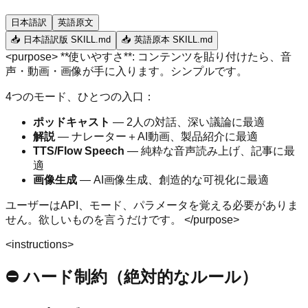
日本語訳
英語原文
📥 日本語訳版 SKILL.md
📥 英語原本 SKILL.md
<purpose> **使いやすさ**: コンテンツを貼り付けたら、音
声・動画・画像が手に入ります。シンプルです。
4つのモード、ひとつの入口：
ポッドキャスト
— 2人の対話、深い議論に最適
解説
— ナレーター＋AI動画、製品紹介に最適
TTS/Flow Speech
— 純粋な音声読み上げ、記事に最
適
画像生成
— AI画像生成、創造的な可視化に最適
ユーザーはAPI、モード、パラメータを覚える必要がありま
せん。欲しいものを言うだけです。
</purpose>
<instructions>
⛔ ハード制約（絶対的なルール）