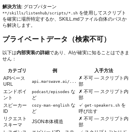
解決方法
: グロブパターン
を使用してスクリプト
**/skills/listenhub/scripts/*.sh
を確実に場所特定するか、SKILL.mdファイル自体のパスか
ら解決します。
プライベートデータ（検索不可）
以下は
内部実装の詳細
であり、AIが確実に知ることはできま
せん：
カテゴリ
例
入手方法
✗ 不可 — スクリプト内
APIベース
api.marswave.ai/...
URL
部
エンドポイ
な
✗ 不可 — スクリプト内
podcast/episodes
ント
ど
部
な
✓
を
スピーカー
cozy-man-english
get-speakers.sh
ID
ど
呼び出す
リクエスト
✗ 不可 — スクリプト内
JSON本体構造
スキーマ
部