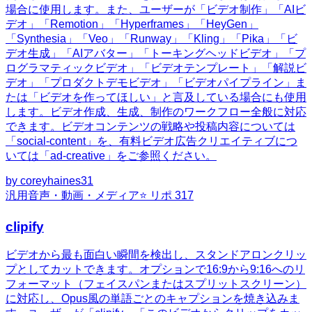
場合に使用します。また、ユーザーが「ビデオ制作」「AIビ
デオ」「Remotion」「Hyperframes」「HeyGen」
「Synthesia」「Veo」「Runway」「Kling」「Pika」「ビ
デオ生成」「AIアバター」「トーキングヘッドビデオ」「プ
ログラマティックビデオ」「ビデオテンプレート」「解説ビ
デオ」「プロダクトデモビデオ」「ビデオパイプライン」ま
たは「ビデオを作ってほしい」と言及している場合にも使用
します。ビデオ作成、生成、制作のワークフロー全般に対応
できます。ビデオコンテンツの戦略や投稿内容については
「social-content」を、有料ビデオ広告クリエイティブにつ
いては「ad-creative」をご参照ください。
by
coreyhaines31
汎用
音声・動画・メディア
⭐ リポ
317
clipify
ビデオから最も面白い瞬間を検出し、スタンドアロンクリッ
プとしてカットできます。オプションで16:9から9:16へのリ
フォーマット（フェイスパンまたはスプリットスクリーン）
に対応し、Opus風の単語ごとのキャプションを焼き込みま