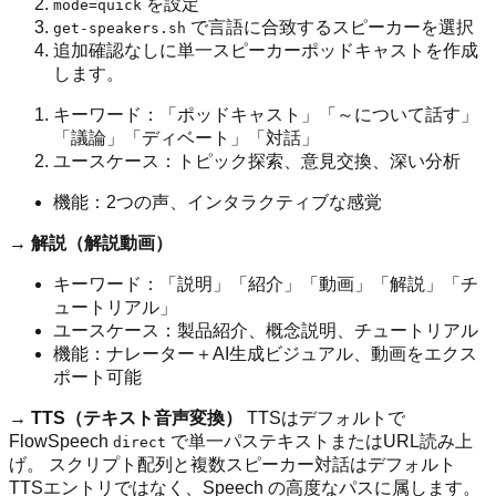
を設定
mode=quick
で言語に合致するスピーカーを選択
get-speakers.sh
追加確認なしに単一スピーカーポッドキャストを作成
します。
キーワード：「ポッドキャスト」「～について話す」
「議論」「ディベート」「対話」
ユースケース：トピック探索、意見交換、深い分析
機能：2つの声、インタラクティブな感覚
→ 解説（解説動画）
キーワード：「説明」「紹介」「動画」「解説」「チ
ュートリアル」
ユースケース：製品紹介、概念説明、チュートリアル
機能：ナレーター＋AI生成ビジュアル、動画をエクス
ポート可能
→ TTS（テキスト音声変換）
TTSはデフォルトで
FlowSpeech
で単一パステキストまたはURL読み上
direct
げ。 スクリプト配列と複数スピーカー対話はデフォルト
TTSエントリではなく、Speech の高度なパスに属します。