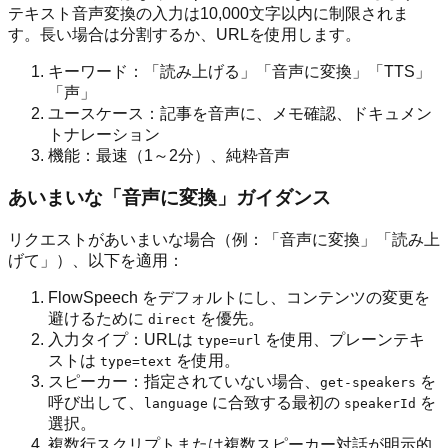
テキスト音声変換の入力は10,000文字以内に制限されま
す。長い場合は分割するか、URLを使用します。
キーワード：「読み上げる」「音声に変換」「TTS」
「声」
ユースケース：記事を音声に、メモ確認、ドキュメン
トナレーション
機能：最速（1～2分）、純粋音声
あいまいな「音声に変換」ガイダンス
リクエストがあいまいな場合（例：「音声に変換」「読み上
げて」）、以下を適用：
FlowSpeech をデフォルトにし、コンテンツの変更を
避けるために
を優先。
direct
入力タイプ：URLは
を使用、プレーンテキ
type=url
ストは
を使用。
type=text
スピーカー：指定されていない場合、
を
get-speakers
呼び出して、
に合致する最初の
を
language
speakerId
選択。
複数行スクリプトまたは複数スピーカー対話が明示的