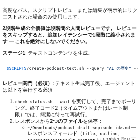
高度なパス。スクリプトレビューまたは編集が明示的にリク
エストされた場合のみ使用します。
2段階生成の全価値は段階間の人間レビューです。 レビュー
をスキップすると、追加レイテンシーで1段階に縮小されま
す — これを絶対にしないでください。
ステージ1
: テキストコンテンツを生成。
$SCRIPTS
/create-podcast-text.sh --query 
"AI の歴史"
レビュー関門（必須）
: テキスト生成完了後、エージェント
は以下を実行する必須：
を実行して、完了までポーリ
check-status.sh --wait
ング。終了コード2（タイムアウトまたはレート制
限）では、簡潔に待って再試行。
レスポンスから
2つのファイル
を保存：
—
~/Downloads/podcast-draft-<episode-id>.md
レスポンスフィールド（
、
、
title
outline
および読み取り可