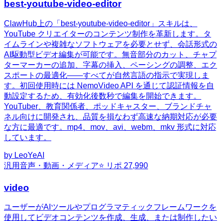
best-youtube-video-editor
ClawHub上の「best-youtube-video-editor」スキルは、
YouTube クリエイターのコンテンツ制作を革新します。タ
イムラインや複雑なソフトウェアを必要とせず、会話形式の
AI駆動型ビデオ編集が可能です。無音部分のカット、チャプ
ターマーカーの追加、字幕の挿入、ペーシングの調整、エク
スポートの最適化——すべてが自然言語の指示で実現しま
す。初回使用時には NemoVideo API を通じて認証情報を自
動設定するため、有効化後数秒で編集を開始できます。
YouTuber、教育関係者、ポッドキャスター、ブランドチャ
ネル向けに開発され、品質を損なわず高速な納期対応が必要
な方に最適です。mp4、mov、avi、webm、mkv 形式に対応
しています。
by
LeoYeAI
汎用
音声・動画・メディア
⭐ リポ
27,990
video
ユーザーがAIツールやプログラマティックフレームワークを
使用してビデオコンテンツを作成、生成、または制作したい