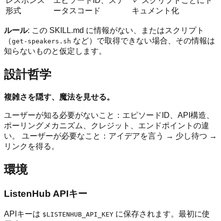
レスポンス
エピソードID、ステ
✓ スクリプトごとにド
形式
ータスコード
キュメント化
ルール
: この SKILL.md に情報がない、またはスクリプト
（
など）で取得できない場合、その情報は
get-speakers.sh
知らないものと仮定します。
設計哲学
複雑さを隠す、魔法を見せる。
ユーザーが知る必要がないこと：エピソードID、API構造、
ポーリングメカニズム、クレジット、エンドポイントの違
い。 ユーザーが必要なこと：アイデアを言う → 少し待つ →
リンクを得る。
環境
ListenHub APIキー
APIキーは
に保存されます。最初に使
$LISTENHUB_API_KEY