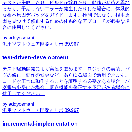
テストが失敗したり、ビルドが壊れたり、動作が期待と異な
ったり、予期しないエラーが発生したりした場合に、体系的
な根本原因デバッグをガイドします。推測ではなく、根本原
因を見つけて修正するための体系的なアプローチが必要な場
合に使用してください。
by
addyosmani
汎用
ソフトウェア開発
⭐ リポ
39,967
test-driven-development
テスト駆動開発により実装を進めます。ロジックの実装、バ
グの修正、動作の変更など、あらゆる場面で活用できます。
コードが正常に動作することを証明する必要がある場合、バ
グ報告を受けた場合、既存機能を修正する予定がある場合に
使用してください。
by
addyosmani
汎用
ソフトウェア開発
⭐ リポ
39,967
incremental-implementation