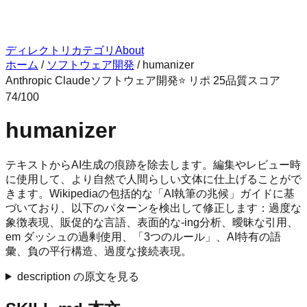
ディレクトリ
カテゴリ
About
ホーム
/
ソフトウェア開発
/
humanizer
Anthropic Claude
ソフトウェア開発
⭐ リポ
25
品質スコア
74
/100
humanizer
テキストからAI生成の痕跡を除去します。編集やレビュー時
に使用して、より自然で人間らしい文体に仕上げることがで
きます。Wikipediaの包括的な「AI執筆の兆候」ガイドに基
づいており、以下のパターンを検出して修正します：過度な
象徴表現、販促的な言語、表面的な-ing分析、曖昧な引用、
em ダッシュの過剰使用、「3つのルール」、AI特有の語
彙、負の平行構造、過度な接続表現。
description の原文を見る