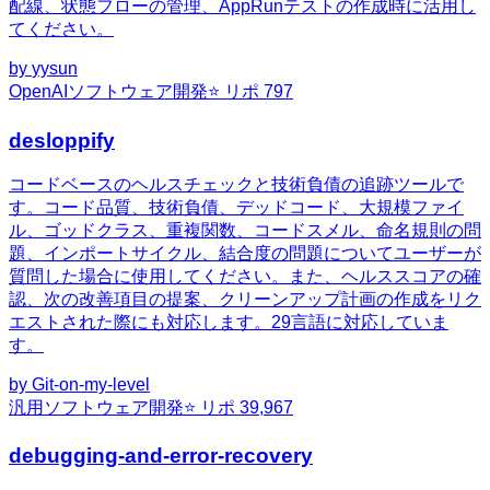
配線、状態フローの管理、AppRunテストの作成時に活用し
てください。
by
yysun
OpenAI
ソフトウェア開発
⭐ リポ
797
desloppify
コードベースのヘルスチェックと技術負債の追跡ツールで
す。コード品質、技術負債、デッドコード、大規模ファイ
ル、ゴッドクラス、重複関数、コードスメル、命名規則の問
題、インポートサイクル、結合度の問題についてユーザーが
質問した場合に使用してください。また、ヘルススコアの確
認、次の改善項目の提案、クリーンアップ計画の作成をリク
エストされた際にも対応します。29言語に対応していま
す。
by
Git-on-my-level
汎用
ソフトウェア開発
⭐ リポ
39,967
debugging-and-error-recovery