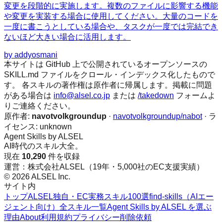
変更を段階的に実施します。複数のファイルに影響する機能
や変更を実装する場合に使用してください。大量のコードを
一度に書こうとしている場合や、タスクが一度では完結でき
ないほど大きい場合に活用します。
by
addyosmani
本サイトは GitHub 上で公開されているオープンソースの
SKILL.md ファイルをクロール・インデックス化したもので
す。 各スキルの著作権は原作者に帰属します。掲載に問題
がある場合は
info@alsel.co.jp
または
/takedown
フォームよ
りご連絡ください。
原作者:
navotvolkgroundup
·
navotvolkgroundup/nabot
· ラ
イセンス:
unknown
Agent Skills by ALSEL
AI時代のスキル大全。
現在
10,290
件を収録
運営：株式会社ALSEL（19年・5,000社のEC支援実績）
© 2026 ALSEL Inc.
サイト内
トップ
ALSEL独自・EC実務スキル100選
find-skills（AIエー
ジェント向け）
全スキル一覧
Agent Skills by ALSEL を選ぶ
理由
About
利用規約
プライバシー
削除依頼