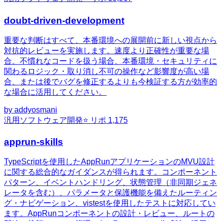
doubt-driven-development
重要な判断はすべて、本番環境への展開前に新しい視点から
対抗的レビューを実施します。速度より正確性が重要な場
合、不慣れなコードを扱う場合、本番環境・セキュリティに
関わるロジック・取り消し不可の操作など影響度が高い場
合、または後でバグを修正するよりも今検証する方が効率的
な場合に活用してください。
by
addyosmani
汎用
ソフトウェア開発
⭐ リポ
1,175
apprun-skills
TypeScriptを使用したAppRunアプリケーションのMVU設計
に関する総合的なガイダンスが得られます。コンポーネント
パターン、イベントハンドリング、状態管理（非同期ジェネ
レータを含む）、パラメータと保護機能を備えたルーティン
グ・ナビゲーション、vistestを使用したテストに対応してい
ます。AppRunコンポーネントの設計・レビュー、ルートの