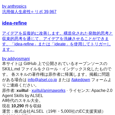
by
anthropics
汎用
個人生産性
⭐ リポ
39,967
idea-refine
アイデアを反復的に改善します。構造化された発散的思考と
収束的思考を通じて、アイデアを洗練させることができま
す。「idea-refine」または「ideate」を使用してトリガーし
ます。
by
addyosmani
本サイトは GitHub 上で公開されているオープンソースの
SKILL.md ファイルをクロール・インデックス化したもので
す。 各スキルの著作権は原作者に帰属します。掲載に問題
がある場合は
info@alsel.co.jp
または
/takedown
フォームよ
りご連絡ください。
原作者:
xuiltul
·
xuiltul/animaworks
· ライセンス:
Apache-2.0
Agent Skills by ALSEL
AI時代のスキル大全。
現在
10,290
件を収録
運営：株式会社ALSEL（19年・5,000社のEC支援実績）