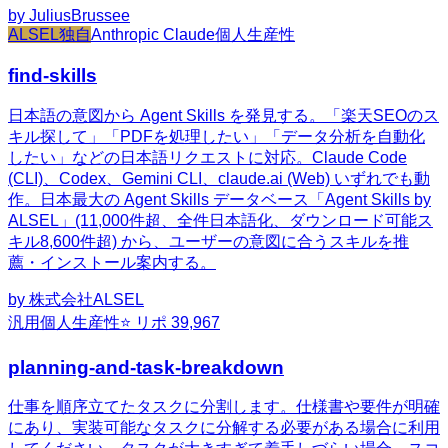
by
JuliusBrussee
ALSEL独自
Anthropic Claude
個人生産性
find-skills
日本語の意図から Agent Skills を発見する。「楽天SEOのス
キル探して」「PDFを処理したい」「データ分析を自動化
したい」などの日本語リクエストに対応。Claude Code
(CLI)、Codex、Gemini CLI、claude.ai (Web) いずれでも動
作。日本最大の Agent Skills データベース「Agent Skills by
ALSEL」(11,000件超、全件日本語化、ダウンロード可能ス
キル8,600件超) から、ユーザーの意図に合うスキルを推
薦・インストール案内する。
by
株式会社ALSEL
汎用
個人生産性
⭐ リポ
39,967
planning-and-task-breakdown
仕事を順序立てたタスクに分割します。仕様書や要件が明確
にあり、実装可能なタスクに分解する必要がある場合に利用