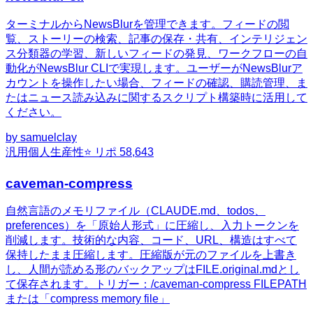
ターミナルからNewsBlurを管理できます。フィードの閲
覧、ストーリーの検索、記事の保存・共有、インテリジェン
ス分類器の学習、新しいフィードの発見、ワークフローの自
動化がNewsBlur CLIで実現します。ユーザーがNewsBlurア
カウントを操作したい場合、フィードの確認、購読管理、ま
たはニュース読み込みに関するスクリプト構築時に活用して
ください。
by
samuelclay
汎用
個人生産性
⭐ リポ
58,643
caveman-compress
自然言語のメモリファイル（CLAUDE.md、todos、
preferences）を「原始人形式」に圧縮し、入力トークンを
削減します。技術的な内容、コード、URL、構造はすべて
保持したまま圧縮します。圧縮版が元のファイルを上書き
し、人間が読める形のバックアップはFILE.original.mdとし
て保存されます。トリガー：/caveman-compress FILEPATH
または「compress memory file」