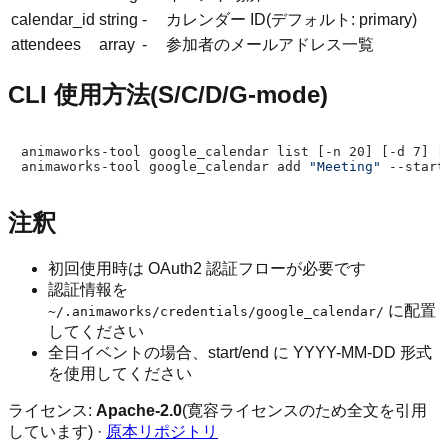
calendar_id
string
-
カレンダー ID(デフォルト: primary)
attendees
array
-
参加者のメールアドレス一覧
CLI 使用方法(S/C/D/G-mode)
animaworks-tool google_calendar list [-n 20] [-d 7] [-
animaworks-tool google_calendar add 
"Meeting"
注釈
初回使用時は OAuth2 認証フローが必要です
認証情報を
に配置
~/.animaworks/credentials/google_calendar/
してください
全日イベントの場合、start/end に YYYY-MM-DD 形式
を使用してください
ライセンス:
Apache-2.0
(寛容ライセンスのため全文を引用
しています) ·
原本リポジトリ