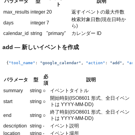
パラメータ
型
説明
ト
max_results
integer
20
返すイベントの最大件数
検索対象日数(現在日時か
days
integer
7
ら)
calendar_id
string
"primary"
カレンダー ID
add — 新しいイベントを作成
{
"tool_name"
:
"google_calendar"
,
"action"
:
"add"
,
"ar
必
パラメータ
型
説明
須
summary
string
○
イベントタイトル
開始時刻(ISO8601 形式、全日イベン
start
string
○
トは YYYY-MM-DD)
終了時刻(ISO8601 形式、全日イベン
end
string
○
トは YYYY-MM-DD)
description
string
-
イベント説明
location
string
-
イベント場所