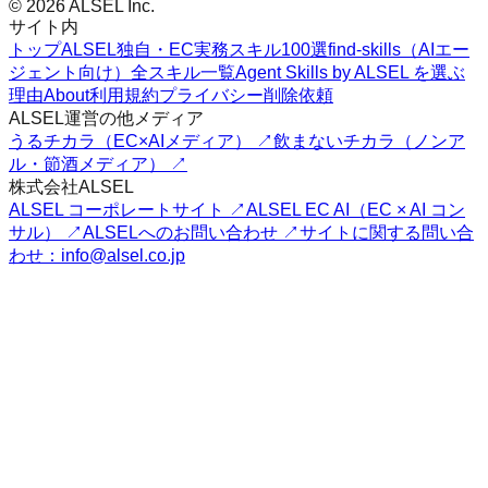
© 2026 ALSEL Inc.
サイト内
トップ
ALSEL独自・EC実務スキル100選
find-skills（AIエー
ジェント向け）
全スキル一覧
Agent Skills by ALSEL を選ぶ
理由
About
利用規約
プライバシー
削除依頼
ALSEL運営の他メディア
うるチカラ（EC×AIメディア） ↗
飲まないチカラ（ノンア
ル・節酒メディア） ↗
株式会社ALSEL
ALSEL コーポレートサイト ↗
ALSEL EC AI（EC × AI コン
サル） ↗
ALSELへのお問い合わせ ↗
サイトに関する問い合
わせ：info@alsel.co.jp