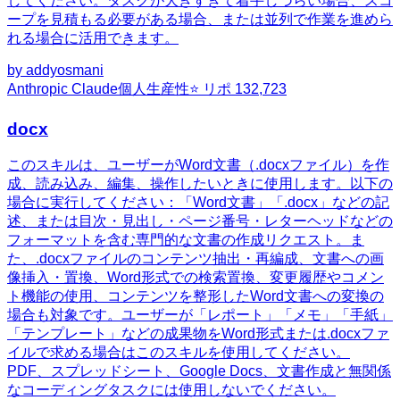
してください。タスクが大きすぎて着手しづらい場合、スコ
ープを見積もる必要がある場合、または並列で作業を進めら
れる場合に活用できます。
by
addyosmani
Anthropic Claude
個人生産性
⭐ リポ
132,723
docx
このスキルは、ユーザーがWord文書（.docxファイル）を作
成、読み込み、編集、操作したいときに使用します。以下の
場合に実行してください：「Word文書」「.docx」などの記
述、または目次・見出し・ページ番号・レターヘッドなどの
フォーマットを含む専門的な文書の作成リクエスト。ま
た、.docxファイルのコンテンツ抽出・再編成、文書への画
像挿入・置換、Word形式での検索置換、変更履歴やコメン
ト機能の使用、コンテンツを整形したWord文書への変換の
場合も対象です。ユーザーが「レポート」「メモ」「手紙」
「テンプレート」などの成果物をWord形式または.docxファ
イルで求める場合はこのスキルを使用してください。
PDF、スプレッドシート、Google Docs、文書作成と無関係
なコーディングタスクには使用しないでください。