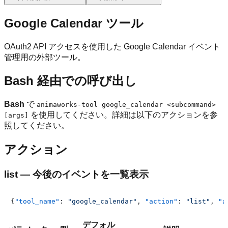
Google Calendar ツール
OAuth2 API アクセスを使用した Google Calendar イベント
管理用の外部ツール。
Bash 経由での呼び出し
Bash
で
animaworks-tool google_calendar <subcommand>
を使用してください。詳細は以下のアクションを参
[args]
照してください。
アクション
list — 今後のイベントを一覧表示
{
"tool_name"
:
"google_calendar"
,
"action"
:
"list"
,
"a
デフォル