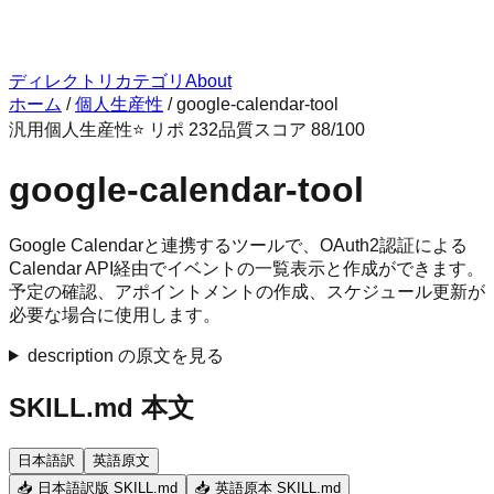
ディレクトリ
カテゴリ
About
ホーム
/
個人生産性
/
google-calendar-tool
汎用
個人生産性
⭐ リポ
232
品質スコア
88
/100
google-calendar-tool
Google Calendarと連携するツールで、OAuth2認証による
Calendar API経由でイベントの一覧表示と作成ができます。
予定の確認、アポイントメントの作成、スケジュール更新が
必要な場合に使用します。
description の原文を見る
SKILL.md 本文
日本語訳
英語原文
📥 日本語訳版 SKILL.md
📥 英語原本 SKILL.md