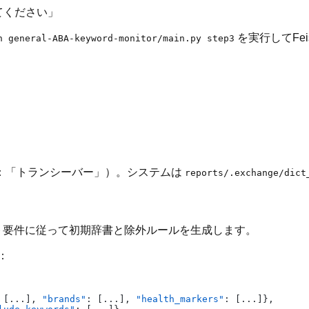
てください」
を実行してFe
n general-ABA-keyword-monitor/main.py step3
：「トランシーバー」）。システムは
reports/.exchange/dict
ト要件に従って初期辞書と除外ルールを生成します。
：
[
...
]
,
"brands"
:
[
...
]
,
"health_markers"
:
[
...
]
}
,