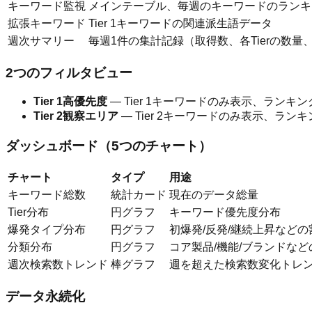
キーワード監視
メインテーブル、毎週のキーワードのランキング
拡張キーワード
Tier 1キーワードの関連派生語データ
週次サマリー
毎週1件の集計記録（取得数、各Tierの数量
2つのフィルタビュー
Tier 1高優先度
— Tier 1キーワードのみ表示、ランキ
Tier 2観察エリア
— Tier 2キーワードのみ表示、ラン
ダッシュボード（5つのチャート）
チャート
タイプ
用途
キーワード総数
統計カード
現在のデータ総量
Tier分布
円グラフ
キーワード優先度分布
爆発タイプ分布
円グラフ
初爆発/反発/継続上昇などの
分類分布
円グラフ
コア製品/機能/ブランドなど
週次検索数トレンド
棒グラフ
週を超えた検索数変化トレ
データ永続化