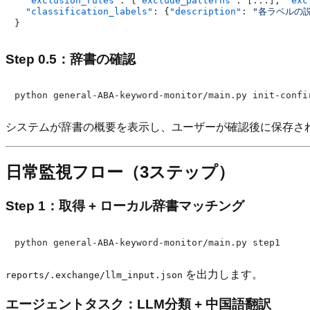
"exclusion_rules"
:
{
"exclude_patterns"
:
[
...
]
,
"exc
"classification_labels"
:
{
"description"
:
"各ラベルの
}
Step 0.5：辞書の確認
システムが辞書の概要を表示し、ユーザーが確認後に保存さ
日常監視フロー（3ステップ）
Step 1：取得 + ローカル辞書マッチング
を出力します。
reports/.exchange/llm_input.json
エージェントタスク：LLM分類 + 中国語翻訳