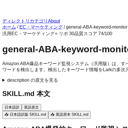
ディレクトリ
カテゴリ
About
ホーム
/
EC・マーケティング
/
general-ABA-keyword-monitor
汎用
EC・マーケティング
⭐ リポ
30
品質スコア
74
/100
general-ABA-keyword-monit
Amazon ABA爆品キーワード監視システム（汎用版）は
ワードを検出します。検出したキーワード情報をLarkの多
description の原文を見る
SKILL.md 本文
日本語訳
英語原文
📥 日本語訳版 SKILL.md
📥 英語原本 SKILL.md