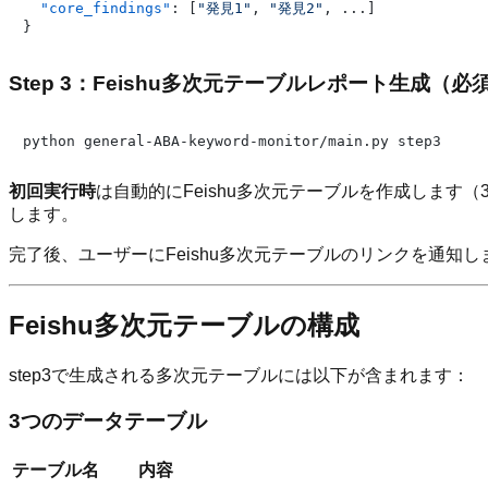
"core_findings"
:
[
"発見1"
,
"発見2"
,
 ...
]
}
Step 3：Feishu多次元テーブルレポート生成（必
初回実行時
は自動的にFeishu多次元テーブルを作成します
します。
完了後、ユーザーにFeishu多次元テーブルのリンクを通知し
Feishu多次元テーブルの構成
step3で生成される多次元テーブルには以下が含まれます：
3つのデータテーブル
テーブル名
内容