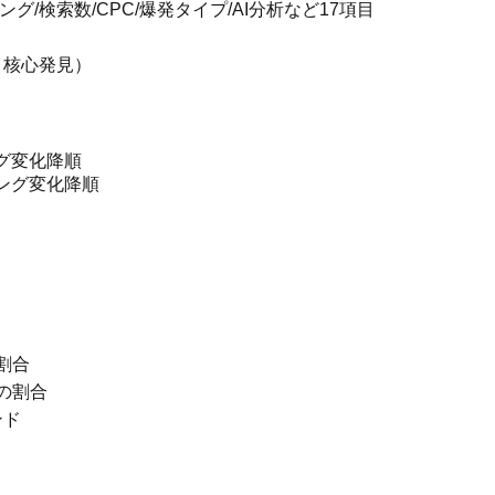
/検索数/CPC/爆発タイプ/AI分析など17項目
、核心発見）
ング変化降順
キング変化降順
割合
の割合
ンド