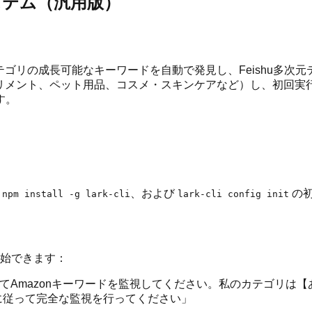
システム（汎用版）
カテゴリの成長可能なキーワードを自動で発見し、Feishu多次
サプリメント、ペット用品、コスメ・スキンケアなど）し、初回実
す。
：
、および
の
npm install -g lark-cli
lark-cli config init
開始できます：
itor を使用してAmazonキーワードを監視してください。私のカテゴ
に従って完全な監視を行ってください」