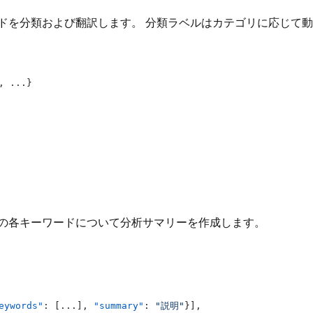
を分類および翻訳します。 分類ラベルはカテゴリに応じて動的に生成
,
 ...
}
r 1の各キーワードについて分析サマリーを作成します。
eywords"
:
[
...
]
,
"summary"
:
"説明"
}
]
,