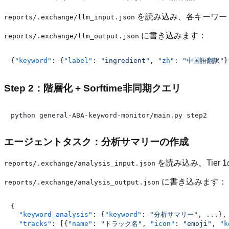
を読み込み、各キーワード
reports/.exchange/llm_input.json
に書き込みます：
reports/.exchange/llm_output.json
{
"keyword"
:
{
"label"
:
"ingredient"
,
"zh"
:
"中国語翻訳"
}
Step 2：階層化 + Sorftime非同期クエリ
エージェントタスク：分析サマリーの作成
を読み込み、Tie
reports/.exchange/analysis_input.json
に書き込みます：
reports/.exchange/analysis_output.json
{
"keyword_analysis"
:
{
"keyword"
:
"分析サマリー"
,
 ...
}
,
"tracks"
:
[
{
"name"
:
"トラック名"
,
"icon"
:
"emoji"
,
"k