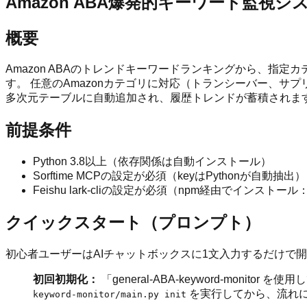
Amazon ABA爆発的キーワード監視
概要
Amazon ABAのトレンドキーワードランキングから、指定
す。 任意のAmazonカテゴリに対応（トランシーバー、
多次元テーブルに自動追加され、履歴トレンドが蓄積されま
前提条件
Python 3.8以上（依存関係は自動インストール）
Sorftime MCPの設定が必須（keyはPythonが自動抽出）
Feishu lark-cliの設定が必須（npm経由でインストール
クイックスタート（プロンプト）
初心者ユーザーはAIチャットボックスに1文入力するだけで
初回初期化：
「general-ABA-keyword-mon
を実行してから、流れ
keyword-monitor/main.py init