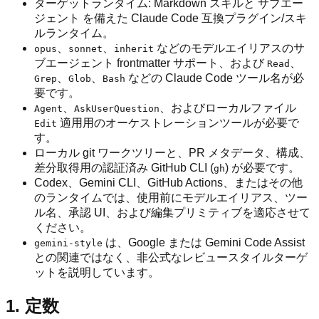
ターゲットランタイム: Markdown スキルと サブエー
ジェント を備えた Claude Code 互換プラグイン/スキ
ルランタイム。
、
、
などのモデルエイリアスのサ
opus
sonnet
inherit
ブエージェント frontmatter サポート、および
、
Read
、
、
などの Claude Code ツール名が必
Grep
Glob
Bash
要です。
、
、およびローカルファイル
Agent
AskUserQuestion
適用用のオーケストレーションツールが必要で
Edit
す。
ローカル git ワークツリーと、PR メタデータ、構成、
差分取得用の認証済み GitHub CLI (
) が必要です。
gh
Codex、Gemini CLI、GitHub Actions、またはその他
のランタイムでは、使用前にモデルエイリアス、ツー
ル名、承認 UI、および編集プリミティブを適応させて
ください。
は、Google または Gemini Code Assist
gemini-style
との関連ではなく、非公式なレビュースタイルターゲ
ットを説明しています。
1. 定数