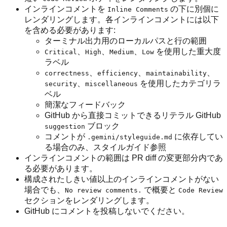
インラインコメントを
の下に別個に
Inline Comments
レンダリングします。各インラインコメントには以下
を含める必要があります:
ターミナル出力用のローカルパスと行の範囲
、
、
、
を使用した重大度
Critical
High
Medium
Low
ラベル
、
、
、
correctness
efficiency
maintainability
、
を使用したカテゴリラ
security
miscellaneous
ベル
簡潔なフィードバック
GitHub から直接コミットできるリテラル GitHub
ブロック
suggestion
コメントが
に依存してい
.gemini/styleguide.md
る場合のみ、スタイルガイド参照
インラインコメントの範囲は PR diff の変更部分内であ
る必要があります。
構成されたしきい値以上のインラインコメントがない
場合でも、
で概要と
No review comments.
Code Review
セクションをレンダリングします。
GitHub にコメントを投稿しないでください。