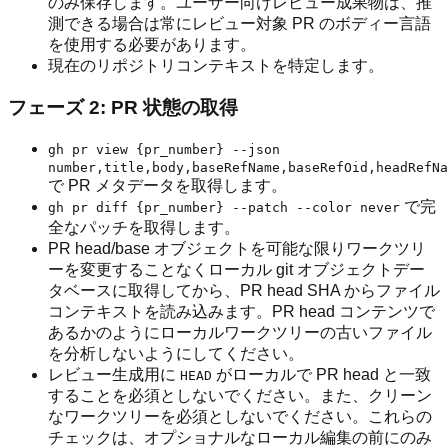
のみ保存します。ユーザー向けレビュー成果物は、推
測できる場合は常にレビュー対象 PR のボディー言語
を使用する必要があります。
現在のリポジトリコンテキストを特定します。
フェーズ 2: PR 状態の取得
gh pr view {pr_number} --json
number,title,body,baseRefName,baseRefOid,headRefNa
で PR メタデータを取得します。
で完
gh pr diff {pr_number} --patch --color never
全なパッチを取得します。
PR head/base オブジェクトを可能な限りワークツリ
ーを変更することなくローカル git オブジェクトデー
タベースに取得してから、PR head SHA からファイル
コンテキストを読み込みます。PR head コンテンツで
あるかのようにローカルワークツリーの古いファイル
を分析しないようにしてください。
レビュー生成用に
がローカルで PR head と一致
HEAD
することを必須としないでください。また、クリーン
なワークツリーを必須としないでください。これらの
チェックは、オプショナルなローカル編集の前にのみ