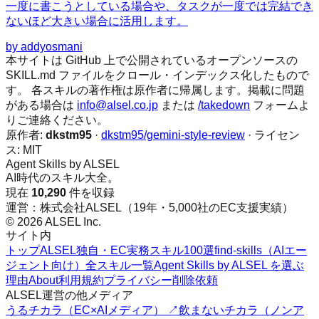
一度に書こうとしている場合や、タスクが一度では完結でき
ないほど大きい場合に活用します。
by
addyosmani
本サイトは GitHub 上で公開されているオープンソースの
SKILL.md ファイルをクロール・インデックス化したもので
す。 各スキルの著作権は原作者に帰属します。掲載に問題
がある場合は
info@alsel.co.jp
または
/takedown
フォームよ
りご連絡ください。
原作者:
dkstm95
·
dkstm95/gemini-style-review
· ライセン
ス:
MIT
Agent Skills by ALSEL
AI時代のスキル大全。
現在
10,290
件を収録
運営：株式会社ALSEL（19年・5,000社のEC支援実績）
© 2026 ALSEL Inc.
サイト内
トップ
ALSEL独自・EC実務スキル100選
find-skills（AIエー
ジェント向け）
全スキル一覧
Agent Skills by ALSEL を選ぶ
理由
About
利用規約
プライバシー
削除依頼
ALSEL運営の他メディア
うるチカラ（EC×AIメディア） ↗
飲まないチカラ（ノンア