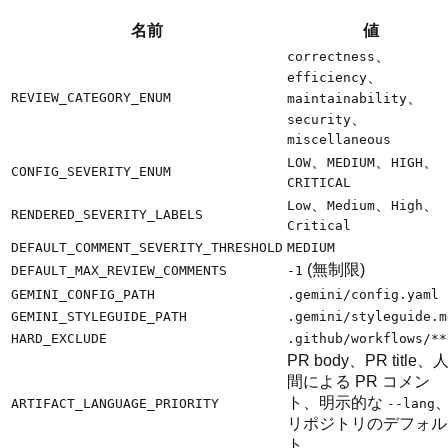
名前
値
、
correctness
、
efficiency
、
REVIEW_CATEGORY_ENUM
maintainability
、
security
miscellaneous
、
、
、
LOW
MEDIUM
HIGH
CONFIG_SEVERITY_ENUM
CRITICAL
、
、
、
Low
Medium
High
RENDERED_SEVERITY_LABELS
Critical
DEFAULT_COMMENT_SEVERITY_THRESHOLD
MEDIUM
(無制限)
DEFAULT_MAX_REVIEW_COMMENTS
-1
GEMINI_CONFIG_PATH
.gemini/config.yaml
GEMINI_STYLEGUIDE_PATH
.gemini/styleguide.m
HARD_EXCLUDE
.github/workflows/**
PR body、PR title、
間による PR コメン
ト、明示的な
ARTIFACT_LANGUAGE_PRIORITY
--lang
リポジトリのデフォル
ト