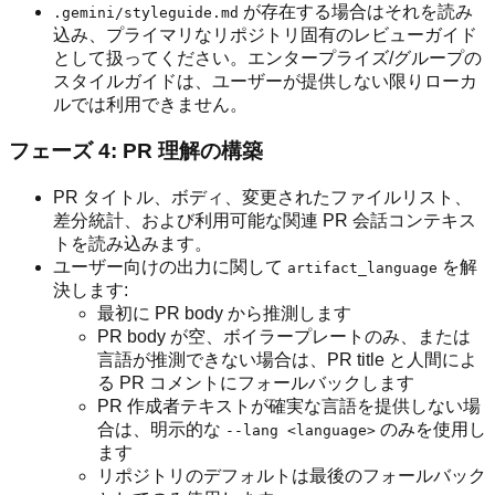
が存在する場合はそれを読み
.gemini/styleguide.md
込み、プライマリなリポジトリ固有のレビューガイド
として扱ってください。エンタープライズ/グループの
スタイルガイドは、ユーザーが提供しない限りローカ
ルでは利用できません。
フェーズ 4: PR 理解の構築
PR タイトル、ボディ、変更されたファイルリスト、
差分統計、および利用可能な関連 PR 会話コンテキス
トを読み込みます。
ユーザー向けの出力に関して
を解
artifact_language
決します:
最初に PR body から推測します
PR body が空、ボイラープレートのみ、または
言語が推測できない場合は、PR title と人間によ
る PR コメントにフォールバックします
PR 作成者テキストが確実な言語を提供しない場
合は、明示的な
のみを使用し
--lang <language>
ます
リポジトリのデフォルトは最後のフォールバック