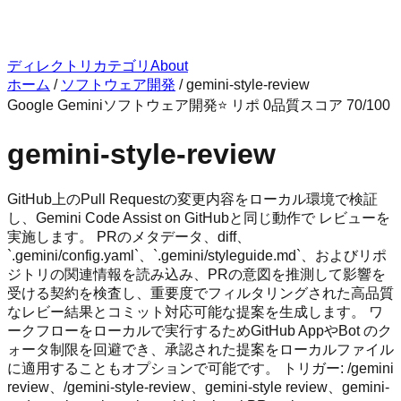
ディレクトリ
カテゴリ
About
ホーム
/
ソフトウェア開発
/
gemini-style-review
Google Gemini
ソフトウェア開発
⭐ リポ
0
品質スコア
70
/100
gemini-style-review
GitHub上のPull Requestの変更内容をローカル環境で検証
し、Gemini Code Assist on GitHubと同じ動作で レビューを
実施します。 PRのメタデータ、diff、
`.gemini/config.yaml`、`.gemini/styleguide.md`、およびリポ
ジトリの関連情報を読み込み、PRの意図を推測して影響を
受ける契約を検査し、重要度でフィルタリングされた高品質
なレビー結果とコミット対応可能な提案を生成します。 ワ
ークフローをローカルで実行するためGitHub AppやBot のク
ォータ制限を回避でき、承認された提案をローカルファイル
に適用することもオプションで可能です。 トリガー: /gemini
review、/gemini-style-review、gemini-style review、gemini-