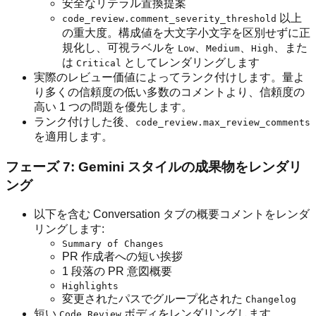
安全なリテラル置換提案
以上
code_review.comment_severity_threshold
の重大度。構成値を大文字小文字を区別せずに正
規化し、可視ラベルを
、
、
、また
Low
Medium
High
は
としてレンダリングします
Critical
実際のレビュー価値によってランク付けします。量よ
り多くの信頼度の低い多数のコメントより、信頼度の
高い 1 つの問題を優先します。
ランク付けした後、
code_review.max_review_comments
を適用します。
フェーズ 7: Gemini スタイルの成果物をレンダリ
ング
以下を含む Conversation タブの概要コメントをレンダ
リングします:
Summary of Changes
PR 作成者への短い挨拶
1 段落の PR 意図概要
Highlights
変更されたパスでグループ化された
Changelog
短い
ボディをレンダリングします。
Code Review