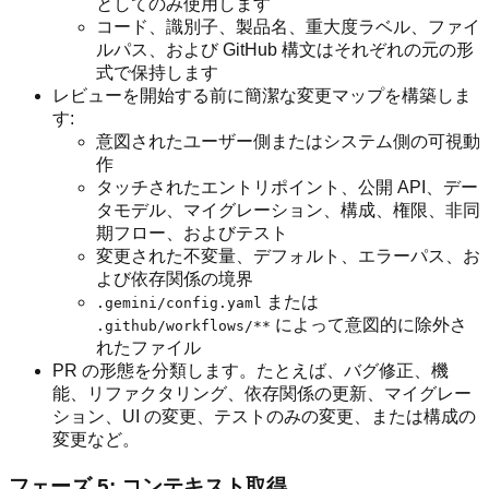
としてのみ使用します
コード、識別子、製品名、重大度ラベル、ファイ
ルパス、および GitHub 構文はそれぞれの元の形
式で保持します
レビューを開始する前に簡潔な変更マップを構築しま
す:
意図されたユーザー側またはシステム側の可視動
作
タッチされたエントリポイント、公開 API、デー
タモデル、マイグレーション、構成、権限、非同
期フロー、およびテスト
変更された不変量、デフォルト、エラーパス、お
よび依存関係の境界
または
.gemini/config.yaml
によって意図的に除外さ
.github/workflows/**
れたファイル
PR の形態を分類します。たとえば、バグ修正、機
能、リファクタリング、依存関係の更新、マイグレー
ション、UI の変更、テストのみの変更、または構成の
変更など。
フェーズ 5: コンテキスト取得