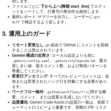
用します。
ファイルごとに
下から上へ(降順 start_line)
でエディ
ットをソートして、行番号の整合性を維持します。
最終レポート: サマリーを出力し、ユーザーに
git
で検証するよう促します。
diff
3. 運用上のガード
リモート変更なし
:
経由で GitHub にコメントを投稿
gh
することは禁止されています。
Gemini 構成の忠実さ
: ローカル設定よりも前に
、
、重大
.gemini/config.yaml
.gemini/styleguide.md
度しきい値、最大コメント数、および無視パターンを
尊重してください。
変更行アンカリング
: すべてのレビューコメントは、追
加または変更されたハンク行を対象にする必要があり
ます。
ワークフロー除外
:
に関する概
.github/workflows/**
要、コメント、または提案を生成しないでください。
品質優先
: Gemini Code Assist の品質の一致は、表面フ
ォーマットのコピーより重要です。実際の PR リスク