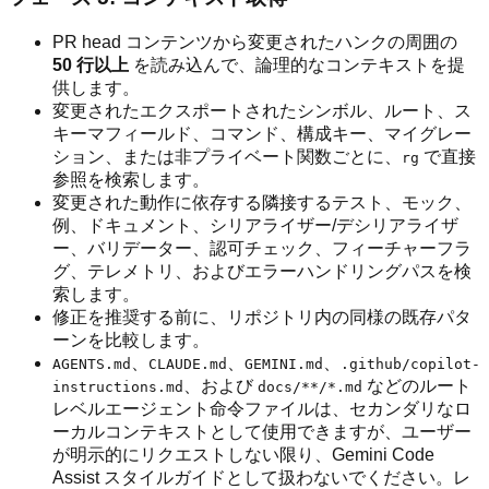
PR head コンテンツから変更されたハンクの周囲の
50 行以上
を読み込んで、論理的なコンテキストを提
供します。
変更されたエクスポートされたシンボル、ルート、ス
キーマフィールド、コマンド、構成キー、マイグレー
ション、または非プライベート関数ごとに、
で直接
rg
参照を検索します。
変更された動作に依存する隣接するテスト、モック、
例、ドキュメント、シリアライザー/デシリアライザ
ー、バリデーター、認可チェック、フィーチャーフラ
グ、テレメトリ、およびエラーハンドリングパスを検
索します。
修正を推奨する前に、リポジトリ内の同様の既存パタ
ーンを比較します。
、
、
、
AGENTS.md
CLAUDE.md
GEMINI.md
.github/copilot-
、および
などのルート
instructions.md
docs/**/*.md
レベルエージェント命令ファイルは、セカンダリなロ
ーカルコンテキストとして使用できますが、ユーザー
が明示的にリクエストしない限り、Gemini Code
Assist スタイルガイドとして扱わないでください。レ