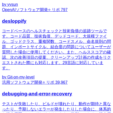
by
yysun
OpenAI
ソフトウェア開発
⭐ リポ
797
desloppify
コードベースのヘルスチェックと技術負債の追跡ツールで
す。コード品質、技術負債、デッドコード、大規模ファイ
ル、ゴッドクラス、重複関数、コードスメル、命名規則の問
題、インポートサイクル、結合度の問題についてユーザーが
質問した場合に使用してください。また、ヘルススコアの確
認、次の改善項目の提案、クリーンアップ計画の作成をリク
エストされた際にも対応します。29言語に対応していま
す。
by
Git-on-my-level
汎用
ソフトウェア開発
⭐ リポ
39,967
debugging-and-error-recovery
テストが失敗したり、ビルドが壊れたり、動作が期待と異な
ったり、予期しないエラーが発生したりした場合に、体系的