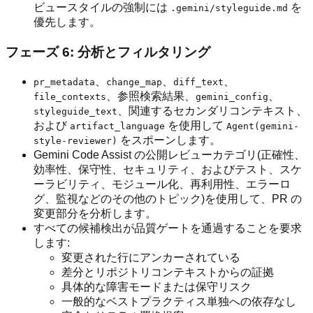
ビュースタイルの強制には
を
.gemini/styleguide.md
優先します。
フェーズ 6: 分析とフィルタリング
、
、
、
pr_metadata
change_map
diff_text
、参照検索結果、
、
file_contexts
gemini_config
、関連するセカンダリコンテキスト、
styleguide_text
および
を使用して
artifact_language
Agent(gemini-
をスポーンします。
style-reviewer)
Gemini Code Assist の公開レビューカテゴリ(正確性、
効率性、保守性、セキュリティ、およびテスト、スケ
ーラビリティ、モジュール化、再利用性、エラーロ
グ、監視などのその他のトピック)を使用して、PR の
変更部分を分析します。
すべての候補検出が品質ゲートを通過することを要求
します:
変更された行にアンカーされている
差分とリポジトリコンテキストからの証拠
具体的な障害モードまたは保守リスク
一般的なベストプラクティス単独への依存なし