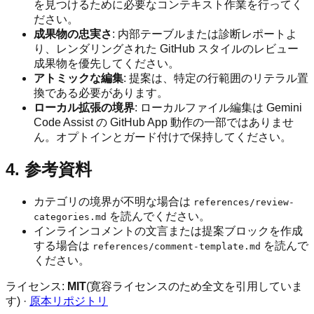
を見つけるために必要なコンテキスト作業を行ってく
ださい。
成果物の忠実さ
: 内部テーブルまたは診断レポートよ
り、レンダリングされた GitHub スタイルのレビュー
成果物を優先してください。
アトミックな編集
: 提案は、特定の行範囲のリテラル置
換である必要があります。
ローカル拡張の境界
: ローカルファイル編集は Gemini
Code Assist の GitHub App 動作の一部ではありませ
ん。オプトインとガード付けで保持してください。
4. 参考資料
カテゴリの境界が不明な場合は
references/review-
を読んでください。
categories.md
インラインコメントの文言または提案ブロックを作成
する場合は
を読んで
references/comment-template.md
ください。
ライセンス:
MIT
(寛容ライセンスのため全文を引用していま
す) ·
原本リポジトリ