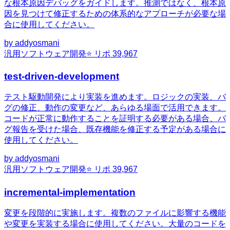
な根本原因デバッグをガイドします。推測ではなく、根本原
因を見つけて修正するための体系的なアプローチが必要な場
合に使用してください。
by
addyosmani
汎用
ソフトウェア開発
⭐ リポ
39,967
test-driven-development
テスト駆動開発により実装を進めます。ロジックの実装、バ
グの修正、動作の変更など、あらゆる場面で活用できます。
コードが正常に動作することを証明する必要がある場合、バ
グ報告を受けた場合、既存機能を修正する予定がある場合に
使用してください。
by
addyosmani
汎用
ソフトウェア開発
⭐ リポ
39,967
incremental-implementation
変更を段階的に実施します。複数のファイルに影響する機能
や変更を実装する場合に使用してください。大量のコードを