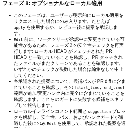
フェーズ 8: オプショナルなローカル適用
このフェーズは、ユーザーが明示的にローカル適用を
リクエストした場合にのみ入ります。たとえば
--
を使用するか、レビュー後に提案を承認しま
apply
す。
前に、ワークツリーが承認中に変更されている可
Edit
能性があるため、フェーズ 2 の安全性チェックを再実
行します: ローカル HEAD がフェッチされた PR
HEAD と一致していることを確認し、PR タッチされ
たファイルがまだクリーンであることを確認します。
いずれかのチェックが失敗した場合は編集なしで中止
してください。
各承認された提案について、候補パスが PR diff に含ま
れていることを確認し、その
[start_line, end_line]
範囲が追加/変更ハンク内に完全に含まれていることを
確認します。これらのガードに失敗する候補をスキッ
プして報告します。
ローカルインラインコメント範囲と
ブロッ
suggestion
クを解析し、安全性、パス、およびハンクガードが通
過した後にのみ
を使用して、承認された提案を適
Edit