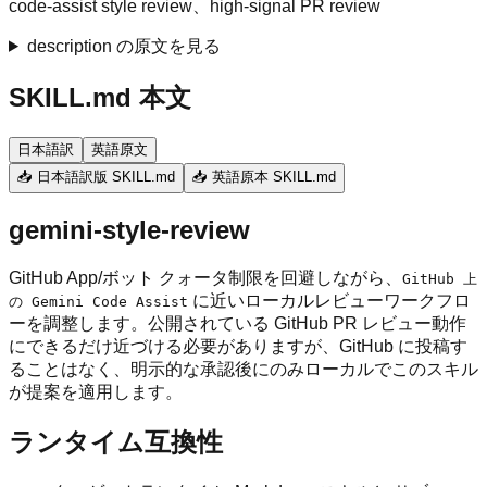
code-assist style review、high-signal PR review
description の原文を見る
SKILL.md 本文
日本語訳
英語原文
📥 日本語訳版 SKILL.md
📥 英語原本 SKILL.md
gemini-style-review
GitHub App/ボット クォータ制限を回避しながら、
GitHub 上
に近いローカルレビューワークフロ
の Gemini Code Assist
ーを調整します。公開されている GitHub PR レビュー動作
にできるだけ近づける必要がありますが、GitHub に投稿す
ることはなく、明示的な承認後にのみローカルでこのスキル
が提案を適用します。
ランタイム互換性