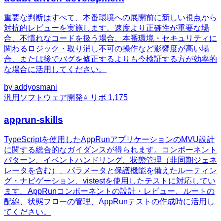
重要な判断はすべて、本番環境への展開前に新しい視点から
対抗的レビューを実施します。速度より正確性が重要な場
合、不慣れなコードを扱う場合、本番環境・セキュリティに
関わるロジック・取り消し不可の操作など影響度が高い場
合、または後でバグを修正するよりも今検証する方が効率的
な場合に活用してください。
by
addyosmani
汎用
ソフトウェア開発
⭐ リポ
1,175
apprun-skills
TypeScriptを使用したAppRunアプリケーションのMVU設計
に関する総合的なガイダンスが得られます。コンポーネント
パターン、イベントハンドリング、状態管理（非同期ジェネ
レータを含む）、パラメータと保護機能を備えたルーティン
グ・ナビゲーション、vistestを使用したテストに対応してい
ます。AppRunコンポーネントの設計・レビュー、ルートの
配線、状態フローの管理、AppRunテストの作成時に活用し
てください。