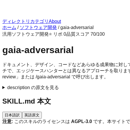
ディレクトリ
カテゴリ
About
ホーム
/
ソフトウェア開発
/
gaia-adversarial
汎用
ソフトウェア開発
⭐ リポ
0
品質スコア
70
/100
gaia-adversarial
ドキュメント、デザイン、コードなどあらゆる成果物に対し
チで、エッジケースハンターとは異なるアプローチを取ります。
review」または /gaia-adversarial で呼び出します。
description の原文を見る
SKILL.md 本文
日本語訳
英語原文
注意:
このスキルのライセンスは
AGPL-3.0
です。本サイトで