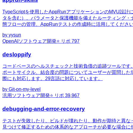
TypeScriptを使用したAppRunアプリケーションの
タを含む）、パラメータと保護機能を備えたルーティング・ナビ
態フローの管理、AppRunテストの作成時に活用してくださ
by
yysun
OpenAI
ソフトウェア開発
⭐ リポ
797
desloppify
コードベースのヘルスチェックと技術負債の追跡ツールです
ポートサイクル、結合度の問題についてユーザーが質問した
際にも対応します。29言語に対応しています。
by
Git-on-my-level
汎用
ソフトウェア開発
⭐ リポ
39,967
debugging-and-error-recovery
テストが失敗したり、ビルドが壊れたり、動作が期待と異な
見つけて修正するための体系的なアプローチが必要な場合に