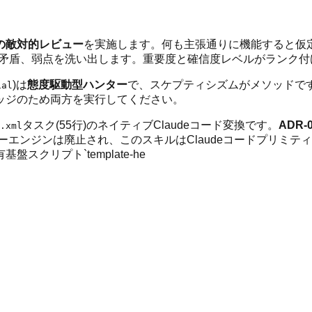
の敵対的レビュー
を実施します。何も主張通りに機能すると仮
、矛盾、弱点を洗い出します。重要度と確信度レベルがランク
)は
態度駆動型ハンター
で、スケプティシズムがメソッドで
ial
ッジのため両方を実行してください。
タスク(55行)のネイティブClaudeコード変換です。
ADR-
.xml
ーエンジンは廃止され、このスキルはClaudeコードプリミ
クリプト`template-he