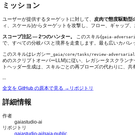
ミッション
ユーザーが提供するターゲットに対して、
皮肉で態度駆動型
ィ、スケール)からターゲットを攻撃し、フロー、ギャップ
スコープ注記 — 2つのハンター。
このスキル(
gaia-adversar
で、すべての分岐パスと境界を走査します。最も広いカバレ
このスキルはレガシー
_gaia/core/tasks/review-adversarial
めのスクリプトオーバーLLM)に従い、レガシータスクランナ
トヘッダー生成は、スキルごとの再プローズの代わりに、共有基盤ス
...
全文を GitHub の原本で見る →
リポジトリ
詳細情報
作者
gaiastudio-ai
リポジトリ
gaiastudio-ai/gaia-public