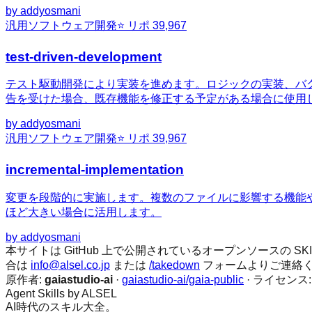
by
addyosmani
汎用
ソフトウェア開発
⭐ リポ
39,967
test-driven-development
テスト駆動開発により実装を進めます。ロジックの実装、バ
告を受けた場合、既存機能を修正する予定がある場合に使用
by
addyosmani
汎用
ソフトウェア開発
⭐ リポ
39,967
incremental-implementation
変更を段階的に実施します。複数のファイルに影響する機能
ほど大きい場合に活用します。
by
addyosmani
本サイトは GitHub 上で公開されているオープンソースの
合は
info@alsel.co.jp
または
/takedown
フォームよりご連絡
原作者:
gaiastudio-ai
·
gaiastudio-ai/gaia-public
· ライセンス
Agent Skills by ALSEL
AI時代のスキル大全。