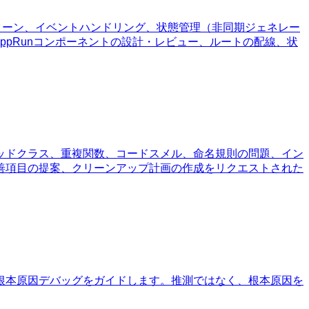
トパターン、イベントハンドリング、状態管理（非同期ジェネレー
AppRunコンポーネントの設計・レビュー、ルートの配線、状
ッドクラス、重複関数、コードスメル、命名規則の問題、イン
善項目の提案、クリーンアップ計画の作成をリクエストされた
根本原因デバッグをガイドします。推測ではなく、根本原因を