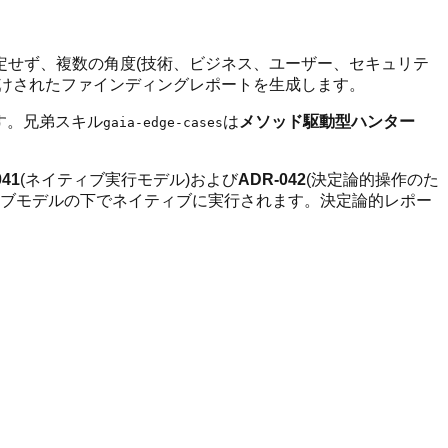
定せず、複数の角度(技術、ビジネス、ユーザー、セキュリテ
付けされたファインディングレポートを生成します。
す。兄弟スキル
は
メソッド駆動型ハンター
gaia-edge-cases
041
(ネイティブ実行モデル)および
ADR-042
(決定論的操作のた
ティブモデルの下でネイティブに実行されます。決定論的レポー