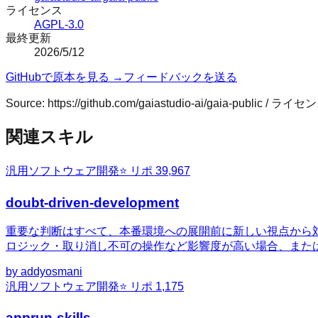
ライセンス
AGPL-3.0
最終更新
2026/5/12
GitHubで原本を見る →
フィードバックを送る
Source:
https://github.com/gaiastudio-ai/gaia-public
/ ライセン
関連スキル
汎用
ソフトウェア開発
⭐ リポ
39,967
doubt-driven-development
重要な判断はすべて、本番環境への展開前に新しい視点から
ロジック・取り消し不可の操作など影響度が高い場合、また
by
addyosmani
汎用
ソフトウェア開発
⭐ リポ
1,175
apprun-skills