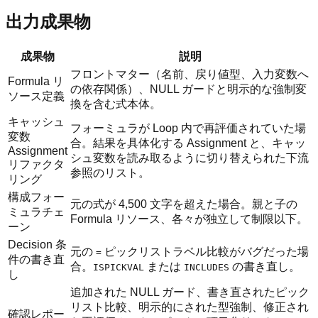
出力成果物
成果物
説明
フロントマター（名前、戻り値型、入力変数へ
Formula リ
の依存関係）、NULL ガードと明示的な強制変
ソース定義
換を含む式本体。
キャッシュ
フォーミュラが Loop 内で再評価されていた場
変数
合。結果を具体化する Assignment と、キャッ
Assignment
シュ変数を読み取るように切り替えられた下流
リファクタ
参照のリスト。
リング
構成フォー
元の式が 4,500 文字を超えた場合。親と子の
ミュラチェ
Formula リソース、各々が独立して制限以下。
ーン
Decision 条
元の
ピックリストラベル比較がバグだった場
=
件の書き直
合。
または
の書き直し。
ISPICKVAL
INCLUDES
し
追加された NULL ガード、書き直されたピック
リスト比較、明示的にされた型強制、修正され
確認レポー