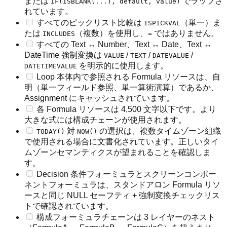
または
でラップさ
IF(ISBLANK(...), default, value)
れています。
すべてのピックリスト比較は
（単一）ま
ISPICKVAL
たは
（複数）を使用し、
ではありません。
INCLUDES
=
すべての Text ↔ Number、Text ↔ Date、Text ↔
DateTime 強制変換は
/
/
/
VALUE
TEXT
DATEVALUE
を明示的に使用します。
DATETIMEVALUE
Loop 本体内で参照される Formula リソースは、自
明（単一フィールド参照、単一算術演算）であるか、
Assignment にキャッシュされています。
各 Formula リソースは 4,500 文字以下です。より
大きな式には構成チェーンが使用されます。
対
の選択は、複数タイムゾーン組織
TODAY()
NOW()
で使用される場合に文書化されています。正しいタイ
ムゾーンセマンティクスが望まれることを確認しま
す。
Decision 条件フォーミュラとスクリーンコンポー
ネントフォーミュラは、スタンドアロン Formula リソ
ースと同じ NULL セーフティ + 強制変換チェックリス
トで確認されています。
構成フォーミュラチェーンは 3 レイヤーのネスト