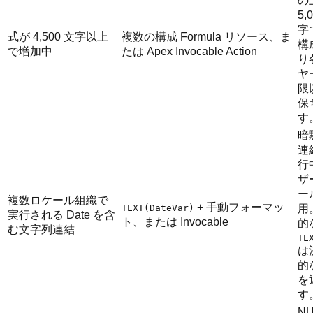
の
5,
字
式が 4,500 文字以上
複数の構成 Formula リソース、ま
構
で増加中
たは Apex Invocable Action
り
ヤ
限
保
す
暗
連
行
ザ
ー
複数ロケール組織で
+ 手動フォーマッ
TEXT(DateVar)
用
実行される Date を含
ト、または Invocable
的
む文字列連結
TE
は
的な
を
す
NU