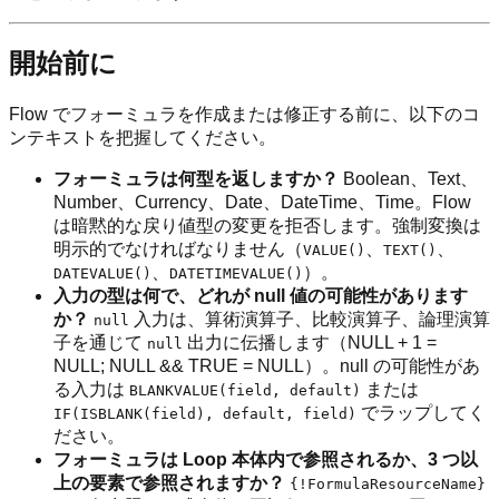
開始前に
Flow でフォーミュラを作成または修正する前に、以下のコ
ンテキストを把握してください。
フォーミュラは何型を返しますか？
Boolean、Text、
Number、Currency、Date、DateTime、Time。Flow
は暗黙的な戻り値型の変更を拒否します。強制変換は
明示的でなければなりません（
、
、
VALUE()
TEXT()
、
）。
DATEVALUE()
DATETIMEVALUE()
入力の型は何で、どれが null 値の可能性があります
か？
入力は、算術演算子、比較演算子、論理演算
null
子を通じて
出力に伝播します（NULL + 1 =
null
NULL; NULL && TRUE = NULL）。null の可能性があ
る入力は
または
BLANKVALUE(field, default)
でラップしてく
IF(ISBLANK(field), default, field)
ださい。
フォーミュラは Loop 本体内で参照されるか、3 つ以
上の要素で参照されますか？
{!FormulaResourceName}