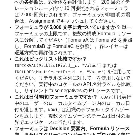
への各参照は、式全体を再評価します。200 回のイテ
レーションループ内で 10 回参照されるフォーミュラ
は 2,000 回実行されます。フォーミュラが非自明の場
合は、Assignment でキャッシュしてください。
フォーミュラが 5,000 文字に近づいていますか？
単一
フォーミュラの上限です。複数の構成 Formula リソー
スに分解してください（FormulaA は FormulaB を参照
し、FormulaB は FormulaC を参照）。各レイヤーは
遅延方式で再評価されます。
これはピックリスト比較ですか？
または
ISPICKVAL(PicklistField__c, "Value")
を使用して
INCLUDES(MultiSelectField__c, "Value")
ください。リテラル文字列に対して
を使用しないで
=
ください。実行中のロケールの API 名対ラベルを比較
し、サイレント false negatives の P1 ソースです。
これは日付/時刻フォーミュラですか？
は実行
TODAY()
中のユーザーのローカルタイムゾーン内のローカル日
付を返します。
は組織のデフォルトタイムゾー
NOW()
ンを返します。複数タイムゾーンのチームは日付の境
界でエッジケースに当たります。
フォーミュラは Decision 要素内、Formula リソース
内、またはスクリーンコンポーネントプロパティ内に