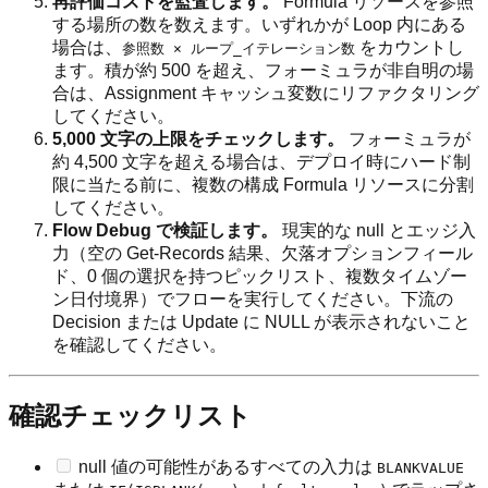
再評価コストを監査します。
Formula リソースを参照
する場所の数を数えます。いずれかが Loop 内にある
場合は、
をカウントし
参照数 × ループ_イテレーション数
ます。積が約 500 を超え、フォーミュラが非自明の場
合は、Assignment キャッシュ変数にリファクタリング
してください。
5,000 文字の上限をチェックします。
フォーミュラが
約 4,500 文字を超える場合は、デプロイ時にハード制
限に当たる前に、複数の構成 Formula リソースに分割
してください。
Flow Debug で検証します。
現実的な null とエッジ入
力（空の Get-Records 結果、欠落オプションフィール
ド、0 個の選択を持つピックリスト、複数タイムゾー
ン日付境界）でフローを実行してください。下流の
Decision または Update に NULL が表示されないこと
を確認してください。
確認チェックリスト
null 値の可能性があるすべての入力は
BLANKVALUE