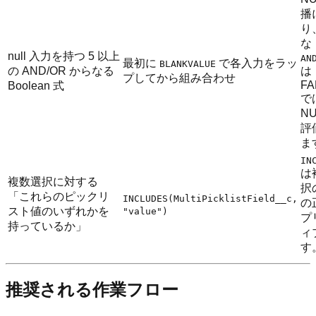
播
り
な
null 入力を持つ 5 以上
AN
最初に
で各入力をラッ
BLANKVALUE
の AND/OR からなる
は
プしてから組み合わせ
FA
Boolean 式
で
NU
評
ま
IN
は
複数選択に対する
択
「これらのピックリ
INCLUDES(MultiPicklistField__c,
の
スト値のいずれかを
"value")
プ
持っているか」
ィ
す
推奨される作業フロー