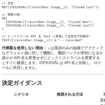
// 否定：

NOT(ISPICKVAL({!recordVar.Stage__c}, "Closed Lost"))

// 複数の値：

OR(

  ISPICKVAL({!recordVar.Stage__c}, "Closed Won"),

  ISPICKVAL({!recordVar.Stage__c}, "Closed Lost")

)

// ピックリストを API 名 Text に変換して追加文字列操作：

代替案を使用しない理由：
は英語のみの組織でアクティブ
=
なデフォルト値に対して機能し、翻訳パックが有効になるか
誰かが API 名を変更せずにピックリストラベルを変更する
とすぐに破損します。ISPICKVAL は API 名と比較し、ロケ
ールに依存しません。
決定ガイダンス
シナリオ
推奨される方法
遅