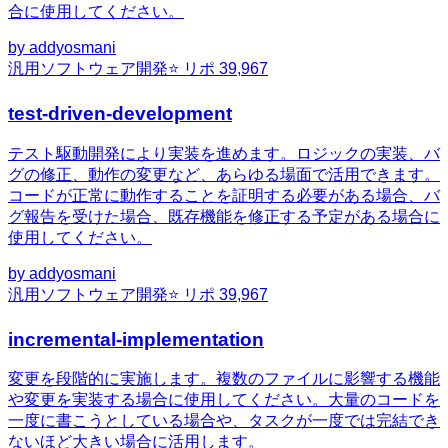
合に使用してください。
by
addyosmani
汎用
ソフトウェア開発
⭐ リポ
39,967
test-driven-development
テスト駆動開発により実装を進めます。ロジックの実装、バ
グの修正、動作の変更など、あらゆる場面で活用できます。
コードが正常に動作することを証明する必要がある場合、バ
グ報告を受けた場合、既存機能を修正する予定がある場合に
使用してください。
by
addyosmani
汎用
ソフトウェア開発
⭐ リポ
39,967
incremental-implementation
変更を段階的に実施します。複数のファイルに影響する機能
や変更を実装する場合に使用してください。大量のコードを
一度に書こうとしている場合や、タスクが一度では完結でき
ないほど大きい場合に活用します。