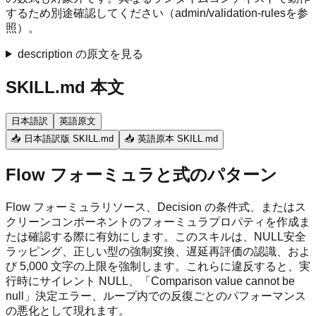
するため別途確認してください（admin/validation-rulesを参
照）。
description の原文を見る
SKILL.md 本文
日本語訳
英語原文
📥 日本語訳版 SKILL.md
📥 英語原本 SKILL.md
Flow フォーミュラと式のパターン
Flow フォーミュラリソース、Decision の条件式、またはス
クリーンコンポーネントのフォーミュラプロパティを作成ま
たは確認する際に有効にします。このスキルは、NULL安全
ラッピング、正しい型の強制変換、遅延再評価の認識、およ
び 5,000 文字の上限を強制します。これらに違反すると、実
行時にサイレント NULL、「Comparison value cannot be
null」決定エラー、ループ内での反復ごとのパフォーマンス
の悪化として現れます。