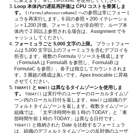
に変えます。常に
を使用してください。
ISPICKVAL
Loop 本体内の遅延再評価は CPU コストを乗算しま
す。
への参照は常にフォーミ
{!FormulaResourceName}
ュラを再実行します。6 回の参照 × 200 イテレーショ
ン = 1,200 評価。フォーミュラが非自明で、ループ本
体内で 2 回以上参照される場合は、Assignment でキ
ャッシュしてください。
フォーミュラごと 5,000 文字の上限。
プラットフォー
ムは 5,000 文字以上のフォーミュラを含むデプロイを
拒否します。複数の Formula リソースを構成します
（FormulaA は FormulaB を参照し、FormulaB は
FormulaC を参照）。各子は独立してカウントされま
す。3 層超の構成は臭いです。Apex Invocable に昇格
させてください。
と
は異なるタイムゾーンを使用しま
TODAY()
NOW()
す。
は実行中のユーザーのローカルタイムゾ
TODAY()
ーン内のローカル日付を返します。
は組織のデ
NOW()
フォルトタイムゾーンを返します。複数タイムゾーン
組織では、「太平洋時間午前 1 時の TODAY」と「東
部時間午前 1 時の TODAY」は異なる日付です。
と格納された Date を比較するフォーミュラ
TODAY()
は、組織のデフォルトタイムゾーンの反対側のユーザ