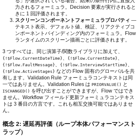
る」が選択されている場合、結果の条件行内に直接入
力されるフォーミュラ。Decision 要素が実行されると
きに 1 回評価されます。
スクリーンコンポーネントフォーミュラプロパティ
—
テキスト表示、デフォルト値、検証、リアクティブコ
ンポーネントバインディング内のフォーミュラ。Flow
ランタイムのスクリーン描画ごとに評価されます。
3 つすべては、同じ演算子/関数ライブラリに加えて、
、
、
{!$Flow.CurrentDateTime}
{!$Flow.CurrentDate}
、
、
{!$Flow.FaultMessage}
{!$Flow.InterviewStartTime}
などの Flow 固有のグローバルを共
{!$Flow.ActiveStages}
有します。Validation Rule フォーミュラコンテキストは同
一ではありません。Validation Rules は
と
PRIORVALUE()
を呼び出すことができますが、Flow ではでき
ISCHANGED()
ません。Workflow フィールド更新フォーミュラコンテキス
トは 3 番目の方言です。これも相互交換可能ではありませ
ん。
概念 2: 遅延再評価（ループ本体パフォーマンスト
ラップ）