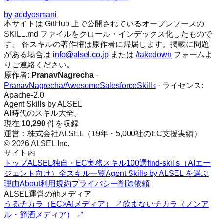
by
addyosmani
本サイトは GitHub 上で公開されているオープンソースの
SKILL.md ファイルをクロール・インデックス化したもので
す。 各スキルの著作権は原作者に帰属します。掲載に問題
がある場合は
info@alsel.co.jp
または
/takedown
フォームよ
りご連絡ください。
原作者:
PranavNagrecha
·
PranavNagrecha/AwesomeSalesforceSkills
· ライセンス:
Apache-2.0
Agent Skills by ALSEL
AI時代のスキル大全。
現在
10,290
件を収録
運営：株式会社ALSEL（19年・5,000社のEC支援実績）
© 2026 ALSEL Inc.
サイト内
トップ
ALSEL独自・EC実務スキル100選
find-skills（AIエー
ジェント向け）
全スキル一覧
Agent Skills by ALSEL を選ぶ
理由
About
利用規約
プライバシー
削除依頼
ALSEL運営の他メディア
うるチカラ（EC×AIメディア） ↗
飲まないチカラ（ノンア
ル・節酒メディア） ↗