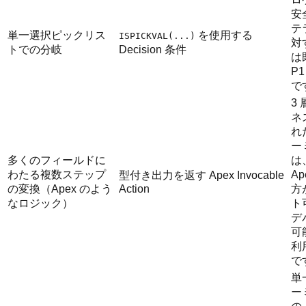
安
テ
単一選択ピックリス
を使用する
ISPICKVAL(...)
対
トでの分岐
Decision 条件
は
P
で
3
ネ
れ
ー
多くのフィールドに
は
わたる複数ステップ
Ap
型付き出力を返す Apex Invocable
の変換（Apex のよう
Action
方
なロジック）
ト
デ
可
利
で
単
ー