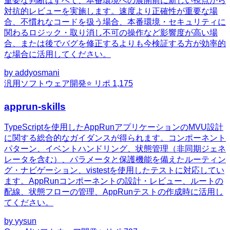
重要な判断はすべて、本番環境への展開前に新しい視点から
対抗的レビューを実施します。速度より正確性が重要な場
合、不慣れなコードを扱う場合、本番環境・セキュリティに
関わるロジック・取り消し不可の操作など影響度が高い場
合、または後でバグを修正するよりも今検証する方が効率的
な場合に活用してください。
by
addyosmani
汎用
ソフトウェア開発
⭐ リポ
1,175
apprun-skills
TypeScriptを使用したAppRunアプリケーションのMVU設計
に関する総合的なガイダンスが得られます。コンポーネント
パターン、イベントハンドリング、状態管理（非同期ジェネ
レータを含む）、パラメータと保護機能を備えたルーティン
グ・ナビゲーション、vistestを使用したテストに対応してい
ます。AppRunコンポーネントの設計・レビュー、ルートの
配線、状態フローの管理、AppRunテストの作成時に活用し
てください。
by
yysun