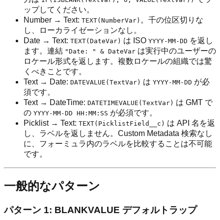
ップしてください。
Number → Text:
。千の位区切りな
TEXT(NumberVar)
し、ローカライゼーションなし。
Date → Text:
は ISO
を返し
TEXT(DateVar)
YYYY-MM-DD
ます。連結
は実行中のユーザーの
"Date: " & DateVar
ロケール形式を返します。複数ロケールの組織では驚
くべきことです。
Text → Date:
は
が必
DATEVALUE(TextVar)
YYYY-MM-DD
須です。
Text → DateTime:
は GMT で
DATETIMEVALUE(TextVar)
の
が必須です。
YYYY-MM-DD HH:MM:SS
Picklist → Text:
は API 名を返
TEXT(PicklistField__c)
し、ラベルを返しません。Custom Metadata 検索なし
に、フォーミュラ内のラベルを比較することは不可能
です。
一般的なパターン
パターン 1: BLANKVALUE デフォルトラップ