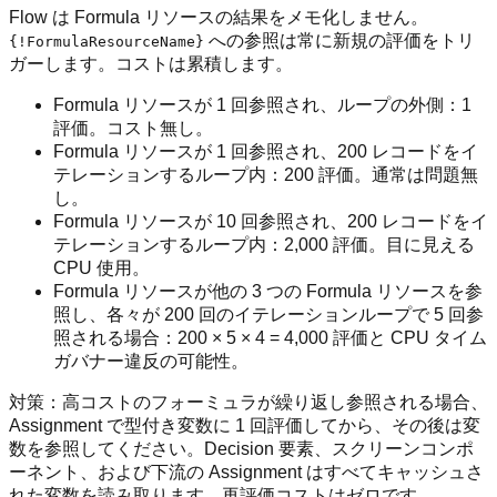
Flow は Formula リソースの結果をメモ化しません。
への参照は常に新規の評価をトリ
{!FormulaResourceName}
ガーします。コストは累積します。
Formula リソースが 1 回参照され、ループの外側：1
評価。コスト無し。
Formula リソースが 1 回参照され、200 レコードをイ
テレーションするループ内：200 評価。通常は問題無
し。
Formula リソースが 10 回参照され、200 レコードをイ
テレーションするループ内：2,000 評価。目に見える
CPU 使用。
Formula リソースが他の 3 つの Formula リソースを参
照し、各々が 200 回のイテレーションループで 5 回参
照される場合：200 × 5 × 4 = 4,000 評価と CPU タイム
ガバナー違反の可能性。
対策：高コストのフォーミュラが繰り返し参照される場合、
Assignment で型付き変数に 1 回評価してから、その後は変
数を参照してください。Decision 要素、スクリーンコンポ
ーネント、および下流の Assignment はすべてキャッシュさ
れた変数を読み取ります。再評価コストはゼロです。