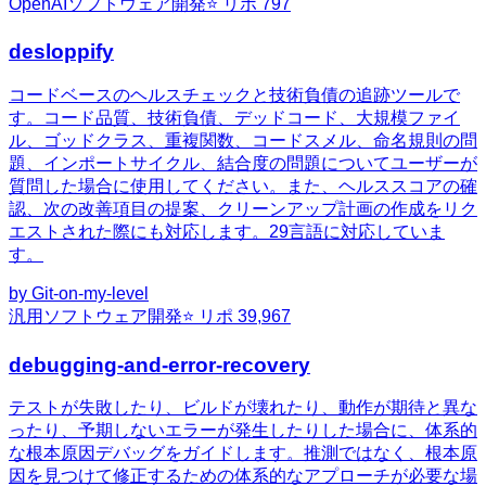
OpenAI
ソフトウェア開発
⭐ リポ
797
desloppify
コードベースのヘルスチェックと技術負債の追跡ツールで
す。コード品質、技術負債、デッドコード、大規模ファイ
ル、ゴッドクラス、重複関数、コードスメル、命名規則の問
題、インポートサイクル、結合度の問題についてユーザーが
質問した場合に使用してください。また、ヘルススコアの確
認、次の改善項目の提案、クリーンアップ計画の作成をリク
エストされた際にも対応します。29言語に対応していま
す。
by
Git-on-my-level
汎用
ソフトウェア開発
⭐ リポ
39,967
debugging-and-error-recovery
テストが失敗したり、ビルドが壊れたり、動作が期待と異な
ったり、予期しないエラーが発生したりした場合に、体系的
な根本原因デバッグをガイドします。推測ではなく、根本原
因を見つけて修正するための体系的なアプローチが必要な場