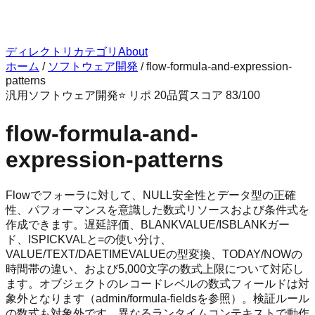
ディレクトリ
カテゴリ
About
ホーム
/
ソフトウェア開発
/
flow-formula-and-expression-
patterns
汎用
ソフトウェア開発
⭐ リポ
20
品質スコア
83
/100
flow-formula-and-
expression-patterns
Flowでフォーラに対して、NULL安全性とデータ型の正確
性、パフォーマンスを意識した数式リソースおよび条件式を
作成できます。遅延評価、BLANKVALUE/ISBLANKガー
ド、ISPICKVALと=の使い分け、
VALUE/TEXT/DAETIMEVALUEの型変換、TODAY/NOWの
時間帯の違い、および5,000文字の数式上限について対応し
ます。オブジェクトのレコードレベルの数式フィールドは対
象外となります（admin/formula-fieldsを参照）。検証ルール
の数式も対象外です。異なるランタイムコンテキストで動作