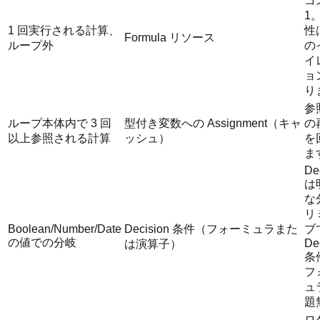
コ
1
1 回実行される計算、
性
Formula リソース
ループ外
の
イ
ョ
り
参
ループ本体内で 3 回
型付き変数への Assignment（キャ
の
以上参照される計算
ッシュ）
を
ま
De
は
な
リ
Boolean/Number/Date
Decision 条件（フォーミュラまた
ブ
の値での分岐
De
は演算子）
条
フ
ュ
題
ロ