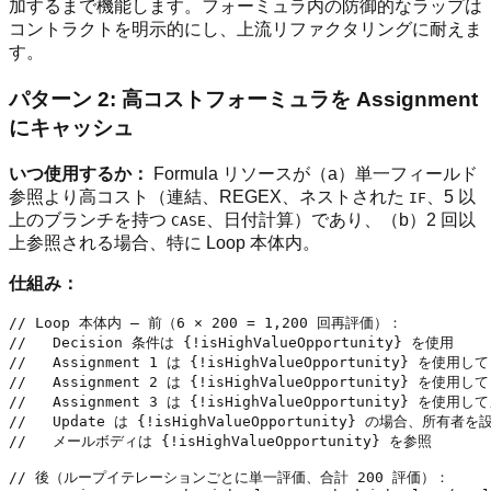
加するまで機能します。フォーミュラ内の防御的なラップは
コントラクトを明示的にし、上流リファクタリングに耐えま
す。
パターン 2: 高コストフォーミュラを Assignment
にキャッシュ
いつ使用するか：
Formula リソースが（a）単一フィールド
参照より高コスト（連結、REGEX、ネストされた
、5 以
IF
上のブランチを持つ
、日付計算）であり、（b）2 回以
CASE
上参照される場合、特に Loop 本体内。
仕組み：
// Loop 本体内 — 前（6 × 200 = 1,200 回再評価）：

//   Decision 条件は {!isHighValueOpportunity} を使用

//   Assignment 1 は {!isHighValueOpportunity} を使用して
//   Assignment 2 は {!isHighValueOpportunity} を使用して
//   Assignment 3 は {!isHighValueOpportunity} を使
//   Update は {!isHighValueOpportunity} の場合、所有者を設
//   メールボディは {!isHighValueOpportunity} を参照

// 後（ループイテレーションごとに単一評価、合計 200 評価）：
