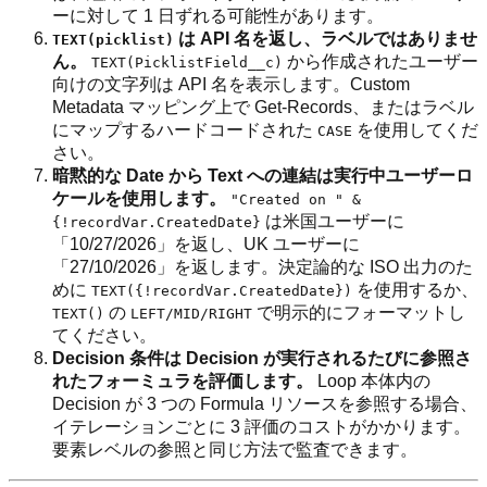
ーに対して 1 日ずれる可能性があります。
は API 名を返し、ラベルではありませ
TEXT(picklist)
ん。
から作成されたユーザー
TEXT(PicklistField__c)
向けの文字列は API 名を表示します。Custom
Metadata マッピング上で Get-Records、またはラベル
にマップするハードコードされた
を使用してくだ
CASE
さい。
暗黙的な Date から Text への連結は実行中ユーザーロ
ケールを使用します。
"Created on " &
は米国ユーザーに
{!recordVar.CreatedDate}
「10/27/2026」を返し、UK ユーザーに
「27/10/2026」を返します。決定論的な ISO 出力のた
めに
を使用するか、
TEXT({!recordVar.CreatedDate})
の
で明示的にフォーマットし
TEXT()
LEFT/MID/RIGHT
てください。
Decision 条件は Decision が実行されるたびに参照さ
れたフォーミュラを評価します。
Loop 本体内の
Decision が 3 つの Formula リソースを参照する場合、
イテレーションごとに 3 評価のコストがかかります。
要素レベルの参照と同じ方法で監査できます。