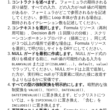
コントラクトを述べます。
フォーミュラの期待される
戻り値型、すべての入力、どの入力が null 値の可能性
があるか、フォーミュラがどこで参照されるかを記述
してください。参照に Loop 本体が含まれる場合は、
期待されるイテレーション数を記述してください。
コンテキストを選択します。
Formula リソース（再利
用可能）、Decision 条件（1 回限りの分岐）、スクリ
ーンコンポーネントプロパティ（描画ごと）。同じ式
が 3 つ以上の場所で必要な場合は、Formula リソース
を選択して呼び出しサイトを DRY にしてください。
NULL ガードを最初に作成します。
NULL ガード式の
残りを構成する前に、null 値の可能性のある入力を
または
BLANKVALUE
IF(ISBLANK(...), default, value)
でラップしてください。NULL ガードは上流で追加し
た方が、実行時に null が下流要素に現れた後に改造す
るよりもはるかに安価です。
すべての型の強制変換を明示的にします。
暗黙的な強
制変換を
、
、
、
VALUE()
TEXT()
DATEVALUE()
に置き換えます。ピックリストにつ
DATETIMEVALUE()
いては、
を
に置き換え、「含む」を
=
ISPICKVAL()
に置き換えます。
INCLUDES()