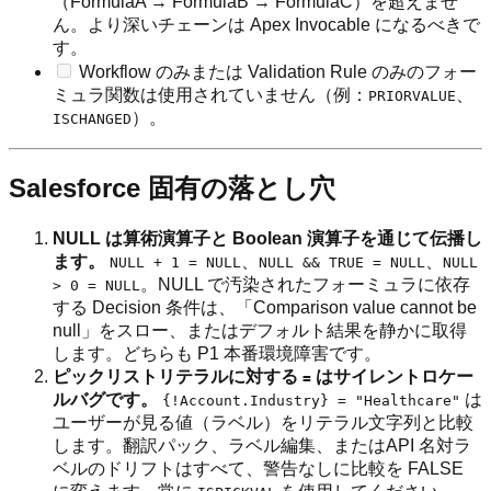
（FormulaA → FormulaB → FormulaC）を超えませ
ん。より深いチェーンは Apex Invocable になるべきで
す。
Workflow のみまたは Validation Rule のみのフォー
ミュラ関数は使用されていません（例：
、
PRIORVALUE
）。
ISCHANGED
Salesforce 固有の落とし穴
NULL は算術演算子と Boolean 演算子を通じて伝播し
ます。
、
、
NULL + 1 = NULL
NULL && TRUE = NULL
NULL
。NULL で汚染されたフォーミュラに依存
> 0 = NULL
する Decision 条件は、「Comparison value cannot be
null」をスロー、またはデフォルト結果を静かに取得
します。どちらも P1 本番環境障害です。
ピックリストリテラルに対する
はサイレントロケー
=
ルバグです。
は
{!Account.Industry} = "Healthcare"
ユーザーが見る値（ラベル）をリテラル文字列と比較
します。翻訳パック、ラベル編集、またはAPI 名対ラ
ベルのドリフトはすべて、警告なしに比較を FALSE