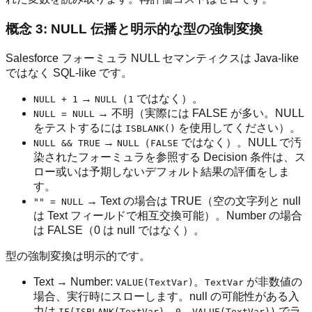
概念 3: NULL 伝播と明示的な型の強制変換
Salesforce フォーミュラ NULL セマンティクスは Java-like
ではなく SQL-like です。
→
（
ではなく）。
NULL + 1
NULL
1
→ 不明（実際には FALSE が多い。NULL
NULL = NULL
をテストするには
を使用してください）。
ISBLANK()
→
（
ではなく）。NULL で汚
NULL && TRUE
NULL
FALSE
染されたフォーミュラを参照する Decision 条件は、ス
ロー或いは予期しないデフォルト結果の評価をしま
す。
→ Text の場合は TRUE（空の文字列と null
"" = NULL
は Text フィールドで相互交換可能）。Number の場合
は FALSE（0 は null ではなく）。
型の強制変換は明示的です。
Text → Number:
。
が非数値の
VALUE(TextVar)
TextVar
場合、実行時にスローします。null の可能性がある入
力は
でラ
IF(ISBLANK(TextVar), 0, VALUE(TextVar))