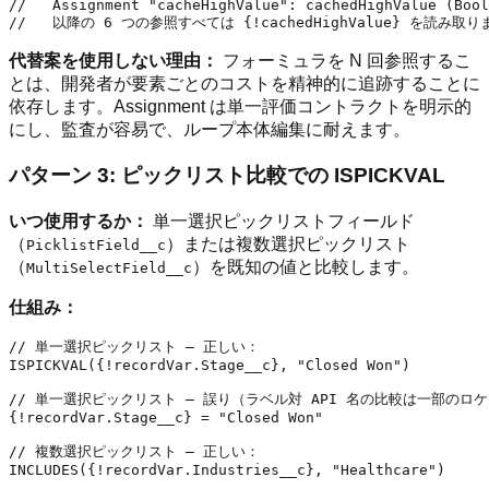
//   Assignment "cacheHighValue": cachedHighValue (Bool
代替案を使用しない理由：
フォーミュラを N 回参照するこ
とは、開発者が要素ごとのコストを精神的に追跡することに
依存します。Assignment は単一評価コントラクトを明示的
にし、監査が容易で、ループ本体編集に耐えます。
パターン 3: ピックリスト比較での ISPICKVAL
いつ使用するか：
単一選択ピックリストフィールド
（
）または複数選択ピックリスト
PicklistField__c
（
）を既知の値と比較します。
MultiSelectField__c
仕組み：
// 単一選択ピックリスト — 正しい：

ISPICKVAL({!recordVar.Stage__c}, "Closed Won")

// 単一選択ピックリスト — 誤り（ラベル対 API 名の比較は一部のロ
{!recordVar.Stage__c} = "Closed Won"

// 複数選択ピックリスト — 正しい：

INCLUDES({!recordVar.Industries__c}, "Healthcare")
