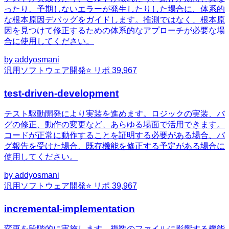
ったり、予期しないエラーが発生したりした場合に、体系的
な根本原因デバッグをガイドします。推測ではなく、根本原
因を見つけて修正するための体系的なアプローチが必要な場
合に使用してください。
by
addyosmani
汎用
ソフトウェア開発
⭐ リポ
39,967
test-driven-development
テスト駆動開発により実装を進めます。ロジックの実装、バ
グの修正、動作の変更など、あらゆる場面で活用できます。
コードが正常に動作することを証明する必要がある場合、バ
グ報告を受けた場合、既存機能を修正する予定がある場合に
使用してください。
by
addyosmani
汎用
ソフトウェア開発
⭐ リポ
39,967
incremental-implementation
変更を段階的に実施します。複数のファイルに影響する機能