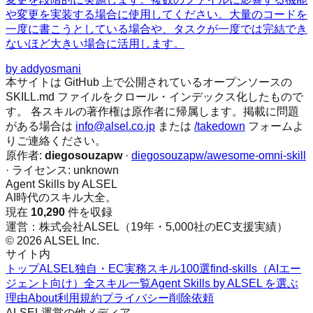
や変更を実装する場合に使用してください。大量のコードを
一度に書こうとしている場合や、タスクが一度では完結でき
ないほど大きい場合に活用します。
by
addyosmani
本サイトは GitHub 上で公開されているオープンソースの
SKILL.md ファイルをクロール・インデックス化したもので
す。 各スキルの著作権は原作者に帰属します。掲載に問題
がある場合は
info@alsel.co.jp
または
/takedown
フォームよ
りご連絡ください。
原作者:
diegosouzapw
·
diegosouzapw/awesome-omni-skill
· ライセンス:
unknown
Agent Skills by ALSEL
AI時代のスキル大全。
現在
10,290
件を収録
運営：株式会社ALSEL（19年・5,000社のEC支援実績）
© 2026 ALSEL Inc.
サイト内
トップ
ALSEL独自・EC実務スキル100選
find-skills（AIエー
ジェント向け）
全スキル一覧
Agent Skills by ALSEL を選ぶ
理由
About
利用規約
プライバシー
削除依頼
ALSEL運営の他メディア