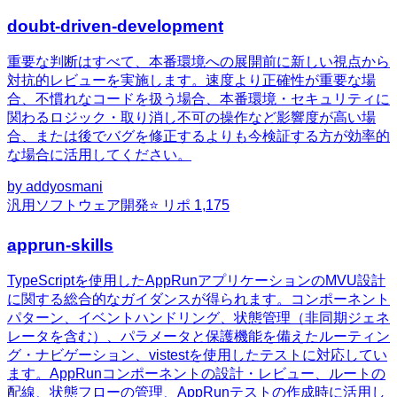
doubt-driven-development
重要な判断はすべて、本番環境への展開前に新しい視点から
対抗的レビューを実施します。速度より正確性が重要な場
合、不慣れなコードを扱う場合、本番環境・セキュリティに
関わるロジック・取り消し不可の操作など影響度が高い場
合、または後でバグを修正するよりも今検証する方が効率的
な場合に活用してください。
by
addyosmani
汎用
ソフトウェア開発
⭐ リポ
1,175
apprun-skills
TypeScriptを使用したAppRunアプリケーションのMVU設計
に関する総合的なガイダンスが得られます。コンポーネント
パターン、イベントハンドリング、状態管理（非同期ジェネ
レータを含む）、パラメータと保護機能を備えたルーティン
グ・ナビゲーション、vistestを使用したテストに対応してい
ます。AppRunコンポーネントの設計・レビュー、ルートの
配線、状態フローの管理、AppRunテストの作成時に活用し