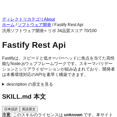
ディレクトリ
カテゴリ
About
ホーム
/
ソフトウェア開発
/
Fastify Rest Api
汎用
ソフトウェア開発
⭐ リポ
34
品質スコア
70
/100
Fastify Rest Api
Fastifyは、スピードと低オーバーヘッドに焦点を当てた高性
能なNode.jsウェブフレームワークです。スキーマバリデー
ションとシリアライゼーションが組み込まれており、開発者
は本番環境対応のAPIを素早く構築できます。
description の原文を見る
SKILL.md 本文
日本語訳
英語原文
注意:
このスキルのライセンスは
unknown
です。本サイト