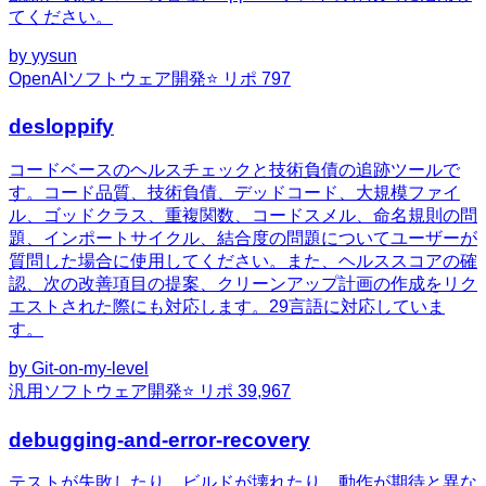
てください。
by
yysun
OpenAI
ソフトウェア開発
⭐ リポ
797
desloppify
コードベースのヘルスチェックと技術負債の追跡ツールで
す。コード品質、技術負債、デッドコード、大規模ファイ
ル、ゴッドクラス、重複関数、コードスメル、命名規則の問
題、インポートサイクル、結合度の問題についてユーザーが
質問した場合に使用してください。また、ヘルススコアの確
認、次の改善項目の提案、クリーンアップ計画の作成をリク
エストされた際にも対応します。29言語に対応していま
す。
by
Git-on-my-level
汎用
ソフトウェア開発
⭐ リポ
39,967
debugging-and-error-recovery
テストが失敗したり、ビルドが壊れたり、動作が期待と異な