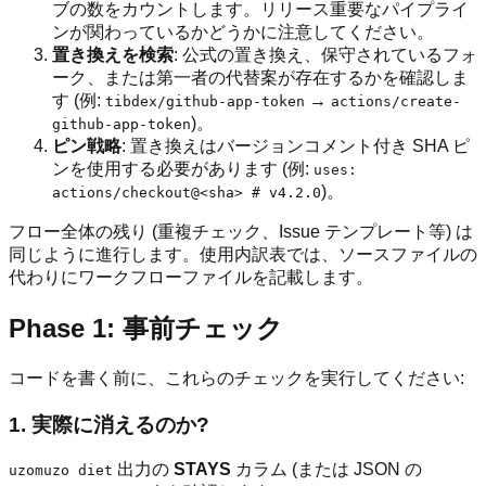
ブの数をカウントします。リリース重要なパイプライ
ンが関わっているかどうかに注意してください。
置き換えを検索
: 公式の置き換え、保守されているフォ
ーク、または第一者の代替案が存在するかを確認しま
す (例:
→
tibdex/github-app-token
actions/create-
)。
github-app-token
ピン戦略
: 置き換えはバージョンコメント付き SHA ピ
ンを使用する必要があります (例:
uses:
)。
actions/checkout@<sha> # v4.2.0
フロー全体の残り (重複チェック、Issue テンプレート等) は
同じように進行します。使用内訳表では、ソースファイルの
代わりにワークフローファイルを記載します。
Phase 1: 事前チェック
コードを書く前に、これらのチェックを実行してください:
1. 実際に消えるのか?
出力の
STAYS
カラム (または JSON の
uzomuzo diet