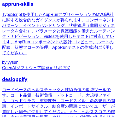
apprun-skills
TypeScriptを使用したAppRunアプリケーションのMVU設計
に関する総合的なガイダンスが得られます。コンポーネント
パターン、イベントハンドリング、状態管理（非同期ジェネ
レータを含む）、パラメータと保護機能を備えたルーティン
グ・ナビゲーション、vistestを使用したテストに対応してい
ます。AppRunコンポーネントの設計・レビュー、ルートの
配線、状態フローの管理、AppRunテストの作成時に活用し
てください。
by
yysun
OpenAI
ソフトウェア開発
⭐ リポ
797
desloppify
コードベースのヘルスチェックと技術負債の追跡ツールで
す。コード品質、技術負債、デッドコード、大規模ファイ
ル、ゴッドクラス、重複関数、コードスメル、命名規則の問
題、インポートサイクル、結合度の問題についてユーザーが
質問した場合に使用してください。また、ヘルススコアの確