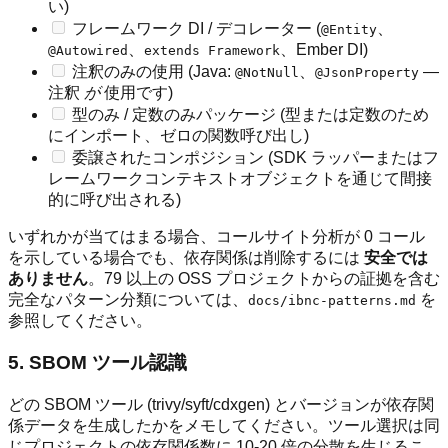
い)
フレームワーク DI / デコレーター (
、
@Entity
、
、Ember DI)
@Autowired
extends Framework
注釈のみの使用 (Java:
、
—
@NotNull
@JsonProperty
注釈
が
使用です)
型のみ / 定数のみパッケージ (型または定数のため
にインポート、ゼロの関数呼び出し)
委譲されたコンポジション (SDK ラッパーまたはフ
レームワークコンテキストオブジェクトを通じて間接
的に呼び出される)
いずれかが当てはまる場合、コールサイト分析が 0 コール
を示している場合でも、依存関係は削除するには
安全では
ありません
。79 以上の OSS プロジェクトからの証拠を含む
完全なパターン分類については、
を
docs/ibnc-patterns.md
参照してください。
5. SBOM ツール認識
どの SBOM ツール (trivy/syft/cdxgen) とバージョンが依存関
係データを生成したかをメモしてください。ツール選択は同
じプロジェクトの依存関係数に 10-20 倍の分散を生じるこ