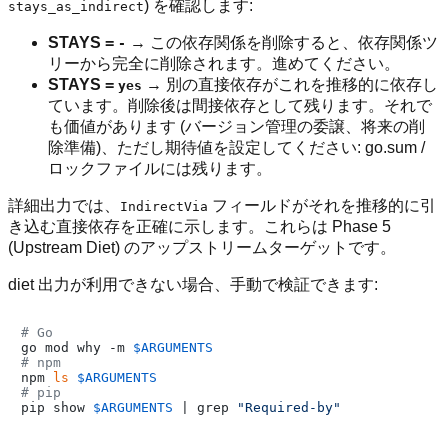
) を確認します:
stays_as_indirect
STAYS =
→ この依存関係を削除すると、依存関係ツ
-
リーから完全に削除されます。進めてください。
STAYS =
→ 別の直接依存がこれを推移的に依存し
yes
ています。削除後は間接依存として残ります。それで
も価値があります (バージョン管理の委譲、将来の削
除準備)、ただし期待値を設定してください: go.sum /
ロックファイルには残ります。
詳細出力では、
フィールドがそれを推移的に引
IndirectVia
き込む直接依存を正確に示します。これらは Phase 5
(Upstream Diet) のアップストリームターゲットです。
diet 出力が利用できない場合、手動で検証できます:
# Go
go mod why -m 
$ARGUMENTS
# npm
npm 
ls
$ARGUMENTS
# pip
pip show 
$ARGUMENTS
 | grep 
"Required-by"