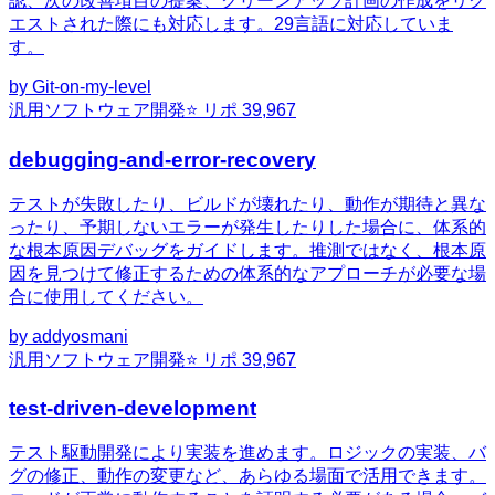
認、次の改善項目の提案、クリーンアップ計画の作成をリク
エストされた際にも対応します。29言語に対応していま
す。
by
Git-on-my-level
汎用
ソフトウェア開発
⭐ リポ
39,967
debugging-and-error-recovery
テストが失敗したり、ビルドが壊れたり、動作が期待と異な
ったり、予期しないエラーが発生したりした場合に、体系的
な根本原因デバッグをガイドします。推測ではなく、根本原
因を見つけて修正するための体系的なアプローチが必要な場
合に使用してください。
by
addyosmani
汎用
ソフトウェア開発
⭐ リポ
39,967
test-driven-development
テスト駆動開発により実装を進めます。ロジックの実装、バ
グの修正、動作の変更など、あらゆる場面で活用できます。