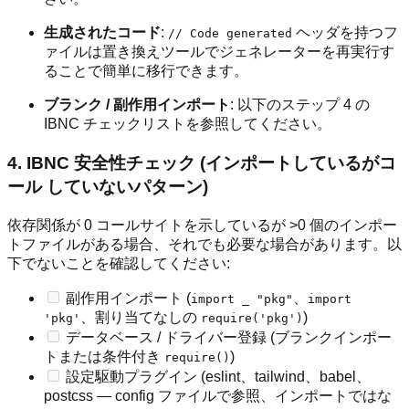
生成されたコード
:
ヘッダを持つフ
// Code generated
ァイルは置き換えツールでジェネレーターを再実行す
ることで簡単に移行できます。
ブランク / 副作用インポート
: 以下のステップ 4 の
IBNC チェックリストを参照してください。
4. IBNC 安全性チェック (インポートしているがコ
ール していないパターン)
依存関係が 0 コールサイトを示しているが >0 個のインポー
トファイルがある場合、それでも必要な場合があります。以
下でないことを確認してください:
副作用インポート (
、
import _ "pkg"
import
、割り当てなしの
)
'pkg'
require('pkg')
データベース / ドライバー登録 (ブランクインポー
トまたは条件付き
)
require()
設定駆動プラグイン (eslint、tailwind、babel、
postcss — config ファイルで参照、インポートではな