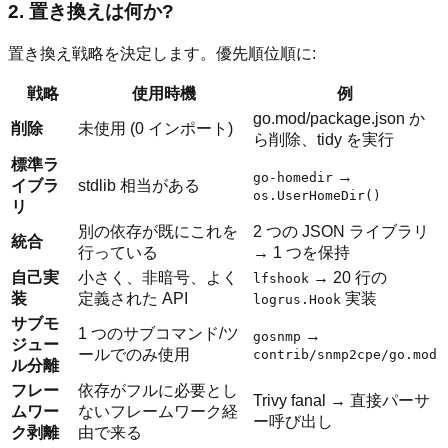
2. 置き換えは何か?
置き換え戦略を決定します。優先順位順に:
戦略
使用時機
例
go.mod/package.json か
削除
未使用 (0 インポート)
ら削除、tidy を実行
標準ラ
→
go-homedir
イブラ
stdlib 相当がある
os.UserHomeDir()
リ
別の依存が既にこれを
2 つの JSON ライブラリ
統合
行っている
→ 1 つを保持
自己実
小さく、非暗号、よく
→ 20 行の
lfshook
装
定義された API
実装
logrus.Hook
サブモ
1 つのサブコマンド/ツ
→
gosnmp
ジュー
ールでのみ使用
contrib/snmp2cpe/go.mod
ル分離
フレー
依存がフルに必要とし
Trivy fanal → 直接パーサ
ムワー
ないフレームワーク経
ー呼び出し
ク剥離
由で来る