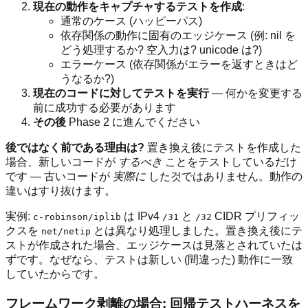
現在の動作をキャプチャするテストを作成
:
通常のケース (ハッピーパス)
依存関係の動作に固有のエッジケース (例: nil を
どう処理するか? 空入力は? unicode は?)
エラーケース (依存関係がエラーを返すときはど
うなるか?)
現在のコードに対してテストを実行
— 何かを変更する
前に成功する必要があります
その後
Phase 2 に進んでください
後ではなく前である理由は?
置き換え後にテストを作成した
場合、新しいコードが
するべき
ことをテストしているだけ
です — 古いコードが
実際に
した것ではありません。動作の
違いはすり抜けます。
実例:
は IPv4
と
CIDR プリフィッ
c-robinson/iplib
/31
/32
クスを
とは異なり処理しました。置き換え後にテ
net/netip
ストが作成された場合、エッジケースは見落とされていたは
ずです。なぜなら、テストは新しい (間違った) 動作に一致
していたからです。
フレームワーク剥離の場合: 回帰テストハーネスを