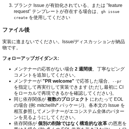
ブランク Issue が有効化されている、または "feature
request" テンプレートが存在する場合は、
gh issue
を使用してください
create
ファイル後
実装に進まないでください。Issue/ディスカッションが納品
物です。
フォローアップガイダンス:
メンテナーの応答がない場合
2 週間後
、丁寧なピング
コメントを追加してください。
メンテナーが
"PR welcome"
で応答した場合、
--pr
を指定して再実行して実装できます (ただし最初に CI
をローカルで再現できるかを確認してください)。
同じ依存関係が
複数のプロジェクト
にわたって EOL
の場合 (例: mitchellh/* パッケージ)、各本文の Issue を
相互参照してメンテナーがエコシステム全体のパター
ンを見るようにしてください。
依存関係が
個別の削除ではなく構造的な改革
の恩恵を