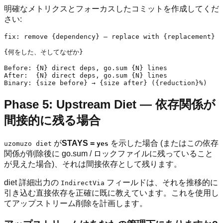
明確なメトリクスとフォーカスしたコミットを作成してくだ
さい:
fix: remove {dependency} — replace with {replacement}

{何をした、そしてなぜか}

Before: {N} direct deps, go.sum {N} lines

After:  {N} direct deps, go.sum {N} lines

Phase 5: Upstream Diet — 依存関係が
間接的に残る場合
が
STAYS =
を示した場合 (またはこの依存
uzomuzo diet
yes
関係が削除後に go.sum / ロックファイルに残っていること
が見えた場合)、それは間接依存として残ります。
diet 詳細出力の
フィールドは、それを推移的に
IndirectVia
引き込む直接依存を正確に既に教えています。これを使用し
てアップストリーム削除を計画します。