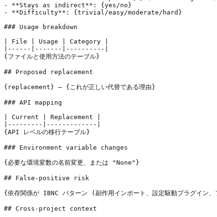
- **Stays as indirect**: {yes/no}

- **Difficulty**: {trivial/easy/moderate/hard}

### Usage breakdown

| File | Usage | Category |

|------|-------|----------|

{ファイルと使用方法のテーブル}

## Proposed replacement

{replacement} — {これが正しい代替である理由}

### API mapping

| Current | Replacement |

|---------|-------------|

{API レベルの移行テーブル}

### Environment variable changes

{必要な環境変数の名前変更、または "None"}

## False-positive risk

{依存関係が IBNC パターン (副作用インポート、設定駆動プラグイン、フレーム
## Cross-project context
