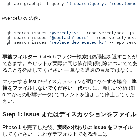
gh api graphql -f query=
'{ search(query: "repo:{owner
の例:
@vercel/kv
gh search issues 
"@vercel/kv"
 --repo vercel/next.js -
gh search issues 
"@upstash/redis"
 --repo vercel/next.
gh search issues 
"replace deprecated kv"
 --repo verce
事後フィルター
: GitHub ファジー検索は偽陽性を返すことが
できます。各ヒットが実際に同じ依存関係削除についてであ
ることを確認してください — 単なる通過の言及ではなく。
マッチする Issue/ディスカッションが既に存在する場合、
重
複をファイルしないでください
。代わりに、新しい分析 (例:
diet からの影響データ) でコメントを追加して停止してくだ
さい。
Step 1: Issue またはディスカッションをファイル
Phase 1 を完了した後、
実装の代わりに Issue をファイル
してください。これがデフォルトである理由は: