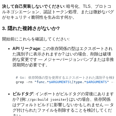
決して自己実装しないでください
: 暗号化、TLS、プロトコ
ルネゴシエーション、認証トークン処理、または微妙なバグ
がセキュリティ脆弱性を生み出す何か。
3. 隠れた複雑さがないか?
開始前にこれらを確認してください:
API リークage
: この依存関係の型はエクスポートされ
た識別子に表示されますか? はいの場合、削除は破壊
的な変更です — メジャーバージョンバンプまたは非推
奨期間が必要です。
# Go: 依存関係の型を使用するエクスポートされた識別子を検索
grep -rn 
"func.*
$ARGUMENTS
\|type.*
$ARGUMENTS
"
 --
ビルドタグ
: インポートがビルドタグの背後にあります
か? (例:
) はいの場合、依存関係
//go:build jsoniter
はデフォルトビルドに影響しないかもしれません — タ
グ付けられたファイルを削除することを検討してくだ
さい。