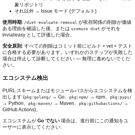
象リポジトリ
それ以外 → Issue モード (デフォルト)
使用時期
:
が依存関係の削除が価値
/diet-evaluate-removal
ある理由を確認した後、または
がそれを
uzomuzo diet
trivial/easy として評価した場合。
安全原則
: すべての削除はコミット前にビルド + vet + テスト
に合格する必要があります。いずれかのステップが失敗した
場合は停止して診断してください — 無理に進めないでくだ
さい。
エコシステム検出
PURL スキームまたはモジュールパスからエコシステムを検
出します (
→ Go、
→ npm、
pkg:golang/
pkg:npm/
pkg:pypi/
→ Python、
→ Maven、
→
pkg:maven/
pkg:githubactions/
GitHub Actions)。
エコシステムが
Go でない
場合は、進行前にこの通知をユ
ーザーに表示してください: