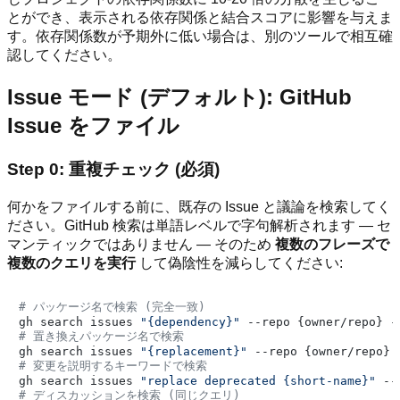
とができ、表示される依存関係と結合スコアに影響を与えま
す。依存関係数が予期外に低い場合は、別のツールで相互確
認してください。
Issue モード (デフォルト): GitHub
Issue をファイル
Step 0: 重複チェック (必須)
何かをファイルする前に、既存の Issue と議論を検索してく
ださい。GitHub 検索は単語レベルで字句解析されます — セ
マンティックではありません — そのため
複数のフレーズで
複数のクエリを実行
して偽陰性を減らしてください:
# パッケージ名で検索 (完全一致)
gh search issues 
"{dependency}"
 --repo {owner/repo} -
# 置き換えパッケージ名で検索
gh search issues 
"{replacement}"
 --repo {owner/repo} 
# 変更を説明するキーワードで検索
gh search issues 
"replace deprecated {short-name}"
 --
# ディスカッションを検索 (同じクエリ)