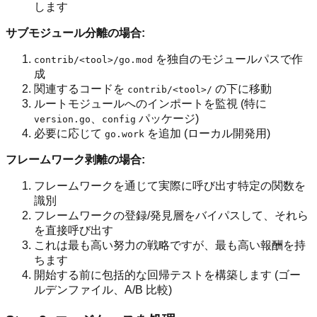
します
サブモジュール分離の場合:
を独自のモジュールパスで作
contrib/<tool>/go.mod
成
関連するコードを
の下に移動
contrib/<tool>/
ルートモジュールへのインポートを監視 (特に
、
パッケージ)
version.go
config
必要に応じて
を追加 (ローカル開発用)
go.work
フレームワーク剥離の場合:
フレームワークを通じて実際に呼び出す特定の関数を
識別
フレームワークの登録/発見層をバイパスして、それら
を直接呼び出す
これは最も高い努力の戦略ですが、最も高い報酬を持
ちます
開始する前に包括的な回帰テストを構築します (ゴー
ルデンファイル、A/B 比較)