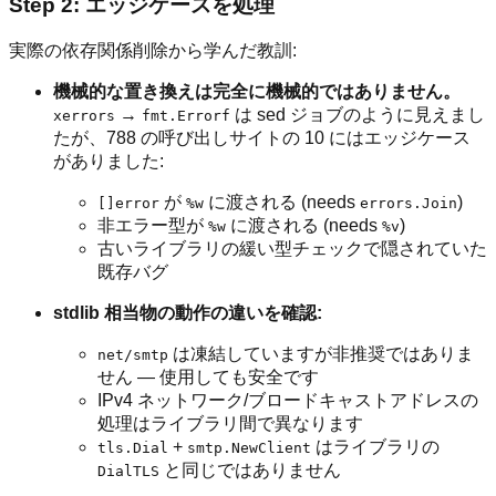
Step 2: エッジケースを処理
実際の依存関係削除から学んだ教訓:
機械的な置き換えは完全に機械的ではありません。
→
は sed ジョブのように見えまし
xerrors
fmt.Errorf
たが、788 の呼び出しサイトの 10 にはエッジケース
がありました:
が
に渡される (needs
)
[]error
%w
errors.Join
非エラー型が
に渡される (needs
)
%w
%v
古いライブラリの緩い型チェックで隠されていた
既存バグ
stdlib 相当物の動作の違いを確認:
は凍結していますが非推奨ではありま
net/smtp
せん — 使用しても安全です
IPv4 ネットワーク/ブロードキャストアドレスの
処理はライブラリ間で異なります
+
はライブラリの
tls.Dial
smtp.NewClient
と同じではありません
DialTLS