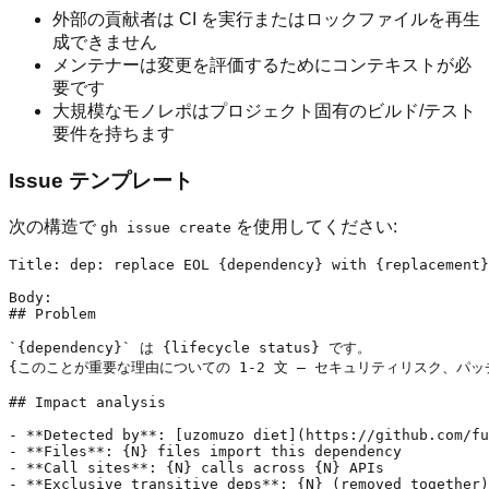
外部の貢献者は CI を実行またはロックファイルを再生
成できません
メンテナーは変更を評価するためにコンテキストが必
要です
大規模なモノレポはプロジェクト固有のビルド/テスト
要件を持ちます
Issue テンプレート
次の構造で
を使用してください:
gh issue create
Title: dep: replace EOL {dependency} with {replacement}

Body:

## Problem

`{dependency}` は {lifecycle status} です。

{このことが重要な理由についての 1-2 文 — セキュリティリスク、パッチ
## Impact analysis

- **Detected by**: [uzomuzo diet](https://github.com/fu
- **Files**: {N} files import this dependency

- **Call sites**: {N} calls across {N} APIs

- **Exclusive transitive deps**: {N} (removed together)
