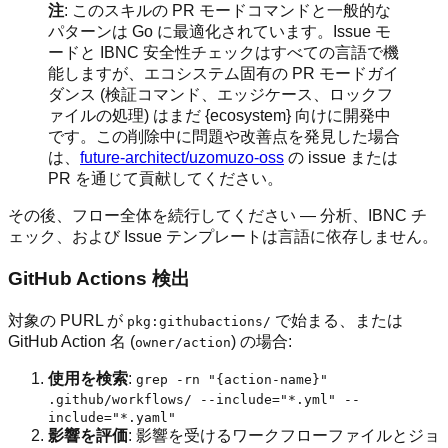
注
: このスキルの PR モードコマンドと一般的な
パターンは Go に最適化されています。Issue モ
ードと IBNC 安全性チェックはすべての言語で機
能しますが、エコシステム固有の PR モードガイ
ダンス (検証コマンド、エッジケース、ロックフ
ァイルの処理) はまだ {ecosystem} 向けに開発中
です。この削除中に問題や改善点を発見した場合
は、
future-architect/uzomuzo-oss
の issue または
PR を通じて貢献してください。
その後、フロー全体を続行してください — 分析、IBNC チ
ェック、および Issue テンプレートは言語に依存しません。
GitHub Actions 検出
対象の PURL が
で始まる、または
pkg:githubactions/
GitHub Action 名 (
) の場合:
owner/action
使用を検索
:
grep -rn "{action-name}"
.github/workflows/ --include="*.yml" --
include="*.yaml"
影響を評価
: 影響を受けるワークフローファイルとジョ