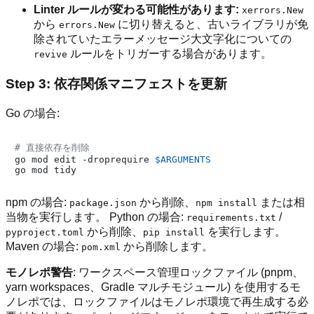
Linter ルールが変わる可能性があります:
xerrors.New
から
に切り替えると、古いライブラリが免
errors.New
除されていたエラーメッセージ大文字化についての
ルールをトリガーする場合があります。
revive
Step 3: 依存関係マニフェストを更新
Go の場合:
# 直接依存を削除
go mod edit -droprequire 
$ARGUMENTS
npm の場合:
から削除、
または相
package.json
npm install
当物を実行します。 Python の場合:
/
requirements.txt
から削除、
を実行します。
pyproject.toml
pip install
Maven の場合:
から削除します。
pom.xml
モノレポ警告
: ワークスペース管理ロックファイル (pnpm、
yarn workspaces、Gradle マルチモジュール) を使用するモ
ノレポでは、ロックファイルはモノレポ環境で再生成する必