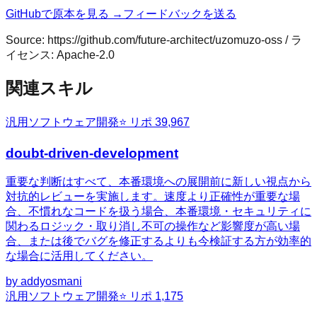
GitHubで原本を見る →
フィードバックを送る
Source:
https://github.com/future-architect/uzomuzo-oss
/ ラ
イセンス:
Apache-2.0
関連スキル
汎用
ソフトウェア開発
⭐ リポ
39,967
doubt-driven-development
重要な判断はすべて、本番環境への展開前に新しい視点から
対抗的レビューを実施します。速度より正確性が重要な場
合、不慣れなコードを扱う場合、本番環境・セキュリティに
関わるロジック・取り消し不可の操作など影響度が高い場
合、または後でバグを修正するよりも今検証する方が効率的
な場合に活用してください。
by
addyosmani
汎用
ソフトウェア開発
⭐ リポ
1,175