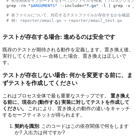
# 依存関係をインポートするすべてのファイルを検索 (プロダクション
grep -rn 
"
$ARGUMENTS
"
 --include=
"*.go"
 -l | grep -v _t
# 各ファイルについて、対応するテストファイルが存在するかを確認
# 例: reporter/email.go → reporter/email_test.go
テストが存在する場合: 進めるのは安全です
既存のテストが期待される動作を定義します。置き換え後、
実行してください — 合格した場合、置き換えは正しいで
す。
テストが存在しない場合: 何かを変更する前に、ま
ずテストを作成してください
これはプロセス全体で最も重要なステップです。
置き換え
る前に、現在の (動作する) 実装に対してテストを作成して
ください。
これにより、置き換えの動作の違いをキャッチ
するセーフティネットが得られます。
契約を識別
: このコードはこの依存関係で何をします
か? 入出力は何ですか?