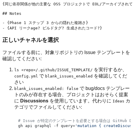
{同じ依存関係が他の主要な OSS プロジェクトで EOL/アーカイブされていることが知
## Notes

- {Phase 1 ステップ 3 からの隠れた複雑さ}

正しいチャネルを選択
ファイルする前に、対象リポジトリの Issue テンプレートを
確認してください:
を実行するか、
ls <repo>/.github/ISSUE_TEMPLATE/
で
を確認してくだ
config.yml
blank_issues_enabled
さい
で bug/docs テンプレー
blank_issues_enabled: false
トのみが存在する場合、プロジェクトはおそらく提案
に
Discussions
を使用しています。代わりに
カ
Ideas
テゴリでファイルしてください:
# Issue が特定のテンプレートを必要とする場合は GitHub Di
gh api graphql -f query=
'mutation { createDiscus