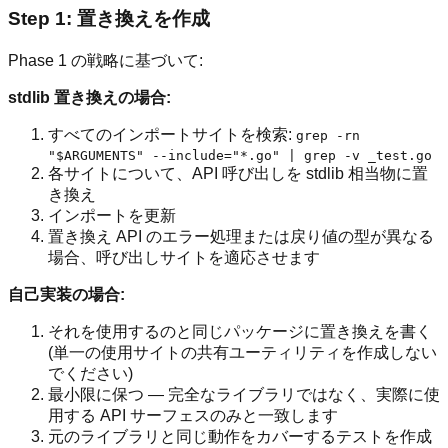
Step 1: 置き換えを作成
Phase 1 の戦略に基づいて:
stdlib 置き換えの場合:
すべてのインポートサイトを検索:
grep -rn
"$ARGUMENTS" --include="*.go" | grep -v _test.go
各サイトについて、API 呼び出しを stdlib 相当物に置
き換え
インポートを更新
置き換え API のエラー処理または戻り値の型が異なる
場合、呼び出しサイトを適応させます
自己実装の場合:
それを使用するのと同じパッケージに置き換えを書く
(単一の使用サイトの共有ユーティリティを作成しない
でください)
最小限に保つ — 完全なライブラリではなく、実際に使
用する API サーフェスのみと一致します
元のライブラリと同じ動作をカバーするテストを作成