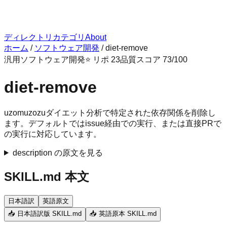
ディレクトリ
カテゴリ
About
ホーム
/
ソフトウェア開発
/
diet-remove
汎用
ソフトウェア開発
⭐ リポ
23
品質スコア
73
/100
diet-remove
uzomuzozuダイエット分析で特定された依存関係を削除し
ます。デフォルトではissue経由での実行、または直接PRで
の実行に対応しています。
description の原文を見る
SKILL.md 本文
日本語訳
英語原文
📥 日本語訳版 SKILL.md
📥 英語原本 SKILL.md