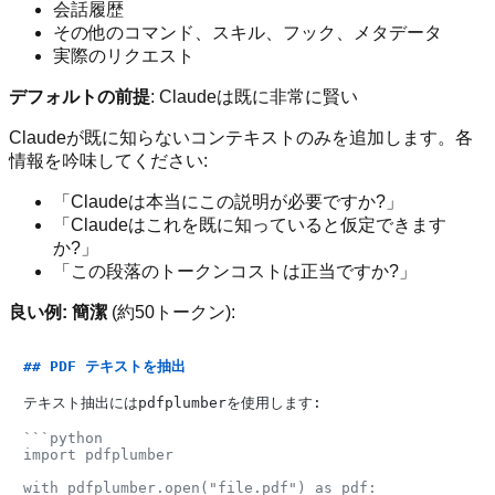
会話履歴
その他のコマンド、スキル、フック、メタデータ
実際のリクエスト
デフォルトの前提
: Claudeは既に非常に賢い
Claudeが既に知らないコンテキストのみを追加します。各
情報を吟味してください:
「Claudeは本当にこの説明が必要ですか?」
「Claudeはこれを既に知っていると仮定できます
か?」
「この段落のトークンコストは正当ですか?」
良い例: 簡潔
(約50トークン):
## PDF テキストを抽出
テキスト抽出にはpdfplumberを使用します:

```python

import pdfplumber

with pdfplumber.open("file.pdf") as pdf:
