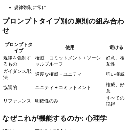
規律強制に常に
プロンプトタイプ別の原則の組み合わ
せ
プロンプトタ
使用
避ける
イプ
規律を強制す
権威 + コミットメント + ソーシ
好意、相
るもの
ャルプルーフ
互性
ガイダンス/技
適度な権威 + ユニティ
強い権威
法
権威、好
協調的
ユニティ + コミットメント
意
すべての
リファレンス
明確性のみ
説得
なぜこれが機能するのか: 心理学