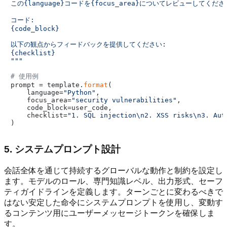
この{language}コードを{focus_area}についてレビューしてくださ
コード:

{code_block}

以下の観点からフィードバックを提供してください:

{checklist}

"""
# 使用例
prompt = template.
format
(

    language=
"Python"
,

    focus_area=
"security vulnerabilities"
,

    code_block=user_code,

    checklist=
"1. SQL injection\n2. XSS risks\n3. Aut
5. システムプロンプト設計
会話全体を通じて持続するグローバルな動作と制約を設定し
ます。モデルのロール、専門知識レベル、出力形式、セーフ
ティガイドラインを定義します。ターンごとに変わるべきで
はない安定した命令にシステムプロンプトを使用し、変動す
るコンテンツ用にユーザーメッセージトークンを確保しま
す。