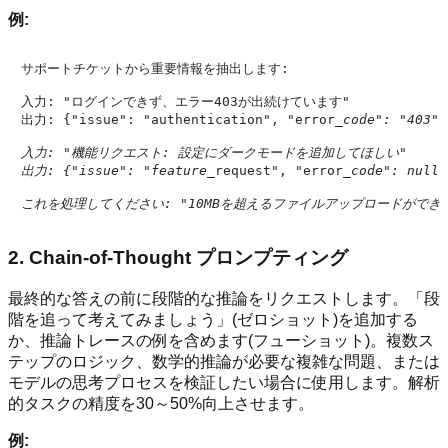
例:
サポートチケットから重要情報を抽出します:

入力: "ログインできず、エラー403が出続けています"

出力: {"issue": "authentication", "error
_code": "403",
入力: "機能リクエスト: 設定にダークモードを追加してほしい"

出力: {"issue": "feature_
request", "error
_code": null,
2. Chain-of-Thought プロンプティング
最終的な答えの前に段階的な推論をリクエストします。「段
階を追って考えてみましょう」(ゼロショット)を追加する
か、推論トレースの例を含めます(フューショット)。複数ス
テップのロジック、数学的推論が必要な複雑な問題、または
モデルの思考プロセスを検証したい場合に使用します。解析
的タスクの精度を30～50%向上させます。
例: