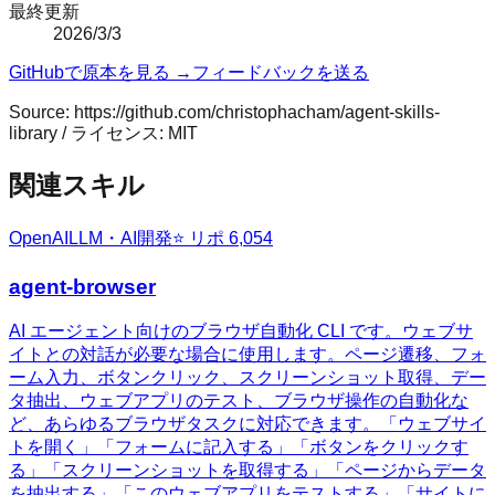
最終更新
2026/3/3
GitHubで原本を見る →
フィードバックを送る
Source:
https://github.com/christophacham/agent-skills-
library
/ ライセンス:
MIT
関連スキル
OpenAI
LLM・AI開発
⭐ リポ
6,054
agent-browser
AI エージェント向けのブラウザ自動化 CLI です。ウェブサ
イトとの対話が必要な場合に使用します。ページ遷移、フォ
ーム入力、ボタンクリック、スクリーンショット取得、デー
タ抽出、ウェブアプリのテスト、ブラウザ操作の自動化な
ど、あらゆるブラウザタスクに対応できます。「ウェブサイ
トを開く」「フォームに記入する」「ボタンをクリックす
る」「スクリーンショットを取得する」「ページからデータ
を抽出する」「このウェブアプリをテストする」「サイトに