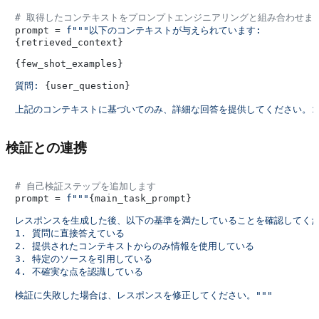
# 取得したコンテキストをプロンプトエンジニアリングと組み合わせま
prompt = 
{retrieved_context}
{few_shot_examples}
質問: 
{user_question}
上記のコンテキストに基づいてのみ、詳細な回答を提供してください。コ
検証との連携
# 自己検証ステップを追加します
prompt = 
f"""
{main_task_prompt}
レスポンスを生成した後、以下の基準を満たしていることを確認してくださ
1. 質問に直接答えている

2. 提供されたコンテキストからのみ情報を使用している

3. 特定のソースを引用している

4. 不確実な点を認識している

検証に失敗した場合は、レスポンスを修正してください。"""