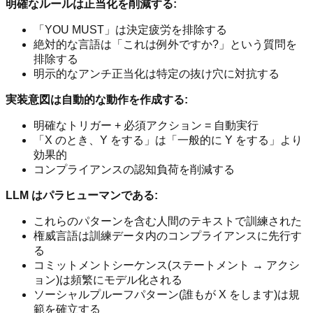
明確なルールは正当化を削減する:
「YOU MUST」は決定疲労を排除する
絶対的な言語は「これは例外ですか?」という質問を
排除する
明示的なアンチ正当化は特定の抜け穴に対抗する
実装意図は自動的な動作を作成する:
明確なトリガー + 必須アクション = 自動実行
「X のとき、Y をする」は「一般的に Y をする」より
効果的
コンプライアンスの認知負荷を削減する
LLM はパラヒューマンである:
これらのパターンを含む人間のテキストで訓練された
権威言語は訓練データ内のコンプライアンスに先行す
る
コミットメントシーケンス(ステートメント → アクシ
ョン)は頻繁にモデル化される
ソーシャルプルーフパターン(誰もが X をします)は規
範を確立する