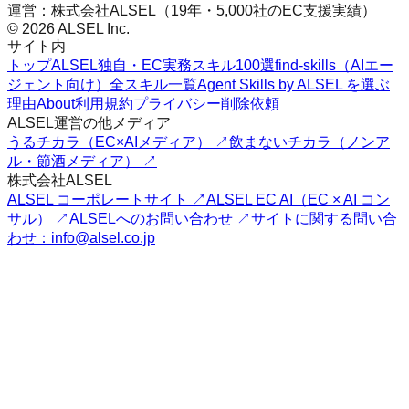
運営：株式会社ALSEL（19年・5,000社のEC支援実績）
© 2026 ALSEL Inc.
サイト内
トップ
ALSEL独自・EC実務スキル100選
find-skills（AIエー
ジェント向け）
全スキル一覧
Agent Skills by ALSEL を選ぶ
理由
About
利用規約
プライバシー
削除依頼
ALSEL運営の他メディア
うるチカラ（EC×AIメディア） ↗
飲まないチカラ（ノンア
ル・節酒メディア） ↗
株式会社ALSEL
ALSEL コーポレートサイト ↗
ALSEL EC AI（EC × AI コン
サル） ↗
ALSELへのお問い合わせ ↗
サイトに関する問い合
わせ：info@alsel.co.jp