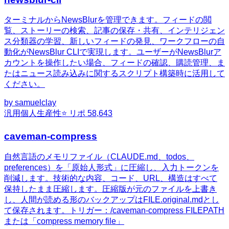
ターミナルからNewsBlurを管理できます。フィードの閲
覧、ストーリーの検索、記事の保存・共有、インテリジェン
ス分類器の学習、新しいフィードの発見、ワークフローの自
動化がNewsBlur CLIで実現します。ユーザーがNewsBlurア
カウントを操作したい場合、フィードの確認、購読管理、ま
たはニュース読み込みに関するスクリプト構築時に活用して
ください。
by
samuelclay
汎用
個人生産性
⭐ リポ
58,643
caveman-compress
自然言語のメモリファイル（CLAUDE.md、todos、
preferences）を「原始人形式」に圧縮し、入力トークンを
削減します。技術的な内容、コード、URL、構造はすべて
保持したまま圧縮します。圧縮版が元のファイルを上書き
し、人間が読める形のバックアップはFILE.original.mdとし
て保存されます。トリガー：/caveman-compress FILEPATH
または「compress memory file」