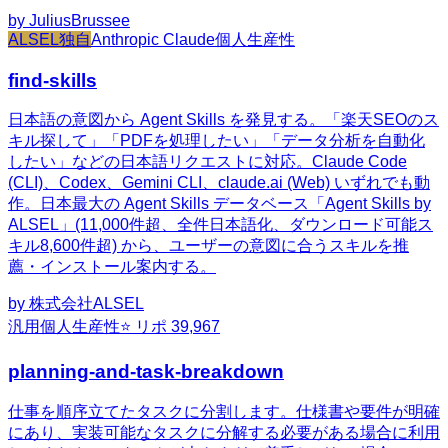
by
JuliusBrussee
ALSEL独自
Anthropic Claude
個人生産性
find-skills
日本語の意図から Agent Skills を発見する。「楽天SEOのス
キル探して」「PDFを処理したい」「データ分析を自動化
したい」などの日本語リクエストに対応。Claude Code
(CLI)、Codex、Gemini CLI、claude.ai (Web) いずれでも動
作。日本最大の Agent Skills データベース「Agent Skills by
ALSEL」(11,000件超、全件日本語化、ダウンロード可能ス
キル8,600件超) から、ユーザーの意図に合うスキルを推
薦・インストール案内する。
by
株式会社ALSEL
汎用
個人生産性
⭐ リポ
39,967
planning-and-task-breakdown
仕事を順序立てたタスクに分割します。仕様書や要件が明確
にあり、実装可能なタスクに分解する必要がある場合に利用