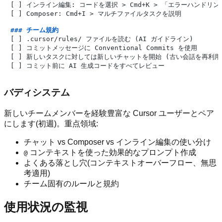
[ ] インライン編集: コードを選択 > Cmd+K > 「エラーハンドリン
[ ] Composer: Cmd+I > マルチファイルタスクを説明

### チーム規約
[ ] .cursor/rules/ ファイルを読む (AI ガイドライン)

[ ] コミットメッセージに Conventional Commits を使用

[ ] 新しいタスクに対しては新しいチャットを開始 (古い会話を再利用し
バディシステム
新しいチームメンバーを経験豊富な Cursor ユーザーとペア
にします(初週)。重点領域:
チャット vs Composer vs インライン編集の使い分け
コンテキストを使った効果的なプロンプト作成
@
よくある落とし穴(コンテキストオーバーフロー、無思
考適用)
チーム固有のルールと規約
使用状況の監視