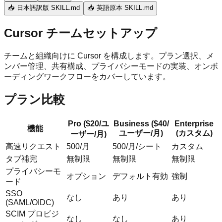
📥 日本語訳版 SKILL.md
📥 英語原本 SKILL.md
Cursor チームセットアップ
チームと組織向けに Cursor を構成します。プラン選択、メ
ンバー管理、共有構成、プライバシーモードの実装、オンボ
ーディングワークフローをカバーしています。
プラン比較
Pro ($20/ユ
Business ($40/
Enterprise
機能
ユーザー/月)
(カスタム)
ーザー/月)
高速リクエスト
500/月
500/月/シート
カスタム
タブ補完
無制限
無制限
無制限
プライバシーモ
オプション
デフォルト有効
強制
ード
SSO
なし
あり
あり
(SAML/OIDC)
SCIM プロビジ
なし
なし
あり