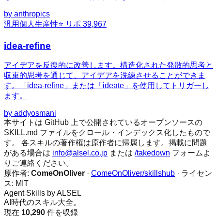
by
anthropics
汎用
個人生産性
⭐ リポ
39,967
idea-refine
アイデアを反復的に改善します。構造化された発散的思考と
収束的思考を通じて、アイデアを洗練させることができま
す。「idea-refine」または「ideate」を使用してトリガーし
ます。
by
addyosmani
本サイトは GitHub 上で公開されているオープンソースの
SKILL.md ファイルをクロール・インデックス化したもので
す。 各スキルの著作権は原作者に帰属します。掲載に問題
がある場合は
info@alsel.co.jp
または
/takedown
フォームよ
りご連絡ください。
原作者:
ComeOnOliver
·
ComeOnOliver/skillshub
· ライセン
ス:
MIT
Agent Skills by ALSEL
AI時代のスキル大全。
現在
10,290
件を収録