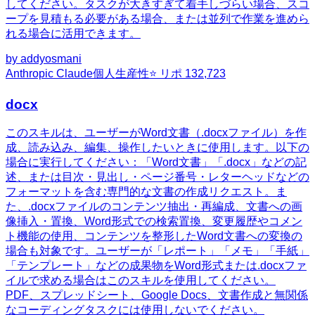
してください。タスクが大きすぎて着手しづらい場合、スコ
ープを見積もる必要がある場合、または並列で作業を進めら
れる場合に活用できます。
by
addyosmani
Anthropic Claude
個人生産性
⭐ リポ
132,723
docx
このスキルは、ユーザーがWord文書（.docxファイル）を作
成、読み込み、編集、操作したいときに使用します。以下の
場合に実行してください：「Word文書」「.docx」などの記
述、または目次・見出し・ページ番号・レターヘッドなどの
フォーマットを含む専門的な文書の作成リクエスト。ま
た、.docxファイルのコンテンツ抽出・再編成、文書への画
像挿入・置換、Word形式での検索置換、変更履歴やコメン
ト機能の使用、コンテンツを整形したWord文書への変換の
場合も対象です。ユーザーが「レポート」「メモ」「手紙」
「テンプレート」などの成果物をWord形式または.docxファ
イルで求める場合はこのスキルを使用してください。
PDF、スプレッドシート、Google Docs、文書作成と無関係
なコーディングタスクには使用しないでください。