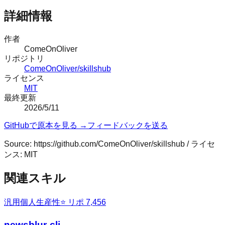
詳細情報
作者
ComeOnOliver
リポジトリ
ComeOnOliver/skillshub
ライセンス
MIT
最終更新
2026/5/11
GitHubで原本を見る →
フィードバックを送る
Source:
https://github.com/ComeOnOliver/skillshub
/ ライセ
ンス:
MIT
関連スキル
汎用
個人生産性
⭐ リポ
7,456
newsblur-cli