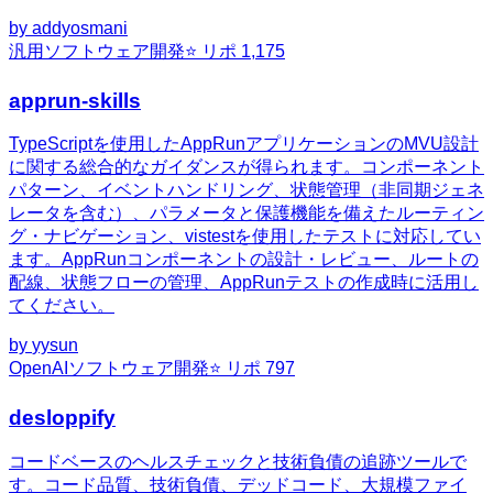
by
addyosmani
汎用
ソフトウェア開発
⭐ リポ
1,175
apprun-skills
TypeScriptを使用したAppRunアプリケーションのMVU設計
に関する総合的なガイダンスが得られます。コンポーネント
パターン、イベントハンドリング、状態管理（非同期ジェネ
レータを含む）、パラメータと保護機能を備えたルーティン
グ・ナビゲーション、vistestを使用したテストに対応してい
ます。AppRunコンポーネントの設計・レビュー、ルートの
配線、状態フローの管理、AppRunテストの作成時に活用し
てください。
by
yysun
OpenAI
ソフトウェア開発
⭐ リポ
797
desloppify
コードベースのヘルスチェックと技術負債の追跡ツールで
す。コード品質、技術負債、デッドコード、大規模ファイ