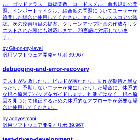
ル、ゴッドクラス、重複関数、コードスメル、命名規則の問
題、インポートサイクル、結合度の問題についてユーザーが
質問した場合に使用してください。また、ヘルススコアの確
認、次の改善項目の提案、クリーンアップ計画の作成をリク
エストされた際にも対応します。29言語に対応していま
す。
by
Git-on-my-level
汎用
ソフトウェア開発
⭐ リポ
39,967
debugging-and-error-recovery
テストが失敗したり、ビルドが壊れたり、動作が期待と異な
ったり、予期しないエラーが発生したりした場合に、体系的
な根本原因デバッグをガイドします。推測ではなく、根本原
因を見つけて修正するための体系的なアプローチが必要な場
合に使用してください。
by
addyosmani
汎用
ソフトウェア開発
⭐ リポ
39,967
test-driven-development