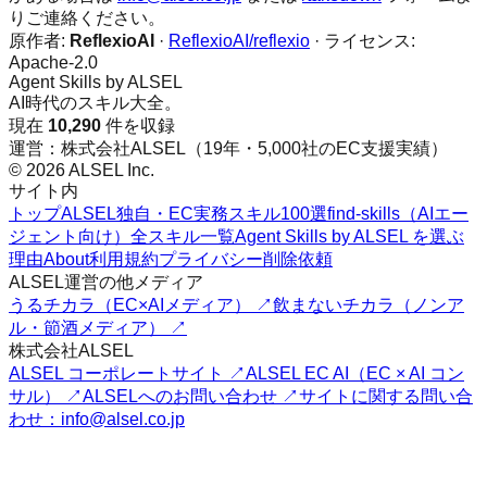
りご連絡ください。
原作者:
ReflexioAI
·
ReflexioAI/reflexio
· ライセンス:
Apache-2.0
Agent Skills by ALSEL
AI時代のスキル大全。
現在
10,290
件を収録
運営：株式会社ALSEL（19年・5,000社のEC支援実績）
© 2026 ALSEL Inc.
サイト内
トップ
ALSEL独自・EC実務スキル100選
find-skills（AIエー
ジェント向け）
全スキル一覧
Agent Skills by ALSEL を選ぶ
理由
About
利用規約
プライバシー
削除依頼
ALSEL運営の他メディア
うるチカラ（EC×AIメディア） ↗
飲まないチカラ（ノンア
ル・節酒メディア） ↗
株式会社ALSEL
ALSEL コーポレートサイト ↗
ALSEL EC AI（EC × AI コン
サル） ↗
ALSELへのお問い合わせ ↗
サイトに関する問い合
わせ：info@alsel.co.jp