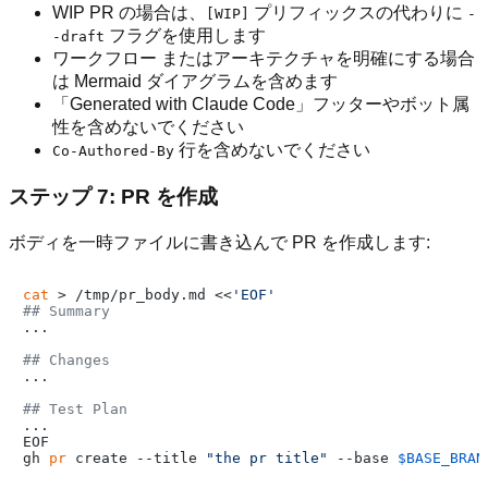
WIP PR の場合は、
プリフィックスの代わりに
[WIP]
-
フラグを使用します
-draft
ワークフロー またはアーキテクチャを明確にする場合
は Mermaid ダイアグラムを含めます
「Generated with Claude Code」フッターやボット属
性を含めないでください
行を含めないでください
Co-Authored-By
ステップ 7: PR を作成
ボディを一時ファイルに書き込んで PR を作成します:
cat
 > /tmp/pr_body.md <<
'EOF'
## Summary
...

## Changes
...

## Test Plan
...

EOF

gh 
pr
 create --title 
"the pr title"
 --base 
$BASE_BRAN