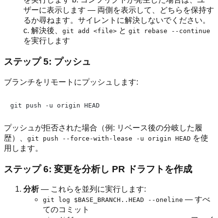
ザーに表示します — 両側を表示して、どちらを保持す
るか尋ねます。サイレントに解決しないでください。
c. 解決後、
と
git add <file>
git rebase --continue
を実行します
ステップ 5: プッシュ
ブランチをリモートにプッシュします:
プッシュが拒否された場合（例: リベース後の分岐した履
歴）、
を使
git push --force-with-lease -u origin HEAD
用します。
ステップ 6: 変更を分析し PR ドラフトを作成
分析
— これらを並列に実行します:
— すべ
git log $BASE_BRANCH..HEAD --oneline
てのコミット