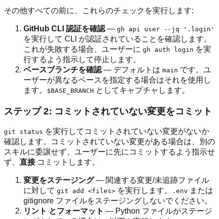
その他すべての前に、これらのチェックを実行します:
GitHub CLI 認証を確認
—
gh api user --jq '.login'
を実行して CLI が認証されていることを確認します。
これが失敗する場合、ユーザーに
を実
gh auth login
行するよう指示して停止します。
ベースブランチを確認
— デフォルトは
です。ユ
main
ーザーが異なるベースを指定する場合はそれを使用し
ます。
としてキャプチャします。
$BASE_BRANCH
ステップ 2: コミットされていない変更をコミット
を実行してコミットされていない変更がないか
git status
確認します。コミットされていない変更がある場合は、別の
スキルに委譲せず、ユーザーに先にコミットするよう指示せ
ず、
直接
コミットします。
変更をステージング
— 関連する変更/未追跡ファイル
に対して
を実行します。
または
git add <files>
.env
gitignore ファイルをステージングしないでください。
リント とフォーマット
— Python ファイルがステージ