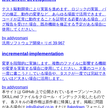
テスト駆動開発により実装を進めます。ロジックの実装、バ
グの修正、動作の変更など、あらゆる場面で活用できます。
コードが正常に動作することを証明する必要がある場合、バ
グ報告を受けた場合、既存機能を修正する予定がある場合に
使用してください。
by
addyosmani
汎用
ソフトウェア開発
⭐ リポ
39,967
incremental-implementation
変更を段階的に実施します。複数のファイルに影響する機能
や変更を実装する場合に使用してください。大量のコードを
一度に書こうとしている場合や、タスクが一度では完結でき
ないほど大きい場合に活用します。
by
addyosmani
本サイトは GitHub 上で公開されているオープンソースの
SKILL.md ファイルをクロール・インデックス化したもので
す。 各スキルの著作権は原作者に帰属します。掲載に問題
がある場合は
info@alsel.co.jp
または
/takedown
フォームよ