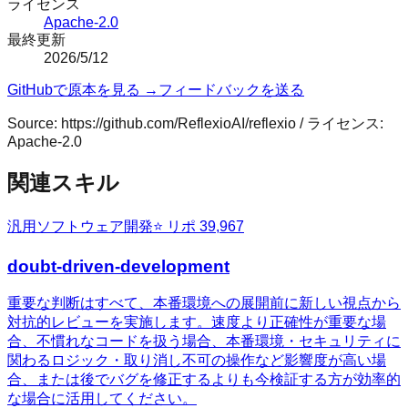
ライセンス
Apache-2.0
最終更新
2026/5/12
GitHubで原本を見る →
フィードバックを送る
Source:
https://github.com/ReflexioAI/reflexio
/ ライセンス:
Apache-2.0
関連スキル
汎用
ソフトウェア開発
⭐ リポ
39,967
doubt-driven-development
重要な判断はすべて、本番環境への展開前に新しい視点から
対抗的レビューを実施します。速度より正確性が重要な場
合、不慣れなコードを扱う場合、本番環境・セキュリティに
関わるロジック・取り消し不可の操作など影響度が高い場
合、または後でバグを修正するよりも今検証する方が効率的
な場合に活用してください。