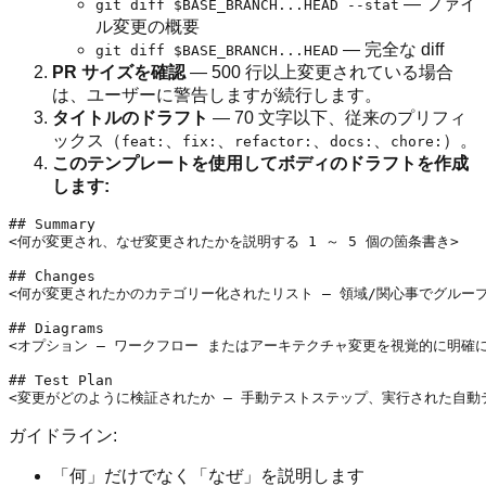
— ファイ
git diff $BASE_BRANCH...HEAD --stat
ル変更の概要
— 完全な diff
git diff $BASE_BRANCH...HEAD
PR サイズを確認
— 500 行以上変更されている場合
は、ユーザーに警告しますが続行します。
タイトルのドラフト
— 70 文字以下、従来のプリフィ
ックス（
、
、
、
、
）。
feat:
fix:
refactor:
docs:
chore:
このテンプレートを使用してボディのドラフトを作成
します:
## Summary

<何が変更され、なぜ変更されたかを説明する 1 ～ 5 個の箇条書き>

## Changes

<何が変更されたかのカテゴリー化されたリスト — 領域/関心事でグループ
## Diagrams

<オプション — ワークフロー またはアーキテクチャ変更を視覚的に明確にす
## Test Plan

ガイドライン:
「何」だけでなく「なぜ」を説明します