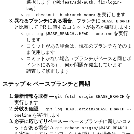
選択します（例:
、
feat/add-auth
fix/login-
）
bug
を実行します
git checkout -b <branch-name>
異なるブランチにある場合
、ブランチに
$BASE_BRANCH
と比較して PR に値するコミットがあるか確認します:
を実行
git log $BASE_BRANCH..HEAD --oneline
します
コミットがある場合は、現在のブランチをそのま
ま使用します
コミットがない場合（ブランチがベースと同じポ
イントにある）、何か問題が発生しています —
調査して修正します
ステップ 4: ベースブランチと同期
最新情報を取得
—
を
git fetch origin $BASE_BRANCH
実行します
分岐を確認
—
git log HEAD..origin/$BASE_BRANCH --
を実行します
oneline
必要に応じてリベース
— ベースブランチに新しいコミ
ットがある場合: a.
git rebase origin/$BASE_BRANCH
を実行します b. コンフリクトが発生した場合は、ユー