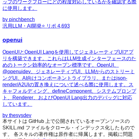
ップのワークフローにどの程度対応しているかを確認する際
に使用します。
by
pinchbench
汎用
LLM・AI開発
⭐ リポ
4,693
openui
OpenUIとOpenUI Langを使用してジェネレーティブUIアプ
リを構築できます。これらはLLM生成インターフェースのた
めのトークン効率的なオープン標準です。OpenUI、
@openuidev、ジェネレーティブUI、LLMからのストリーミ
ングUI、AI向けコンポーネントライブラリ、またはjson-
render/A2UIの置き換えについて述べる際に使用します。ス
キャフォルディング、defineComponent、システムプロンプ
ト、Renderer、およびOpenUI Lang出力のデバッグに対応
しています。
by
thesysdev
本サイトは GitHub 上で公開されているオープンソースの
SKILL.md ファイルをクロール・インデックス化したもので
す。 各スキルの著作権は原作者に帰属します。掲載に問題