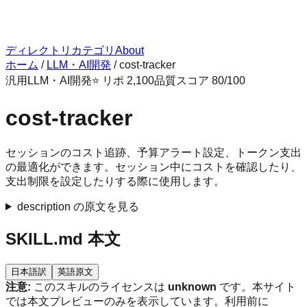
ディレクトリ
カテゴリ
About
ホーム
/
LLM・AI開発
/
cost-tracker
汎用
LLM・AI開発
⭐ リポ
2,100
品質スコア
80
/100
cost-tracker
セッションのコスト追跡、予算アラート設定、トークン支出
の最適化ができます。セッション中にコストを確認したり、
支出制限を設定したりする際に使用します。
description の原文を見る
SKILL.md 本文
日本語訳
英語原文
注意:
このスキルのライセンスは
unknown
です。本サイト
では本文プレビューのみを表示しています。利用前に