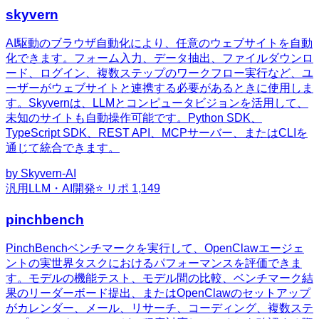
skyvern
AI駆動のブラウザ自動化により、任意のウェブサイトを自動
化できます。フォーム入力、データ抽出、ファイルダウンロ
ード、ログイン、複数ステップのワークフロー実行など、ユ
ーザーがウェブサイトと連携する必要があるときに使用しま
す。Skyvernは、LLMとコンピュータビジョンを活用して、
未知のサイトも自動操作可能です。Python SDK、
TypeScript SDK、REST API、MCPサーバー、またはCLIを
通じて統合できます。
by
Skyvern-AI
汎用
LLM・AI開発
⭐ リポ
1,149
pinchbench
PinchBenchベンチマークを実行して、OpenClawエージェ
ントの実世界タスクにおけるパフォーマンスを評価できま
す。モデルの機能テスト、モデル間の比較、ベンチマーク結
果のリーダーボード提出、またはOpenClawのセットアップ
がカレンダー、メール、リサーチ、コーディング、複数ステ