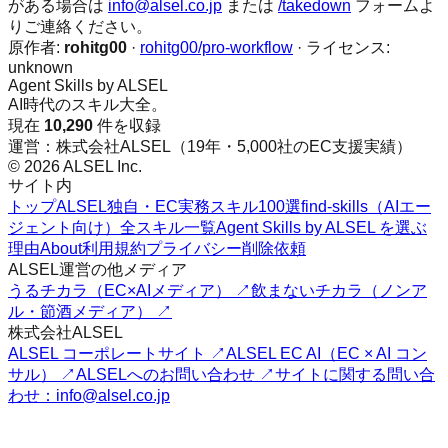
がある場合は
info@alsel.co.jp
または
/takedown
フォームよ
りご連絡ください。
原作者:
rohitg00
·
rohitg00/pro-workflow
· ライセンス:
unknown
Agent Skills by ALSEL
AI時代のスキル大全。
現在
10,290
件を収録
運営：株式会社ALSEL（19年・5,000社のEC支援実績）
© 2026 ALSEL Inc.
サイト内
トップ
ALSEL独自・EC実務スキル100選
find-skills（AIエー
ジェント向け）
全スキル一覧
Agent Skills by ALSEL を選ぶ
理由
About
利用規約
プライバシー
削除依頼
ALSEL運営の他メディア
うるチカラ（EC×AIメディア） ↗
飲まないチカラ（ノンア
ル・節酒メディア） ↗
株式会社ALSEL
ALSEL コーポレートサイト ↗
ALSEL EC AI（EC × AI コン
サル） ↗
ALSELへのお問い合わせ ↗
サイトに関する問い合
わせ：info@alsel.co.jp