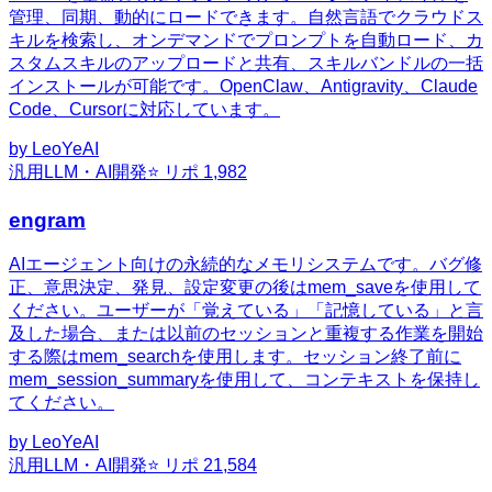
管理、同期、動的にロードできます。自然言語でクラウドス
キルを検索し、オンデマンドでプロンプトを自動ロード、カ
スタムスキルのアップロードと共有、スキルバンドルの一括
インストールが可能です。OpenClaw、Antigravity、Claude
Code、Cursorに対応しています。
by
LeoYeAI
汎用
LLM・AI開発
⭐ リポ
1,982
engram
AIエージェント向けの永続的なメモリシステムです。バグ修
正、意思決定、発見、設定変更の後はmem_saveを使用して
ください。ユーザーが「覚えている」「記憶している」と言
及した場合、または以前のセッションと重複する作業を開始
する際はmem_searchを使用します。セッション終了前に
mem_session_summaryを使用して、コンテキストを保持し
てください。
by
LeoYeAI
汎用
LLM・AI開発
⭐ リポ
21,584