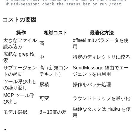
# Mid-session: check the status bar or run /cost
コストの要因
操作
相対コスト
最適化方法
大きなファイル
offset/limit パラメータを使
高
読み込み
用
広範な grep 検
中
特定のディレクトリに絞る
索
サブエージェン
高（新規コン
SendMessage 経由でエー
トの起動
テキスト）
ジェントを再利用
ツール呼び出し
累積
操作をバッチ処理
の繰り返し
MCP ツール呼
可変
ラウンドトリップを最小化
び出し
単純なタスクは Haiku を使
モデル選択
3～10倍の差
用
...