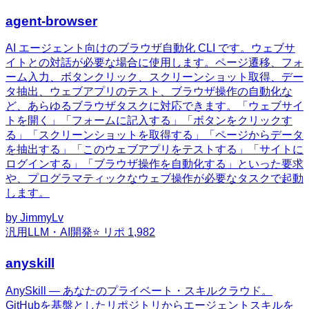
agent-browser
AI エージェント向けのブラウザ自動化 CLI です。ウェブサ
イトとの対話が必要な場合に使用します。ページ遷移、フォ
ーム入力、ボタンクリック、スクリーンショット取得、デー
タ抽出、ウェブアプリのテスト、ブラウザ操作の自動化な
ど、あらゆるブラウザタスクに対応できます。「ウェブサイ
トを開く」「フォームに記入する」「ボタンをクリックす
る」「スクリーンショットを取得する」「ページからデータ
を抽出する」「このウェブアプリをテストする」「サイトに
ログインする」「ブラウザ操作を自動化する」といった要求
や、プログラマティックなウェブ操作が必要なタスクで起動
します。
by
JimmyLv
汎用
LLM・AI開発
⭐ リポ
1,982
anyskill
AnySkill — あなたのプライベート・スキルクラウド。
GitHubを基盤としたリポジトリからエージェントスキルを