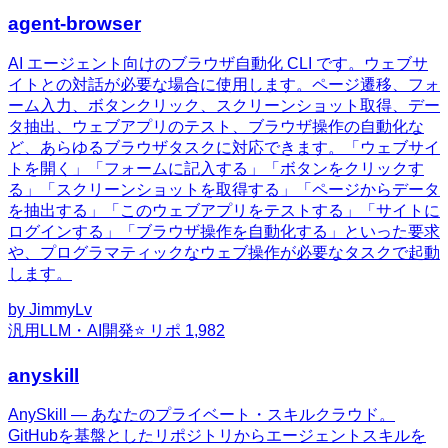
agent-browser
AI エージェント向けのブラウザ自動化 CLI です。ウェブサ
イトとの対話が必要な場合に使用します。ページ遷移、フォ
ーム入力、ボタンクリック、スクリーンショット取得、デー
タ抽出、ウェブアプリのテスト、ブラウザ操作の自動化な
ど、あらゆるブラウザタスクに対応できます。「ウェブサイ
トを開く」「フォームに記入する」「ボタンをクリックす
る」「スクリーンショットを取得する」「ページからデータ
を抽出する」「このウェブアプリをテストする」「サイトに
ログインする」「ブラウザ操作を自動化する」といった要求
や、プログラマティックなウェブ操作が必要なタスクで起動
します。
by
JimmyLv
汎用
LLM・AI開発
⭐ リポ
1,982
anyskill
AnySkill — あなたのプライベート・スキルクラウド。
GitHubを基盤としたリポジトリからエージェントスキルを