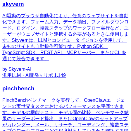
skyvern
AI駆動のブラウザ自動化により、任意のウェブサイトを自動
化できます。フォーム入力、データ抽出、ファイルダウンロ
ード、ログイン、複数ステップのワークフロー実行など、ユ
ーザーがウェブサイトと連携する必要があるときに使用しま
す。Skyvernは、LLMとコンピュータビジョンを活用して、
未知のサイトも自動操作可能です。Python SDK、
TypeScript SDK、REST API、MCPサーバー、またはCLIを
通じて統合できます。
by
Skyvern-AI
汎用
LLM・AI開発
⭐ リポ
1,149
pinchbench
PinchBenchベンチマークを実行して、OpenClawエージェ
ントの実世界タスクにおけるパフォーマンスを評価できま
す。モデルの機能テスト、モデル間の比較、ベンチマーク結
果のリーダーボード提出、またはOpenClawのセットアップ
がカレンダー、メール、リサーチ、コーディング、複数ステ
ップのワークフローにどの程度対応しているかを確認する際