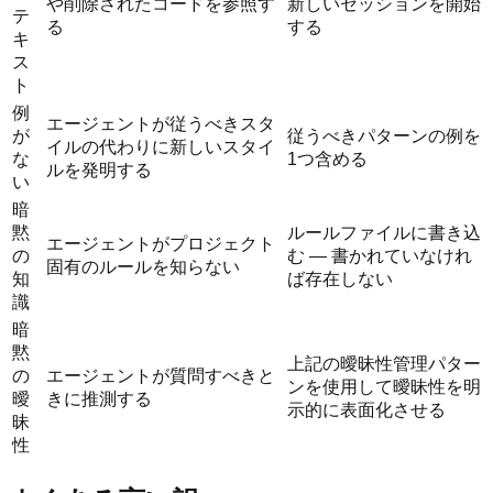
や削除されたコードを参照す
新しいセッションを開始
テ
る
する
キ
ス
ト
例
エージェントが従うべきスタ
が
従うべきパターンの例を
イルの代わりに新しいスタイ
な
1つ含める
ルを発明する
い
暗
黙
ルールファイルに書き込
エージェントがプロジェクト
の
む — 書かれていなけれ
固有のルールを知らない
知
ば存在しない
識
暗
黙
上記の曖昧性管理パター
の
エージェントが質問すべきと
ンを使用して曖昧性を明
曖
きに推測する
示的に表面化させる
昧
性