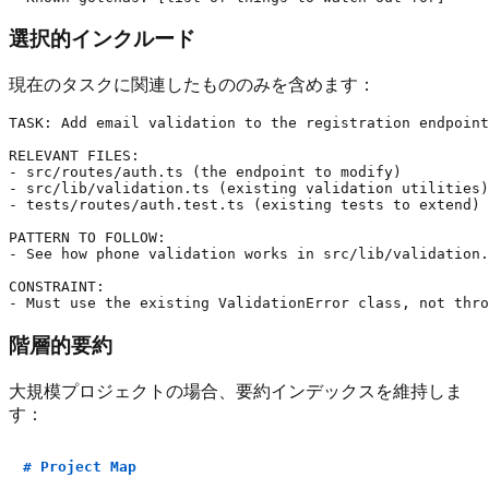
選択的インクルード
現在のタスクに関連したもののみを含めます：
TASK: Add email validation to the registration endpoint

RELEVANT FILES:

- src/routes/auth.ts (the endpoint to modify)

- src/lib/validation.ts (existing validation utilities)

- tests/routes/auth.test.ts (existing tests to extend)

PATTERN TO FOLLOW:

- See how phone validation works in src/lib/validation.
CONSTRAINT:

階層的要約
大規模プロジェクトの場合、要約インデックスを維持しま
す：
# Project Map