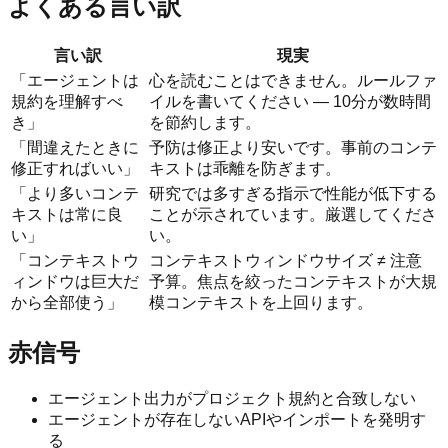
よくある言い訳
言い訳
現実
「エージェントは
心を読むことはできません。ルールファ
規約を理解すべ
イルを書いてください — 10分が数時間
き」
を節約します。
「間違えたときに
予防は修正より安いです。事前のコンテ
修正すればいい」
キストは乖離を防ぎます。
「より多いコンテ
研究では多すぎる指示で性能が低下する
キストは常に良
ことが示されています。厳選してくださ
い」
い。
「コンテキストウ
コンテキストウィンドウサイズ ≠ 注意
ィンドウは巨大だ
予算。焦点を絞ったコンテキストが大規
から全部使う」
模コンテキストを上回ります。
赤信号
エージェント出力がプロジェクト規約と合致しない
エージェントが存在しないAPIやインポートを発明す
る