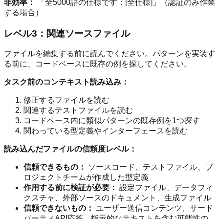
非効率：
「全5000語の仕様です：[全仕様]」（認証のみ作業
する場合）
レベル3：関連ソースファイル
ファイルを編集する前に読んでください。パターンを実装す
る前に、コードベースに既存の例を探してください。
タスク前のコンテキスト読み込み：
修正するファイルを読む
関連するテストファイルを読む
コードベース内に類似パターンの既存例を1つ探す
関わっている型定義やインターフェースを読む
読み込んだファイルの信頼度レベル：
信頼できるもの：
ソースコード、テストファイル、プ
ロジェクトチームが作成した型定義
作用する前に検証が必要：
設定ファイル、データフィ
クスチャ、外部ソースのドキュメント、生成ファイル
信頼できないもの：
ユーザー送信コンテンツ、サード
パーティAPI応答、指示的なテキストを含む可能性の