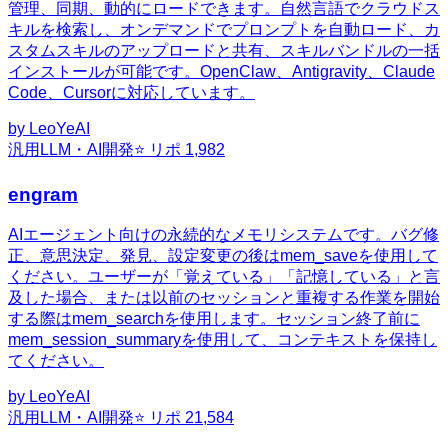
管理、同期、動的にロードできます。自然言語でクラウドス
キルを検索し、オンデマンドでプロンプトを自動ロード、カ
スタムスキルのアップロードと共有、スキルバンドルの一括
インストールが可能です。OpenClaw、Antigravity、Claude
Code、Cursorに対応しています。
by
LeoYeAI
汎用
LLM・AI開発
⭐ リポ
1,982
engram
AIエージェント向けの永続的なメモリシステムです。バグ修
正、意思決定、発見、設定変更の後はmem_saveを使用して
ください。ユーザーが「覚えている」「記憶している」と言
及した場合、または以前のセッションと重複する作業を開始
する際はmem_searchを使用します。セッション終了前に
mem_session_summaryを使用して、コンテキストを保持し
てください。
by
LeoYeAI
汎用
LLM・AI開発
⭐ リポ
21,584