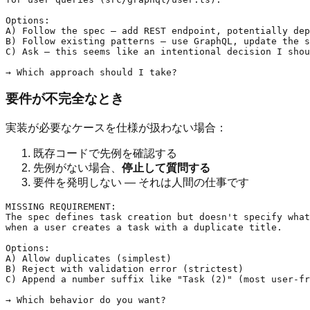
Options:

A) Follow the spec — add REST endpoint, potentially dep
B) Follow existing patterns — use GraphQL, update the s
C) Ask — this seems like an intentional decision I shou
要件が不完全なとき
実装が必要なケースを仕様が扱わない場合：
既存コードで先例を確認する
先例がない場合、
停止して質問する
要件を発明しない — それは人間の仕事です
MISSING REQUIREMENT:

The spec defines task creation but doesn't specify what
when a user creates a task with a duplicate title.

Options:

A) Allow duplicates (simplest)

B) Reject with validation error (strictest)

C) Append a number suffix like "Task (2)" (most user-fr