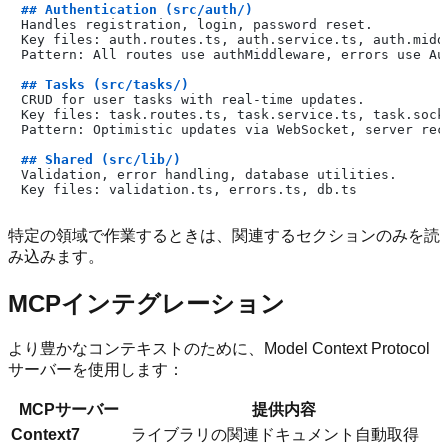
## Authentication (src/auth/)
Handles registration, login, password reset.

Key files: auth.routes.ts, auth.service.ts, auth.middl
Pattern: All routes use authMiddleware, errors use Aut
## Tasks (src/tasks/)
CRUD for user tasks with real-time updates.

Key files: task.routes.ts, task.service.ts, task.socke
Pattern: Optimistic updates via WebSocket, server reco
## Shared (src/lib/)
Validation, error handling, database utilities.

特定の領域で作業するときは、関連するセクションのみを読
み込みます。
MCPインテグレーション
より豊かなコンテキストのために、Model Context Protocol
サーバーを使用します：
MCPサーバー
提供内容
Context7
ライブラリの関連ドキュメント自動取得