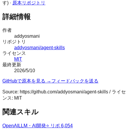
す) ·
原本リポジトリ
詳細情報
作者
addyosmani
リポジトリ
addyosmani/agent-skills
ライセンス
MIT
最終更新
2026/5/10
GitHubで原本を見る →
フィードバックを送る
Source:
https://github.com/addyosmani/agent-skills
/ ライセ
ンス:
MIT
関連スキル
OpenAI
LLM・AI開発
⭐ リポ
6,054