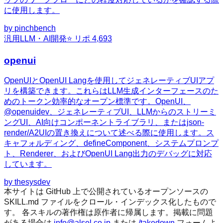
に使用します。
by
pinchbench
汎用
LLM・AI開発
⭐ リポ
4,693
openui
OpenUIとOpenUI Langを使用してジェネレーティブUIアプ
リを構築できます。これらはLLM生成インターフェースのた
めのトークン効率的なオープン標準です。OpenUI、
@openuidev、ジェネレーティブUI、LLMからのストリーミ
ングUI、AI向けコンポーネントライブラリ、またはjson-
render/A2UIの置き換えについて述べる際に使用します。ス
キャフォルディング、defineComponent、システムプロンプ
ト、Renderer、およびOpenUI Lang出力のデバッグに対応
しています。
by
thesysdev
本サイトは GitHub 上で公開されているオープンソースの
SKILL.md ファイルをクロール・インデックス化したもので
す。 各スキルの著作権は原作者に帰属します。掲載に問題
がある場合は
info@alsel.co.jp
または
/takedown
フォームよ