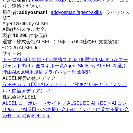
りご連絡ください。
原作者:
addyosmani
·
addyosmani/agent-skills
· ライセンス:
MIT
Agent Skills by ALSEL
AI時代のスキル大全。
現在
10,290
件を収録
運営：株式会社ALSEL（19年・5,000社のEC支援実績）
© 2026 ALSEL Inc.
サイト内
トップ
ALSEL独自・EC実務スキル100選
find-skills（AIエー
ジェント向け）
全スキル一覧
Agent Skills by ALSEL を選ぶ
理由
About
利用規約
プライバシー
削除依頼
ALSEL運営の他メディア
うるチカラ（EC×AIメディア） ↗
飲まないチカラ（ノンア
ル・節酒メディア） ↗
株式会社ALSEL
ALSEL コーポレートサイト ↗
ALSEL EC AI（EC × AI コン
サル） ↗
ALSELへのお問い合わせ ↗
サイトに関する問い合
わせ：info@alsel.co.jp