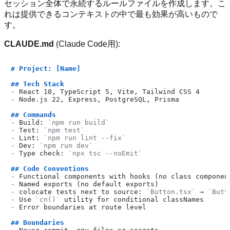
セッション全体で永続するルールファイルを作成します。こ
れは提供できるコンテキストの中で最も効果が高いもので
す。
CLAUDE.md
(Claude Code用):
# Project: [Name]
## Tech Stack
-
-
 Node.js 22, Express, PostgreSQL, Prisma

## Commands
-
 Build: 
`npm run build`
-
 Test: 
`npm test`
-
 Lint: 
`npm run lint --fix`
-
 Dev: 
`npm run dev`
-
 Type check: 
`npx tsc --noEmit`
## Code Conventions
-
-
-
 colocate tests next to source: 
`Button.tsx`
 → 
`Butt
-
 Use 
`cn()`
-
 Error boundaries at route level

## Boundaries