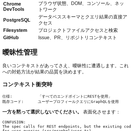
ブラウザ状態、DOM、コンソール、ネッ
Chrome
DevTools
トワーク
データベススキーマとクエリ結果の直接ア
PostgreSQL
クセス
Filesystem
プロジェクトファイルアクセスと検索
GitHub
Issue、PR、リポジトリコンテキスト
曖昧性管理
良いコンテキストがあってさえ、曖昧性に遭遇します。これ
への対処方法が結果の品質を決めます。
コンテキスト衝突時
仕様:           「すべてのエンドポイントにRESTを使用」

一方を黙って選択しないでください。
表面化させます：
CONFUSION:

The spec calls for REST endpoints, but the existing cod
for user queries (src/graphql/user.ts).
