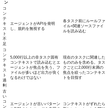
ン
コ
ン
テ
各タスク前にルールファ
キ
エージェントがAPIを発明
イル+関連ソースファイ
ス
し、規約を無視する
ルを読み込む
ト
不
足
コ
ン
5,000行以上の非タスク固有
現在のタスクに関連した
テ
コンテキストで読み込むとエ
もののみを含める。タス
キ
ージェントが焦点を失う。フ
クごとに2,000行未満の
ス
ァイルが多いほど出力が良く
焦点を絞ったコンテキス
ト
なるわけではない
トを目指す
過
剰
古
い
コ
エージェントが古いパターン
コンテキストがずれたら
ン