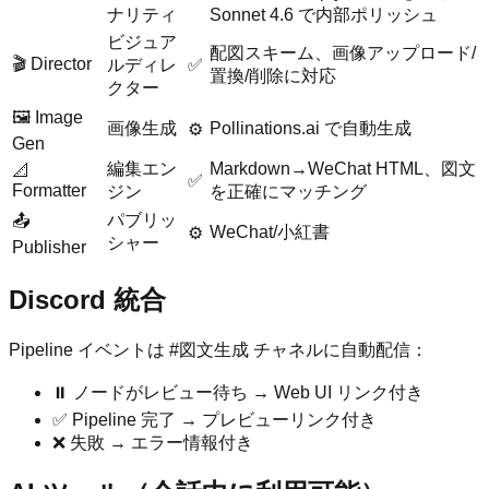
ナリティ
Sonnet 4.6 で内部ポリッシュ
ビジュア
配図スキーム、画像アップロード/
🎬 Director
ルディレ
✅
置換/削除に対応
クター
🖼️ Image
画像生成
Pollinations.ai で自動生成
⚙️
Gen
編集エン
Markdown→WeChat HTML、図文
📐
✅
Formatter
ジン
を正確にマッチング
パブリッ
📤
WeChat/小紅書
⚙️
シャー
Publisher
Discord 統合
Pipeline イベントは #図文生成 チャネルに自動配信：
⏸️ ノードがレビュー待ち → Web UI リンク付き
✅ Pipeline 完了 → プレビューリンク付き
❌ 失敗 → エラー情報付き