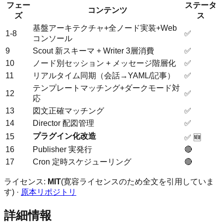
フェー
ステータ
コンテンツ
ズ
ス
基盤アーキテクチャ+全ノード実装+Web
1-8
✅
コンソール
9
Scout 新スキーマ + Writer 3層消費
✅
10
ノード別セッション + メッセージ階層化
✅
11
リアルタイム同期（会話→YAML/記事）
✅
テンプレートマッチング+ダークモード対
12
✅
応
13
図文正確マッチング
✅
14
Director 配図管理
✅
プラグイン化改造
15
✅ 🆕
16
Publisher 実発行
🔴
17
Cron 定時スケジューリング
🔴
ライセンス:
MIT
(寛容ライセンスのため全文を引用していま
す) ·
原本リポジトリ
詳細情報