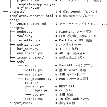
│   ├── pipeline.yaml       # モデル+プラットフォーム設定

│   ├── template-mapping.yaml

│   └── styles/*.yaml

├── prompts/                # 6 個の Agent プロンプト

├── templates/wechat/*.html # 6 個の編集テンプレート

├── docs/

│   └── ARCHITECTURE.md     # アーキテクチャドキュメント v0.7
├── scripts/

│   ├── nodes.py            # Pipeline ノード実装

│   ├── tools.py            # LLM 呼び出し+検索ツール

│   ├── formatter.py        # Markdown→HTML 編集

│   ├── publisher.py        # パブリッシャー

│   ├── hot_news.py         # トレンド集約

│   ├── env_loader.py       # API キー読み込み

│   ├── image_engines/      # 画像生成エンジン

│   └── web/

│       ├── app.py          # FastAPI メインアプリ

│       ├── notify.py       # 🆕 Discord 通知

│       ├── events.py       # SSE イベントバス

│       ├── run_manager.py  # Run ステータス管理

│       ├── routes/

│       │   ├── api.py      # REST API

│       │   ├── pages.py    # ページルート

│       │   └── sse.py      # SSE 配信

│       └── templates/      # 10 個の Web ページ
