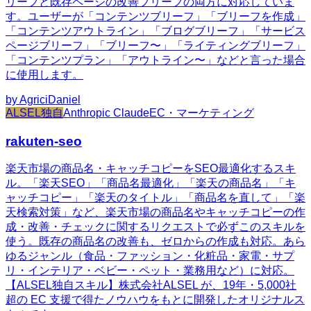
リーフと既存ページの改善ブリーフの両方に対応していま
す。ユーザーが「コンテンツブリーフ」「ブリーフを作成」
「コンテンツアウトライン」「ブログブリーフ」「サービス
ページブリーフ」「ブリーフ〜」「ライティングブリーフ」
「コンテンツプラン」「アウトライン〜」などと言った場合
に使用します。
by
AgriciDaniel
ALSEL独自
Anthropic Claude
EC・マーケティング
rakuten-seo
楽天市場の商品名・キャッチコピーをSEO最適化するスキ
ル。「楽天SEO」「商品名最適化」「楽天の商品名」「キ
ャッチコピー」「楽天のタイトル」「商品名を直して」「楽
天検索対策」など、楽天市場の商品名やキャッチコピーの作
成・改善・チェックに関するリクエストで必ずこのスキルを
使う。既存の商品名の改善も、ゼロからの作成も対応。あら
ゆるジャンル（食品・ファッション・化粧品・家電・サプ
リ・インテリア・ベビー・ペット・業務用など）に対応。
【ALSEL独自スキル】株式会社ALSEL が、19年・5,000社
超の EC 支援で得たノウハウをもとに開発したオリジナルス