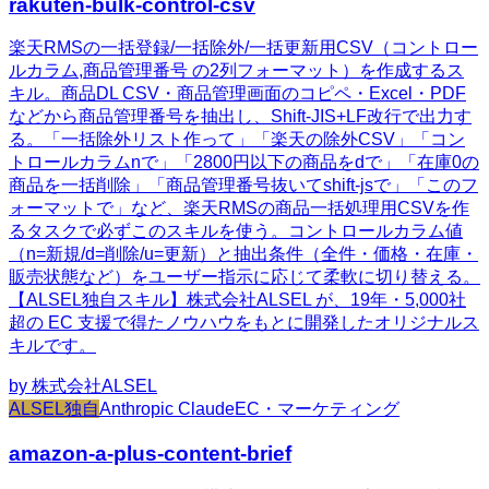
rakuten-bulk-control-csv
楽天RMSの一括登録/一括除外/一括更新用CSV（コントロー
ルカラム,商品管理番号 の2列フォーマット）を作成するス
キル。商品DL CSV・商品管理画面のコピペ・Excel・PDF
などから商品管理番号を抽出し、Shift-JIS+LF改行で出力す
る。「一括除外リスト作って」「楽天の除外CSV」「コン
トロールカラムnで」「2800円以下の商品をdで」「在庫0の
商品を一括削除」「商品管理番号抜いてshift-jsで」「このフ
ォーマットで」など、楽天RMSの商品一括処理用CSVを作
るタスクで必ずこのスキルを使う。コントロールカラム値
（n=新規/d=削除/u=更新）と抽出条件（全件・価格・在庫・
販売状態など）をユーザー指示に応じて柔軟に切り替える。
【ALSEL独自スキル】株式会社ALSEL が、19年・5,000社
超の EC 支援で得たノウハウをもとに開発したオリジナルス
キルです。
by
株式会社ALSEL
ALSEL独自
Anthropic Claude
EC・マーケティング
amazon-a-plus-content-brief