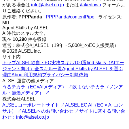
がある場合は
info@alsel.co.jp
または
/takedown
フォームよ
りご連絡ください。
原作者:
PPPPanda
·
PPPPanda/contentPipe
· ライセンス:
MIT
Agent Skills by ALSEL
AI時代のスキル大全。
現在
10,290
件を収録
運営：株式会社ALSEL（19年・5,000社のEC支援実績）
© 2026 ALSEL Inc.
サイト内
トップ
ALSEL独自・EC実務スキル100選
find-skills（AIエー
ジェント向け）
全スキル一覧
Agent Skills by ALSEL を選ぶ
理由
About
利用規約
プライバシー
削除依頼
ALSEL運営の他メディア
うるチカラ（EC×AIメディア） ↗
飲まないチカラ（ノンア
ル・節酒メディア） ↗
株式会社ALSEL
ALSEL コーポレートサイト ↗
ALSEL EC AI（EC × AI コン
サル） ↗
ALSELへのお問い合わせ ↗
サイトに関する問い合
わせ：info@alsel.co.jp