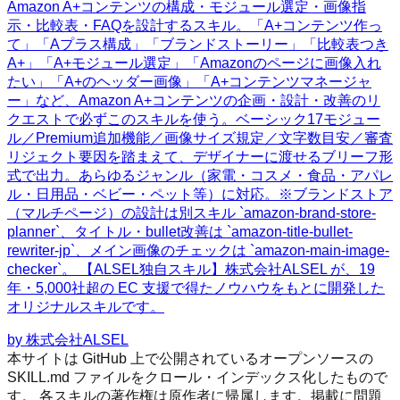
Amazon A+コンテンツの構成・モジュール選定・画像指
示・比較表・FAQを設計するスキル。「A+コンテンツ作っ
て」「Aプラス構成」「ブランドストーリー」「比較表つき
A+」「A+モジュール選定」「Amazonのページに画像入れ
たい」「A+のヘッダー画像」「A+コンテンツマネージャ
ー」など、Amazon A+コンテンツの企画・設計・改善のリ
クエストで必ずこのスキルを使う。ベーシック17モジュー
ル／Premium追加機能／画像サイズ規定／文字数目安／審査
リジェクト要因を踏まえて、デザイナーに渡せるブリーフ形
式で出力。あらゆるジャンル（家電・コスメ・食品・アパレ
ル・日用品・ベビー・ペット等）に対応。※ブランドストア
（マルチページ）の設計は別スキル `amazon-brand-store-
planner`、タイトル・bullet改善は `amazon-title-bullet-
rewriter-jp`、メイン画像のチェックは `amazon-main-image-
checker`。 【ALSEL独自スキル】株式会社ALSEL が、19
年・5,000社超の EC 支援で得たノウハウをもとに開発した
オリジナルスキルです。
by
株式会社ALSEL
本サイトは GitHub 上で公開されているオープンソースの
SKILL.md ファイルをクロール・インデックス化したもので
す。 各スキルの著作権は原作者に帰属します。掲載に問題