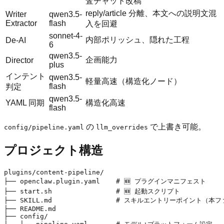
査チャット改稿
reply/article 分離、本文への説明文混
Writer
qwen3.5-
Extractor
flash
入を回避
sonnet-4-
内部ポリッシュ、隠れた工程
De-AI
6
qwen3.5-
企画能力
Director
plus
インテント
qwen3.5-
軽量高速（構造化ノード）
flash
判定
qwen3.5-
YAML 同期
構造化高速
flash
の
で上書き可能。
config/pipeline.yaml
llm_overrides
プロジェクト構造
plugins/content-pipeline/

├── openclaw.plugin.yaml    # 🆕 プラグインマニフェスト

├── start.sh                # 🆕 起動スクリプト

├── SKILL.md                # スキルエントリーポイント（本フ
├── README.md

├── config/
