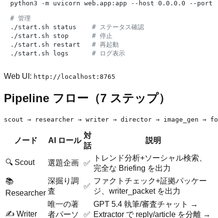
python3 -m uvicorn web.app:app --host 0.0.0.0 --port 8
# 管理
./start.sh status    
# ステータス確認
./start.sh stop      
# 停止
./start.sh restart   
# 再起動
./start.sh logs      
# ログ表示
Web UI:
http://localhost:8765
Pipeline フロー（7 ステップ）
対
ノード
AI ロール
説明
話
トレンド分析+ソーシャル検索、
🔍 Scout
選題企画
✅
完全な Briefing を出力
深掘り調
ファクトチェック+証拠パッケー
📚
✅
査
ジ、writer_packet を出力
Researcher
唯一の著
GPT 5.4 執筆/審査チャット →
✍️ Writer
者パーソ
✅
Extractor で reply/article を分離 →