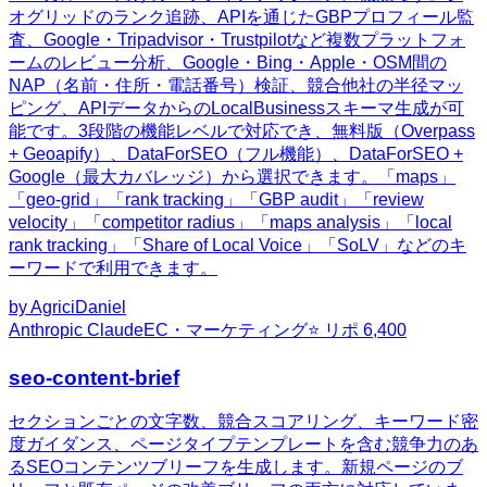
オグリッドのランク追跡、APIを通じたGBPプロフィール監
査、Google・Tripadvisor・Trustpilotなど複数プラットフォ
ームのレビュー分析、Google・Bing・Apple・OSM間の
NAP（名前・住所・電話番号）検証、競合他社の半径マッ
ピング、APIデータからのLocalBusinessスキーマ生成が可
能です。3段階の機能レベルで対応でき、無料版（Overpass
+ Geoapify）、DataForSEO（フル機能）、DataForSEO +
Google（最大カバレッジ）から選択できます。「maps」
「geo-grid」「rank tracking」「GBP audit」「review
velocity」「competitor radius」「maps analysis」「local
rank tracking」「Share of Local Voice」「SoLV」などのキ
ーワードで利用できます。
by
AgriciDaniel
Anthropic Claude
EC・マーケティング
⭐ リポ
6,400
seo-content-brief
セクションごとの文字数、競合スコアリング、キーワード密
度ガイダンス、ページタイプテンプレートを含む競争力のあ
るSEOコンテンツブリーフを生成します。新規ページのブ