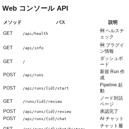
Web コンソール API
メソッド
パス
説明
🆕 ヘルスチ
GET
/api/health
ェック
🆕 プラグイ
GET
/api/info
ン情報
ダッシュボ
GET
/
ード
新規 Run 作
POST
/api/runs
成
Pipeline 起
POST
/api/runs/{id}/start
動
ノード対話
GET
/runs/{id}/review
ページ
POST
承認完了
/api/runs/{id}/review
POST
AI チャット
/api/runs/{id}/chat
チャット履
GET