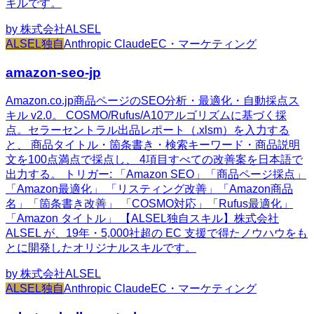
キルです。
by
株式会社ALSEL
ALSEL独自
Anthropic Claude
EC・マーケティング
amazon-seo-jp
Amazon.co.jp商品ページのSEO分析・最適化・自動採点ス
キル v2.0。 COSMO/Rufus/A10アルゴリズムに基づく採
点。セラーセントラル出品レポート（.xlsm）を入力する
と、 商品タイトル・箇条書き・検索キーワード・商品説明
文を100点満点で採点し、 4項目すべての改善案を日本語で
出力する。 トリガー: 「Amazon SEO」「商品ページ採点」
「Amazon最適化」 「リスティング改善」「Amazon商品
名」「箇条書き改善」 「COSMO対応」「Rufus最適化」
「Amazon タイトル」 【ALSEL独自スキル】株式会社
ALSEL が、19年・5,000社超の EC 支援で得たノウハウをも
とに開発したオリジナルスキルです。
by
株式会社ALSEL
ALSEL独自
Anthropic Claude
EC・マーケティング