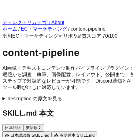
ディレクトリ
カテゴリ
About
ホーム
/
EC・マーケティング
/
content-pipeline
汎用
EC・マーケティング
⭐ リポ
9
品質スコア
70
/100
content-pipeline
AI画像・テキストコンテンツ制作パイプラインプラグイン：
選題から調査、執筆、画像配置、レイアウト、公開まで、各
ステップで対話的なレビューが可能です。Discord通知とAI
ツール呼び出しに対応しています。
description の原文を見る
SKILL.md 本文
日本語訳
英語原文
📥 日本語訳版 SKILL.md
📥 英語原本 SKILL.md