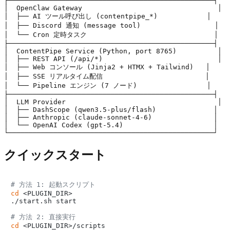
┌──────────────────────────────────────────────────┐

│  OpenClaw Gateway                                 │

│  ├── AI ツール呼び出し (contentpipe_*)            │

│  ├── Discord 通知 (message tool)                  │

│  └── Cron 定時タスク                               │

├──────────────────────────────────────────────────┤

│  ContentPipe Service (Python, port 8765)          │

│  ├── REST API (/api/*)                            │

│  ├── Web コンソール (Jinja2 + HTMX + Tailwind)   │

│  ├── SSE リアルタイム配信                         │

│  └── Pipeline エンジン (7 ノード)                 │

├──────────────────────────────────────────────────┤

│  LLM Provider                                     │

│  ├── DashScope (qwen3.5-plus/flash)              │

│  ├── Anthropic (claude-sonnet-4-6)               │

│  └── OpenAI Codex (gpt-5.4)                      │

クイックスタート
# 方法 1: 起動スクリプト
cd
 <PLUGIN_DIR>

./start.sh start

# 方法 2: 直接実行
cd
 <PLUGIN_DIR>/scripts
