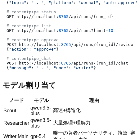
{
"topic"
: 
"..."
, 
"platform"
: 
"wechat"
, 
"auto_approve"
# contentpipe_status
GET http://localhost:
8765
/api/runs/{run_id}

# contentpipe_list
GET http://localhost:
8765
/api/runs?limit=
10
# contentpipe_approve
POST http://localhost:
8765
/api/runs/{run_id}/review

{
"action"
: 
"approve"
}

# contentpipe_chat
POST http://localhost:
8765
/api/runs/{run_id}/chat

{
"message"
: 
"..."
, 
"node"
: 
"writer"
モデル割り当て
ノード
モデル
理由
qwen3.5-
高速+構造化
Scout
plus
qwen3.5-
大量処理+理解力
Researcher
plus
唯一の著者パーソナリティ、執筆+審
Writer Main
gpt-5.4