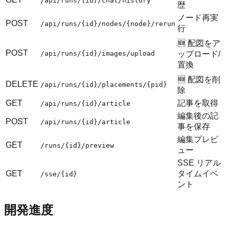
/api/runs/{id}/chat/history
歴
ノード再実
POST
/api/runs/{id}/nodes/{node}/rerun
行
🆕 配図をア
POST
/api/runs/{id}/images/upload
ップロード/
置換
🆕 配図を削
DELETE
/api/runs/{id}/placements/{pid}
除
GET
記事を取得
/api/runs/{id}/article
編集後の記
POST
/api/runs/{id}/article
事を保存
編集プレビ
GET
/runs/{id}/preview
ュー
SSE リアル
GET
タイムイベ
/sse/{id}
ント
開発進度