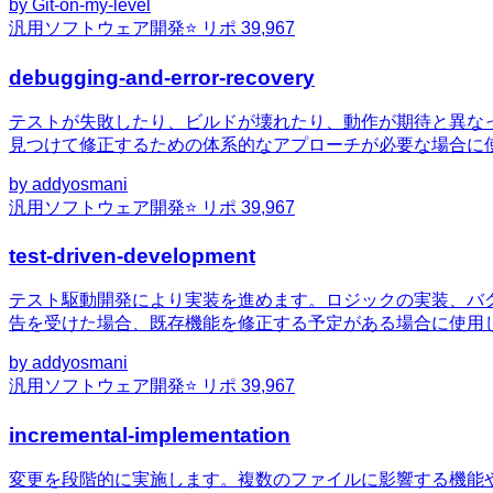
by
Git-on-my-level
汎用
ソフトウェア開発
⭐ リポ
39,967
debugging-and-error-recovery
テストが失敗したり、ビルドが壊れたり、動作が期待と異な
見つけて修正するための体系的なアプローチが必要な場合に
by
addyosmani
汎用
ソフトウェア開発
⭐ リポ
39,967
test-driven-development
テスト駆動開発により実装を進めます。ロジックの実装、バ
告を受けた場合、既存機能を修正する予定がある場合に使用
by
addyosmani
汎用
ソフトウェア開発
⭐ リポ
39,967
incremental-implementation
変更を段階的に実施します。複数のファイルに影響する機能