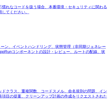
不慣れなコードを扱う場合、本番環境・セキュリティに関わる
用してください。
トパターン、イベントハンドリング、状態管理（非同期ジェネレー
AppRunコンポーネントの設計・レビュー、ルートの配線、状
ッドクラス、重複関数、コードスメル、命名規則の問題、イン
善項目の提案、クリーンアップ計画の作成をリクエストされた