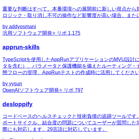
重要な判断はすべて、本番環境への展開前に新しい視点から
ロジック・取り消し不可の操作など影響度が高い場合、また
by
addyosmani
汎用
ソフトウェア開発
⭐ リポ
1,175
apprun-skills
TypeScriptを使用したAppRunアプリケーションの
タを含む）、パラメータと保護機能を備えたルーティング・ナビ
態フローの管理、AppRunテストの作成時に活用してくださ
by
yysun
OpenAI
ソフトウェア開発
⭐ リポ
797
desloppify
コードベースのヘルスチェックと技術負債の追跡ツールです
ポートサイクル、結合度の問題についてユーザーが質問した
際にも対応します。29言語に対応しています。