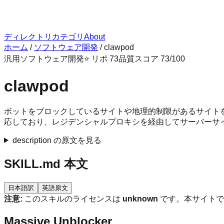
ディレクトリ
カテゴリ
About
ホーム
/
ソフトウェア開発
/
clawpod
汎用
ソフトウェア開発
⭐ リポ
73
品質スコア
73
/100
clawpod
ボットをブロックしているサイトや地理的制限があるサイトを含め
応しており、レジデンシャルプロキシを経由してサーバーサイ
description の原文を見る
SKILL.md 本文
日本語訳
英語原文
注意:
このスキルのライセンスは
unknown
です。本サイトで
Massive Unblocker