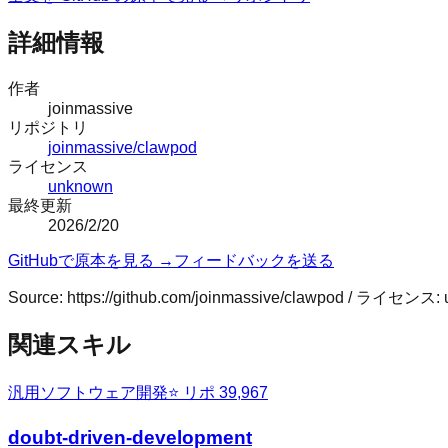
詳細情報
作者
joinmassive
リポジトリ
joinmassive/clawpod
ライセンス
unknown
最終更新
2026/2/20
GitHubで原本を見る →
フィードバックを送る
Source:
https://github.com/joinmassive/clawpod
/ ライセンス:
関連スキル
汎用
ソフトウェア開発
⭐ リポ
39,967
doubt-driven-development