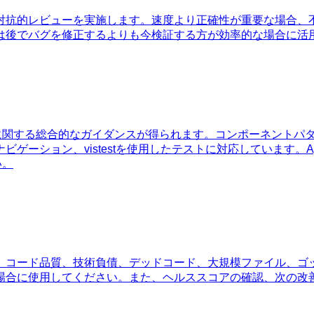
対抗的レビューを実施します。速度より正確性が重要な場合、
は後でバグを修正するよりも今検証する方が効率的な場合に活
MVU設計に関する総合的なガイダンスが得られます。コンポーネン
ゲーション、vistestを使用したテストに対応しています。
い。
。コード品質、技術負債、デッドコード、大規模ファイル、ゴ
場合に使用してください。また、ヘルススコアの確認、次の改