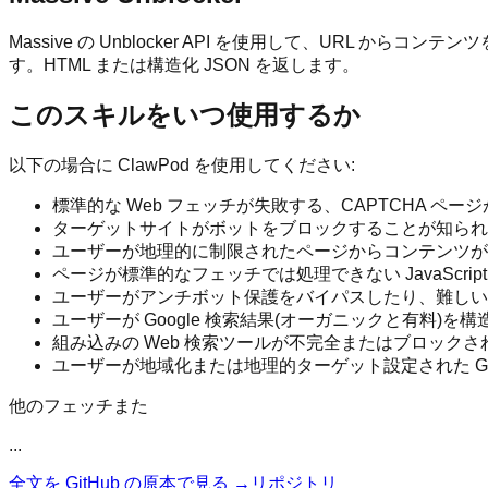
Massive の Unblocker API を使用して、URL から
す。HTML または構造化 JSON を返します。
このスキルをいつ使用するか
以下の場合に ClawPod を使用してください:
標準的な Web フェッチが失敗する、CAPTCHA 
ターゲットサイトがボットをブロックすることが知られて
ユーザーが地理的に制限されたページからコンテンツが
ページが標準的なフェッチでは処理できない JavaScri
ユーザーがアンチボット保護をバイパスしたり、難しい
ユーザーが Google 検索結果(オーガニックと有料)を
組み込みの Web 検索ツールが不完全またはブロック
ユーザーが地域化または地理的ターゲット設定された Goo
他のフェッチまた
...
全文を GitHub の原本で見る →
リポジトリ