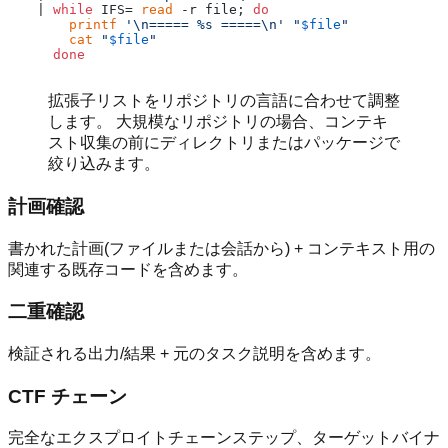
  | 
while
 IFS= 
read
 -r file; 
do
printf
'\n===== %s =====\n'
"
$file
"
cat
"
$file
"
done
拡張子リストをリポジトリの言語に合わせて調整
します。 大規模なリポジトリの場合、コンテキ
スト収集の前にディレクトリまたはパッケージで
絞り込みます。
計画確認
書かれた計画(ファイルまたは会話から) + コンテキスト用の
関連する既存コードを含めます。
二重確認
検証される出力/結果 + 元のタスク説明を含めます。
CTF チェーン
完全なエクスプロイトチェーンステップ、ターゲットバイナ