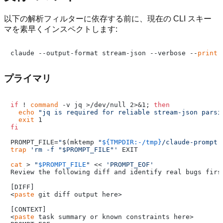
以下の解析フィルターに依存する前に、現在の CLI スキー
マを素早くインスペクトします:
claude --output-format stream-json --verbose --
print
プライマリ
if
 ! 
command
 -v jq >/dev/null 2>&1; 
then
echo
"jq is required for reliable stream-json parsi
exit
fi
PROMPT_FILE=
"
$(mktemp 
"
${TMPDIR:-/tmp}
/claude-prompt.
trap
'rm -f "$PROMPT_FILE"'
 EXIT

cat
 > 
"
$PROMPT_FILE
"
 << 
'PROMPT_EOF'
Review the following diff and identify real bugs firs
[DIFF]

<
paste
 git diff output here>

[CONTEXT]

<
paste
 task summary or known constraints here>
