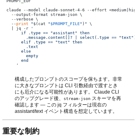
PROMPT_EOF

claude --model claude-sonnet-4-6 --effort <medium|high
  --output-format stream-json \

  --verbose \

  --
print
"
$(cat 
"
$PROMPT_FILE
"
)
"
 \

  | jq -r 
'

      if .type == "assistant" then

        .message.content[]? | select(.type == "text") 
      elif .type == "text" then

        .text

      else

        empty

      end

    '
構成したプロンプトのスコープを保ちます。非常
に大きなプロンプトは CLI 引数経由で渡すとき
にも厄介になる可能性があります。 Claude CLI
のアップグレード後、
スキーマを再
stream-json
確認します — この jq フィルターは現在の
assistant/text イベント構造を想定しています。
重要な制約