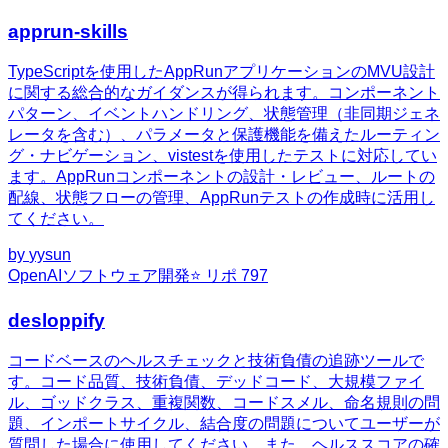
apprun-skills
TypeScriptを使用したAppRunアプリケーションのMVU設計
に関する総合的なガイダンスが得られます。コンポーネント
パターン、イベントハンドリング、状態管理（非同期ジェネ
レータを含む）、パラメータと保護機能を備えたルーティン
グ・ナビゲーション、vistestを使用したテストに対応してい
ます。AppRunコンポーネントの設計・レビュー、ルートの
配線、状態フローの管理、AppRunテストの作成時に活用し
てください。
by
yysun
OpenAI
ソフトウェア開発
⭐ リポ
797
desloppify
コードベースのヘルスチェックと技術負債の追跡ツールで
す。コード品質、技術負債、デッドコード、大規模ファイ
ル、ゴッドクラス、重複関数、コードスメル、命名規則の問
題、インポートサイクル、結合度の問題についてユーザーが
質問した場合に使用してください。また、ヘルススコアの確