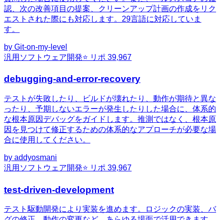
認、次の改善項目の提案、クリーンアップ計画の作成をリク
エストされた際にも対応します。29言語に対応していま
す。
by
Git-on-my-level
汎用
ソフトウェア開発
⭐ リポ
39,967
debugging-and-error-recovery
テストが失敗したり、ビルドが壊れたり、動作が期待と異な
ったり、予期しないエラーが発生したりした場合に、体系的
な根本原因デバッグをガイドします。推測ではなく、根本原
因を見つけて修正するための体系的なアプローチが必要な場
合に使用してください。
by
addyosmani
汎用
ソフトウェア開発
⭐ リポ
39,967
test-driven-development
テスト駆動開発により実装を進めます。ロジックの実装、バ
グの修正、動作の変更など、あらゆる場面で活用できます。