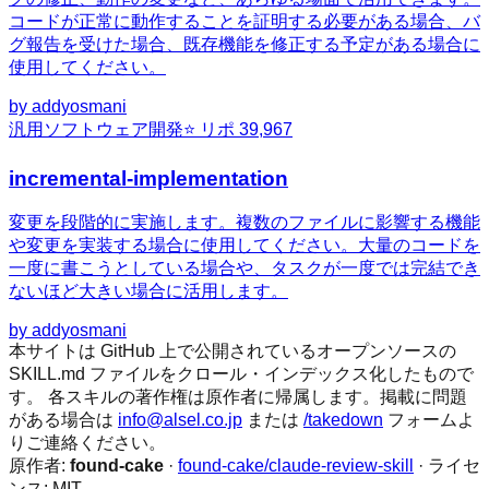
コードが正常に動作することを証明する必要がある場合、バ
グ報告を受けた場合、既存機能を修正する予定がある場合に
使用してください。
by
addyosmani
汎用
ソフトウェア開発
⭐ リポ
39,967
incremental-implementation
変更を段階的に実施します。複数のファイルに影響する機能
や変更を実装する場合に使用してください。大量のコードを
一度に書こうとしている場合や、タスクが一度では完結でき
ないほど大きい場合に活用します。
by
addyosmani
本サイトは GitHub 上で公開されているオープンソースの
SKILL.md ファイルをクロール・インデックス化したもので
す。 各スキルの著作権は原作者に帰属します。掲載に問題
がある場合は
info@alsel.co.jp
または
/takedown
フォームよ
りご連絡ください。
原作者:
found-cake
·
found-cake/claude-review-skill
· ライセ
ンス:
MIT