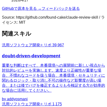
2026/4/17
GitHubで原本を見る →
フィードバックを送る
Source:
https://github.com/found-cake/claude-review-skill
/ ラ
イセンス:
MIT
関連スキル
汎用
ソフトウェア開発
⭐ リポ
39,967
doubt-driven-development
重要な判断はすべて、本番環境への展開前に新しい視点から
対抗的レビューを実施します。速度より正確性が重要な場
合、不慣れなコードを扱う場合、本番環境・セキュリティに
関わるロジック・取り消し不可の操作など影響度が高い場
合、または後でバグを修正するよりも今検証する方が効率的
な場合に活用してください。
by
addyosmani
汎用
ソフトウェア開発
⭐ リポ
1,175