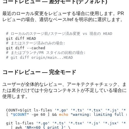
コードレビュー — 差分モード(デフォルト)
最近のローカル変更をレビューする場合に使用します。PR
レビューの場合、適切なベース/ref を明示的に選択します。
# ローカルのステージ前/ステージ済み変更 vs 現在の HEAD
# またはステージ済みのみの場合:
# またはブランチ/PR スタイルの比較の場合:
# git diff origin/main...HEAD
コードレビュー — 完全モード
ユーザーが全体的なレビュー、アーキテクチャチェック、ま
たは差分だけでは十分なコンテキストが不足している場合に
使用します。
COUNT=$(git ls-files 
'*.go'
'*.ts'
'*.tsx'
'*.js'
'*.
[ 
"
$COUNT
"
 -ge 60 ] && 
echo
"warning: limiting full r
git ls-files 
'*.go'
'*.ts'
'*.tsx'
'*.js'
'*.jsx'
'*.
  | awk 
'NR<=60 { print }'
 \
