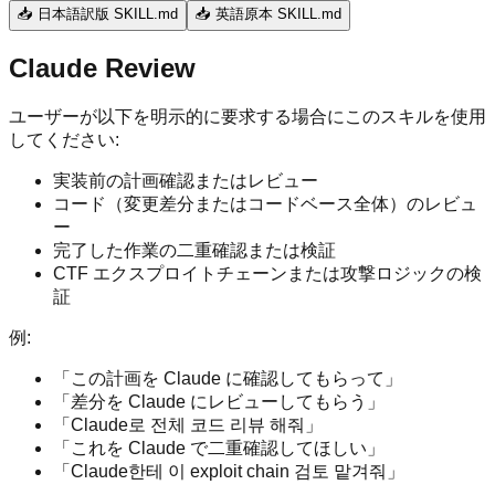
📥 日本語訳版 SKILL.md
📥 英語原本 SKILL.md
Claude Review
ユーザーが以下を明示的に要求する場合にこのスキルを使用
してください:
実装前の計画確認またはレビュー
コード（変更差分またはコードベース全体）のレビュ
ー
完了した作業の二重確認または検証
CTF エクスプロイトチェーンまたは攻撃ロジックの検
証
例:
「この計画を Claude に確認してもらって」
「差分を Claude にレビューしてもらう」
「Claude로 전체 코드 리뷰 해줘」
「これを Claude で二重確認してほしい」
「Claude한테 이 exploit chain 검토 맡겨줘」