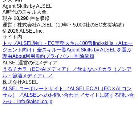
Agent Skills by ALSEL
AI時代のスキル大全。
現在
10,290
件を収録
運営：株式会社ALSEL（19年・5,000社のEC支援実績）
© 2026 ALSEL Inc.
サイト内
トップ
ALSEL独自・EC実務スキル100選
find-skills（AIエー
ジェント向け）
全スキル一覧
Agent Skills by ALSEL を選ぶ
理由
About
利用規約
プライバシー
削除依頼
ALSEL運営の他メディア
うるチカラ（EC×AIメディア） ↗
飲まないチカラ（ノンア
ル・節酒メディア） ↗
株式会社ALSEL
ALSEL コーポレートサイト ↗
ALSEL EC AI（EC × AI コン
サル） ↗
ALSELへのお問い合わせ ↗
サイトに関する問い合
わせ：info@alsel.co.jp