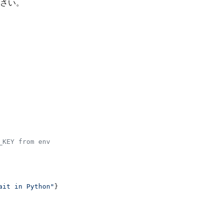
ださい。
_KEY from env
ait in Python"
}
