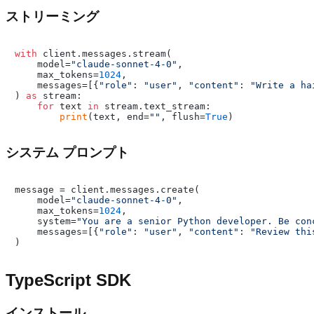
ストリーミング
with
 client.messages.stream(

    model=
"claude-sonnet-4-0"
,

    max_tokens=
1024
,

    messages=[{
"role"
: 
"user"
, 
"content"
: 
"Write a ha
) 
as
 stream:

for
 text 
in
 stream.text_stream:

print
(text, end=
""
, flush=
True
システム プロンプト
message = client.messages.create(

    model=
"claude-sonnet-4-0"
,

    max_tokens=
1024
,

    system=
"You are a senior Python developer. Be con
    messages=[{
"role"
: 
"user"
, 
"content"
: 
"Review thi
TypeScript SDK
インストール