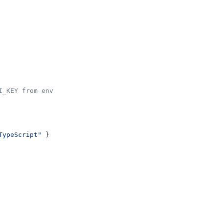
I_KEY from env
TypeScript"
 }
