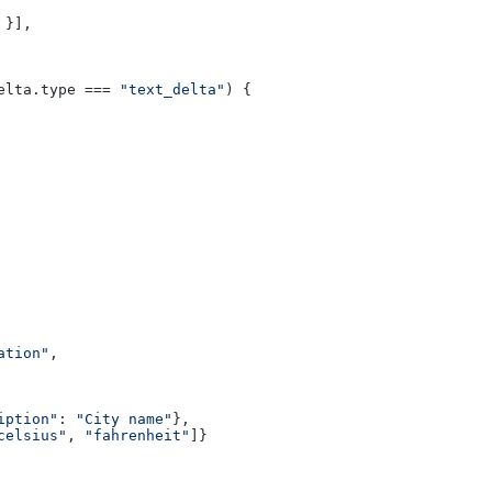
 }],

elta
.
type
 === 
"text_delta"
) {

ation"
,

iption"
: 
"City name"
},

celsius"
, 
"fahrenheit"
]}
