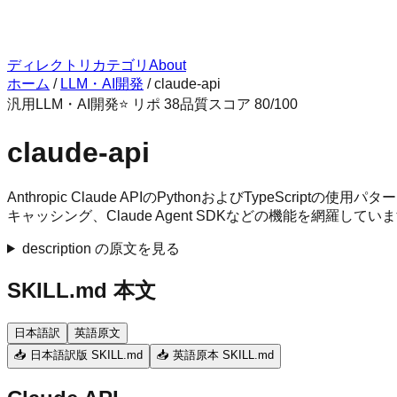
ディレクトリ
カテゴリ
About
ホーム
/
LLM・AI開発
/
claude-api
汎用
LLM・AI開発
⭐ リポ
38
品質スコア
80
/100
claude-api
Anthropic Claude APIのPythonおよびTypeS
キャッシング、Claude Agent SDKなどの機能を網羅してい
description の原文を見る
SKILL.md 本文
日本語訳
英語原文
📥 日本語訳版 SKILL.md
📥 英語原本 SKILL.md