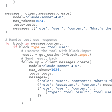
    }

]

message = client.messages.create(

    model=
"claude-sonnet-4-0"
,

    max_tokens=
1024
,

    tools=tools,

    messages=[{
"role"
: 
"user"
, 
"content"
: 
"What's the
)

# Handle tool use response
for
 block 
in
 message.content:

if
 block.
type
 == 
"tool_use"
:

# Execute the tool with block.input
        result = get_weather(**block.
input
)

# Send result back
        follow_up = client.messages.create(

            model=
"claude-sonnet-4-0"
,

            max_tokens=
1024
,

            tools=tools,

            messages=[

                {
"role"
: 
"user"
, 
"content"
: 
"What's t
                {
"role"
: 
"assistant"
, 
"content"
: mess
                {
"role"
: 
"user"
, 
"content"
: [

                    {
"type"
: 
"tool_result"
, 
"tool_use
                ]}

            ]
