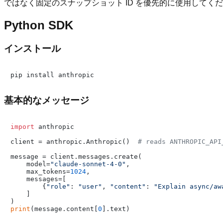
ではなく固定のスナップショット ID を優先的に使用してく
Python SDK
インストール
基本的なメッセージ
import
 anthropic

client = anthropic.Anthropic()  
# reads ANTHROPIC_API
message = client.messages.create(

    model=
"claude-sonnet-4-0"
,

    max_tokens=
1024
,

    messages=[

        {
"role"
: 
"user"
, 
"content"
: 
"Explain async/aw
    ]

print
(message.content[
0