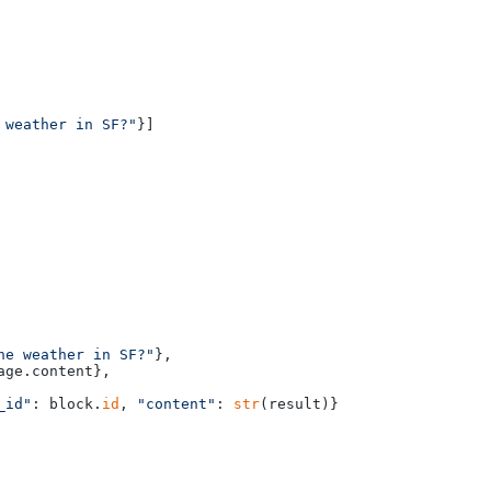
 weather in SF?"
}]

he weather in SF?"
},

age.content},

_id"
: block.
id
, 
"content"
: 
str
(result)}
