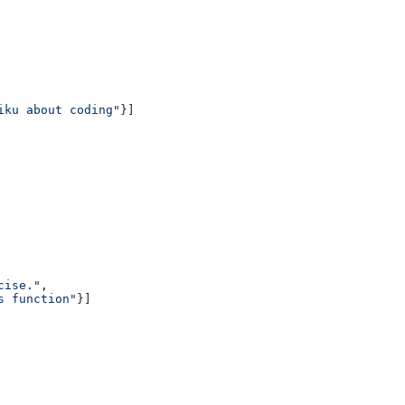
iku about coding"
}]

cise."
,

s function"
}]
