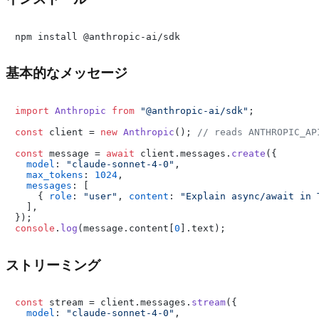
基本的なメッセージ
import
Anthropic
from
"@anthropic-ai/sdk"
;

const
 client = 
new
Anthropic
(); 
// reads ANTHROPIC_AP
const
 message = 
await
 client.
messages
.
create
({

model
: 
"claude-sonnet-4-0"
,

max_tokens
: 
1024
,

messages
: [

    { 
role
: 
"user"
, 
content
: 
"Explain async/await in 
  ],

console
.
log
(message.
content
[
0
].
text
ストリーミング
const
 stream = client.
messages
.
stream
({

model
: 
"claude-sonnet-4-0"
,
