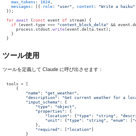
max_tokens
: 
1024
,

messages
: [{ 
role
: 
"user"
, 
content
: 
"Write a haiku"
});

for
await
 (
const
 event 
of
 stream) {

if
 (event.
type
 === 
"content_block_delta"
 && event.
d
    process.
stdout
.
write
(event.
delta
.
text
);

  }

ツール使用
ツールを定義して Claude に呼び出させます：
tools = [

    {

"name"
: 
"get_weather"
,

"description"
: 
"Get current weather for a loc
"input_schema"
: {

"type"
: 
"object"
,

"properties"
: {

"location"
: {
"type"
: 
"string"
, 
"descr
"unit"
: {
"type"
: 
"string"
, 
"enum"
: [
"
            },

"required"
: [
"location"
]

        }
