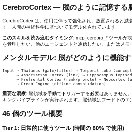
CerebroCortex — 脳のように記憶する
CerebroCortex は、使用に伴って強化され、放置
く、人間の神経科学に基づいてモデル化されています。
このスキルを読み込むタイミング:
mcp_cerebro_*
を管理したい、他のエージェントと通信したい、またはメモ
メンタルモデル: 脳がどのように機能
Input → Thalamus (gate/filter) → Temporal Lobe (concept
      → Association Cortex (link) → Hippocampus (episod
      → Prefrontal Cortex (rank/promote) → Neocortex (a
重要な洞察:
脳領域を手動でトリガーする必要はありません
キングパイプラインが実行されます。脳領域はフード下のエン
46 個のツール概要
Tier 1: 日常的に使うツール (時間の 80% で使用)