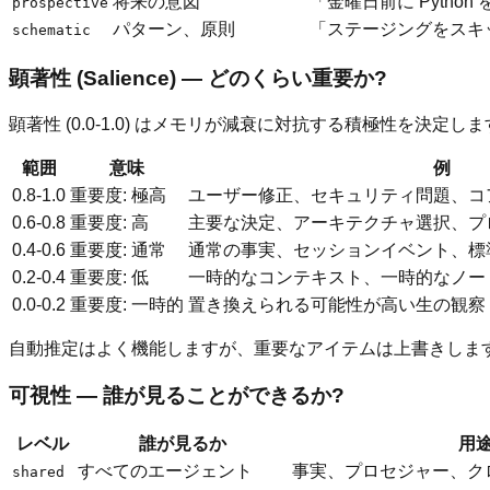
将来の意図
「金曜日前に Pytho
prospective
パターン、原則
「ステージングをスキ
schematic
顕著性 (Salience) — どのくらい重要か?
顕著性 (0.0-1.0) はメモリが減衰に対抗する積極性を決定しま
範囲
意味
例
0.8-1.0
重要度: 極高
ユーザー修正、セキュリティ問題、コ
0.6-0.8
重要度: 高
主要な決定、アーキテクチャ選択、プ
0.4-0.6
重要度: 通常
通常の事実、セッションイベント、標
0.2-0.4
重要度: 低
一時的なコンテキスト、一時的なノー
0.0-0.2
重要度: 一時的
置き換えられる可能性が高い生の観察
自動推定はよく機能しますが、重要なアイテムは上書きしま
可視性 — 誰が見ることができるか?
レベル
誰が見るか
用
すべてのエージェント
事実、プロセジャー、ク
shared