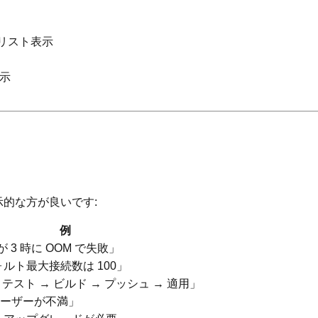
をリスト表示
示
明示的な方が良いです:
例
3 時に OOM で失敗」
デフォルト最大接続数は 100」
テスト → ビルド → プッシュ → 適用」
後ユーザーが不満」