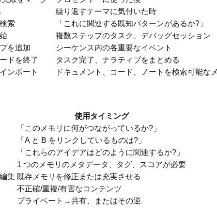
出
繰り返すテーマに気付いた時
検索
「これに関連する既知パターンがあるか?」
始
複数ステップのタスク、デバッグセッション
プを追加
シーケンス内の各重要なイベント
ードを終了
タスク完了、ナラティブをまとめる
インポート
ドキュメント、コード、ノートを検索可能な
使用タイミング
「このメモリに何がつながっているか?」
「A と B をリンクしているものは?」
「これらのアイデアはどのように関連するか?」
1 つのメモリのメタデータ、タグ、スコアが必要
編集
既存メモリを修正または充実させる
不正確/重複/有害なコンテンツ
プライベート→共有、またはその逆