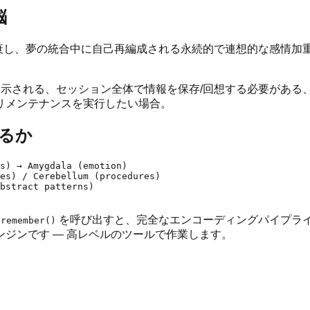
脳
されると減衰し、夢の統合中に自己再編成される永続的で連想的な感
 ツールが表示される、セッション全体で情報を保存/回想する必要が
リメンテナンスを実行したい場合。
するか
s) → Amygdala (emotion)

es) / Cerebellum (procedures)

bstract patterns)

。
を呼び出すと、完全なエンコーディングパイプラ
remember()
ジンです — 高レベルのツールで作業します。