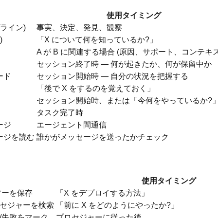
使用タイミング
ライン)
事実、決定、発見、観察
)
「X について何を知っているか?」
A が B に関連する場合 (原因、サポート、コンテキス
セッション終了時 — 何が起きたか、何が保留中か
ード
セッション開始時 — 自分の状況を把握する
「後で X をするのを覚えておく」
セッション開始時、または「今何をやっているか?
タスク完了時
ージ
エージェント間通信
ージを読む
誰かがメッセージを送ったかチェック
使用タイミング
ツーを保存
「X をデプロイする方法」
セジャーを検索
「前に X をどのようにやったか?」
/失敗をマーク
プロセジャーに従った後