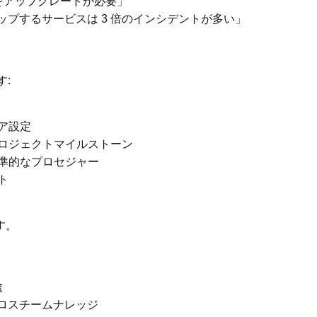
n をアップグレードが必要」
ップするサービスは 3 倍のインシデントが多い」
す:
ア設定
ロジェクトマイルストーン
準的なプロセジャー
ト
す。
途
ロスチームナレッジ