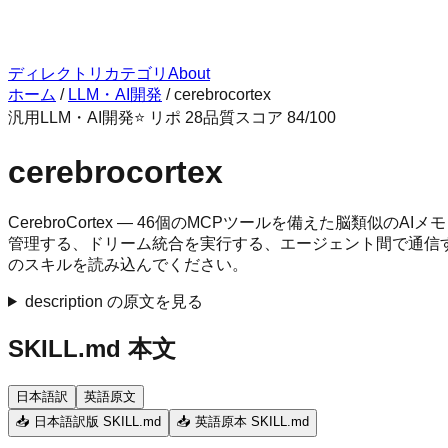
ディレクトリ
カテゴリ
About
ホーム
/
LLM・AI開発
/
cerebrocortex
汎用
LLM・AI開発
⭐ リポ
28
品質スコア
84
/100
cerebrocortex
CerebroCortex — 46個のMCPツールを備えた脳
管理する、ドリーム統合を実行する、エージェント間で通信する
のスキルを読み込んでください。
description の原文を見る
SKILL.md 本文
日本語訳
英語原文
📥 日本語訳版 SKILL.md
📥 英語原本 SKILL.md