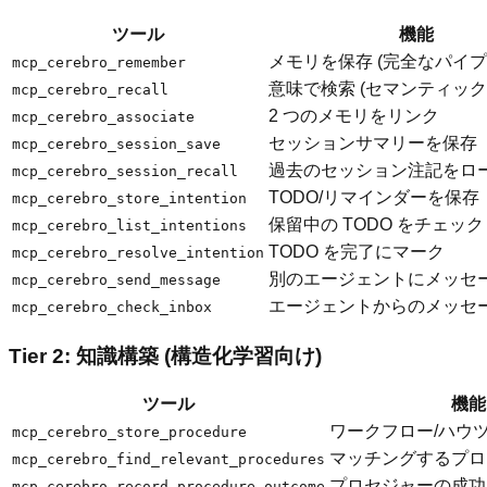
ツール
機能
メモリを保存 (完全なパイプ
mcp_cerebro_remember
意味で検索 (セマンティック
mcp_cerebro_recall
2 つのメモリをリンク
mcp_cerebro_associate
セッションサマリーを保存
mcp_cerebro_session_save
過去のセッション注記をロ
mcp_cerebro_session_recall
TODO/リマインダーを保存
mcp_cerebro_store_intention
保留中の TODO をチェック
mcp_cerebro_list_intentions
TODO を完了にマーク
mcp_cerebro_resolve_intention
別のエージェントにメッセ
mcp_cerebro_send_message
エージェントからのメッセ
mcp_cerebro_check_inbox
Tier 2: 知識構築 (構造化学習向け)
ツール
機能
ワークフロー/ハウ
mcp_cerebro_store_procedure
マッチングするプロ
mcp_cerebro_find_relevant_procedures
プロセジャーの成功
mcp_cerebro_record_procedure_outcome