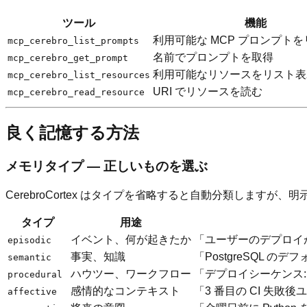
ツール
機能
利用可能な MCP プロンプト
mcp_cerebro_list_prompts
名前でプロンプトを取得
mcp_cerebro_get_prompt
利用可能なリソースをリスト表
mcp_cerebro_list_resources
URI でリソースを読む
mcp_cerebro_read_resource
良く記憶する方法
メモリタイプ — 正しいものを選ぶ
CerebroCortex はタイプを省略すると自動分類しますが、
タイプ
用途
イベント、何が起きたか
「ユーザーのデプロイが 
episodic
事実、知識
「PostgreSQL の
semantic
ハウツー、ワークフロー
「デプロイシーケンス: 
procedural
感情的なコンテキスト
「3 番目の CI 失敗
affective