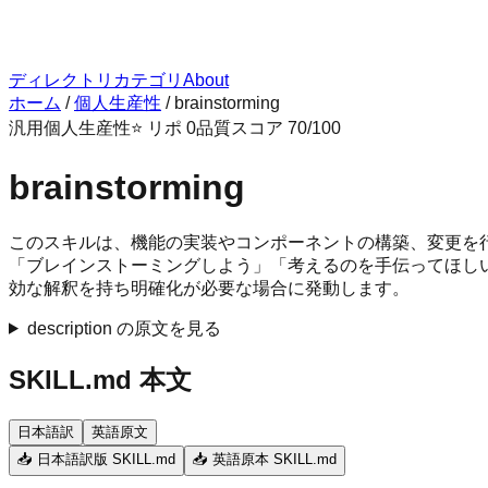
ディレクトリ
カテゴリ
About
ホーム
/
個人生産性
/
brainstorming
汎用
個人生産性
⭐ リポ
0
品質スコア
70
/100
brainstorming
このスキルは、機能の実装やコンポーネントの構築、変更を
「ブレインストーミングしよう」「考えるのを手伝ってほし
効な解釈を持ち明確化が必要な場合に発動します。
description の原文を見る
SKILL.md 本文
日本語訳
英語原文
📥 日本語訳版 SKILL.md
📥 英語原本 SKILL.md