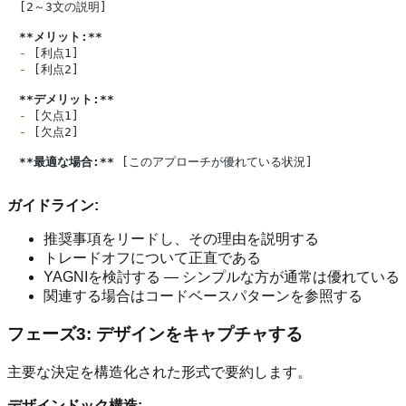
[2～3文の説明]

**メリット:**
-
-
 [利点2]

**デメリット:**
-
-
 [欠点2]

**最適な場合:**
ガイドライン:
推奨事項をリードし、その理由を説明する
トレードオフについて正直である
YAGNIを検討する — シンプルな方が通常は優れている
関連する場合はコードベースパターンを参照する
フェーズ3: デザインをキャプチャする
主要な決定を構造化された形式で要約します。
デザインドック構造: