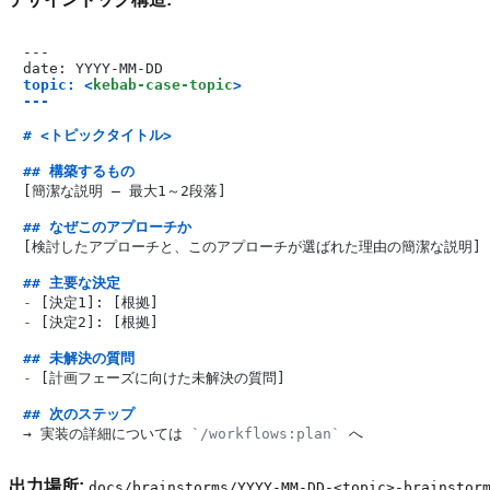
---

topic: 
<
kebab-case-topic
>
---
# <トピックタイトル>
## 構築するもの
[簡潔な説明 — 最大1～2段落]

## なぜこのアプローチか
[検討したアプローチと、このアプローチが選ばれた理由の簡潔な説明]

## 主要な決定
-
-
 [決定2]: [根拠]

## 未解決の質問
-
 [計画フェーズに向けた未解決の質問]

## 次のステップ
→ 実装の詳細については 
`/workflows:plan`
出力場所:
docs/brainstorms/YYYY-MM-DD-<topic>-brainstor