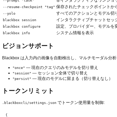
非インタラクティブなワンショ
--prompt "task"
保存されたチェックポイントか
--resume-checkpoint "tag"
すべてのアクションとモデル切
--yolo
インタラクティブチャットセッ
blackbox session
設定、プロバイダー、モデルを
blackbox configure
システム情報を表示
blackbox info
ビジョンサポート
Blackbox は入力内の画像を自動検出し、マルチモーダル分
— 現在のクエリのみモデルを切り替え
"once"
— セッション全体で切り替え
"session"
— 現在のモデルに留まる（切り替えなし）
"persist"
トークンリミット
でトークン使用量を制御:
.blackboxcli/settings.json
{