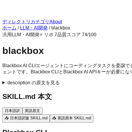
ディレクトリ
カテゴリ
About
ホーム
/
LLM・AI開発
/
blackbox
汎用
LLM・AI開発
⭐ リポ
7
品質スコア
74
/100
blackbox
Blackbox AI CLIエージェントにコーディングタス
ェントです。Blackbox CLIとBlackbox AI APIキーが必要
description の原文を見る
SKILL.md 本文
日本語訳
英語原文
📥 日本語訳版 SKILL.md
📥 英語原本 SKILL.md