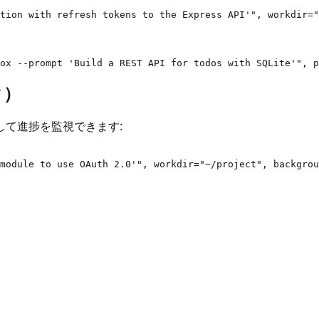
ク）
て進捗を監視できます:
module to use OAuth 2.0'", workdir="~/project", backgrou