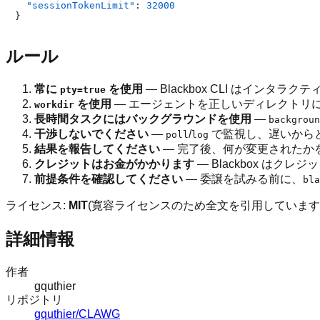
"sessionTokenLimit"
:
32000
}
ルール
常に
を使用
— Blackbox CLI はイン
pty=true
を使用
— エージェントを正しいディレクトリ
workdir
長時間タスクにはバックグラウンドを使用
—
backgroun
干渉しないでください
—
/
で監視し、遅いから
poll
log
結果を報告してください
— 完了後、何が変更されたか
クレジットはお金がかかります
— Blackbox は
前提条件を確認してください
— 委譲を試みる前に、
bla
ライセンス:
MIT
(寛容ライセンスのため全文を引用しています) 
詳細情報
作者
gquthier
リポジトリ
gquthier/CLAWG