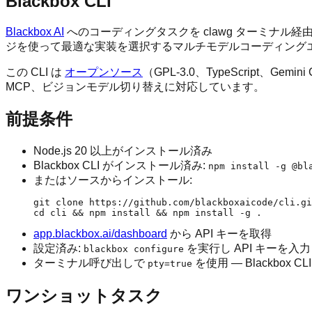
Blackbox CLI
Blackbox AI
へのコーディングタスクを clawg ターミナル経由で委譲
ジを使って最適な実装を選択するマルチモデルコーディングエー
この CLI は
オープンソース
（GPL-3.0、TypeScrip
MCP、ビジョンモデル切り替えに対応しています。
前提条件
Node.js 20 以上がインストール済み
Blackbox CLI がインストール済み:
npm install -g @bl
またはソースからインストール:
git clone https://github.com/blackboxaicode/cli.gi
app.blackbox.ai/dashboard
から API キーを取得
設定済み:
を実行し API キーを入力
blackbox configure
ターミナル呼び出しで
を使用 — Blackbo
pty=true
ワンショットタスク